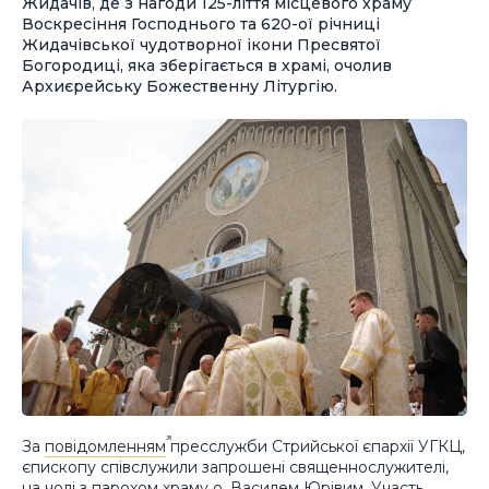
Жидачів, де з нагоди 125-ліття місцевого храму
Воскресіння Господнього та 620-ої річниці
Жидачівської чудотворної ікони Пресвятої
Богородиці, яка зберігається в храмі, очолив
Архиєрейську Божественну Літургію.
За
повідомленням
пресслужби Стрийської єпархії УГКЦ,
єпископу співслужили запрошені священнослужителі,
на чолі з парохом храму о. Василем Юрівим. Участь