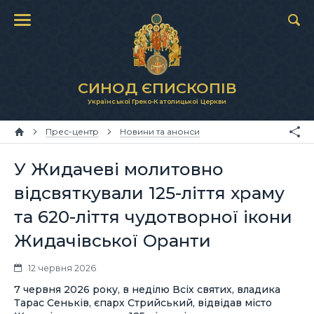
СИНОД ЄПИСКОПІВ
Української Греко-Католицької Церкви
Прес-центр
Новини та анонси
У Жидачеві молитовно
відсвяткували 125-ліття храму
та 620-ліття чудотворної ікони
Жидачівської Оранти
12 червня 2026
7 червня 2026 року, в неділю Всіх святих, владика
Тарас Сеньків, єпарх Стрийський, відвідав місто