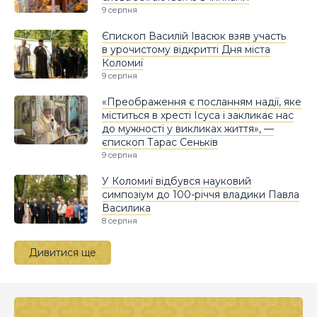
9 серпня
Єпископ Василій Івасюк взяв участь
в урочистому відкритті Дня міста
Коломиї
9 серпня
«Преображення є посланням надії, яке
міститься в хресті Ісуса і закликає нас
до мужності у викликах життя», —
єпископ Тарас Сеньків
9 серпня
У Коломиї відбувся науковий
симпозіум до 100-річчя владики Павла
Василика
8 серпня
Дивитися ще