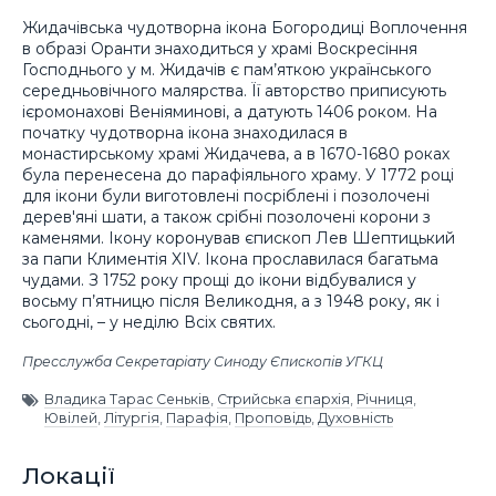
Жидачівська чудотворна ікона Богородиці Воплочення
в образі Оранти знаходиться у храмі Воскресіння
Господнього у м. Жидачів є пам’яткою українського
середньовічного малярства. Її авторство приписують
ієромонахові Веніяминові, а датують 1406 роком. На
початку чудотворна ікона знаходилася в
монастирському храмі Жидачева, а в 1670-1680 роках
була перенесена до парафіяльного храму. У 1772 році
для ікони були виготовлені посріблені і позолочені
дерев′яні шати, а також срібні позолочені корони з
каменями. Ікону коронував єпископ Лев Шептицький
за папи Климентія XIV. Ікона прославилася багатьма
чудами. З 1752 року прощі до ікони відбувалися у
восьму п’ятницю після Великодня, а з 1948 року, як і
сьогодні, – у неділю Всіх святих.
Пресслужба Секретаріату Синоду Єпископів УГКЦ
Владика Тарас Сеньків
,
Стрийська єпархія
,
Річниця
,
Ювілей
,
Літургія
,
Парафія
,
Проповідь
,
Духовність
Локації