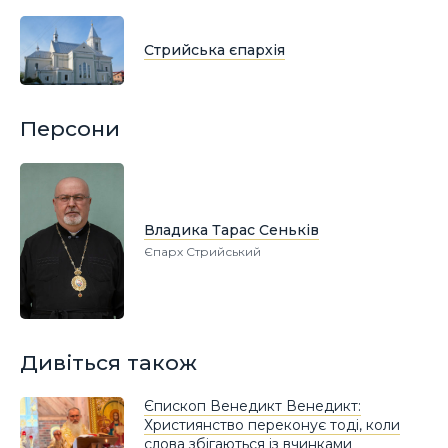
Стрийська єпархія
Персони
Владика Тарас Сеньків
Єпарх Стрийський
Дивіться також
Єпископ Венедикт Венедикт:
Християнство переконує тоді, коли
слова збігаються із вчинками