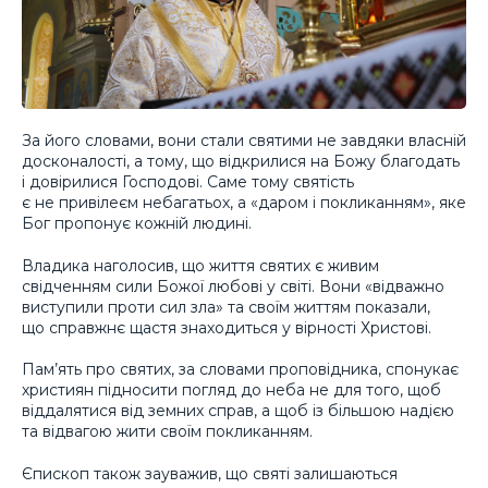
За його словами, вони стали святими не завдяки власній
досконалості, а тому, що відкрилися на Божу благодать
і довірилися Господові. Саме тому святість
є не привілеєм небагатьох, а «даром і покликанням», яке
Бог пропонує кожній людині.
Владика наголосив, що життя святих є живим
свідченням сили Божої любові у світі. Вони «відважно
виступили проти сил зла» та своїм життям показали,
що справжнє щастя знаходиться у вірності Христові.
Пам’ять про святих, за словами проповідника, спонукає
християн підносити погляд до неба не для того, щоб
віддалятися від земних справ, а щоб із більшою надією
та відвагою жити своїм покликанням.
Єпископ також зауважив, що святі залишаються