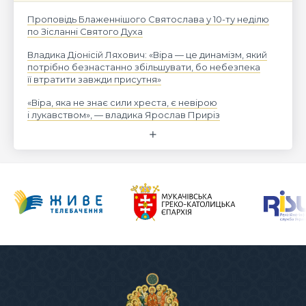
Проповідь Блаженнішого Святослава у 10-ту неділю
по Зісланні Святого Духа
Владика Діонісій Ляхович: «Віра — це динамізм, який
потрібно безнастанно збільшувати, бо небезпека
її втратити завжди присутня»
«Віра, яка не знає сили хреста, є невірою
і лукавством», — владика Ярослав Приріз