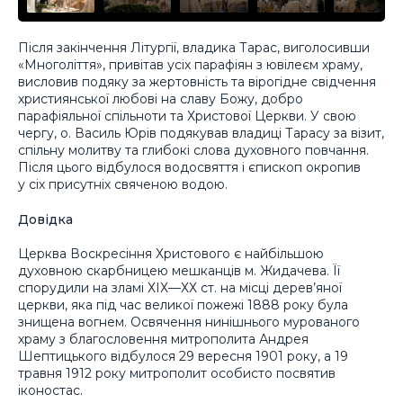
Після закінчення Літургії, владика Тарас, виголосивши
«Многоліття», привітав усіх парафіян з ювілеєм храму,
висловив подяку за жертовність та вірогідне свідчення
християнської любові на славу Божу, добро
парафіяльної спільноти та Христової Церкви. У свою
чергу, о. Василь Юрів подякував владиці Тарасу за візит,
спільну молитву та глибокі слова духовного повчання.
Після цього відбулося водосвяття і єпископ окропив
у сіх присутніх свяченою водою.
Довідка
Церква Воскресіння Христового є найбільшою
духовною скарбницею мешканців м. Жидачева. Її
спорудили на зламі ХІХ—ХХ ст. на місці дерев’яної
церкви, яка під час великої пожежі 1888 року була
знищена вогнем. Освячення нинішнього мурованого
храму з благословення митрополита Андрея
Шептицького відбулося 29 вересня 1901 року, а 19
травня 1912 року митрополит особисто посвятив
іконостас.