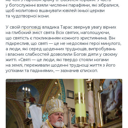
у богослужінні взяли численні парафіяни, які зібралися,
щоб молитовно вшанувати ювілей їхньої церкви
та чудотворної ікони.
У своїй
проповіді
владика Тарас звернув увагу вірних
на глибокий зміст свята Всіх святих, наголошуючи,
що святість є покликанням кожного християнина. Він
підкреслив, що святі — це не недосяжні герої минулого,
а люди, які серед щоденних труднощів, випробувань
і власних слабкостей дозволили Богові діяти у своєму
житті. «Святі — це люди, які твердо стояли ногами
на землі, переживали щоденні труднощі життя з його
успіхами та падіннями», — зазначив єпископ.