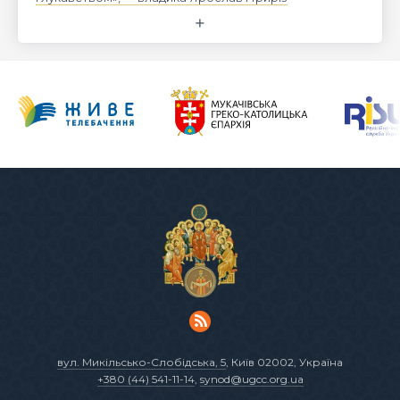
вул. Микільсько-Слобідська, 5
, Київ 02002, Україна
+380 (44) 541-11-14
,
synod@ugcc.org.ua