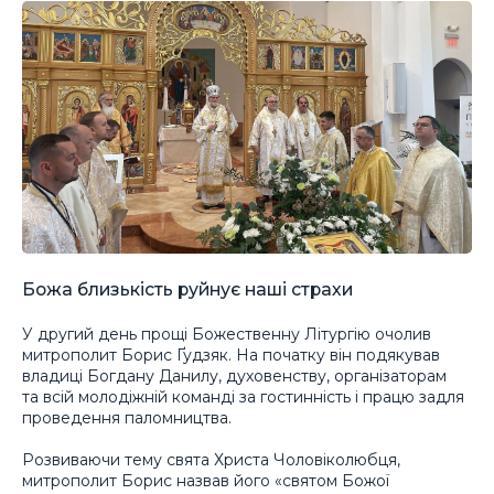
Божа близькість руйнує наші страхи
У другий день прощі Божественну Літургію очолив
митрополит Борис Ґудзяк. На початку він подякував
владиці Богдану Данилу, духовенству, організаторам
та всій молодіжній команді за гостинність і працю задля
проведення паломництва.
Розвиваючи тему свята Христа Чоловіколюбця,
митрополит Борис назвав його «святом Божої