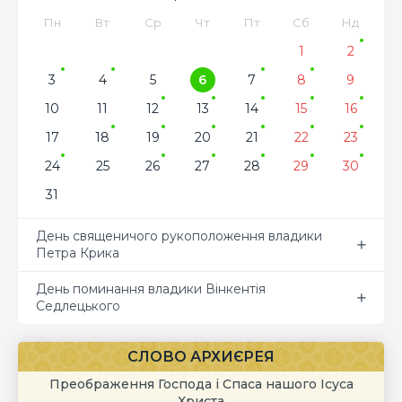
Пн
Вт
Ср
Чт
Пт
Сб
Нд
1
2
3
4
5
6
7
8
9
10
11
12
13
14
15
16
17
18
19
20
21
22
23
24
25
26
27
28
29
30
31
День священичого рукоположення владики
Петра Крика
День поминання владики Вінкентія
Седлецького
СЛОВО АРХИЄРЕЯ
Преображення Господа і Спаса нашого Ісуса
Христа