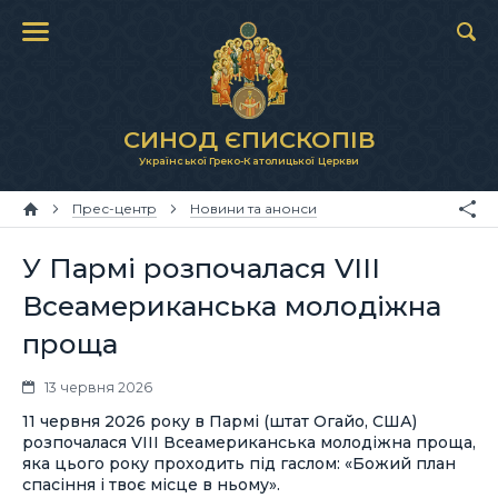
СИНОД ЄПИСКОПІВ
Української Греко-Католицької Церкви
Прес-центр
Новини та анонси
У Пармі розпочалася VIII
Всеамериканська молодіжна
проща
13 червня 2026
11 червня 2026 року в Пармі (штат Огайо, США)
розпочалася VIII Всеамериканська молодіжна проща,
яка цього року проходить під гаслом: «Божий план
спасіння і твоє місце в ньому».