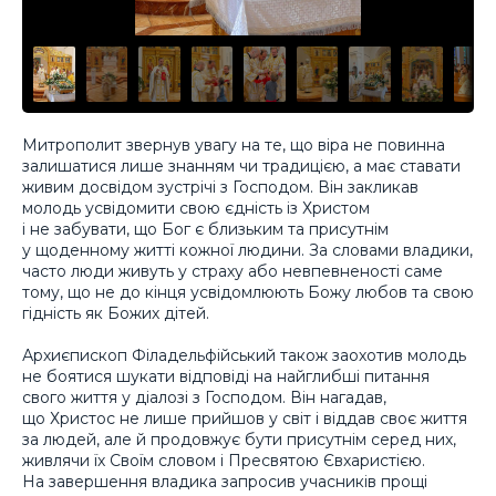
Митрополит звернув увагу на те, що віра не повинна
залишатися лише знанням чи традицією, а має ставати
живим досвідом зустрічі з Господом. Він закликав
молодь усвідомити свою єдність із Христом
і не забувати, що Бог є близьким та присутнім
у щоденному житті кожної людини. За словами владики,
часто люди живуть у страху або невпевненості саме
тому, що не до кінця усвідомлюють Божу любов та свою
гідність як Божих дітей.
Архиєпископ Філадельфійський також заохотив молодь
не боятися шукати відповіді на найглибші питання
свого життя у діалозі з Господом. Він нагадав,
що Христос не лише прийшов у світ і віддав своє життя
за людей, але й продовжує бути присутнім серед них,
живлячи їх Своїм словом і Пресвятою Євхаристією.
На завершення владика запросив учасників прощі