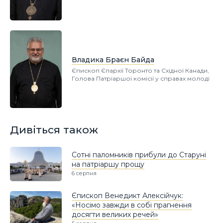
Владика Браєн Байда
Єпископ Єпархії Торонто та Східної Канади,
Голова Патріаршої комісії у справах молоді
Дивіться також
Сотні паломників прибули до Старуні
на патріаршу прощу
6 серпня
Єпископ Венедикт Алексійчук:
«Носімо завжди в собі прагнення
досягти великих речей»