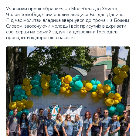
Учасники прощі зібралися на Молебень до Христа
Чоловіколюбця, який очолив владика Богдан Данило.
Під час молитви владика звернувся до прочан із Божим
Словом, заохочуючи молодь і всіх присутніх відкривати
свої серця на Божий задум та дозволити Господеві
провадити їх дорогою спасіння.