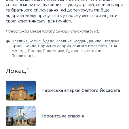
спільної молитви, духовних наук, зустрічей, свідчень віри
та братнього спілкування, які допоможуть глибше
відкрити Божу присутність у своєму житті та зміцнити
свою християнську ідентичність.
Пресслужба Секретаріату Синоду Єпископів УГКЦ
Владика Борис Ґудзяк
,
Владика Богдан Данило
,
Владика
Браєн Байда
,
Пармська єпархія святого Йосафата
,
США
,
Молодь
,
Проща
,
Паломники
,
Духовність
,
Молитва
,
Покликання
Локації
Пармська єпархія Святого Йосафата
Торонтська єпархія