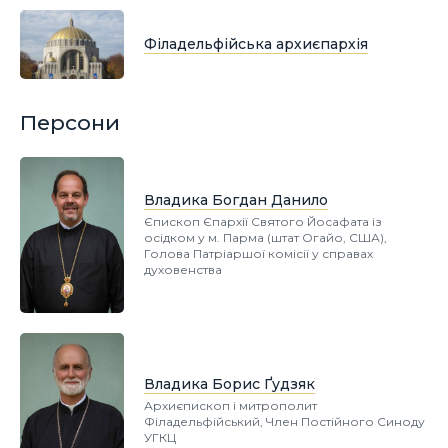
Філадельфійська архиєпархія
Персони
Владика Богдан Данило
Єпископ Єпархії Святого Йосафата із
осідком у м. Парма (штат Огайо, США),
Голова Патріаршої комісії у справах
духовенства
Владика Борис Ґудзяк
Архиєпископ і митрополит
Філадельфійський, Член Постійного Синоду
УГКЦ