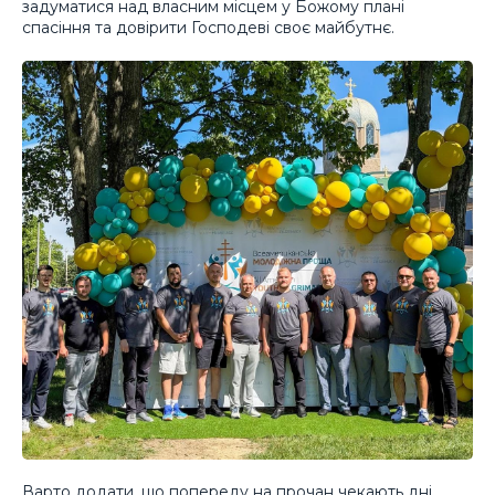
задуматися над власним місцем у Божому плані
спасіння та довірити Господеві своє майбутнє.
Варто додати, що попереду на прочан чекають дні