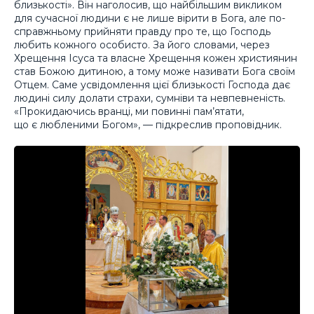
близькості». Він наголосив, що найбільшим викликом
для сучасної людини є не лише вірити в Бога, але по-
справжньому прийняти правду про те, що Господь
любить кожного особисто. За його словами, через
Хрещення Ісуса та власне Хрещення кожен християнин
став Божою дитиною, а тому може називати Бога своїм
Отцем. Саме усвідомлення цієї близькості Господа дає
людині силу долати страхи, сумніви та невпевненість.
«Прокидаючись вранці, ми повинні пам’ятати,
що є любленими Богом», — підкреслив проповідник.