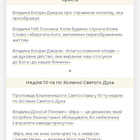
Владика Богдан Дзюрах про справжню молитву, яка
преображує
Владика Гліб Лончина: Коли будемо слухати Боже
Слово і зберігати його, житимемо переображеним
життям
Владика Богдан Дзюрах: «Благословення плодів —
це духовне дійство, яке виражає наш стосунок
до Бога і до наших ближніх»
Неділя 10-та по Зісланні Святого Духа
Проповідь Блаженнішого Святослава у 10-ту неділю
по Зісланні Святого Духа
Владика Діонісій Ляхович: «Віра — це динамізм, який
потрібно безнастанно збільшувати, бо небезпека
її втратити завжди присутня»
«Віра, яка не знає сили хреста, є невірою
і лукавством», — владика Ярослав Приріз