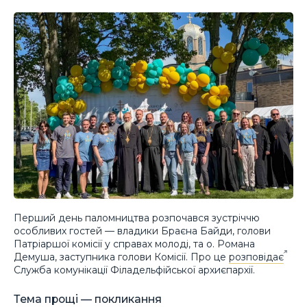
Перший день паломництва розпочався зустріччю
особливих гостей — владики Браєна Байди, голови
Патріаршої комісії у справах молоді, та о. Романа
Демуша, заступника голови Комісії. Про це
розповідає
Служба комунікації Філадельфійської архиєпархії.
Тема прощі — покликання