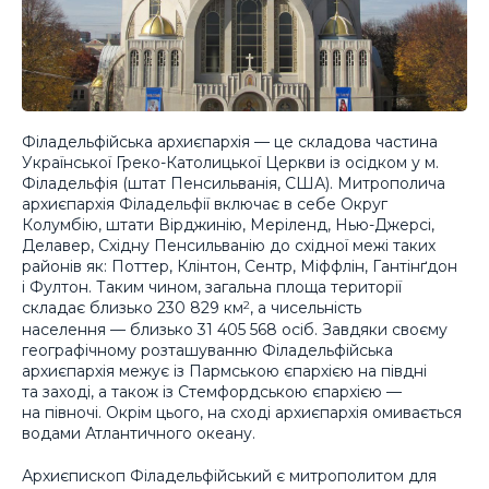
Філадельфійська архиєпархія — це складова частина
Української Греко-Католицької Церкви із осідком у м.
Філадельфія (штат Пенсильванія, США). Митрополича
архиєпархія Філадельфії включає в себе Округ
Колумбію, штати Вірджинію, Меріленд, Нью-Джерсі,
Делавер, Східну Пенсильванію до східної межі таких
районів як: Поттер, Клінтон, Сентр, Міффлін, Гантінґдон
і Фултон. Таким чином, загальна площа території
складає близько 230 829 км
, а чисельність
2
населення — близько 31 405 568 осіб. Завдяки своєму
географічному розташуванню Філадельфійська
архиєпархія межує із Пармською єпархією на півдні
та заході, а також із Стемфордською єпархією —
на півночі. Окрім цього, на сході архиєпархія омивається
водами Атлантичного океану.
Архиєпископ Філадельфійський є митрополитом для