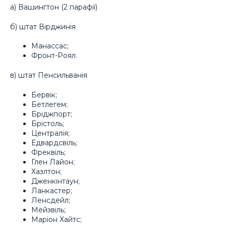
а) Вашингтон (2 парафії)
б) штат Вірджинія
Манассас;
Фронт-Роял.
в) штат Пенсильванія
Бервік;
Бетлегем;
Бріджпорт;
Брістоль;
Централія;
Едвардсвіль;
Фреквіль;
Глен Лайон;
Хазлтон;
Дженкінтаун;
Ланкастер;
Ленсдейл;
Мейзвіль;
Маріон Хайтс;