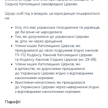
Східної) Католицької самоврядної Церкви.
Щодо осіб під їх владою, ця юрисдикція поширюється
на:
Усіх, хто має українське походження та українців,
де би вони не народилися;
Тих, які долучилися до української Церкви
як діти, чи через хрещення;
Члени інших Католицьких Церков, які
приєдналися до своїх подружжів згідно канонів
111–112 Кодексу Канонів Католицької Церкви
та Кодексу Канонів Східних Церков (кк. 29–38).
Члени інших Католицьких Церков, які
в дитинстві, чи дорослими приєдналися
до Української Церкви згідно з відповідними
канонічними нормами.
Християни-некатолики, які приєдналися
до Української Церкви через навернення згідно
з відповідними канонічними нормами.
Парафії