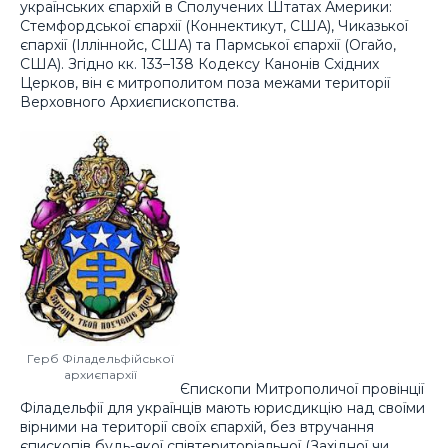
українських єпархій в Сполучених Штатах Америки:
Стемфордської єпархії (Коннектикут, США), Чиказької
єпархії (Ілліннойс, США) та Пармської єпархії (Огайо,
США). Згідно кк. 133–138 Кодексу Канонів Східних
Церков, він є митрополитом поза межами території
Верховного Архиєпископства.
Герб Філадельфійської
архиєпархії
Єпископи Митрополичої провінції
Філадельфії для українців мають юрисдикцію над своїми
вірними на території своїх єпархій, без втручання
єпископів будь-якої співтериторіальної (Західної чи