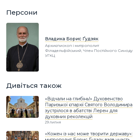
Персони
Владика Борис Ґудзяк
Архиєпископ і митрополит
Філадельфійський, Член Постійного Синоду
УГКЦ
Дивіться також
«Відчали на глибінь!» Духовенство
Паризької єпархії Святого Володимира
зустрілося в абатстві Лерен для
духовних реколекцій
29 липня
«Кожен із нас може творити державу»:
митрополит Борис Ґудзяк взяв участь