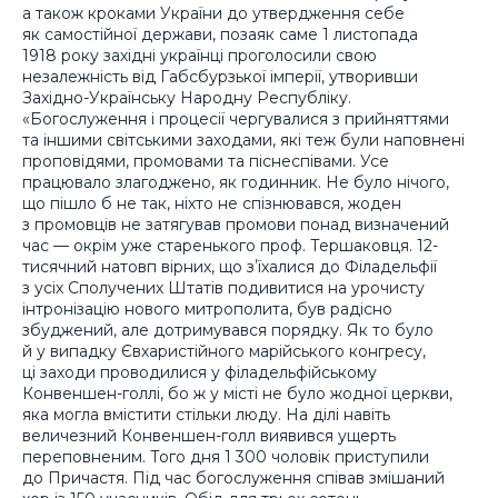
а також кроками України до утвердження себе
як самостійної держави, позаяк саме 1 листопада
1918 року західні українці проголосили свою
незалежність від Габсбурзької імперії, утворивши
Західно-Українську Народну Республіку.
«Богослуження і процесії чергувалися з прийняттями
та іншими світськими заходами, які теж були наповнені
проповідями, промовами та піснеспівами. Усе
працювало злагоджено, як годинник. Не було нічого,
що пішло б не так, ніхто не спізнювався, жоден
з промовців не затягував промови понад визначений
час — окрім уже старенького проф. Тершаковця. 12-
тисячний натовп вірних, що зʼїхалися до Філадельфії
з усіх Сполучених Штатів подивитися на урочисту
інтронізацію нового митрополита, був радісно
збуджений, але дотримувався порядку. Як то було
й у випадку Євхаристійного марійського конгресу,
ці заходи проводилися у філадельфійському
Конвеншен-голлі, бо ж у місті не було жодної церкви,
яка могла вмістити стільки люду. На ділі навіть
величезний Конвеншен-голл виявився ущерть
переповненим. Того дня 1 300 чоловік приступили
до Причастя. Під час богослуження співав змішаний