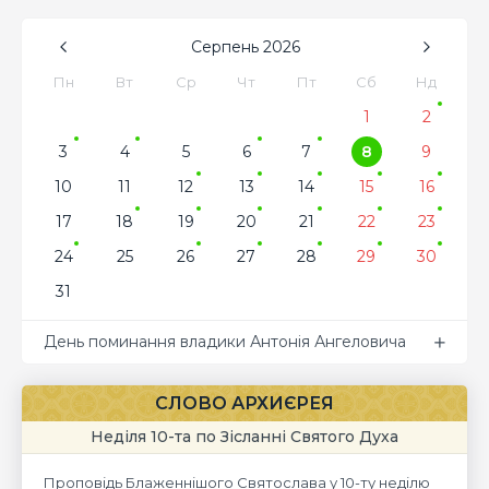
Серпень
2026
Пн
Вт
Ср
Чт
Пт
Сб
Нд
1
2
3
4
5
6
7
8
9
10
11
12
13
14
15
16
17
18
19
20
21
22
23
24
25
26
27
28
29
30
31
День поминання владики Антонія Ангеловича
СЛОВО АРХИЄРЕЯ
Неділя 10-та по Зісланні Святого Духа
Проповідь Блаженнішого Святослава у 10-ту неділю