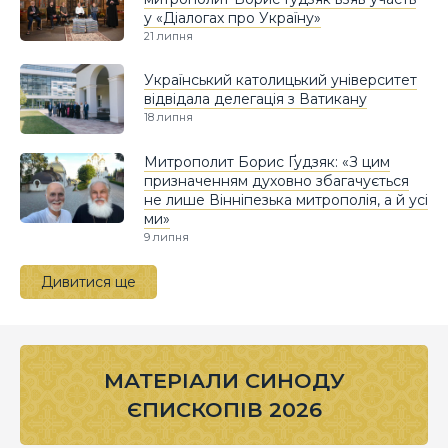
у «Діалогах про Україну»
21 липня
Український католицький університет
відвідала делегація з Ватикану
18 липня
Митрополит Борис Ґудзяк: «З цим
призначенням духовно збагачується
не лише Вінніпезька митрополія, а й усі
ми»
9 липня
Дивитися ще
МАТЕРІАЛИ СИНОДУ
ЄПИСКОПІВ 2026