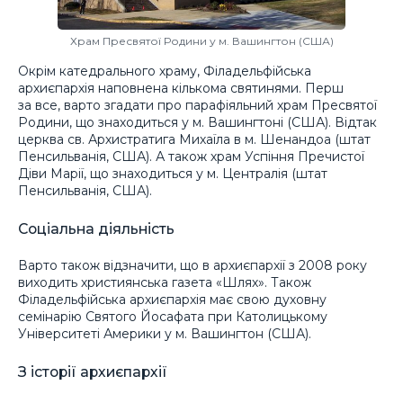
Храм Пресвятої Родини у м. Вашингтон (США)
Окрім катедрального храму, Філадельфійська
архиєпархія наповнена кількома святинями. Перш
за все, варто згадати про парафіяльний храм Пресвятої
Родини, що знаходиться у м. Вашингтоні (США). Відтак
церква св. Архистратига Михаїла в м. Шенандоа (штат
Пенсильванія, США). А також храм Успіння Пречистої
Діви Марії, що знаходиться у м. Централія (штат
Пенсильванія, США).
Соціальна діяльність
Варто також відзначити, що в архиєпархії з 2008 року
виходить християнська газета «Шлях». Також
Філадельфійська архиєпархія має свою духовну
семінарію Святого Йосафата при Католицькому
Університеті Америки у м. Вашингтон (США).
З історії архиєпархії