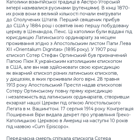
Католики візантійської традиції в Австро-Угорській
імперії називалися русинами (рутенцями). В кінці 1870-
их років вони в великій кількості почали емігрувати
до Сполучених Штатів. Перший священик прибув
до США у 1884 році і освятив їхню першу побудовану
церкву в Шенандоа, Пенс. Ці католики були віддані під
юрисдикцію Латинського ординаріату за місцем
проживання згідно з Апостольським листом Папи Лева
ХІІ «Orientalium Dignitas» (1895 року). У 1907 році
єпископ Сотер Стефан Ортинський був призначений
Папою Пієм Х українським католицьким єпископом
в США, але він мав здійснювати свою юрисдикцію
як вікарний єпископ різних латинських єпископів,
у дієцезіях, в яких проживали його вірні. 28 травня
1913 року Апостольський Престіл надав єпископові
Сотеру Ортинському повну пряму юрисдикцію
і незалежність від латинських ординаріатів, створивши
екзархат нашої Церкви під опікою Апостольського
Легата в м. Вашингтоні. 17 серпня 1914 року Конгрегація
Поширення Віри видала декрет про управління Греко-
Католицькою Церквою в Америці на наступні 10 років
під назвою «Cum Episcopo».
Передчасна смерть спіткала єпископа Сотера