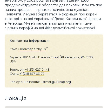
емеритом, у 2002 році. Він був закладений, щоб
продемонструвати й зберегти для поколінь пам’ять про
наших предків — вірних католиків, їхню мужність
і завзяття. У музеї зберігається інформація про корені
та історію нашої Української Греко-Католицької Церкви
в Америці. Музей наповнений цінними пам’ятками
з різних парафій нашої Філадельфійської архиєпархії.
Контактна інформація
Сайт:
ukrarcheparchy.us/
Адреса:
810 North Franklin Street
, Philadelphia, PA 19123,
USA
Телефон:
+1 (215) 627-01-43
Факс:
+1 (215) 627-03-77
Електронна пошта:
ukrmet@ukrcap.org
Локація