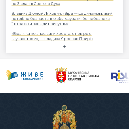
по Зісланні Святого Духа
Владика Діонісій Ляхович: «Віра — це динамізм, який
потрібно безнастанно збільшувати, бо небезпека
її втратити завжди присутня»
«Віра, яка не знає сили хреста, є невірою
і лукавством», — владика Ярослав Приріз