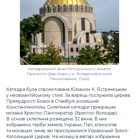
Катедральний храм Непорочного Зачаття
Пречистої Діви Марії у м. Філадельфія (штат
Пенсильванія, США)
Катедра була спроектована Юліаном К. Ястремським
у неовізантійському стилі. За взірець послужила церква
Премудрості Божої в Стамбулі (колишній
Константинопіль). Склепіння катедри прикрашає
мозаїка Христос-Пантократор (Христос-Володар).
В основі склепіння розміщено 32 вікна. В них
зображено герби земель України, Пап, єпископів
та монаших чинів, які прислужилися Українській Греко-
Католицькій Церкві. На мозаїці в вівтарі зображена