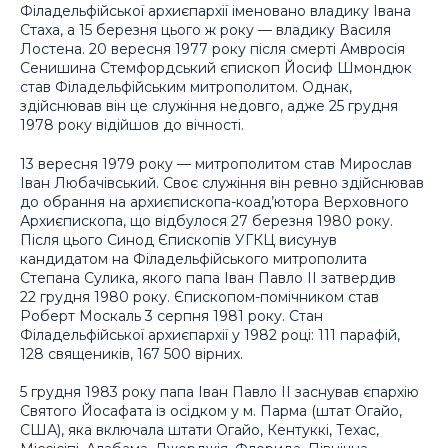
Філадельфійської архиєпархії іменовано владику Івана
Стаха, а 15 березня цього ж року — владику Василя
Лостена. 20 вересня 1977 року після смерті Амвросія
Сенишина Стемфордський єпископ Йосиф Шмондюк
став Філадельфійським митрополитом. Однак,
здійснював він це служіння недовго, адже 25 грудня
1978 року відійшов до вічності.
13 вересня 1979 року — митрополитом став Мирослав
Іван Любачівський. Своє служіння він ревно здійснював
до обрання на архиєпископа-коад’ютора Верховного
Архиєпископа, що відбулося 27 березня 1980 року.
Після цього Синод Єпископів УГКЦ висунув
кандидатом на Філадельфійського митрополита
Степана Сулика, якого папа Іван Павло II затвердив
22 грудня 1980 року. Єпископом-помічником став
Роберт Москаль 3 серпня 1981 року. Стан
Філадельфійської архиєпархії у 1982 році: 111 парафій,
128 священиків, 167 500 вірних.
5 грудня 1983 року папа Іван Павло ІІ заснував єпархію
Святого Йосафата із осідком у м. Парма (штат Огайо,
США), яка включала штати Огайо, Кентуккі, Техас,