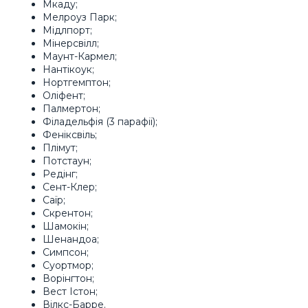
Мкаду;
Мелроуз Парк;
Мідлпорт;
Мінерсвілл;
Маунт-Кармел;
Нантікоук;
Нортгемптон;
Оліфент;
Палмертон;
Філадельфія (3 парафії);
Феніксвіль;
Плімут;
Потстаун;
Редінг;
Сент-Клер;
Саїр;
Скрентон;
Шамокін;
Шенандоа;
Симпсон;
Суортмор;
Ворінгтон;
Вест Істон;
Вілкс-Барре.