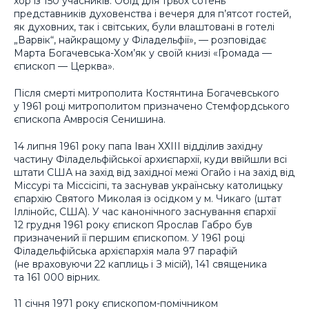
хор із 150 учасників. Обід для трьох сотень
представників духовенства і вечеря для п’ятсот гостей,
як духовних, так і світських, були влаштовані в готелі
„Варвік“, найкращому у Філадельфії», — розповідає
Марта Богачевська-Хом’як у своїй книзі «Громада —
єпископ — Церква».
Після смерті митрополита Костянтина Богачевського
у 1961 році митрополитом призначено Стемфордського
єпископа Амвросія Сенишина.
14 липня 1961 року папа Іван ХХІІІ відділив західну
частину Філадельфійської архиєпархії, куди ввійшли всі
штати США на захід від західної межі Огайо і на захід від
Міссурі та Міссісіпі, та заснував українську католицьку
єпархію Святого Миколая із осідком у м. Чикаго (штат
Іллінойс, США). У час канонічного заснування єпархії
12 грудня 1961 року єпископ Ярослав Габро був
призначений її першим єпископом. У 1961 році
Філадельфійська архієпархія мала 97 парафій
(не враховуючи 22 каплиць і З місій), 141 священика
та 161 000 вірних.
11 січня 1971 року єпископом-помічником