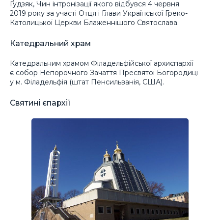
Ґудзяк, Чин інтронізації якого відбувся 4 червня
2019 року за участі Отця і Глави Української Греко-
Католицької Церкви Блаженнішого Святослава.
Катедральний храм
Катедральним храмом Філадельфійської архиєпархії
є собор Непорочного Зачаття Пресвятої Богородиці
у м. Філадельфія (штат Пенсильванія, США).
Святині єпархії