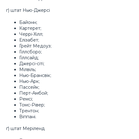
г) штат Нью-Джерсі
Байонн;
Картерет;
Черрі-Хілл;
Елізабет;
Грейт Медоуз;
Гіллсборо;
Гіллсайд;
Джерсі-сіті;
Мілвіль;
Нью-Брансвік;
Нью-Арк;
Пассейк;
Перт-Амбой;
Ремсі;
Томс-Рівер;
Трентон;
Віппані.
ґ) штат Меріленд