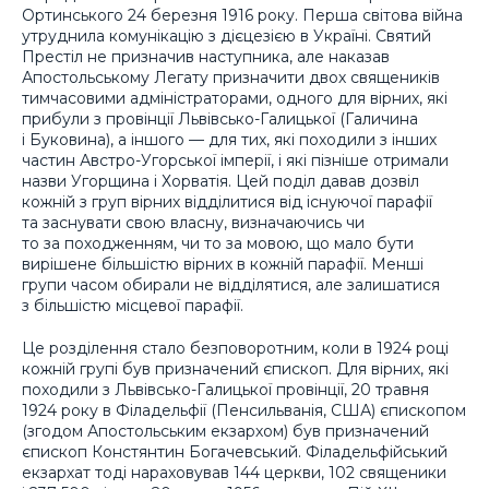
Ортинського 24 березня 1916 року. Перша світова війна
утруднила комунікацію з дієцезією в Україні. Святий
Престіл не призначив наступника, але наказав
Апостольському Легату призначити двох священиків
тимчасовими адміністраторами, одного для вірних, які
прибули з провінції Львівсько-Галицької (Галичина
і Буковина), а іншого — для тих, які походили з інших
частин Австро-Угорської імперії, і які пізніше отримали
назви Угорщина і Хорватія. Цей поділ давав дозвіл
кожній з груп вірних відділитися від існуючої парафії
та заснувати свою власну, визначаючись чи
то за походженням, чи то за мовою, що мало бути
вирішене більшістю вірних в кожній парафії. Менші
групи часом обирали не відділятися, але залишатися
з більшістю місцевої парафії.
Це розділення стало безповоротним, коли в 1924 році
кожній групі був призначений єпископ. Для вірних, які
походили з Львівсько-Галицької провінції, 20 травня
1924 року в Філадельфії (Пенсильванія, США) єпископом
(згодом Апостольським екзархом) був призначений
єпископ Констянтин Богачевський. Філадельфійський
екзархат тоді нараховував 144 церкви, 102 священики