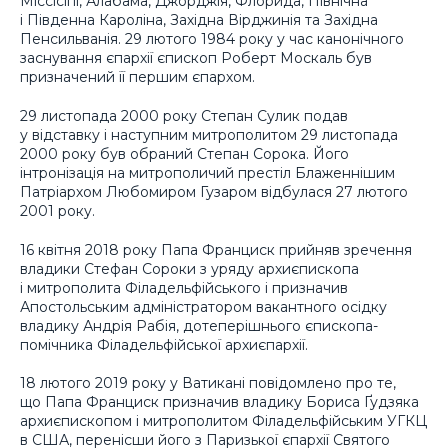
Міссісіпі, Алабама, Джорджія, Флорида, Північна
і Південна Кароліна, Західна Вірджинія та Західна
Пенсильванія. 29 лютого 1984 року у час канонічного
заснування єпархії єпископ Роберт Москаль був
призначений її першим єпархом.
29 листопада 2000 року Степан Сулик подав
у відставку і наступним митрополитом 29 листопада
2000 року був обраний Степан Сорока. Його
інтронізація на митрополичий престіл Блаженнішим
Патріархом Любомиром Гузаром відбулася 27 лютого
2001 року.
16 квітня 2018 року Папа Франциск прийняв зречення
владики Стефан Сороки з уряду архиєпископа
і митрополита Філадельфійського і призначив
Апостольським адміністратором вакантного осідку
владику Андрія Рабія, дотеперішнього єпископа-
помічника Філадельфійської архиєпархії.
18 лютого 2019 року у Ватикані повідомлено про те,
що Папа Франциск призначив владику Бориса Ґудзяка
архиєпископом і митрополитом Філадельфійським УГКЦ
в США, перенісши його з Паризької єпархії Святого