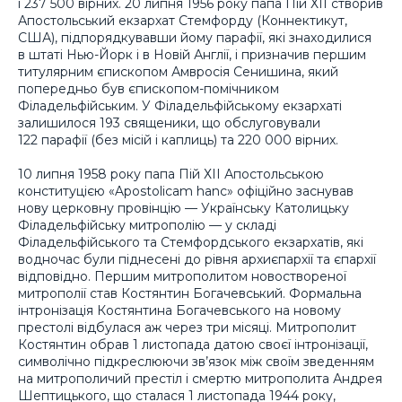
і 237 500 вірних. 20 липня 1956 року папа Пій ХІІ створив
Апостольський екзархат Стемфорду (Коннектикут,
США), підпорядкувавши йому парафії, які знаходилися
в штаті Нью-Йорк і в Новій Англії, і призначив першим
титулярним єпископом Амвросія Сенишина, який
попередньо був єпископом-помічником
Філадельфійським. У Філадельфійському екзархаті
залишилося 193 священики, що обслуговували
122 парафії (без місій і каплиць) та 220 000 вірних.
10 липня 1958 року папа Пій ХІІ Апостольською
конституцією «Apostolicam hanc» офіційно заснував
нову церковну провінцію — Українську Католицьку
Філадельфійську митрополію — у складі
Філадельфійського та Стемфордського екзархатів, які
водночас були піднесені до рівня архиєпархії та єпархії
відповідно. Першим митрополитом новоствореної
митрополії став Костянтин Богачевський. Формальна
інтронізація Костянтина Богачевського на новому
престолі відбулася аж через три місяці. Митрополит
Костянтин обрав 1 листопада датою своєї інтронізації,
символічно підкреслюючи зв’язок між своїм зведенням
на митрополичий престіл і смертю митрополита Андрея
Шептицького, що сталася 1 листопада 1944 року,