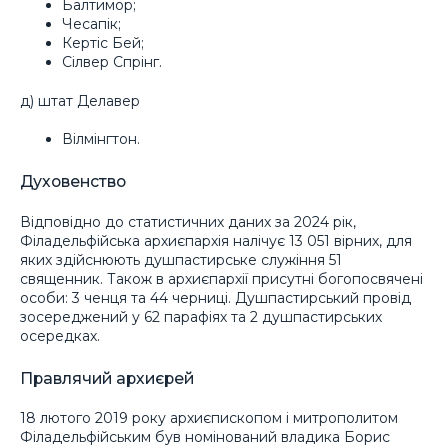
Балтимор;
Чесапік;
Кертіс Бей;
Сілвер Спрінг.
д) штат Делавер
Вілмінгтон.
Духовенство
Відповідно до статистичних даних за 2024 рік,
Філадельфійська архиєпархія налічує 13 051 вірних, для
яких здійснюють душпастирське служіння 51
священник. Також в архиєпархії присутні богопосвячені
особи: 3 ченця та 44 черниці. Душпастирський провід
зосереджений у 62 парафіях та 2 душпастирських
осередках.
Правлячий архиєрей
18 лютого 2019 року архиєпископом і митрополитом
Філадельфійським був номінований владика Борис