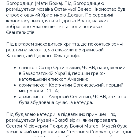
Богородиця (Мати Божа). Під Богородицею
розміщується мозаїка Останньої Вечері. Іконостас був
спроектований Христиною Дохват. По середині
іконостасу знаходяться Царські Врата, на яких
зображено Благовіщення та ікони чотирьох
Євангелистів.
Під вівтарем знаходиться крипта, де покояться земні
рештки єпископів, які служили в Українській
Католицькій Церкві в Філадельфії:
єпископ Сотер Ортинський, ЧСВВ, народжений
в Закарпатській Україні, перший греко-
католицький єпископ Америки;
архиєпископ Костянтин Богачевський, перший
митрополит США;
архиєпископ Амвросій Сенишин, ЧСВВ, за якого
була збудована сучасна катедра.
Під будівлею катедри, в підвальних приміщеннях,
розміщується Музей «Скарб віри», який провадять
Сестри Місіонерки Покрову Божої Матері. Музей бува
заснований митрополитом Стефаном Сорокою, сьогодні