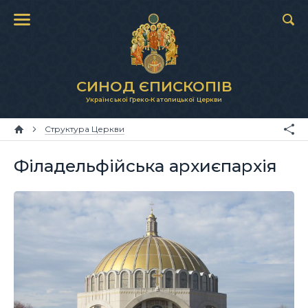
СИНОД ЄПИСКОПІВ
Української Греко-Католицької Церкви
Структура Церкви
Філадельфійська архиєпархія