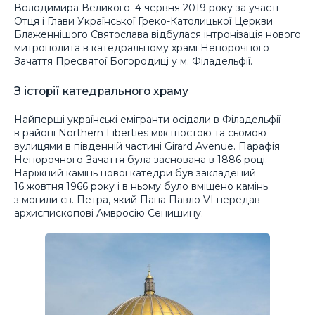
Володимира Великого. 4 червня 2019 року за участі
Отця і Глави Української Греко-Католицької Церкви
Блаженнішого Святослава відбулася інтронізація нового
митрополита в катедральному храмі Непорочного
Зачаття Пресвятої Богородиці у м. Філадельфії.
З історії катедрального храму
Найперші українські емігранти осідали в Філадельфії
в районі Northern Liberties між шостою та сьомою
вулицями в південній частині Girard Avenue. Парафія
Непорочного Зачаття була заснована в 1886 році.
Наріжний камінь нової катедри був закладений
16 жовтня 1966 року і в ньому було вміщено камінь
з могили св. Петра, який Папа Павло VI передав
архиєпископові Амвросію Сенишину.