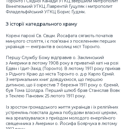
Торонто і Східної Канади УГКЦ звершили митрополит
Вінніпезький УГКЦ Лаврентій Гуцуляк і митрополит
Філадельфійський УГКЦ Борис Ґудзяк.
З історії катедрального храму
Корені парохії Св. Свщм. Йосафата сягають початків
минулого століття, і є пов’язані з поселенням перших
українців — емігрантів в околиці міст Торонто.
Першу Службу Божу відправив о. Заклинський
з Америки в лютому 1908 року в приватній хаті на розі
Едвін і Ідит-Захід (Торонто). В лютому 1911 року приїхав
з Рідного Краю до міста Торонто о. д-р Карло Єрмій.
З метрикальних книг довідуємося, що першою
дитиною, що її охрестив 7 березня 1911 року о. Єремій,
був Тома Шолдра. Перший шлюб брав Станіслав Вовк
з Теклею Пановик 25 лютого 1911 року.
Із зростом громадського життя українців і їх релігійних
устремлінь повстала думка побудови власної церкви,
яка зреалізувалася з приїздом молодого енергійного
священника з Америки о. Йосифа Боярчука в лютому
1912 року.