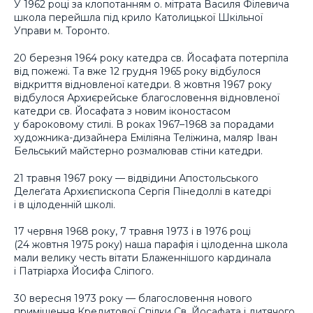
У 1962 році за клопотанням о. мітрата Василя Філевича
школа перейшла під крило Католицької Шкільної
Управи м. Торонто.
20 березня 1964 року катедра св. Йосафата потерпіла
від пожежі. Та вже 12 грудня 1965 року відбулося
відкриття відновленої катедри. 8 жовтня 1967 року
відбулося Архиєрейське благословення відновленої
катедри св. Йосафата з новим іконостасом
у бароковому стилі. В роках 1967–1968 за порадами
художника-дизайнера Еміліяна Теліжина, маляр Іван
Бельський майстерно розмалював стіни катедри.
21 травня 1967 року — відвідини Апостольського
Делеґата Архиєпископа Сергія Пінедоллі в катедрі
і в цілоденній школі.
17 червня 1968 року, 7 травня 1973 і в 1976 році
(24 жовтня 1975 року) наша парафія і цілоденна школа
мали велику честь вітати Блаженнішого кардинала
і Патріарха Йосифа Сліпого.
30 вересня 1973 року — благословення нового
приміщення Кредитової Спілки Св. Йосафата і дитячого