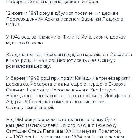
Роборецького, сплачено церковний борг.
12 жовтня 1941 року відбулося посвячення церкви
Преосвященним Архиєпископом Василієм Ладикою,
ЧСВВ.
У 1945 році за планами о. Филипа Руга, вкрито церкву
мідяною бляхою.
Кардинал Євген Тіссеран відвідав парафію св. Йосафата
в 1947 році. В 1948 році іконописець Лев Осінчук
розмалював церкву.
У березні 1948 році при поділі Канади на три екзархати,
церква св. Йосафата стає катедрою першого Екзарха
Східного Екзархату Преосвященного Кир Ісидора
Борецького. Тогочасного пароха церкви св. Йосафата о.
Андрія Роборецького іменовано єпископом
Саскатунської єпархії.
Від 1951 року парохом катедрального храму був о.
канцлер Василь Філевич, якого 20 січня 1959 року
Святіший Отець Папа Іван ХХІІІ іменував Прелатом,
а у 1969 році — мітратом, та в 1984 році — єпископом