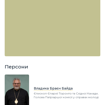
Персони
Владика Браєн Байда
Єпископ Єпархії Торонто та Східної Канади,
Голова Патріаршої комісії у справах молоді