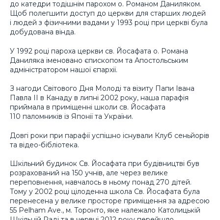
до катедри тодішнім парохом о. Романом Даниляком.
Щоб полегшити доступ до церкви для старших людей
і людей з фізичними вадами у 1993 році при церкві була
добудована вінда.
У 1992 році пароха церкви св. Йосафата о. Романа
Даниляка іменовано єпископом та Апостольським
адміністратором нашої єпархії.
З нагоди Світового Дня Молоді та візиту Папи Івана
Павла ІІ в Канаду в липні 2002 року, наша парафія
приймала в приміщенні школи св. Йосафата
110 паломників із Японії та України.
Довгі роки при парафії успішно існували Клуб сеньйорів
та відео-бібліотека.
Шкільний будинок Св. Йосафата при будівництві був
розрахований на 150 учнів, але через велике
переповнення, навчалось в ньому понад 270 дітей.
Тому у 2002 році цілоденна школа Св. Йосафата була
перенесена у велике просторе приміщення за адресою
55 Pelham Ave., м. Торонто, яке належало Католицькій
Шкільній Раді та в червні 2012 року перейшло