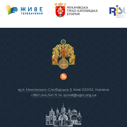
вул. Микільсько-Слобідська, 5
, Київ 02002, Україна
+380 (44) 541-11-14
,
synod@ugcc.org.ua