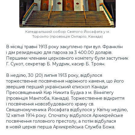
Катедральний собор Святого Йосафата у м.
Торонто (провінція Онтаріо, Канада)
В місяці травні 1913 року закуплено при вул. Франклін
і дім резиденцію для пароха за 3 400.00 доларів.
Першими членами церковного комітету були заступник
Г. Сукот, секретар Б. Мудрик, касир Б. Троян.
В неділю, 30 (20) липня 1913 року, відбулося
торжественне посвячення наріжного каменя, що його
звершив перший український єпископ Канади
Преосвященний Кир Никита Будка з м. Вінніпегу
(провінція Манітоба, Канада). Торжественне відкриття
і посвячення новозбудованого храму св.
Священомученика Йосафата відбулося у Квітну неділю,
12 квітня 1914 року. Спочатку відбулося Архиєрейське
посвячення головного престолу, а потім відбулася
в новій церкві перша Архиєрейська Служба Божа.