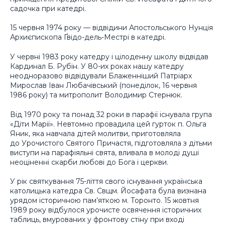
садочка при катедрі.
15 червня 1974 року — відвідини Апостольського Нунція
Архиєпископа Ґвідо-дель-Местрі в катедрі.
У червні 1983 року катедру і цілоденну школу відвідав
Кардинал Б. Рубін. У 80-их роках нашу катедру
неодноразово відвідували Блаженніший Патріарх
Мирослав Іван Любачівський (понеділок, 16 червня
1986 року) та митрополит Володимир Стернюк.
Від 1970 року та понад 32 роки в парафії існувала група
«Діти Марії». Невтомно провадила цей гурток п. Ольга
Яник, яка навчала дітей молитви, приготовляла
до Урочистого Святого Причастя, підготовляла з дітьми
виступи на парафіяльні свята, вливала в молоді душі
неоціненні скарби любові до Бога і церкви.
У рік святкування 75-ліття свого існування українська
католицька катедра Св. Свщм. Йосафата була визнана
урядом історичною пам’яткою м. Торонто. 15 жовтня
1989 року відбулося урочисте освячення історичних
таблиць, вмурованих у фронтову стіну при вході