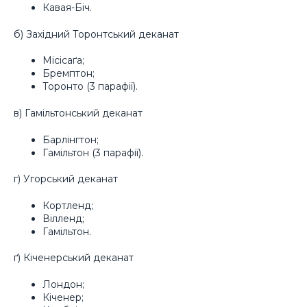
Кавая-Біч.
б) Західний Торонтський деканат
Місісаґа;
Бремптон;
Торонто (3 парафії).
в) Гамільтонський деканат
Барлінгтон;
Гамільтон (3 парафії).
г) Угорський деканат
Кортленд;
Вілленд;
Гамільтон.
ґ) Кіченерський деканат
Лондон;
Кіченер;