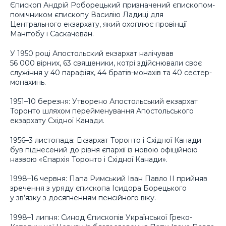
Єпископ Андрій Роборецький призначений єпископом-
помічником єпископу Василію Ладиці для
Центрального екзархату, який охоплює провінції
Манітобу і Саскачеван.
У 1950 році Апостольский екзархат налічував
56 000 вірних, 63 священики, котрі здійснювали своє
служіння у 40 парафіях, 44 братів-монахів та 40 сестер-
монахинь.
1951–10 березня: Утворено Апостольський екзархат
Торонто шляхом перейменування Апостольського
екзархату Східної Канади.
1956–3 листопада: Екзархат Торонто і Східної Канади
був піднесений до рівня єпархії із новою офіційною
назвою «Єпархія Торонто і Східної Канади».
1998–16 червня: Папа Римський Іван Павло II прийняв
зречення з уряду єпископа Ісидора Борецького
у зв’язку з досягненням пенсійного віку.
1998–1 липня: Синод Єпископів Української Греко-