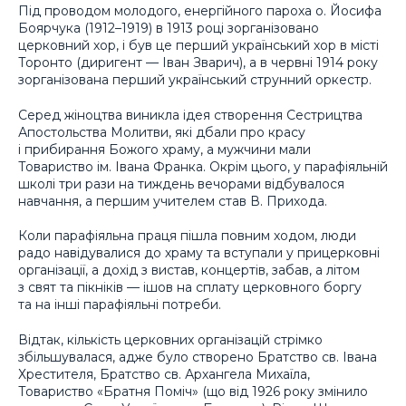
Під проводом молодого, енергійного пароха о. Йосифа
Боярчука (1912–1919) в 1913 році зорганізовано
церковний хор, і був це перший український хор в місті
Торонто (диригент — Іван Зварич), а в червні 1914 року
зорганізована перший український струнний оркестр.
Серед жіноцтва виникла ідея створення Сестрицтва
Апостольства Молитви, які дбали про красу
і прибирання Божого храму, а мужчини мали
Товариство ім. Івана Франка. Окрім цього, у парафіяльній
школі три рази на тиждень вечорами відбувалося
навчання, а першим учителем став В. Прихода.
Коли парафіяльна праця пішла повним ходом, люди
радо навідувалися до храму та вступали у прицерковні
організації, а дохід з вистав, концертів, забав, а літом
з свят та пікніків — ішов на сплату церковного боргу
та на інші парафіяльні потреби.
Відтак, кількість церковних організацій стрімко
збільшувалася, адже було створено Братство св. Івана
Хрестителя, Братство св. Архангела Михаїла,
Товариство «Братня Поміч» (що від 1926 року змінило