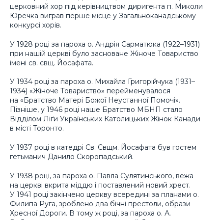
церковний хор під керівництвом диригента п. Миколи
Юречка виграв перше місце у Загальноканадському
конкурсі хорів.
У 1928 році за пароха о. Андрія Сарматюка (1922–1931)
при нашій церкві було засноване Жіноче Товариство
імені св. свщ. Йосафата.
У 1934 році за пароха о. Михайла Григорійчука (1931–
1934) «Жіноче Товариство» перейменувалося
на «Братство Матері Божої Неустанної Помочі».
Пізніше, у 1946 році наше Братство МБНП стало
Відділом Ліґи Українських Католицьких Жінок Канади
в місті Торонто.
У 1937 році в катедрі Св. Свщм. Йосафата був гостем
гетьманич Данило Скоропадський.
У 1938 році, за пароха о. Павла Сулятинського, вежа
на церкві вкрита міддю і поставлений новий хрест.
У 1941 році закінчено церкву всередині за планами о.
Филипа Руга, зроблено два бічні престоли, образи
Хресної Дороги. В тому ж році, за пароха о. А.