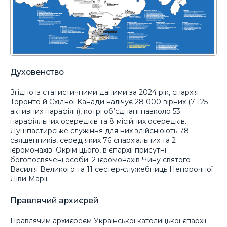
Духовенство
Згідно із статистичними даними за 2024 рік, єпархія
Торонто й Східної Канади налічує 28 000 вірних (7 125
активних парафіян), котрі об’єднані навколо 53
парафіяльних осередків та 8 місійних осередків.
Душпастирське служіння для них здійснюють 78
священників, серед яких 76 єпархіальних та 2
ієромонахів. Окрім цього, в єпархії присутні
богопосвячені особи: 2 ієромонахів Чину святого
Василія Великого та 11 сестер-служебниць Непорочної
Діви Марії.
Правлячий архиєрей
Правлячим архиєреєм Української католицької єпархії