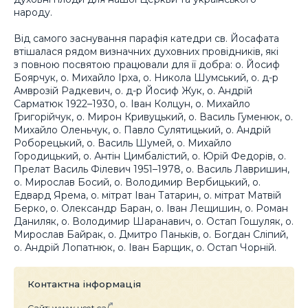
народу.
Від самого заснування парафія катедри св. Йосафата
втішалася рядом визначних духовних провідників, які
з повною посвятою працювали для її добра: о. Йосиф
Боярчук, о. Михайло Ірха, о. Никола Шумський, о. д-р
Амврозій Радкевич, о. д-р Йосиф Жук, о. Андрій
Сарматюк 1922–1930, о. Іван Колцун, о. Михайло
Григорійчук, о. Мирон Кривуцький, о. Василь Гуменюк, о.
Михайло Оленьчук, о. Павло Сулятицький, о. Андрій
Роборецький, о. Василь Шумей, о. Михайло
Городицький, о. Антін Цимбалістий, о. Юрій Федорів, о.
Прелат Василь Філевич 1951–1978, о. Василь Лавришин,
о. Мирослав Босий, о. Володимир Вербицький, о.
Едвард Ярема, о. мітрат Іван Татарин, о. мітрат Матвій
Берко, о. Олександр Баран, о. Іван Лещишин, о. Роман
Даниляк, о. Володимир Шаранавич, о. Остап Гошуляк, о.
Мирослав Байрак, о. Дмитро Паньків, о. Богдан Сліпий,
о. Андрій Лопатнюк, о. Іван Барщик, о. Остап Чорній.
Контактна інформація