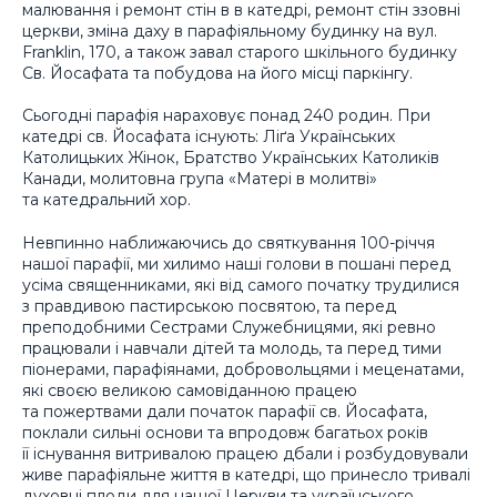
малювання і ремонт стін в в катедрі, ремонт стін ззовні
церкви, зміна даху в парафіяльному будинку на вул.
Franklin, 170, а також завал старого шкільного будинку
Св. Йосафата та побудова на його місці паркінгу.
Сьогодні парафія нараховує понад 240 родин. При
катедрі св. Йосафата існують: Ліґа Українських
Католицьких Жінок, Братство Українських Католиків
Канади, молитовна група «Матері в молитві»
та катедральний хор.
Невпинно наближаючись до святкування 100-річчя
нашої парафії, ми хилимо наші голови в пошані перед
усіма священниками, які від самого початку трудилися
з правдивою пастирською посвятою, та перед
преподобними Сестрами Служебницями, які ревно
працювали і навчали дітей та молодь, та перед тими
піонерами, парафіянами, добровольцями і меценатами,
які своєю великою самовіданною працею
та пожертвами дали початок парафії св. Йосафата,
поклали сильні основи та впродовж багатьох років
її існування витривалою працею дбали і розбудовували
живе парафіяльне життя в катедрі, що принесло тривалі
духовні плоди для нашої Церкви та українського