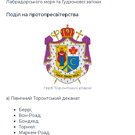
Лабрадорського моря та Ґудзонової затоки.
Поділ на протопресвітерства
Герб Торонтської єпархії
а) Північний Торонтський деканат
Беррі;
Вон-Роад;
Бондхед;
Торнхіл;
Маркем-Роад;