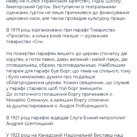
назву на «Союз Українських Братств»), Рідну Школу,
Аматорський Гурток. Виступаючи із театральними
сценками, гурток не лише причинявся до фінансування
церковної каси, але також провадив культурну працю.
В 1919 році зорганізовано при парафії Товариство
«Просвіта», а кілька років пізніше — руханкове
товариство «Січ».
На пожертви парафіян вишито до церкви спочатку дві
хоругви, а потім лавки, дзвін, великий і малий павук, дві
сповідальниці, образи, проповідальницю. Найбільшим
тягарем для парафії був борг, що тяжів на спільноті, тому
і було неможливо думати про подальше
облагородження церкви. Кожен священник, що служив
у парафії старався, щоб той борг зменшити.
До остаточного погашення боргу причинився о.
Михайло Оленьчук, а залишки боргу сплачено
за душпастирювання о. Андрія Роборецького.
В 1921 році парафію відвідав Слуга Божий митрополит
Андрей Шептицький.
У 1923 році на Канадській Національній Виставці наш