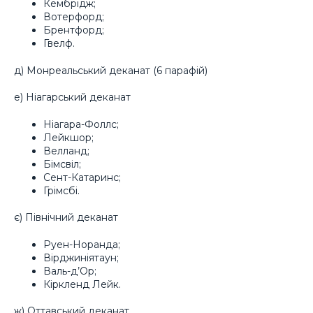
Кембрідж;
Вотерфорд;
Брентфорд;
Гвелф.
д) Монреальський деканат (6 парафій)
е) Ніагарський деканат
Ніагара-Фоллс;
Лейкшор;
Велланд;
Бімсвіл;
Сент-Катаринс;
Грімсбі.
є) Північний деканат
Руен-Норанда;
Вірджиніятаун;
Валь-д’Ор;
Кіркленд Лейк.
ж) Оттавський деканат