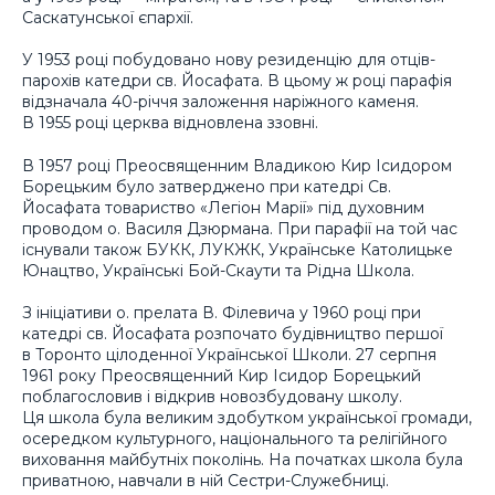
Саскатунської єпархії.
У 1953 році побудовано нову резиденцію для отців-
парохів катедри св. Йосафата. В цьому ж році парафія
відзначала 40-річчя заложення наріжного каменя.
В 1955 році церква відновлена ззовні.
В 1957 році Преосвященним Владикою Кир Ісидором
Борецьким було затверджено при катедрі Св.
Йосафата товариство «Легіон Марії» під духовним
проводом о. Василя Дзюрмана. При парафії на той час
існували також БУКК, ЛУКЖК, Українське Католицьке
Юнацтво, Українські Бой-Скаути та Рідна Школа.
З ініціативи о. прелата В. Філевича у 1960 році при
катедрі св. Йосафата розпочато будівництво першої
в Торонто цілоденної Української Школи. 27 серпня
1961 року Преосвященний Кир Ісидор Борецький
поблагословив і відкрив новозбудовану школу.
Ця школа була великим здобутком української громади,
осередком культурного, національного та релігійного
виховання майбутніх поколінь. На початках школа була
приватною, навчали в ній Сестри-Служебниці.