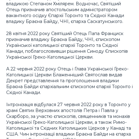
владикою Степаном Хмілярем. Водночас, Святіший
Отець призначив апостольським адміністратором
вакантного осідку Єпархії Торонто та Східної Канади
владику Браєна Байду, ЧНІ, єпарха Саскатунського.
28 квітня 2022 року Святіший Отець Папа Франциск
призначив владику Браєна Байду, ЧНІ, єпископом
Української католицької єпархії Торонто та Східної
Канади, поблагословивши рішення Синоду Єпископів
Української Греко-Католицької Церкви.
А 22 червня 2022 року Отець і Глава Української Греко-
Католицької Церкви Блаженніший Святослав видав
Декрет представлення та проголошення владики
Браєна Байди єпархіальним єпископом єпархії Торонто і
Східної Канади.
Інтронізація відбулася 27 червня 2022 року в Торонто у
храмі Святих Верховних апостолів Петра і Павла у
Скарборо, за участю єпископів, священників та монахів
Української Греко-Католицької Церкви, а також Римо-
Католицької та Східних Католицьких Церков у Канаді та
США. Чин інтронізації владики Браєна Байди на єпарха