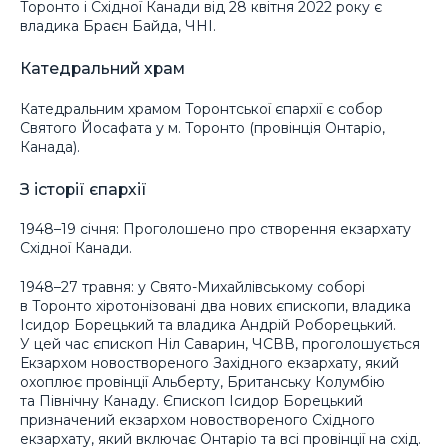
Торонто і Східної Канади від 28 квітня 2022 року є
владика Браєн Байда, ЧНІ.
Катедральний храм
Катедральним храмом Торонтської єпархії є собор
Святого Йосафата у м. Торонто (провінція Онтаріо,
Канада).
З історії єпархії
1948–19 січня: Проголошено про створення екзархату
Східної Канади.
1948–27 травня: у Свято-Михайлівському соборі
в Торонто хіротонізовані два нових єпископи, владика
Ісидор Борецький та владика Андрій Роборецький.
У цей час єпископ Ніл Саварин, ЧСВВ, проголошується
Екзархом новоствореного Західного екзархату, який
охоплює провінції Альберту, Британську Колумбію
та Північну Канаду. Єпископ Ісидор Борецький
призначений екзархом новоствореного Східного
екзархату, який включає Онтаріо та всі провінції на схід.