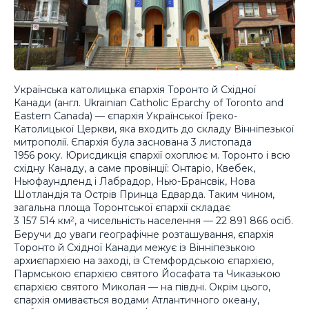
Українська католицька єпархія Торонто й Східної
Канади (англ. Ukrainian Catholic Eparchy of Toronto and
Eastern Canada) — єпархія Української Греко-
Католицької Церкви, яка входить до складу Вінніпезької
митрополії. Єпархія була заснована 3 листопада
1956 року. Юрисдикція єпархії охоплює м. Торонто і всю
східну Канаду, а саме провінції: Онтаріо, Квебек,
Ньюфаундленд і Лабрадор, Нью-Брансвік, Нова
Шотландія та Острів Принца Едварда. Таким чином,
загальна площа Торонтської єпархії складає
3 157 514 км
, а чисельність населення — 22 891 866 осіб.
2
Беручи до уваги географічне розташування, єпархія
Торонто й Східної Канади межує із Вінніпезькою
архиєпархією на заході, із Стемфордською єпархією,
Пармською єпархією святого Йосафата та Чиказькою
єпархією святого Миколая — на півдні. Окрім цього,
єпархія омивається водами Атлантичного океану,