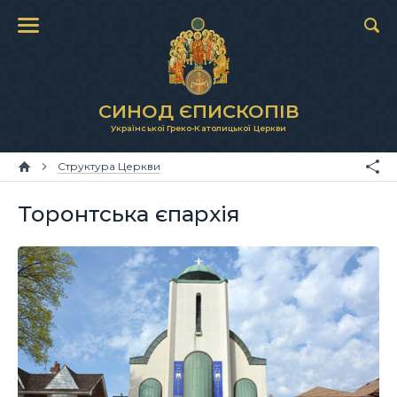
СИНОД ЄПИСКОПІВ
Української Греко-Католицької Церкви
Структура Церкви
Торонтська єпархія