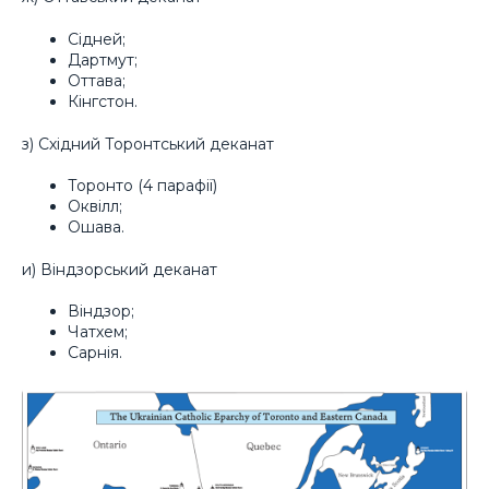
Сідней;
Дартмут;
Оттава;
Кінгстон.
з) Східний Торонтський деканат
Торонто (4 парафії)
Оквілл;
Ошава.
и) Віндзорський деканат
Віндзор;
Чатхем;
Сарнія.