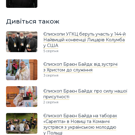
Дивіться також
Єпископи УГКЦ беруть участь у 144-й
Найвищій конвенції Лицарів Колумба
у США
5 серпня
Єпископ Браєн Байда: від зустрічі
з Христом до служіння
3 серпня
Єпископ Браєн Байда: про силу нашої
присутності
2 серпня
Єпископ Браєн Байда на таборах
«Сарепта» в Новиці та Команчі
зустрівся з українською молоддю
у Польщі