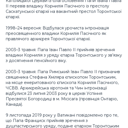
Католицької Церкви із благословення Папи Івана Павла
II перевів владику Корнилія Пасічного із престолу
Саскатунської єпархії на вакантний престол Торонтської
єпархії.
1998–24 вересня: Відбулася урочиста інтронізація
преосвященного владики Корнилія Пасічного як
правлячого архиєрея Торонтської єпархії.
2003–3 травня: Папа Іван Павло II прийняв зречення
владики Корнилія з уряду єпарха Торонтського у зв’язку
з досягнення пенсійного віку.
2003–3 травня: Папа Римський Іван Павло ІІ призначив
священика Стефана Хміляра єпископом Торонтським,
на місце емеритованого єпископа Корнилія Пасічного,
ЧСВВ. Архиєрейська хіротонія та Чин інтронізації
відбулися 23 липня 2003 року в церкві Успіння
Пресвятої Богородиці в м. Місісага (провінція Онтаріо,
Канада).
9 листопада 2019 року у Ватикані повідомлено про те,
що Папа Франциск прийняв зречення з
душпастирського уряду, подане єпархом Торонтським