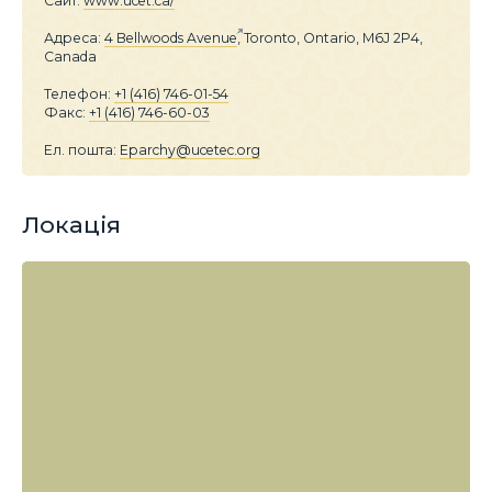
Сайт:
www.ucet.ca/
Адреса:
4 Bellwoods Avenue
, Toronto, Ontario, M6J 2P4,
Canada
Телефон:
+1 (416) 746-01-54
Факс:
+1 (416) 746-60-03
Ел. пошта:
Eparchy@ucetec.org
Локація