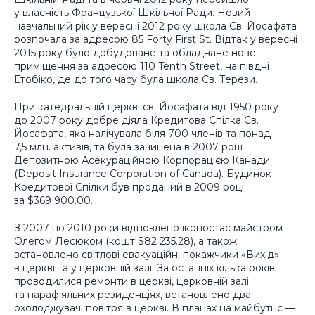
у власність Французької Шкільної Ради. Новий
навчальний рік у вересні 2012 року школа Св. Йосафата
розпочала за адресою 85 Forty First St. Відтак у вересні
2015 року було добудоване та обладнане нове
приміщення за адресою 110 Tenth Street, на півдні
Етобіко, де до того часу була школа Св. Терези.
При катедральній церкві св. Йосафата від 1950 року
до 2007 року добре діяла Кредитова Спілка Св.
Йосафата, яка налічувала біля 700 членів та понад
7,5 млн. aктивів, та була зачинена в 2007 році
Депозитною Асекураційною Корпорацією Канади
(Deposit Insurance Corporation of Canada). Будинок
Кредитової Спілки був проданий в 2009 році
за $369 900.00.
З 2007 по 2010 роки відновлено іконостас майстром
Олегом Лесюком (кошт $82 235.28), а також
встановлено світлові евакуаційні покажчики «Вихід»
в церкві та у церковній залі. За останніх кілька років
проводилися ремонти в церкві, церковній залі
та парафіяльних резиденціях, встановлено два
охолоджувачі повітря в церкві. В планах на майбутнє —