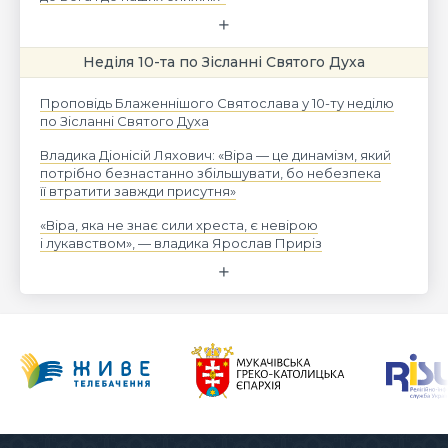
Неділя 10-та по Зісланні Святого Духа
Проповідь Блаженнішого Святослава у 10-ту неділю
по Зісланні Святого Духа
Владика Діонісій Ляхович: «Віра — це динамізм, який
потрібно безнастанно збільшувати, бо небезпека
її втратити завжди присутня»
«Віра, яка не знає сили хреста, є невірою
і лукавством», — владика Ярослав Приріз