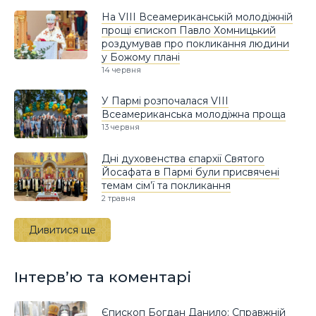
На VIII Всеамериканській молодіжній
прощі єпископ Павло Хомницький
роздумував про покликання людини
у Божому плані
14 червня
У Пармі розпочалася VIII
Всеамериканська молодіжна проща
13 червня
Дні духовенства єпархії Святого
Йосафата в Пармі були присвячені
темам сім’ї та покликання
2 травня
Дивитися ще
Інтерв’ю та коментарі
Єпископ Богдан Данило: Справжній