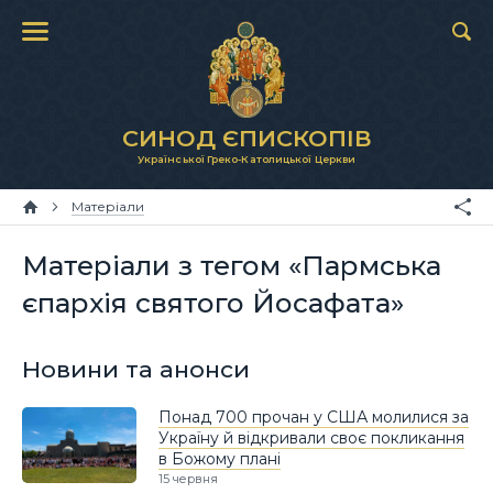
СИНОД ЄПИСКОПІВ
Української Греко-Католицької Церкви
Матеріали
Матеріали з тегом «Пармська
єпархія святого Йосафата»
Новини та анонси
Понад 700 прочан у США молилися за
Україну й відкривали своє покликання
в Божому плані
15 червня