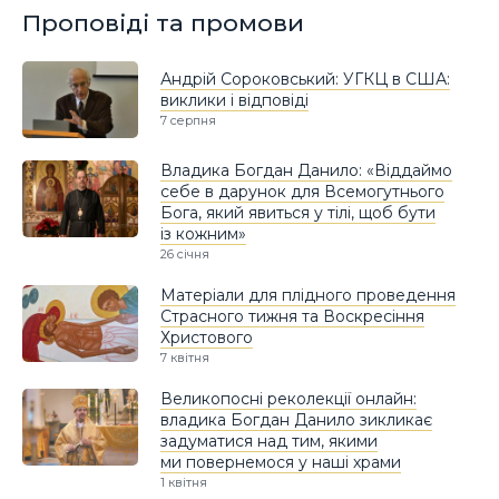
Проповіді та промови
Андрій Сороковський: УГКЦ в США:
виклики і відповіді
7 серпня
Владика Богдан Данило: «Віддаймо
себе в дарунок для Всемогутнього
Бога, який явиться у тілі, щоб бути
із кожним»
26 січня
Матеріали для плідного проведення
Страсного тижня та Воскресіння
Христового
7 квітня
Великопосні реколекції онлайн:
владика Богдан Данило зикликає
задуматися над тим, якими
ми повернемося у наші храми
1 квітня