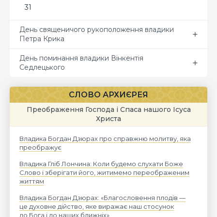
31
День священичого рукоположення владики
Петра Крика
День поминання владики Вінкентія
Седлецького
СЛОВО АРХИЄРЕЯ
Преображення Господа і Спаса нашого Ісуса
Христа
Владика Богдан Дзюрах про справжню молитву, яка
преображує
Владика Гліб Лончина: Коли будемо слухати Боже
Слово і зберігати його, житимемо переображеним
життям
Владика Богдан Дзюрах: «Благословення плодів —
це духовне дійство, яке виражає наш стосунок
до Бога і до наших ближніх»