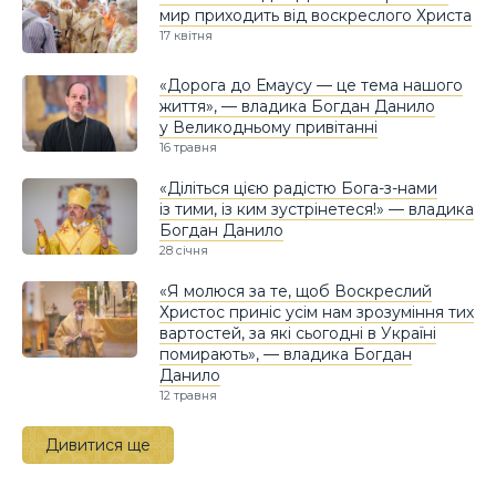
мир приходить від воскреслого Христа
17 квітня
«Дорога до Емаусу — це тема нашого
життя», — владика Богдан Данило
у Великодньому привітанні
16 травня
«Діліться цією радістю Бога-з-нами
із тими, із ким зустрінетеся!» — владика
Богдан Данило
28 січня
«Я молюся за те, щоб Воскреслий
Христос приніс усім нам зрозуміння тих
вартостей, за які сьогодні в Україні
помирають», — владика Богдан
Данило
12 травня
Дивитися ще