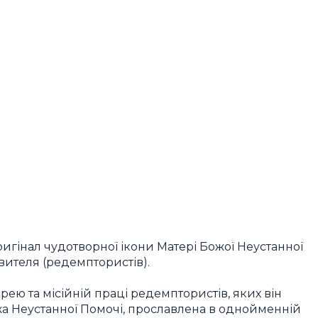
оригінал чудотворної ікони Матері Божої Неустанної
ителя (редемптористів).
ю та місійній праці редемптористів, яких він
ожа Неустанної Помочі, прославлена в однойменній