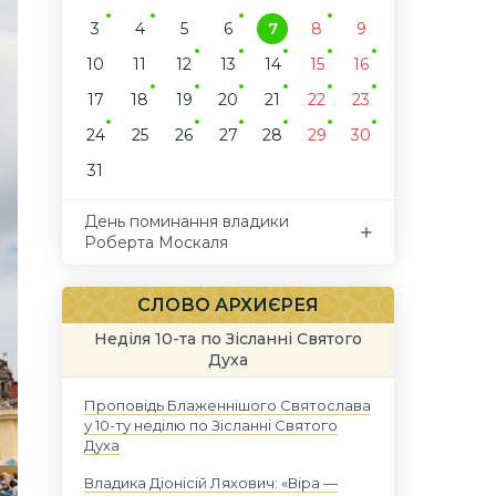
3
4
5
6
7
8
9
10
11
12
13
14
15
16
17
18
19
20
21
22
23
24
25
26
27
28
29
30
31
День поминання владики
Роберта Москаля
СЛОВО АРХИЄРЕЯ
Неділя 10-та по Зісланні Святого
Духа
Проповідь Блаженнішого Святослава
у 10-ту неділю по Зісланні Святого
Духа
Владика Діонісій Ляхович: «Віра —