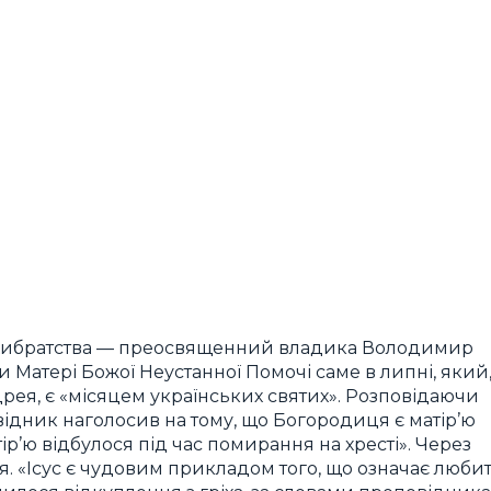
рхибратства — преосвященний владика Володимир
 Матері Божої Неустанної Помочі саме в липні, який
ея, є «місяцем українських святих». Розповідаючи
овідник наголосив на тому, що Богородиця є матір’ю
р’ю відбулося під час помирання на хресті». Через
. «Ісус є чудовим прикладом того, що означає люби