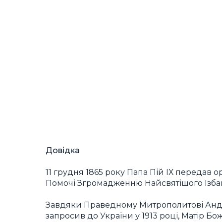
Довідка
11 грудня 1865 року Папа Пій ІХ передав 
Помочі Згромадженню Найсвятішого Ізбав
Завдяки Праведному Митрополитові Андре
запросив до України у 1913 році, Матір Б