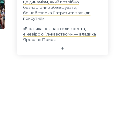
це динамізм, який потрібно
безнастанно збільшувати,
бо небезпека її втратити завжди
присутня»
«Віра, яка не знає сили хреста,
є невірою і лукавством», — владика
Ярослав Приріз