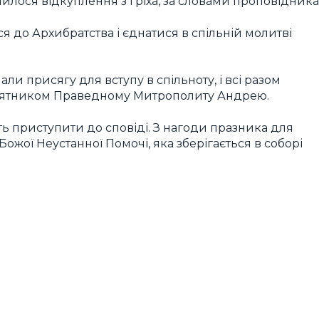
илося відкуплення з гріха, за словами проповідника
я до Архибратства і єднатися в спільній молитві
али присягу для вступу в спільноту, і всі разом
’ятником Праведному Митрополиту Андрею.
ть приступити до сповіді. З нагоди празника для
ожої Неустанної Помочі, яка зберігається в соборі