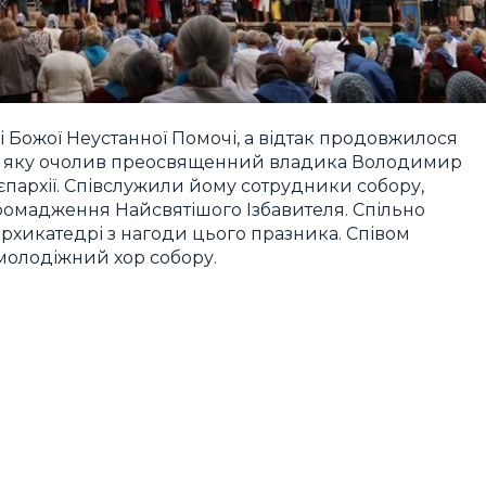
 Божої Неустанної Помочі, а відтак продовжилося
, яку очолив преосвященний владика Володимир
єпархії. Співслужили йому сотрудники собору,
ромадження Найсвятішого Ізбавителя. Спільно
архикатедрі з нагоди цього празника. Співом
молодіжний хор собору.