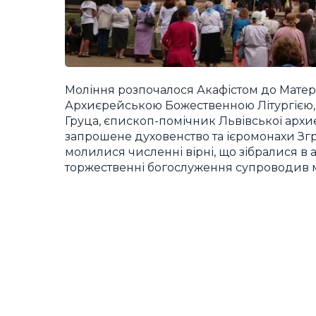
Моління розпочалося Акафістом до Матері
Архиєрейською Божественною Літургією
Груца, єпископ-помічник Львівської архи
запрошене духовенство та ієромонахи Зг
молилися численні вірні, що зібралися в 
торжественні богослуження супроводив 