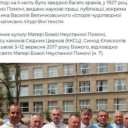
тоді на її честь було зведено багато храмів, у 1927 роц
ї Помочі, видано наукові праці, публікації, зокрема
ка Василія Величковського «Історія чудотворної
написано літургійні тексти.
их культу Матері Божої Неустанної Помочі,
ксу канонів Східних Церков (ККСЦ), Синод Єпископів
ьвові 3–12 вересня 2017 року Божого, відповідно
вято Матері Божої Неустанної Помочі (н. 7).