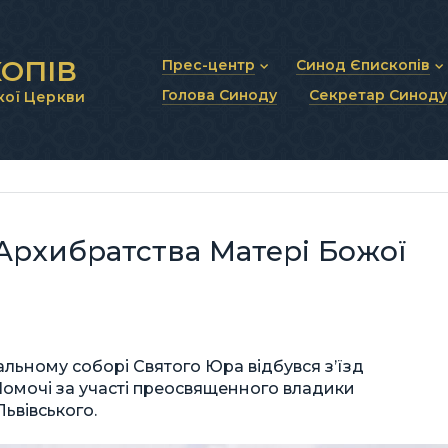
ОПІВ
Прес-центр
Синод Єпископів
Голова Синоду
Секретар Синоду
кої Церкви
Новини та анонси
Статут Синоду Єписко
Інтерв’ю та коментарі
Регламент Синоду Єп
Проповіді та промови
Положення про Голов
Молитовне прикликанн
Синодальні органи
Секретаріат Синоду
Контактна інформація
д Архибратства Матері Божої
ральному соборі Святого Юра відбувся з’їзд
омочі за участі преосвященного владики
ьвівського.