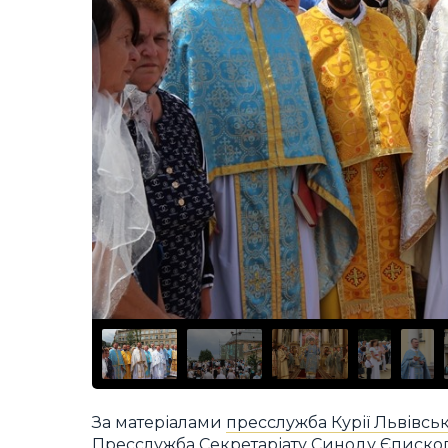
За матеріалами
пресслужба Курії Львівськ
Пресслужба Секретаріату Синоду Єписко