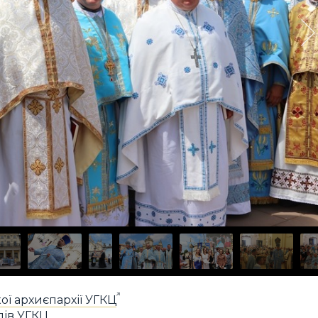
ої архиєпархії УГКЦ
пів УГКЦ