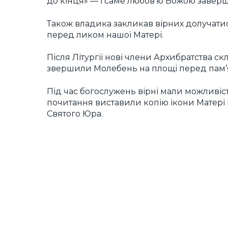
до кінця» — і саме любов’ю Божою заверш
Також владика закликав вірних долучатис
перед ликом нашої Матері.
Після Літургії нові члени Архибратства скл
звершили Молебень на площі перед пам
Під час богослужень вірні мали можливіс
почитання виставили копію ікони Матері Б
Святого Юра.