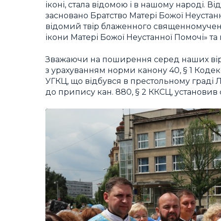
іконі, стала відомою і в нашому народі. Від
засновано Братство Матері Божої Неустанно
відомий твір блаженного священномучени
ікони Матері Божої Неустанної Помочі» та 
Зважаючи на поширення серед наших вірн
з урахуванням норми канону 40, § 1 Коде
УГКЦ, що відбувся в престольному граді Л
до припису кан. 880, § 2 ККСЦ, установив с