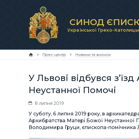
СИНОД ЄПИСК
Української Греко-Католиць
Прес-центр
Новини та анонси
У Львові відбувся з’їз
Неустанної Помочі
8 липня 2019
У суботу, 6 липня 2019 року, в архикатед
Архибратства Матері Божої Неустанної П
Володимира Груци, єпископа-помічника Л