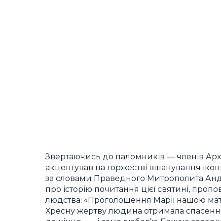
Звертаючись до паломників — членів А
акцентував на торжестві вшанування ікони
за словами Праведного Митрополита Андр
про історію почитання цієї святині, проп
людства: «Проголошення Марії нашою маті
Хресну жертву людина отримала спасення