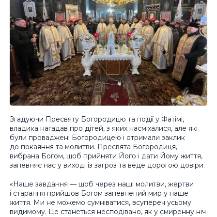
Згадуючи Пресвяту Богородицю та події у Фатімі,
владика нагадав про дітей, з яких насміхалися, але які
були проваджені Богородицею і отримали заклик
до покаяння та молитви. Пресвята Богородиця,
вибрана Богом, щоб прийняти Його і дати Йому життя,
запевняє нас у виході із загроз та веде дорогою довіри.
«Наше завдання — щоб через наші молитви, жертви
і старання прийшов Богом запевнений мир у наше
життя. Ми не можемо сумніватися, всупереч усьому
видимому. Це станеться несподівано, як у смиренну ніч