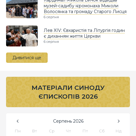
музей-садибу ієромонаха Миколи
Волосянка та громаду Старого Лисця
6 серпня
Лев XIV: Євхаристія та Літургія годин
є диханням життя Церкви
6 серпня
Дивитися ще
МАТЕРІАЛИ СИНОДУ
ЄПИСКОПІВ 2026
Серпень
2026
Пн
Вт
Ср
Чт
Пт
Сб
Нд