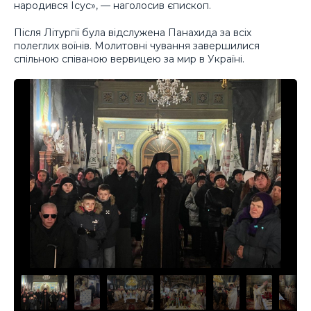
народився Ісус», — наголосив єпископ.
Після Літургії була відслужена Панахида за всіх
полеглих воїнів. Молитовні чування завершилися
спільною співаною вервицею за мир в Україні.