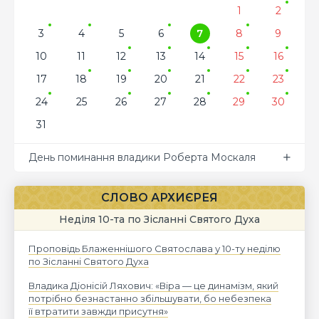
1
2
3
4
5
6
7
8
9
10
11
12
13
14
15
16
17
18
19
20
21
22
23
24
25
26
27
28
29
30
31
День поминання владики Роберта Москаля
СЛОВО АРХИЄРЕЯ
Неділя 10-та по Зісланні Святого Духа
Проповідь Блаженнішого Святослава у 10-ту неділю
по Зісланні Святого Духа
Владика Діонісій Ляхович: «Віра — це динамізм, який
потрібно безнастанно збільшувати, бо небезпека
її втратити завжди присутня»