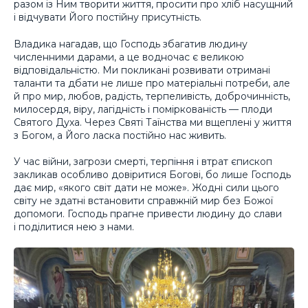
разом із Ним творити життя, просити про хліб насущний
і відчувати Його постійну присутність.
Владика нагадав, що Господь збагатив людину
численними дарами, а це водночас є великою
відповідальністю. Ми покликані розвивати отримані
таланти та дбати не лише про матеріальні потреби, але
й про мир, любов, радість, терпеливість, доброчинність,
милосердя, віру, лагідність і поміркованість — плоди
Святого Духа. Через Святі Таїнства ми вщеплені у життя
з Богом, а Його ласка постійно нас живить.
У час війни, загрози смерті, терпіння і втрат єпископ
закликав особливо довіритися Богові, бо лише Господь
дає мир, «якого світ дати не може». Жодні сили цього
світу не здатні встановити справжній мир без Божої
допомоги. Господь прагне привести людину до слави
і поділитися нею з нами.