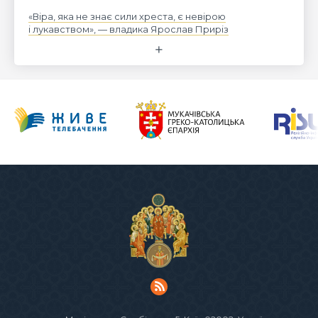
«Віра, яка не знає сили хреста, є невірою
і лукавством», — владика Ярослав Приріз