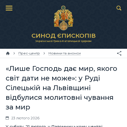
СИНОД ЄПИСКОПІВ
Української Греко-Католицької Церкви
Прес-центр
Новини та анонси
«Лише Господь дає мир, якого
світ дати не може»: у Руді
Сілецькій на Львівщині
відбулися молитовні чування
за мир
23 лютого 2026
У суботу, 21 лютого, у Паломницькому центрі