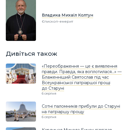
Владика Михаїл Колтун
Єпископ-емерит
Дивіться також
«Переображення — це є виявлення
правди. Правда, яка воплотилася…» —
Блаженніший Святослав під час
Всеукраїнської патріаршої прощі
до Старуні
6 серпня
Сотні паломників прибули до Старуні
на патріаршу прощу
6 серпня
Кардинал Микола Бичок відвідав