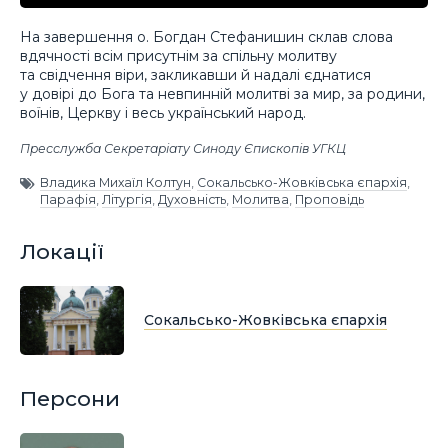
На завершення о. Богдан Стефанишин склав слова
вдячності всім присутнім за спільну молитву
та свідчення віри, закликавши й надалі єднатися
у довірі до Бога та невпинній молитві за мир, за родини,
воїнів, Церкву і весь український народ.
Пресслужба Секретаріату Синоду Єпископів УГКЦ
Владика Михаїл Колтун
,
Сокальсько-Жовківська єпархія
,
Парафія
,
Літургія
,
Духовність
,
Молитва
,
Проповідь
Локації
Сокальсько-Жовківська єпархія
Персони