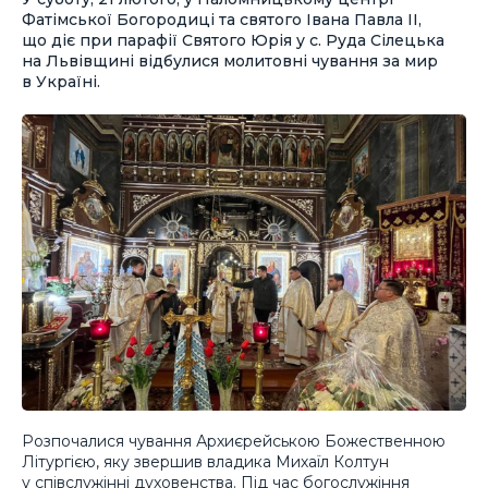
Фатімської Богородиці та святого Івана Павла ІІ,
що діє при парафії Святого Юрія у с. Руда Сілецька
на Львівщині відбулися молитовні чування за мир
в Україні.
Розпочалися чування Архиєрейською Божественною
Літургією, яку звершив владика Михаїл Колтун
у співслужінні духовенства. Під час богослужіння