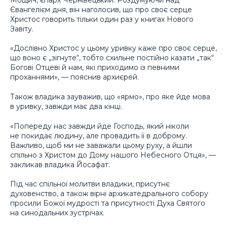
Євангелієм дня, він наголосив, що про своє серце
Христос говорить тільки один раз у книгах Нового
Завіту.
«Дослівно Христос у цьому уривку каже про своє серце,
що воно є „зігнуте“, тобто схильне постійно казати „так“
Богові Отцеві й нам, які приходимо із певними
проханнями», — пояснив архиєрей.
Також владика зауважив, що «ярмо», про яке йде мова
в уривку, завжди має два кінці.
«Попереду нас завжди йде Господь, який ніколи
не покидає людину, але провадить її в доброму.
Важливо, щоб ми не заважали цьому руху, а йшли
спільно з Христом до Дому нашого Небесного Отця», —
закликав владика Йосафат.
Під час спільної молитви владики, присутнє
духовенство, а також вірні архикатедрального собору
просили Божої мудрості та присутності Духа Святого
на синодальних зустрічах.