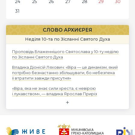
24
25
26
27
28
29
30
31
СЛОВО АРХИЄРЕЯ
Неділя 10-та по Зісланні Святого Духа
Проповідь Блаженнішого Святослава у 10-ту неділю
по Зісланні Святого Духа
Владика Діонісій Ляхович: «Віра — це динамізм, який
потрібно безнастанно збільшувати, бо небезпека
її втратити завжди присутня»
«Віра, яка не знає сили хреста, є невірою
і лукавством», — владика Ярослав Приріз