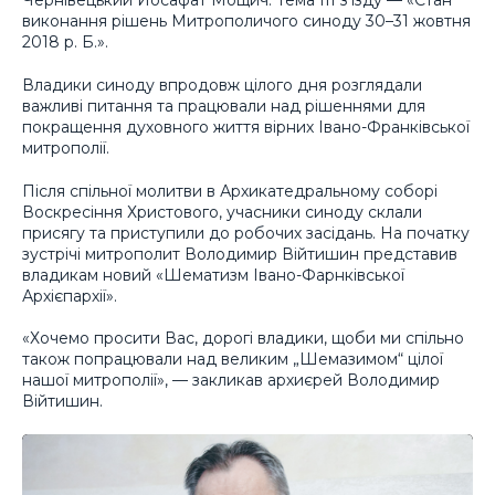
Чернівецький Йосафат Мощич. Тема ІІІ з’їзду — «Стан
виконання рішень Митрополичого синоду 30–31 жовтня
2018 р. Б.».
Владики синоду впродовж цілого дня розглядали
важливі питання та працювали над рішеннями для
покращення духовного життя вірних Івано-Франківської
митрополії.
Після спільної молитви в Архикатедральному соборі
Воскресіння Христового, учасники синоду склали
присягу та приступили до робочих засідань. На початку
зустрічі митрополит Володимир Війтишин представив
владикам новий «Шематизм Івано-Фарнківської
Архієпархії».
«Хочемо просити Вас, дорогі владики, щоби ми спільно
також попрацювали над великим „Шемазимом“ цілої
нашої митрополії», — закликав архиєрей Володимир
Війтишин.