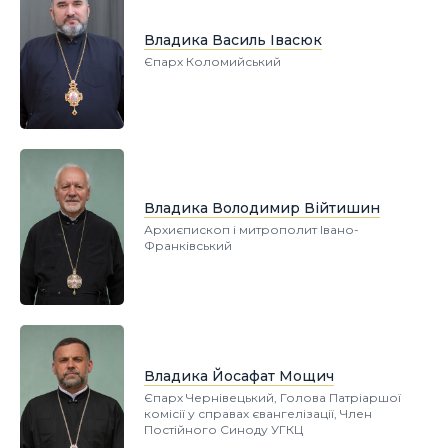
Владика Василь Івасюк
Єпарх Коломийський
Владика Володимир Війтишин
Архиєпископ і митрополит Івано-
Франківський
Владика Йосафат Мощич
Єпарх Чернівецький, Голова Патріаршої
комісії у справах євангелізації, Член
Постійного Синоду УГКЦ