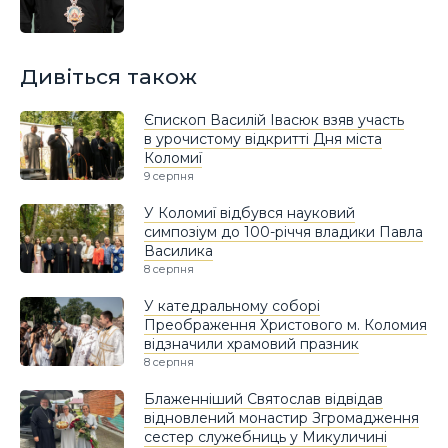
Дивіться також
Єпископ Василій Івасюк взяв участь
в урочистому відкритті Дня міста
Коломиї
9 серпня
У Коломиї відбувся науковий
симпозіум до 100-річчя владики Павла
Василика
8 серпня
У катедральному соборі
Преображення Христового м. Коломия
відзначили храмовий празник
8 серпня
Блаженніший Святослав відвідав
відновлений монастир Згромадження
сестер служебниць у Микуличині