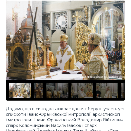
Додамо, що в синодальних засіданнях беруть участь усі
єпископи Івано-Франківської митрополії: архиєпископ
і митрополит Івано-Франківський Володимир Війтишин,
єпарх Коломийський Василь Івасюк і єпарх