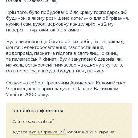
голова Михайло Капак).
Крім того, було побудовано біля храму господарський
будинок, в якому розміщено котельню для обігрівання,
кухню і сан. вузол, церковну канцелярію, на 2-му
поверсі — гуртожиток з 3-х кімнат.
Було виконано ще багато різних робіт, як наприклад,
монтаж електроосвітлення, газопостачання,
водопровід, паркетна підлога в святилищі, ризниці
та паламарській кімнаті, були закуплені 6 дзвонів, які,
на жаль, встановлені тимчасово на одному з куполів,
бо в перспективі буде будуватися дзвіниця.
Освячено собор Правлячим Архиєреєм Коломийсько-
Чернівецької єпархії владикою Павлом Василиком
7 квітня 2000 року.
Контактна інформація
Сайт:
diocese.ko.if.ua/
Адреса:
вул. І. Франка, 29
, Коломия 78203, Україна