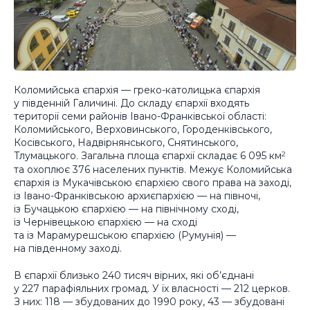
Коломийська єпархія — греко-католицька єпархія
у південній Галичині. До складу єпархії входять
території семи районів Івано-Франківської області:
Коломийського, Верховинського, Городенківського,
Косівського, Надвірнянського, Снятинського,
Тлумацького. Загальна площа єпархії складає 6 095 км
2
та охоплює 376 населених пунктів. Межує Коломийська
єпархія із Мукачівською єпархією свого права на заході,
із Івано-Франківською архиєпархією — на півночі,
із Бучацькою єпархією — на північному сході,
із Чернівецькою єпархією — на сході
та із Марамурешською єпархією (Румунія) —
на південному заході.
В єпархії близько 240 тисяч вірних, які об’єднані
у 227 парафіяльних громад. У їх власності — 212 церков.
З них: 118 — збудованих до 1990 року, 43 — збудовані