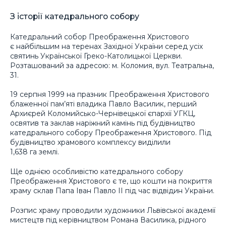
З історії катедрального собору
Катедральний собор Преображення Христового
є найбільшим на теренах Західної України серед усіх
святинь Української Греко-Католицької Церкви.
Розташований за адресою: м. Коломия, вул. Театральна,
31.
19 серпня 1999 на празник Преображення Христового
блаженної пам’яті владика Павло Василик, перший
Архиєрей Коломийсько-Чернівецької єпархії УГКЦ,
освятив та заклав наріжний камінь під будівництво
катедрального собору Преображення Христового. Під
будівництво храмового комплексу виділили
1,638 га землі.
Ще однією особливістю катедрального собору
Преображення Христового є те, що кошти на покриття
храму склав Папа Іван Павло II під час відвідин України.
Розпис храму проводили художники Львівської академії
мистецтв під керівництвом Романа Василика, рідного