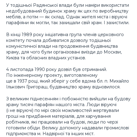
У тодішньої Радянської влади були наміри використати
недобудований будинок храму як цех по виробництву
меблів, а потім — як склад. Однак жителі міста і віруючі
парафіяни як могли, так захищали свій храм. І захистили.
В кінці 1989 року ініціативна група членів церковного
комітету почала добиватися дозволу тодішньої
комуністичної влади на продовження будівництва
храму, для чого були організовані виїзди до Москви,
Києва та обласних владних установ.
4 листопада 1990 року дозвіл був отриманий.
По інженерному проекту, виготовленому
ще в 1937 році, який зберіг у себе вдома бл. п. Михайло
Ількович Григораш, будівництво храму відновилося.
З великим піднесенням і побожністю вийшли на будову
храму тисячі парафіян нашого міста. Люди віруючі
(і не віруючі) по мірі своїх можливостей жертвували
гроші на придбання матеріалів, для харчування
робітників, які працювали на будові, люди по черзі
готовили обіди. Велику допомогу надавали промислові
підприємства м. Надвірної та інших міст.