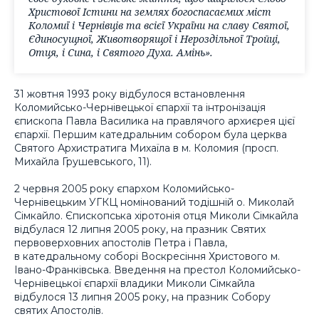
Христової Істини на землях богоспасаємих міст
Коломиї і Чернівців та всієї України на славу Святої,
Єдиносущної, Животворящої і Нероздільної Тройці,
Отця, і Сина, і Святого Духа. Амінь».
31 жовтня 1993 року відбулося встановлення
Коломийсько-Чернівецької єпархії та інтронізація
єпископа Павла Василика на правлячого архиєрея цієї
єпархії. Першим катедральним собором була церква
Святого Архистратига Михаїла в м. Коломия (просп.
Михайла Грушевського, 11).
2 червня 2005 року єпархом Коломийсько-
Чернівецьким УГКЦ номінований тодішній о. Миколай
Сімкайло. Єпископська хіротонія отця Миколи Сімкайла
відбулася 12 липня 2005 року, на празник Святих
первоверховних апостолів Петра і Павла,
в катедральному соборі Воскресіння Христового м.
Івано-Франківська. Введення на престол Коломийсько-
Чернівецької єпархії владики Миколи Сімкайла
відбулося 13 липня 2005 року, на празник Собору
святих Апостолів.