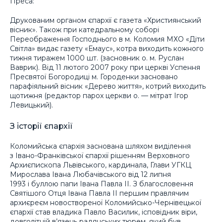
Преса:
Друкованим органом єпархії є газета «Християнський
вісник». Також при катедральному соборі
Переображення Господнього в м. Коломия МХО «Діти
Світла» видає газету «Емаус», котра виходить кожного
тижня тиражем 1000 шт. (засновник о. м. Руслан
Ваврик). Від 11 лютого 2007 року при церкві Успення
Пресвятої Богородиці м. Городенки засновано
парафіяльний вісник «Дерево життя», котрий виходить
щотижня (редактор парох церкви о. — мітрат Ігор
Левицький).
З історії єпархії
Коломийська єпархія заснована шляхом виділення
з Івано-Франківської єпархії рішенням Верховного
Архиєпископа Львівського, кардинала, Глави УГКЦ
Мирослава Івана Любачівського від 12 липня
1993 і буллою папи Івана Павла II. З благословення
Святішого Отця Івана Павла ІІ першим правлячим
архиєреєм новоствореної Коломийсько-Чернівецької
єпархії став владика Павло Василик, ісповідник віри,
довголітній в’язень радянських тюрем, який був