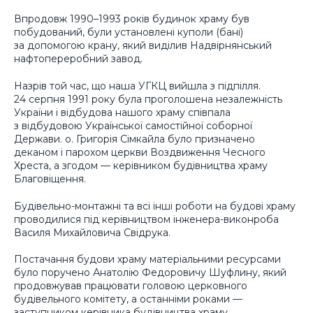
Впродовж 1990–1993 років будинок храму був
побудований, були установлені куполи (бані)
за допомогою крану, який виділив Надвірнянський
нафтопереробний завод.
Назрів той час, що наша УГКЦ вийшла з підпілля.
24 серпня 1991 року була проголошена незалежність
України і відбудова нашого храму співпала
з відбудовою Української самостійної соборної
Держави. о. Григорія Сімкайла було призначено
деканом і парохом церкви Воздвиження Чесного
Хреста, а згодом — керівником будівництва храму
Благовіщення.
Будівельно-монтажні та всі інші роботи на будові храму
проводилися під керівництвом інженера-виконроба
Василя Михайловича Свідрука.
Постачання будови храму матеріальними ресурсами
було поручено Анатолію Федоровичу Шуфлину, який
продовжував працювати головою церковного
будівельного комітету, а останніми роками —
заступником керівника будівництва храму.