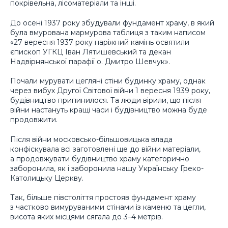
покрівельна, лісоматеріали та інші.
До осені 1937 року збудували фундамент храму, в який
була вмурована мармурова таблиця з таким написом
«27 вересня 1937 року наріжний камінь освятили
єпископ УГКЦ Іван Лятишевський та декан
Надвірнянської парафії о. Дмитро Шевчук».
Почали мурувати цегляні стіни будинку храму, однак
через вибух Другої Світової війни 1 вересня 1939 року,
будівництво припинилося. Та люди вірили, що після
війни настануть кращі часи і будівництво можна буде
продовжити.
Після війни московсько-більшовицька влада
конфіскувала всі заготовлені ще до війни матеріали,
а продовжувати будівництво храму категорично
заборонила, як і заборонила нашу Українську Греко-
Католицьку Церкву.
Так, більше півстоліття простояв фундамент храму
з частково вимуруваними стінами із каменю та цегли,
висота яких місцями сягала до 3–4 метрів.