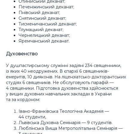
Отинійський деканат;
Печеніжинський деканат;
Пнівський деканат;
Снятинський деканат;
Тисменичанський деканат;
Тлумацький деканат;
Чернелицький деканат;
Яремчанський деканат.
Духовенство
У душпастирському служінні задіяні 234 священники,
із яких 40 неодружених. В єпархії 6 священиків-
емеритів, 10 дияконів. На ліцензіатсько-докторантських
студіях 6 священиків. Не обслуговують парафій —
4 священики. Підготовка духовенства здійснюється
у вищих духовних навчальних закладах в України
та за кордоном:
Івано-Франківська Теологічна Академія —
44 студенти,
Львівська Духовна Семінарія — 9 студентів.
Люблінська Вища Метрополітальна Семінарія —
3 студенти,