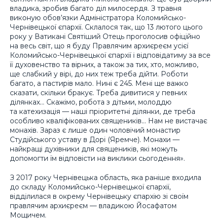
владика, зробив багато діл милосердя. З травня
виконую обов’язки Адміністратора Коломийсько-
Чернівецької єпархії. Склалося так, що 13 лютого цього
року у Ватикані Святіший Отець проголосив офіційно
на весь світ, що я буду Правлячим архиєреєм усієї
Коломийсько-Чернівецької єпархії і відповідатиму за все
її духовенство та вірних, а також за тих, хто, можливо,
ще слабкий у вірі, до них теж треба дійти. Роботи
багато, а пастирів мало. Нині є 245. Мені ще важко
сказати, скільки бракує. Треба дивитися у певних
ділянках… Скажімо, робота з дітьми, молоддю
та катехизація — наші пріоритетні ділянки, де треба
особливо кваліфікованих священиків… Нам не вистачає
монахів. Зараз є лише один чоловічий монастир
Студійського уставу в Дорі (Яремче). Монахи —
найкращі духівники для священиків, які можуть
допомогти їм відповісти на виклики сьогодення».
З 2017 року Чернівецька область, яка раніше входила
до складу Коломийсько-Чернівецької єпархії,
відділилася в окрему Чернівецьку єпархію зі своїм
правлячим архиєреєм — владикою Йосафатом
Мощичем.