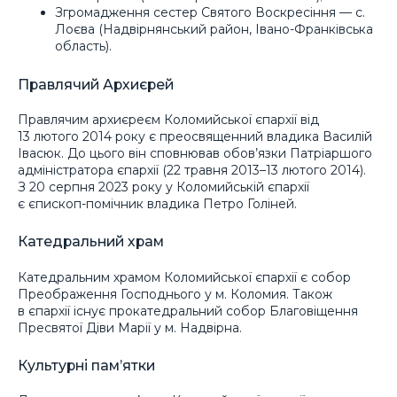
Згромадження сестер Святого Воскресіння — с.
Лоєва (Надвірнянський район, Івано-Франківська
область).
Правлячий Архиєрей
Правлячим архиєреєм Коломийської єпархії від
13 лютого 2014 року є преосвященний владика Василій
Івасюк. До цього він сповнював обов’язки Патріаршого
адміністратора єпархії (22 травня 2013–13 лютого 2014).
З 20 серпня 2023 року у Коломийській єпархії
є єпископ-помічник владика Петро Голіней.
Катедральний храм
Катедральним храмом Коломийської єпархії є собор
Преображення Господнього у м. Коломия. Також
в єпархії існує прокатедральний собор Благовіщення
Пресвятої Діви Марії у м. Надвірна.
Культурні пам’ятки