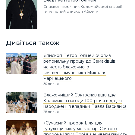
Владика Петро Голіней
Єпископ-помічник Коломийської єпархії,
титулярний єпископ Абриту
Дивіться також
Єпископ Петро Голіней очолив
регіональну прощу до Семаківців
на честь блаженного
священномученика Миколая
Чарнецького
30 липня
Блаженніший Святослав відвідає
Коломию з нагоди 100-річчя від дня
народження владики Павла Василика
28 липня
«Сучасний пророк Ілля для
Гуцульщини»: у монастирі Святого
пророка Іллі у Дорі вшанували пам’ять