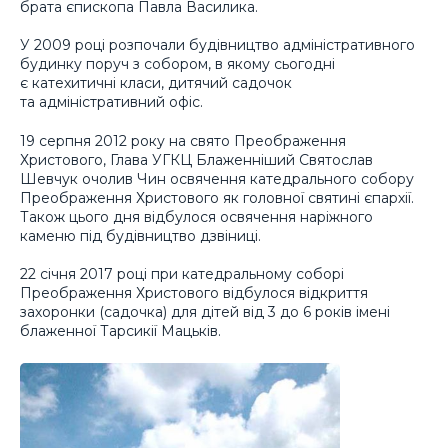
брата єпископа Павла Василика.
У 2009 році розпочали будівництво адміністративного
будинку поруч з собором, в якому сьогодні
є катехитичні класи, дитячий садочок
та адміністративний офіс.
19 серпня 2012 року на свято Преображення
Христового, Глава УГКЦ Блаженніший Святослав
Шевчук очолив Чин освячення катедрального собору
Преображення Христового як головної святині єпархії.
Також цього дня відбулося освячення наріжного
каменю під будівництво дзвіниці.
22 січня 2017 році при катедральному соборі
Преображення Христового відбулося відкриття
захоронки (садочка) для дітей від 3 до 6 років імені
блаженної Тарсикії Мацьків.