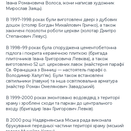
Івана Романовича Волоса, ікони написав художник
Мирослав Заяць).
В 1997–1998 роках були виготовлені двері з дубових
дошок (столяр Богдан Михайлович Гричко), а також
закінчені позолотні роботи церкви (золотар Дмитро
Степанович Левус).
В 1998–99 роках була споруджена цементобетонна
підлога і покрита керамічною плиткою (бригада
плиточників Івана Григоровича Левківа), а також
виготовлено 52 шт. церковних лавок (майстерня парафії
Св. Францішка з Вінниці — настоятель парафії о.
Володимир Халуп’як). Були також встановлені
світильники (павуки) та інша освітлювальна арматура
(майстер Роман Омелянович Завадський).
В 1999–2000 роках змонтовано водовідвід з території
храму і зроблені сходи та паркан до центрального
входу (бригадир Іван Григорович Левків).
В 2000 році Надвірнянська Міська рада виконала
брукування передньої частини території храму (міський