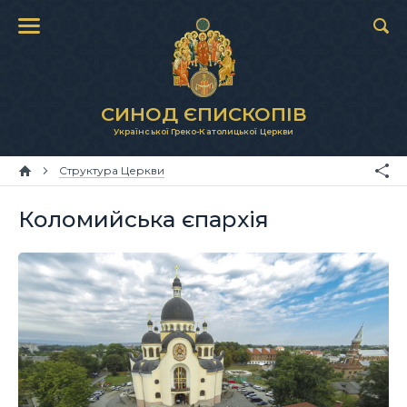
СИНОД ЄПИСКОПІВ
Української Греко-Католицької Церкви
Структура Церкви
Коломийська єпархія