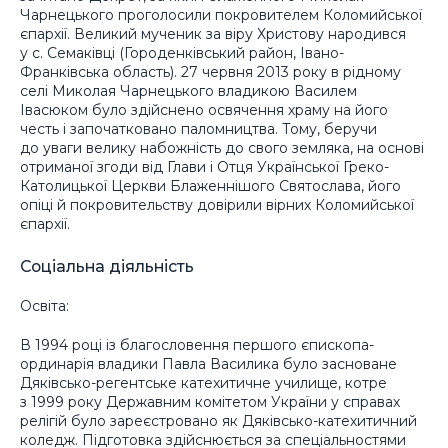
Чарнецького проголосили покровителем Коломийської
єпархії. Великий мученик за віру Христову народився
у с. Семаківці (Городенківський район, Івано-
Франківська область). 27 червня 2013 року в рідному
селі Миколая Чарнецького владикою Василем
Івасюком було здійснено освячення храму на його
честь і започатковано паломництва. Тому, беручи
до уваги велику набожність до свого земляка, на основі
отриманої згоди від Глави і Отця Української Греко-
Католицької Церкви Блаженнішого Святослава, його
опіці й покровительству довірили вірних Коломийської
єпархії.
Соціальна діяльність
Освіта:
В 1994 році із благословення першого єпископа-
ординарія владики Павла Василика було засноване
Дяківсько-регентське катехитичне училище, котре
з 1999 року Державним комітетом України у справах
релігій було зареєстровано як Дяківсько-катехитичний
коледж. Підготовка здійснюється за спеціальностями