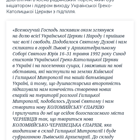
ініціатором і лідером виходу Української Греко-
Католицької Церкви з підпілля.
«Всемогучий Господь ласкавим оком зглянувся
на долю всієї Української Церкви і Народу і прийшов
час волі і свободи. Подобалося Святому Духові і нам
скликати в городі Львові у Архикатедральному
Соборі Святого Юрія 16–31 травня 1992 року Синод
єпископів Української Греко-Католицької Церкви
в Україні і на поселеннях сущих, і зваживши на нові
обставини, які наступили на землях Київської
і Галицької Митрополії та нашій батьківщині
Україні, й тому, що душпастирська второпність
підказувала нам конечність створення нових
єпархій на території розлогої Галицької
Митрополії, подобалось Духові Святому і нам
створити нову КОЛОМИЙСЬКУ ЄПАРХІЮ
і прилучити до неї ще осідок богоспасаємого міста
ЧЕРНІВЦІВ так, що твориться нова
КОЛОМИЙСЬКО-ЧЕРНІВЕЦЬКА ЄПАРХІЯ, яка
входитиме в склад Галицької Митрополії і буде
суфраганною Львівській Архиєпархії. До складу