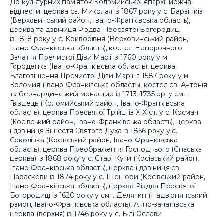
До культурних пам’яток Коломийської єпархії можна
віднести: церква св. Миколая із 1867 року у с. Барвінків
(Верховинський район, Івано-Франківська область),
церква та дзвіниця Різдва Пресвятої Богородиці
із 1818 року у с. Криворівня (Верховинський район,
Івано-Франківська область), костел Непорочного
Зачаття Пречистої Діви Марії із 1760 року у м.
Городенка (Івано-Франківська область), церква
Благовіщення Пречистої Діви Марії із 1587 року у м.
Коломия (Івано-Франківська область), костел св. Антонія
та бернардинський монастир із 1713–1735 рр. у смт.
Гвіздець (Коломийський район, Івано-Франківська
область), церква Пресвятої Трійці із XIX ст. у с. Космач
(Косівський район, Івано-Франківська область), церква
і дзвіниця Зішестя Святого Духа із 1866 року у с.
Соколівка (Косівський район, Івано-Франківська
область), церква Преображення Господнього (Спаська
церква) із 1868 року у с. Старі Кути (Косівський район,
Івано-Франківська область), церква і дзвіниця св.
Параскеви із 1874 року у с. Шешори (Косівський район,
Івано-Франківська область), церква Різдва Пресвятої
Богородиці із 1620 року у смт. Делятин (Надвірнянський
район, Івано-Франківська область), Анно-зачатіївська
церква (верхня) із 1746 року у с. Білі Ослави