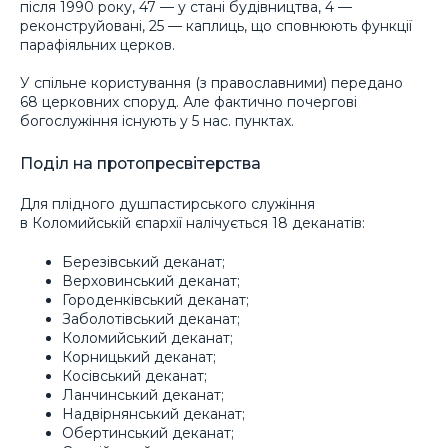
після 1990 року, 47 — у стані будівництва, 4 —
реконструйовані, 25 — каплиць, що сповнюють функції
парафіяльних церков.
У спільне користування (з православними) передано
68 церковних споруд. Але фактично почергові
богослужіння існують у 5 нас. пунктах.
Поділ на протопресвітерства
Для плідного душпастирського служіння
в Коломийській єпархії налічується 18 деканатів:
Березівський деканат;
Верховинський деканат;
Городенківський деканат;
Заболотівський деканат;
Коломийський деканат;
Корницький деканат;
Косівський деканат;
Ланчинський деканат;
Надвірнянський деканат;
Обертинський деканат;