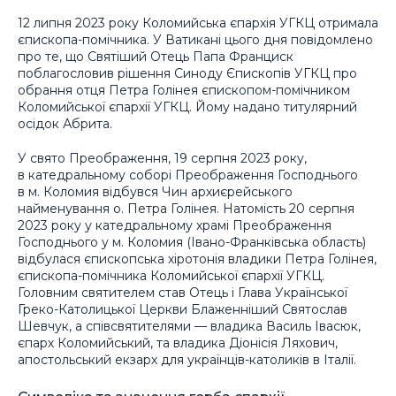
12 липня 2023 року Коломийська єпархія УГКЦ отримала
єпископа-помічника. У Ватикані цього дня повідомлено
про те, що Святіший Отець Папа Франциск
поблагословив рішення Синоду Єпископів УГКЦ про
обрання отця Петра Голінея єпископом-помічником
Коломийської єпархії УГКЦ. Йому надано титулярний
осідок Абрита.
У свято Преображення, 19 серпня 2023 року,
в катедральному соборі Преображення Господнього
в м. Коломия відбувся Чин архиєрейського
найменування о. Петра Голінея. Натомість 20 серпня
2023 року у катедральному храмі Преображення
Господнього у м. Коломия (Івано-Франківська область)
відбулася єпископська хіротонія владики Петра Голінея,
єпископа-помічника Коломийської єпархії УГКЦ.
Головним святителем став Отець і Глава Української
Греко-Католицької Церкви Блаженніший Святослав
Шевчук, а співсвятителями — владика Василь Івасюк,
єпарх Коломийський, та владика Діонісія Ляхович,
апостольський екзарх для українців-католиків в Італії.