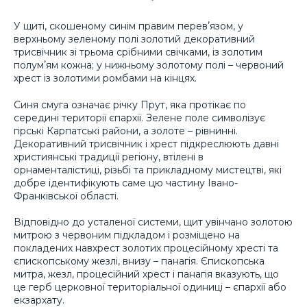
У щиті, скошеному синім правим перевʼязом, у
верхньому зеленому полі золотий декоративний
трисвічник зі трьома срібними свічками, із золотим
полумʼям кожна; у нижньому золотому полі – червоний
хрест із золотими ромбами на кінцях.
Синя смуга означає річку Прут, яка протікає по
середині території єпархії. Зелене поле символізує
гірські Карпатські райони, а золоте – рівнинні.
Декоративний трисвічник і хрест підкреслюють давні
християнські традиції регіону, втілені в
орнаменталістиці, різьбі та прикладному мистецтві, які
добре ідентифікують саме цю частину Івано-
Франківської області.
Відповідно до усталеної системи, щит увінчано золотою
митрою з червоним підкладом і розміщено на
покладених навхрест золотих процесійному хресті та
єпископському жезлі, внизу – панагія. Єпископська
митра, жезл, процесійний хрест і панагія вказують, що
це герб церковної територіальної одиниці – єпархії або
екзархату.