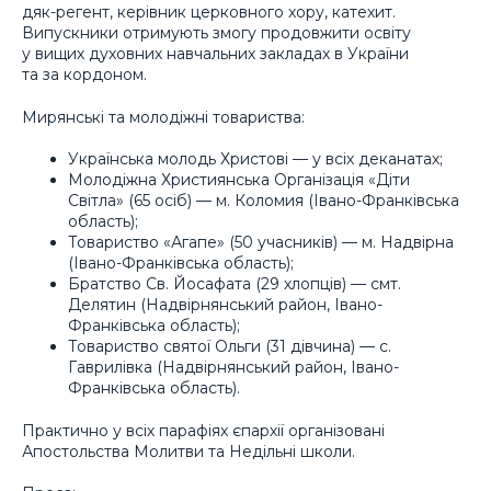
дяк-регент, керівник церковного хору, катехит.
Випускники отримують змогу продовжити освіту
у вищих духовних навчальних закладах в України
та за кордоном.
Мирянські та молодіжні товариства:
Українська молодь Христові — у всіх деканатах;
Молодіжна Християнська Організація «Діти
Світла» (65 осіб) — м. Коломия (Івано-Франківська
область);
Товариство «Агапе» (50 учасників) — м. Надвірна
(Івано-Франківська область);
Братство Св. Йосафата (29 хлопців) — смт.
Делятин (Надвірнянський район, Івано-
Франківська область);
Товариство святої Ольги (31 дівчина) — с.
Гаврилівка (Надвірнянський район, Івано-
Франківська область).
Практично у всіх парафіях єпархії організовані
Апостольства Молитви та Недільні школи.