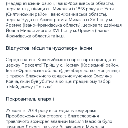
(Надвірнянський район, Івано-Франківська область),
церква та дзвіниця св. Миколая із 1853 року у с. Устя
(Снятинський район, Івано-Франківська область),
церква Чуда св. Архистратига Михаїла із XVII ст. у м.
Яремча (Івано-Франківська область), церква та дзвіниця
Йоана Милостивого із XVIII ст. у м. Яремча (Івано-
Франківська область) та інші.
Відпустові місця та чудотворні ікони
Серед святинь Коломийської єпархії варто пригадати
церкву Пресвятої Трійці у с. Космач (Косівський район,
Івано-Франківська область), де зберігається мощівниця
із прахом блаженного священномученика Омеляна
Ковча, який був убитий в концентраційному таборі
в Майданеку (Польща).
Покровитель єпархії
27 жовтня 2019 року в катедральному храмі
Преображення Христового із благословення
правлячого архиєрея владики Василя Івасюка було
зачитано Декрет, за яким блаженного Миколая