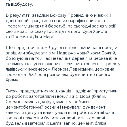
та відбудову.
В результаті, завдяки Божому Провидінню й важкій
довголітній праці тисяч наших парафіян, вистояв
і переміг у цій святій боротьбі, та сьогодні засіяв у всій
своїй красі на славу Господа нашого Ісуса Христа
та Пресвятої Діви Марії.
Ще перед початком Другої світової війни наші предки
вирішили збудувати в м. Надвірна новий храм Божий,
бо існуюча на той час невелика дерев’яна церква вже
не вміщувала усіх віруючих. Після виготовлення проекту
львівським інженером Леоном Левінським, церковна
громада в 1937 році розпочала будівництво нового
Храму.
Тисячі працездатних мешканців Надвірної приступили
до роботи: заготовляли і возили з с. Дора (біля м.
Яремче) камінь для фундаменту, робили
цементобетонний розчин і мурували фундамент,
завозили цеглу та виконували інші роботи. За зібрані
грошові пожертви були закуплені та заготовлені
будівельні матеріали: цегла, вапно, цемент, бляха