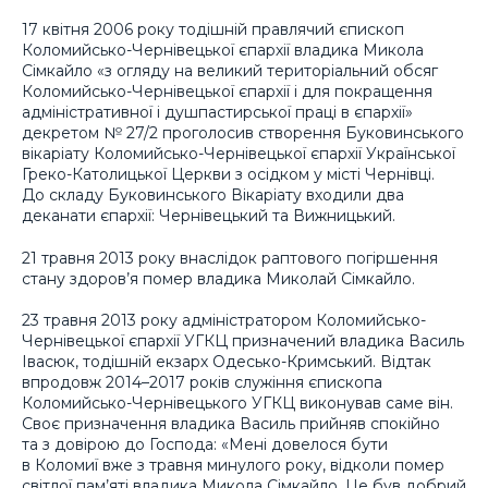
17 квітня 2006 року тодішній правлячий єпископ
Коломийсько-Чернівецької єпархії владика Микола
Сімкайло «з огляду на великий територіальний обсяг
Коломийсько-Чернівецької єпархії і для покращення
адміністративної і душпастирської праці в єпархії»
декретом № 27/2 проголосив створення Буковинського
вікаріату Коломийсько-Чернівецької єпархії Української
Греко-Католицької Церкви з осідком у місті Чернівці.
До складу Буковинського Вікаріату входили два
деканати єпархії: Чернівецький та Вижницький.
21 травня 2013 року внаслідок раптового погіршення
стану здоров’я помер владика Миколай Сімкайло.
23 травня 2013 року адміністратором Коломийсько-
Чернівецької єпархії УГКЦ призначений владика Василь
Івасюк, тодішній екзарх Одесько-Кримський. Відтак
впродовж 2014–2017 років служіння єпископа
Коломийсько-Чернівецького УГКЦ виконував саме він.
Своє призначення владика Василь прийняв спокійно
та з довірою до Господа: «Мені довелося бути
в Коломиї вже з травня минулого року, відколи помер
світлої пам’яті владика Микола Сімкайло. Це був добрий