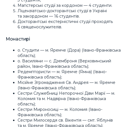
Магістерські студії за кордоном — 4 студенти.
Ліцензіатсько-докторантські студії в Україні
та закордоном — 16 студентів.
Докторантські екстерністичні студії проходять
6 священослужителів.
Монастирі
о. Студити — м. Яремче (Дора) (Івано-Франківська
область);
о. Василіяни — с. Дземброня (Верховинський
район, Івано-Франківська область);
Редемптористи — м. Яремче (Ямна) (Івано-
Франківська область);
Місійне Згромадження Св. Андрея — м. Яремче
(Івано-Франківська область);
Сестри Служебниці Непорочної Діви Марії — м.
Коломия та м. Надвірна (Івано-Франківська
область);
Сестри Мироносиці — м. Коломия (Івано-
Франківська область);
Сестри Милосердя св. Вікентія — смт. Яблунів
та м. Яремче (Івано-Франківська область);