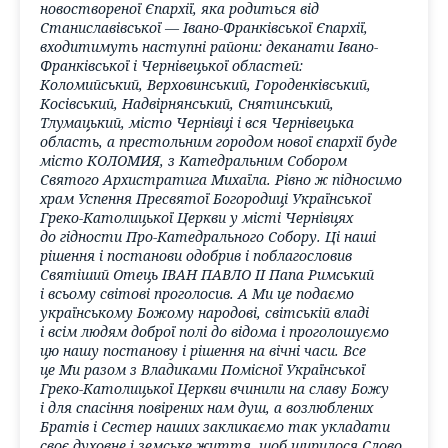
новоствореної Єпархії, яка родиться від
Станиславівської — Івано-Франківської Єпархії,
входитимуть наступні райони: деканати Івано-
Франківської і Чернівецької областей:
Коломийський, Верховинський, Городенківський,
Косівський, Надвірнянський, Снятинський,
Тлумацький, місто Чернівці і вся Чернівецька
область, а престольним городом нової єпархії буде
місто КОЛОМИЯ, з Катедральним Собором
Святого Архистратига Михаїла. Рівно ж підносимо
храм Успення Пресвятої Богородиці Української
Греко-Католицької Церкви у місті Чернівцях
до гідности Про-Катедрального Собору. Ці наші
рішення і постанови одобрив і поблагословив
Святіший Отець ІВАН ПАВЛО II Папа Римський
і всьому світові проголосив. А Ми це подаємо
українському Божому народові, світській владі
і всім людям доброї полі до відома і проголошуємо
цю нашу постанову і рішення на вічні часи. Все
це Ми разом з Владиками Помісної Української
Греко-Католицької Церкви вчинили на славу Божу
і для спасіння повірених нам душ, а возлюблених
Братів і Сестер наших закликаємо так укладати
своє духовне і земське життя, щоб ширилося Слово