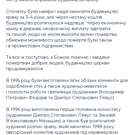
Спочатку були наміри і надія закінчити будівництво
храму за 3–4 роки, але через нестачу коштів
будівництво розтягнулося надовше. Через економічну
кризу в державі, несвоєчасну виплату зарплатні
та пенсій, люди не могли вносити великі пожертви;
обмежені можливості щодо пожертв були також
і в промислових підприємствах.
Та все ж поступово, з Божою поміччю і завдяки
пожертвам добрих людей, будівництво церкви
продовжувалося.
В 1995 році були виготовлені ліпні об’ємні елементи для
оздоблення стін, а також художньо-живописні
і позолотні роботи святилища (художники Володимир
Петрович Федорів та Дмитро Степанович Левус).
В 1996 році виготовлена перша половина іконостасу
(художники Дмитро Степанович Левус та Зиновій
В’ячеславович Меньших), а також був розпочатий
художній розпис храму, який закінчено 1998 року
(авторський колектив художників під керівництвом