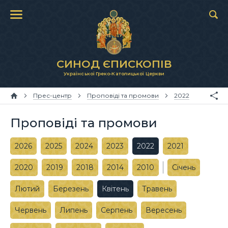
СИНОД ЄПИСКОПІВ
Української Греко-Католицької Церкви
Прес-центр
Проповіді та промови
2022
Проповіді та промови
2026
2025
2024
2023
2022
2021
2020
2019
2018
2014
2010
Січень
Лютий
Березень
Квітень
Травень
Червень
Липень
Серпень
Вересень