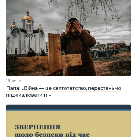
16 квітня
Папа: «Війна — це святотатство, перестаньмо
підживлювати її!»