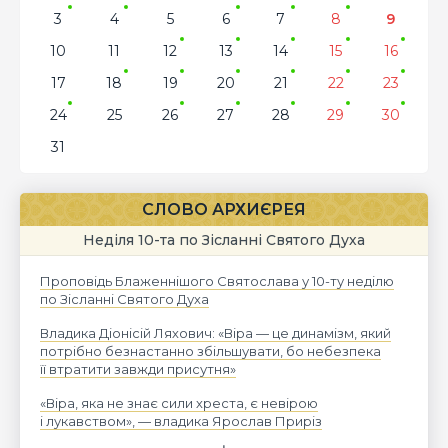
3
4
5
6
7
8
9
10
11
12
13
14
15
16
17
18
19
20
21
22
23
24
25
26
27
28
29
30
31
СЛОВО АРХИЄРЕЯ
Неділя 10-та по Зісланні Святого Духа
Проповідь Блаженнішого Святослава у 10-ту неділю
по Зісланні Святого Духа
Владика Діонісій Ляхович: «Віра — це динамізм, який
потрібно безнастанно збільшувати, бо небезпека
її втратити завжди присутня»
«Віра, яка не знає сили хреста, є невірою
і лукавством», — владика Ярослав Приріз