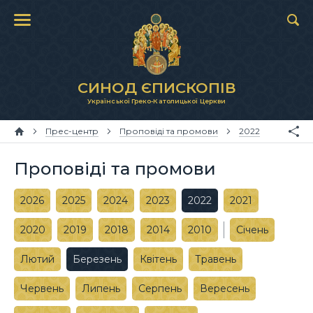
СИНОД ЄПИСКОПІВ
Української Греко-Католицької Церкви
Прес-центр
Проповіді та промови
2022
Проповіді та промови
2026
2025
2024
2023
2022
2021
2020
2019
2018
2014
2010
Січень
Лютий
Березень
Квітень
Травень
Червень
Липень
Серпень
Вересень