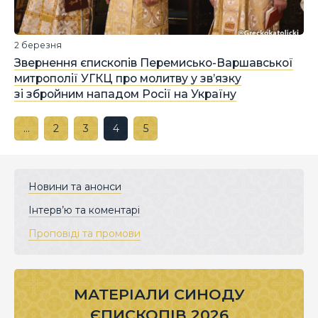
2 березня
Звернення єпископів Перемисько-Варшавської
митрополії УГКЦ про молитву у зв’язку
зі збройним нападом Росії на Україну
…
2
3
4
5
Новини та анонси
Інтерв’ю та коментарі
Проповіді та промови
МАТЕРІАЛИ СИНОДУ
ЄПИСКОПІВ 2026