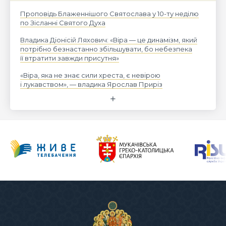
Проповідь Блаженнішого Святослава у 10-ту неділю
по Зісланні Святого Духа
Владика Діонісій Ляхович: «Віра — це динамізм, який
потрібно безнастанно збільшувати, бо небезпека
її втратити завжди присутня»
«Віра, яка не знає сили хреста, є невірою
і лукавством», — владика Ярослав Приріз