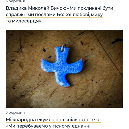
5 березня
Владика Миколай Бичок: «Ми покликані бути
справжніми послами Божої любові, миру
та милосердя»
5 березня
Міжнародна екуменічна спільнота Тезе:
«Ми перебуваємо у тісному єднанні