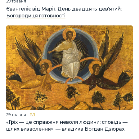
29 травня
Євангеліє від Марії. День двадцять дев’ятий:
Богородиця готовності
29 травня
«Гріх — це справжня неволя людини; сповідь —
шлях визволення», — владика Богдан Дзюрах