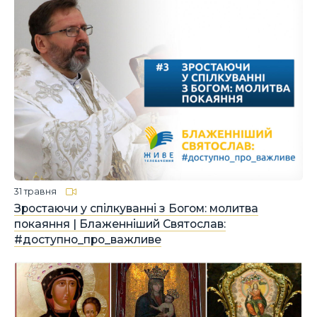
31 травня
Зростаючи у спілкуванні з Богом: молитва
покаяння | Блаженніший Святослав:
#доступно_про_важливе