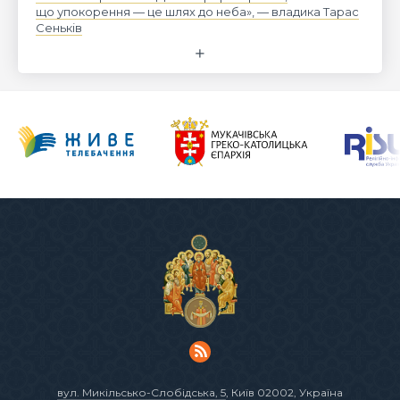
що упокорення — це шлях до неба», — владика Тарас
Сеньків
вул. Микільсько-Слобідська, 5
, Київ 02002, Україна