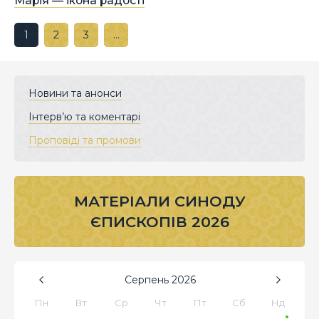
Марія — ікона радості
1
2
3
…
Новини та анонси
Інтерв’ю та коментарі
Проповіді та промови
МАТЕРІАЛИ СИНОДУ
ЄПИСКОПІВ 2026
Серпень
2026
Пн
Вт
Ср
Чт
Пт
Сб
Нд