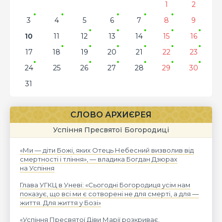
1
2
3
4
5
6
7
8
9
10
11
12
13
14
15
16
17
18
19
20
21
22
23
24
25
26
27
28
29
30
31
СЛОВО АРХИЄРЕЯ
Успіння Пресвятої Богородиці
«Ми — діти Божі, яких Отець Небесний визволив від
смертності і тління», — владика Богдан Дзюрах
на Успіння
Глава УГКЦ в Уневі: «Сьогодні Богородиця усім нам
показує, що всі ми є сотворені не для смерті, а для —
життя. Для життя у Бозі»
«Успіння Пресвятої Діви Марії розкриває,