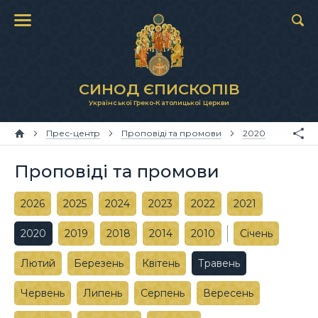
СИНОД ЄПИСКОПІВ
Української Греко-Католицької Церкви
Прес-центр
Проповіді та промови
2020
Проповіді та промови
2026
2025
2024
2023
2022
2021
2020
2019
2018
2014
2010
Січень
Лютий
Березень
Квітень
Травень
Червень
Липень
Серпень
Вересень