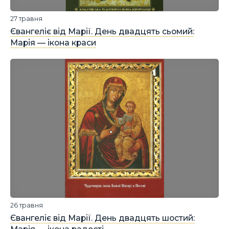
27 травня
Євангеліє від Марії. День двадцять сьомий:
Марія — ікона краси
26 травня
Євангеліє від Марії. День двадцять шостий: