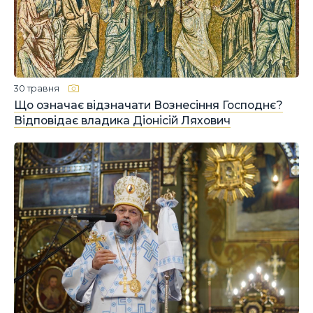
30 травня
Що означає відзначати Вознесіння Господнє?
Відповідає владика Діонісій Ляхович