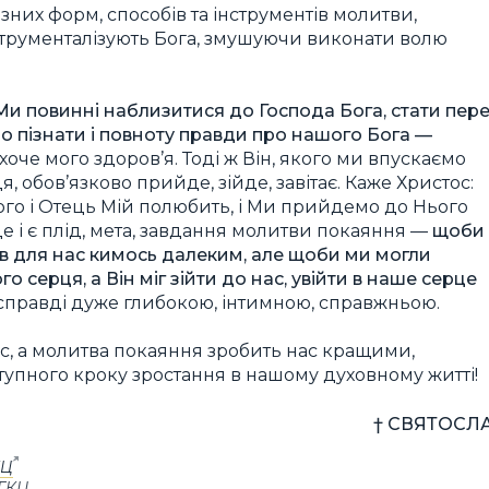
зних форм, способів та інструментів молитви,
 інструменталізують Бога, змушуючи виконати волю
Ми повинні наблизитися до Господа Бога, стати пер
мо пізнати і повноту правди про нашого Бога —
 хоче мого здоров’я. Тоді ж Він, якого ми впускаємо
, обов’язково прийде, зійде, завітає. Каже Христос:
 того і Отець Мій полюбить, і Ми прийдемо до Нього
е і є плід, мета, завдання молитви покаяння —
щоби
ув для нас кимось далеким, але щоби ми могли
го серця, а Він міг зійти до нас, увійти в наше серце
справді дуже глибокою, інтимною, справжньою.
ас, а молитва покаяння зробить нас кращими,
упного кроку зростання в нашому духовному житті!
† СВЯТОСЛ
КЦ
УГКЦ