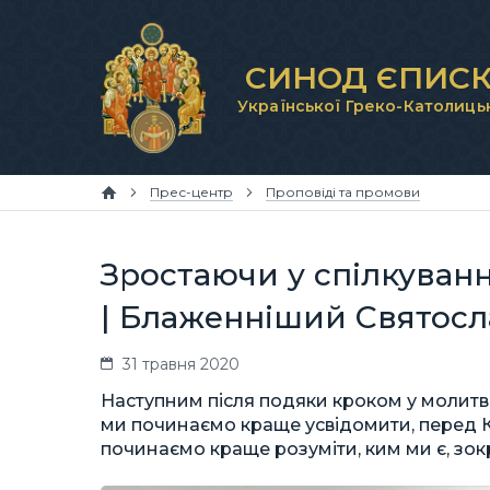
СИНОД ЄПИСК
Української Греко-Католиць
Прес-центр
Проповіді та промови
Зростаючи у спілкуванн
| Блаженніший Святосл
31 травня 2020
Наступним після подяки кроком у молитв
ми починаємо краще усвідомити, перед Ки
починаємо краще розуміти, ким ми є, зок