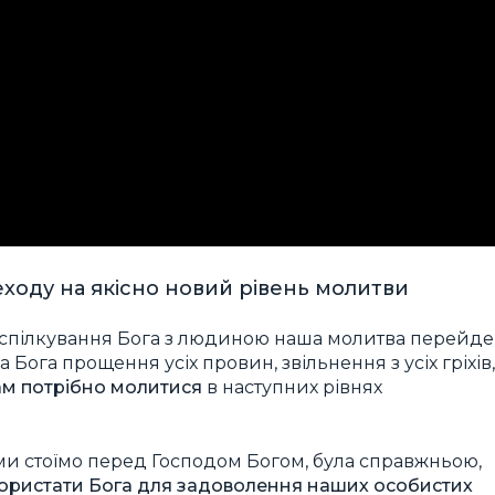
ходу на якісно новий рівень молитви
у спілкування Бога з людиною наша молитва перейде
 Бога прощення усіх провин, звільнення з усіх гріхів,
ам потрібно молитися
в наступних рівнях
 ми стоїмо перед Господом Богом, була справжньою,
ористати Бога для задоволення наших особистих