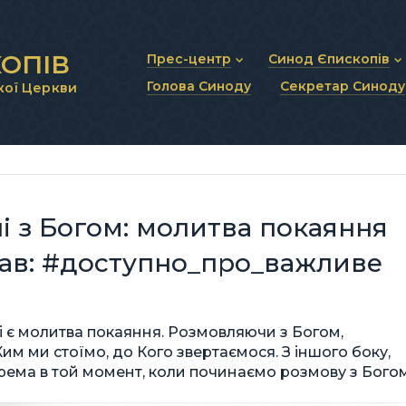
ОПІВ
Прес-центр
Синод Єпископів
Голова Синоду
Секретар Синоду
кої Церкви
Новини та анонси
Статут Синоду Єписко
Інтерв’ю та коментарі
Регламент Синоду Єп
Проповіді та промови
Положення про Голов
Молитовне прикликанн
Синодальні органи
Секретаріат Синоду
Контактна інформація
і з Богом: молитва покаяння
ав: #доступно_про_важливе
і є молитва покаяння. Розмовляючи з Богом,
м ми стоїмо, до Кого звертаємося. З іншого боку,
рема в той момент, коли починаємо розмову з Богом