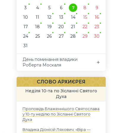
3
4
5
6
7
8
9
10
11
12
13
14
15
16
17
18
19
20
21
22
23
24
25
26
27
28
29
30
31
День поминання владики
Роберта Москаля
СЛОВО АРХИЄРЕЯ
Неділя 10-та по Зісланні Святого
Духа
Проповідь Блаженнішого Святослава
у 10-ту неділю по Зісланні Святого
Духа
Владика Діонісій Ляхович: «Віра —