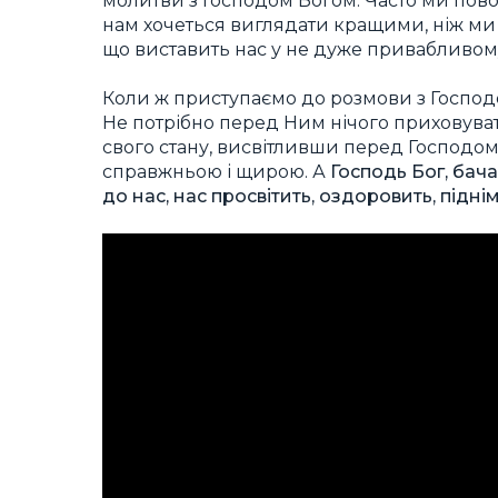
молитви з Господом Богом. Часто ми пово
нам хочеться виглядати кращими, ніж ми 
що виставить нас у не дуже привабливом
Коли ж приступаємо до розмови з Господо
Не потрібно перед Ним нічого приховуват
свого стану, висвітливши перед Господом
справжньою і щирою. А
Господь Бог, бач
до нас, нас просвітить, оздоровить, підні