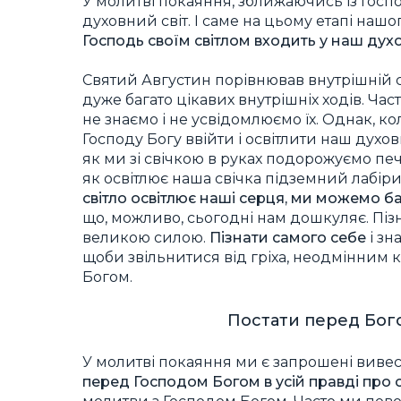
У молитві покаяння, зближаючись із Госп
духовний світ. І саме на цьому етапі нашо
Господь своїм світлом входить у наш духо
Святий Августин порівнював внутрішній 
дуже багато цікавих внутрішніх ходів. Част
не знаємо і не усвідомлюємо їх. Однак,
Господу Богу ввійти і освітлити наш духов
як ми зі свічкою в руках подорожуємо пе
як освітлює наша свічка підземний лабір
світло освітлює наші серця, ми можемо бач
що, можливо, сьогодні нам дошкуляє. Пізн
великою силою.
Пізнати самого себе
і зн
щоби звільнитися від гріха, неодмінним 
Богом.
Постати перед Бого
У молитві покаяння ми є запрошені вивест
перед Господом Богом в усій правді про 