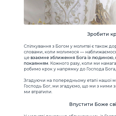
Зробити кр
Спілкування з Богом у молитві є також д
словами, коли молимося — наближаємося 
це
взаємне зближення Бога із людиною,
покаянням
. Кожного разу, коли ми намага
робимо крок у напрямку до Господа Бога
Згадуючи на попередньому етапі нашої мо
Господь Бог, ми згадуємо, що ми з ними з
ми втратили.
Впустити Боже сві