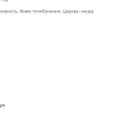
ховність
,
Живе телебачення
,
Церква і медіа
ук