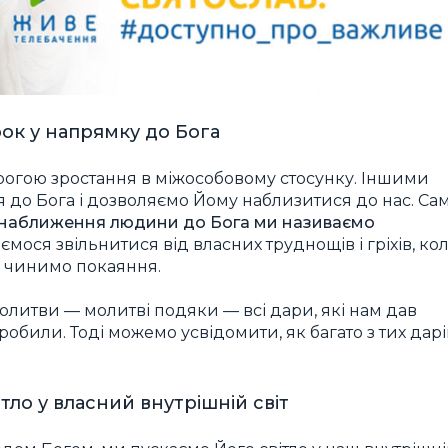
ок у напрямку до Бога
орогою зростання в міжособовому стосунку. Іншими
до Бога і дозволяємо Йому наблизитися до нас. Са
 наближення людини до Бога ми називаємо
ємося звільнитися від власних труднощів і гріхів, ко
, чинимо покаяння.
литви — молитві подяки — всі дари, які нам дав
робили. Тоді можемо усвідомити, як багато з тих дарі
тло у власний внутрішній світ