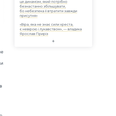
це динамізм, який потрібно
безнастанно збільшувати,
бо небезпека її втратити завжди
присутня»
«Віра, яка не знає сили хреста,
є невірою і лукавством», — владика
Ярослав Приріз
ме
ли
в