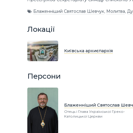
Блаженніший Святослав Шевчук
,
Молитва
,
Ду
Локації
Київська архиєпархія
Персони
Блаженніший Святослав Шевч
Отець і Глава Української Греко-
Католицької Церкви