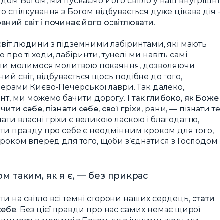
одом Богом, ми пускаємо Його світло у наш внутрішн
го спілкування з Богом відбувається дуже цікава дія
вний світ і починає його освітлювати
.
світ людини з підземними лабіринтами, які мають
о про ті ходи, лабіринти, тунелі ми навіть самі
 коли молимося молитвою покаяння, дозволяючи
ний світ, відбувається щось подібне до того,
черами Києво-Печерської лаври. Так далеко,
инт, ми можемо бачити дорогу. І
так глибоко, як Боже
ити себе, пізнати себе, свої гріхи
, рани, — пізнати те
ати власні гріхи є великою ласкою і благодаттю,
ати правду про себе є неодмінним кроком для того,
кроком вперед для того, щоби з’єднатися з Господом
м таким, як я є, — без прикрас
и на світло всі темні сторони наших сердець,
стати
себе
. Без цієї правди про нас самих немає щирої