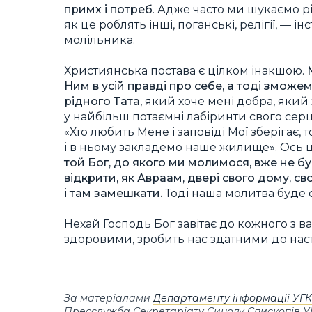
примх і потреб
. Адже часто ми шукаємо рі
як це роблять інші, поганські, релігії, —
молільника.
Християнська постава є цілком інакшою.
Ним в усій правді про себе, а тоді зможе
рідного Тата
, який хоче мені добра, який
у найбільш потаємні лабіринти свого серця
«Хто любить Мене і заповіді Мої зберігає,
і в ньому закладемо наше жилище». Ось ц
той Бог, до якого ми молимося, вже не б
відкрити, як Авраам, двері свого дому, сво
і там замешкати.
Тоді наша молитва буде 
Нехай Господь Бог завітає до кожного з в
здоровими, зробить нас здатними до наст
За матеріалами
Департаменту інформації УГ
Пресслужба Секретаріату Синоду Єпископів 