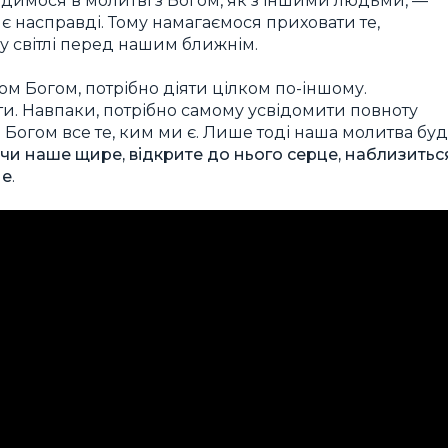
димося в молитві з Богом, як з іншими людьми, —
є насправді. Тому намагаємося приховати те,
у світлі перед нашим ближнім.
м Богом, потрібно діяти цілком по-іншому.
и. Навпаки, потрібно самому усвідомити повноту
 Богом все те, ким ми є. Лише тоді наша молитва бу
ачи наше щире, відкрите до нього серце, наблизитьс
ме
.