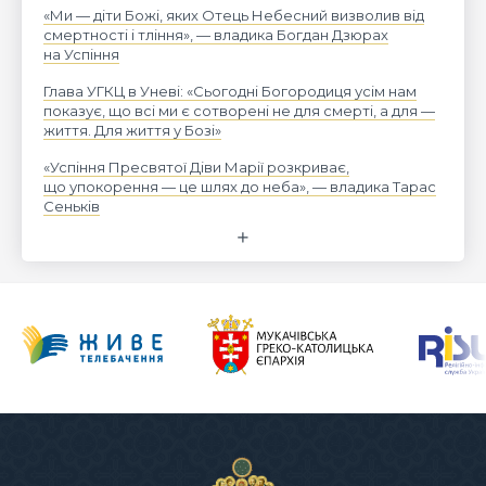
«Ми — діти Божі, яких Отець Небесний визволив від
смертності і тління», — владика Богдан Дзюрах
на Успіння
Глава УГКЦ в Уневі: «Сьогодні Богородиця усім нам
показує, що всі ми є сотворені не для смерті, а для —
життя. Для життя у Бозі»
«Успіння Пресвятої Діви Марії розкриває,
що упокорення — це шлях до неба», — владика Тарас
Сеньків