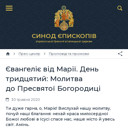
СИНОД ЄПИСКОПІВ
Української Греко-Католицької Церкви
Прес-центр
Проповіді та промови
Євангеліє від Марії. День
тридцятий: Молитва
до Пресвятої Богородиці
30 травня 2020
Ти дуже гарна, о, Маріє! Вислухай нашу молитву,
почуй наші благання: нехай краса милосердної
Божої любові в Ісусі спасе нас, наше місто й увесь
світ. Амінь.