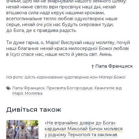
Вчини, щоб ми не змарнували нашого земного шляху:
нехай ніжне світло віри просвічує наші дні, нехай
втішаюча сила надії керує нашими кроками,
всепоглинальне тепло любові одухотворює наше
серце, нехай очі усіх нас будуть скеровані туди,
до Бога, де є правдива радість.
Ти дуже гарна, о, Маріє! Вислухай нашу молитву, почуй
наші благання: нехай краса милосердної Божої любові
в Ісусі спасе нас, наше місто й увесь світ. Амінь.
† Папа Франциск
На фото: Шість коронованих чудотворних ікон Матері Божої
Папа Франциск
,
Пресвята Богородиця
,
Євангеліє від
Марії
,
Молитва
Дивіться також
«Не втрачаймо довіри до Бога»:
кардинал Миколай Бичок молився
у рідному Тернополі та закликав