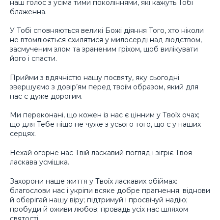
наш голос з усіма тими поколіннями, які кажуть Тобі
блаженна.
У Тобі сповняються великі Божі діяння Того, хто ніколи
не втомлюється схилятися у милосерді над людством,
засмученим злом та зраненим гріхом, щоб вилікувати
його і спасти.
Прийми з вдячністю нашу посвяту, яку сьогодні
звершуємо з довір’ям перед твоїм образом, який для
нас є дуже дорогим.
Ми переконані, що кожен із нас є цінним у Твоїх очах;
що для Тебе ніщо не чуже з усього того, що є у наших
серцях.
Нехай огорне нас Твій ласкавий погляд і зігріє Твоя
ласкава усмішка.
Захорони наше життя у Твоїх ласкавих обіймах:
благослови нас і укріпи всяке добре прагнення; віднови
й оберігай нашу віру; підтримуй і просвічуй надію;
пробуди й оживи любов; провадь усіх нас шляхом
святості.