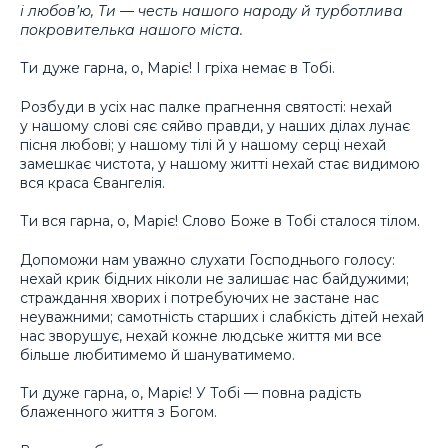
і любов’ю, Ти — честь нашого народу й турботлива
покровителька нашого міста.
Ти дуже гарна, о, Маріє! І гріха немає в Тобі.
Розбуди в усіх нас палке прагнення святості: нехай
у нашому слові сяє сяйво правди, у наших ділах лунає
пісня любові; у нашому тілі й у нашому серці нехай
замешкає чистота, у нашому житті нехай стає видимою
вся краса Євангелія.
Ти вся гарна, о, Маріє! Слово Боже в Тобі сталося тілом.
Допоможи нам уважно слухати Господнього голосу:
нехай крик бідних ніколи не залишає нас байдужими;
страждання хворих і потребуючих не застане нас
неуважними; самотність старших і слабкість дітей нехай
нас зворушує, нехай кожне людське життя ми все
більше любитимемо й шануватимемо.
Ти дуже гарна, о, Маріє! У Тобі — повна радість
блаженного життя з Богом.