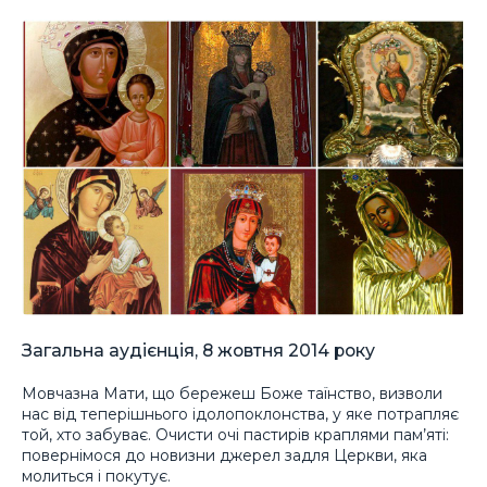
Загальна аудієнція, 8 жовтня 2014 року
Мовчазна Мати, що бережеш Боже таїнство, визволи
нас від теперішнього ідолопоклонства, у яке потрапляє
той, хто забуває. Очисти очі пастирів краплями пам’яті:
повернімося до новизни джерел задля Церкви, яка
молиться і покутує.