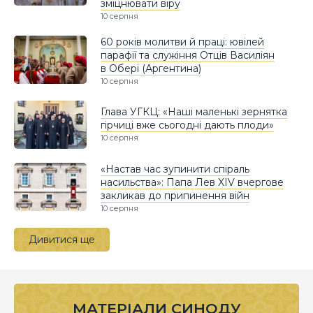
зміцнювати віру
10 серпня
60 років молитви й праці: ювілей
парафії та служіння Отців Василіян
в Обері (Аргентина)
10 серпня
Глава УГКЦ: «Наші маленькі зернятка
гірчиці вже сьогодні дають плоди»
10 серпня
«Настав час зупинити спіраль
насильства»: Папа Лев XIV вчергове
закликав до припинення війн
10 серпня
Дивитися ще
МАТЕРІАЛИ СИНОДУ