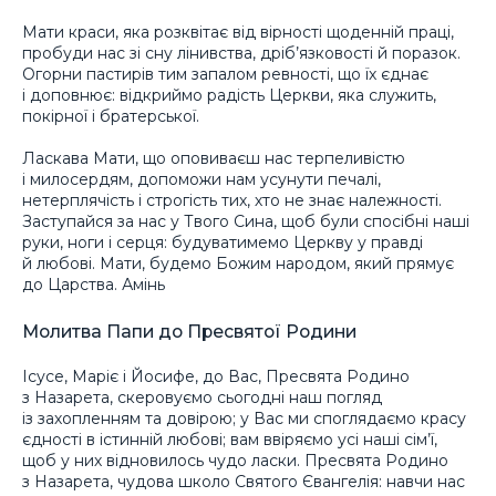
Мати краси, яка розквітає від вірності щоденній праці,
пробуди нас зі сну лінивства, дріб’язковості й поразок.
Огорни пастирів тим запалом ревності, що їх єднає
і доповнює: відкриймо радість Церкви, яка служить,
покірної і братерської.
Ласкава Мати, що оповиваєш нас терпеливістю
і милосердям, допоможи нам усунути печалі,
нетерплячість і строгість тих, хто не знає належності.
Заступайся за нас у Твого Сина, щоб були спосібні наші
руки, ноги і серця: будуватимемо Церкву у правді
й любові. Мати, будемо Божим народом, який прямує
до Царства. Амінь
Молитва Папи до Пресвятої Родини
Ісусе, Маріє і Йосифе, до Вас, Пресвята Родино
з Назарета, скеровуємо сьогодні наш погляд
із захопленням та довірою; у Вас ми споглядаємо красу
єдності в істинній любові; вам ввіряємо усі наші сім’ї,
щоб у них відновилось чудо ласки. Пресвята Родино
з Назарета, чудова школо Святого Євангелія: навчи нас