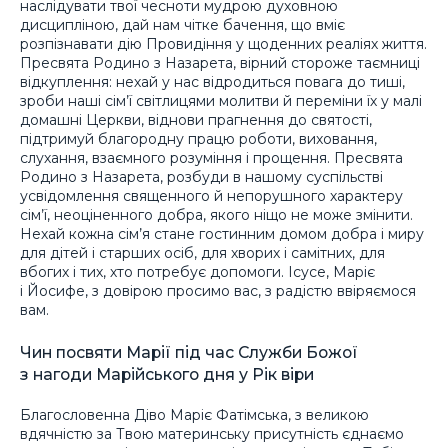
наслідувати твої чесноти мудрою духовною
дисципліною, дай нам чітке бачення, що вміє
розпізнавати дію Провидіння у щоденних реаліях життя.
Пресвята Родино з Назарета, вірний стороже таємниці
відкуплення: нехай у нас відродиться повага до тиші,
зроби наші сім’ї світлицями молитви й переміни їх у малі
домашні Церкви, віднови прагнення до святості,
підтримуй благородну працю роботи, виховання,
слухання, взаємного розуміння і прощення. Пресвята
Родино з Назарета, розбуди в нашому суспільстві
усвідомлення священного й непорушного характеру
сім’ї, неоціненного добра, якого ніщо не може змінити.
Нехай кожна сім’я стане гостинним домом добра і миру
для дітей і старших осіб, для хворих і самітних, для
вбогих і тих, хто потребує допомоги. Ісусе, Маріє
і Йосифе, з довірою просимо вас, з радістю ввіряємося
вам.
Чин посвяти Марії під час Служби Божої
з нагоди Марійського дня у Рік віри
Благословенна Діво Маріє Фатімська, з великою
вдячністю за Твою материнську присутність єднаємо