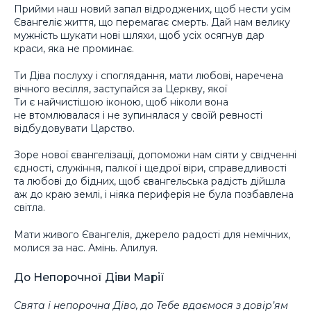
Прийми наш новий запал відроджених, щоб нести усім
Євангеліє життя, що перемагає смерть. Дай нам велику
мужність шукати нові шляхи, щоб усіх осягнув дар
краси, яка не проминає.
Ти Діва послуху і споглядання, мати любові, наречена
вічного весілля, заступайся за Церкву, якої
Ти є найчистішою іконою, щоб ніколи вона
не втомлювалася і не зупинялася у своїй ревності
відбудовувати Царство.
Зоре нової євангелізації, допоможи нам сіяти у свідченні
єдності, служіння, палкої і щедрої віри, справедливості
та любові до бідних, щоб євангельська радість дійшла
аж до краю землі, і ніяка периферія не була позбавлена
світла.
Мати живого Євангелія, джерело радості для немічних,
молися за нас. Амінь. Алилуя.
До Непорочної Діви Марії
Свята і непорочна Діво, до Тебе вдаємося з довір’ям