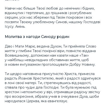
Навчи нас більше Твоєї любові до немічних і бідних,
відкинутих і терплячих, до грішників і розгублених
серцем, усіх нас збережи під Твоїм покровом і всіх
посвяти Твоєму улюбленому Синові, нашому Господеві
Ісусу. Амінь.
Молитва з нагоди Синоду родин
Діво і Мати Маріє, ведена Духом, Ти прийняла Слово
життя у глибині Твоєї покірної віри, повністю віддана
Всевишньому, допоможи нам казати наше «Так»
у найбільш невідкладних обставинах життя, щоб
із новим ентузіазмом проголошувати Добру Новину.
Ти щедро наповнена присутністю Христа, принесла
радість Йоанові Хрестителю, який з радості здригнувся
в лоні своєї матері. Ти, стрепенувшись від радості,
співала про чудні діла Господні. Ти була мужньою під
хрестом і непохитною у вірі, отримавши радісну звістку
про воскресіння, зібрала учнів в очікуванні Духа, щоби
народилася Церква, яка євангелізує.