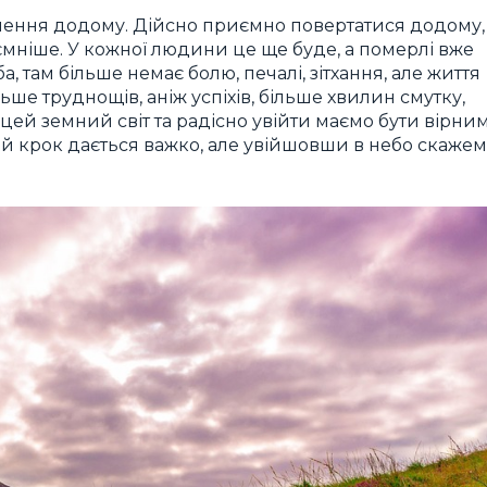
нення додому. Дійсно приємно повертатися додому,
ємніше. У кожної людини це ще буде, а померлі вже
там більше немає болю, печалі, зітхання, але життя
ьше труднощів, аніж успіхів, більше хвилин смутку,
и цей земний світ та радісно увійти маємо бути вірни
ий крок дається важко, але увійшовши в небо скажем