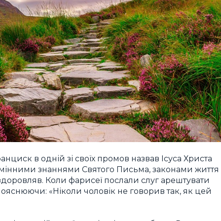
ранциск в одній зі своїх промов назвав Ісуса Христа
ідмінними знаннями Святого Письма, законами життя
оздоровляв. Коли фарисеї послали слуг арештувати
пояснюючи: «Ніколи чоловік не говорив так, як цей