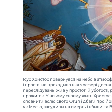
Ісус Христос повернувся на небо в атмосфе
і просте, не проходило в атмосфері достат
переслідувань, жив у простоті й убогості
прожиток. У всьому своєму житті Христос
сповнити волю свого Отця і дбати про Йог
як Месію, засудили на смерть і вбили, та В