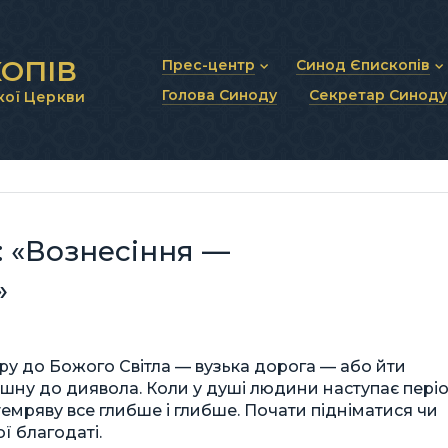
ОПІВ
Прес-центр
Синод Єпископів
Голова Синоду
Секретар Синоду
кої Церкви
Новини та анонси
Статут Синоду Єписко
Інтерв’ю та коментарі
Регламент Синоду Єп
Проповіді та промови
Положення про Голов
Молитовне прикликанн
Синодальні органи
Секретаріат Синоду
Контактна інформація
: «Вознесіння —
»
ру до Божого Світла — вузька дорога — або йти
шну до диявола. Коли у душі людини наступає пері
темряву все глибше і глибше. Почати підніматися чи
 благодаті.