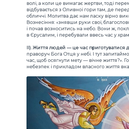
волі, а коли це вимагає жертви, тоді пере
відбувається з Оливної гори там, де пере
обличчі. Молитва дає нам ласку вірно ви
Вознесіння: «знявши руки свої, благословив
і почав возноситись на небо. Вони ж, по
в Єрусалим, і перебували ввесь час у храмі
ІІ). Життя людей — це час приготуватися
праворуч Бога Отця у небі. І тут запитаймо
час, щоб осягнути мету — вічне життя?
». 
небезпек і прикладом власного життя вка