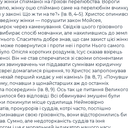
 жінки спійманої на гріхові перелюбства. Вороги
телю, жінку оцю спіймано саме на перелюбнім вчинку
аконі. Що ж ти на те?» (Ів. 8, 4–5). Христос опинивс
ведінку жінки — порушити закон Мойсея,
вирок через каменування. Свідків цього гріховного
ус вибирає спосіб мовчанки, але нахилившись до землі
ього. Спаситель добре знав, що сам захист цієї жін
оже повернутися і проти неї і проти Нього самого.
було. Опісля коротких роздумів, Ісус сказав взірець
ної. Він не став сперечатися зі своїми опонентами
утих звинувачень чи піддавати сумнівам юридичну
 євреї домагалися рішення, то Христос запропонував
— нехай перший кидає у неї камінь!» (Ів. 8, 7). «Почувш
му, почавши з щонайстарших аж до останніх.
ла посередині» (Ів. 8, 9). Ось так це питання Великог
илося без відповіді. Всі обвинувачі змушені були
вчки покинули місце судилища. Неймовірно
в, прокурорів і суддів, котрі часто, поспішно
ризнавши свою гріховність, вони відсторонились би
. Сумно, але недоторканість суддів та їхня
огом і це є моральний індикатор нашого часу.