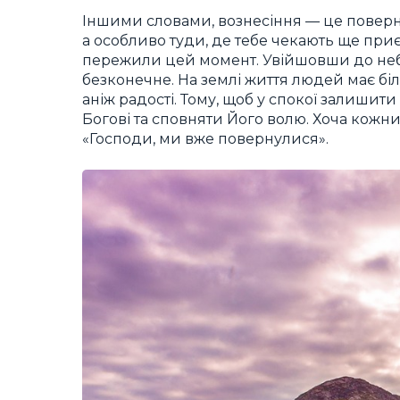
Іншими словами, вознесіння — це повер
а особливо туди, де тебе чекають ще при
пережили цей момент. Увійшовши до неба, 
безконечне. На землі життя людей має біл
аніж радості. Тому, щоб у спокої залишит
Богові та сповняти Його волю. Хоча кожн
«
Господи, ми вже повернулися
».