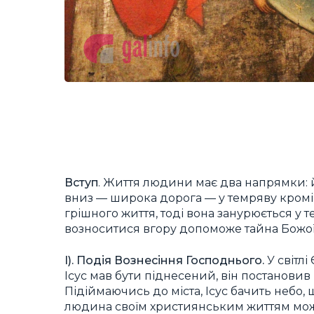
Вступ
. Життя людини має два напрямки: й
вниз — широка дорога — у темряву кромі
грішного життя, тоді вона занурюється у 
возноситися вгору допоможе тайна Божої 
І). Подія Вознесіння Господнього.
У світл
Ісус мав бути піднесений, він постановив 
Підіймаючись до міста, Ісус бачить небо,
людина своїм християнським життям мож