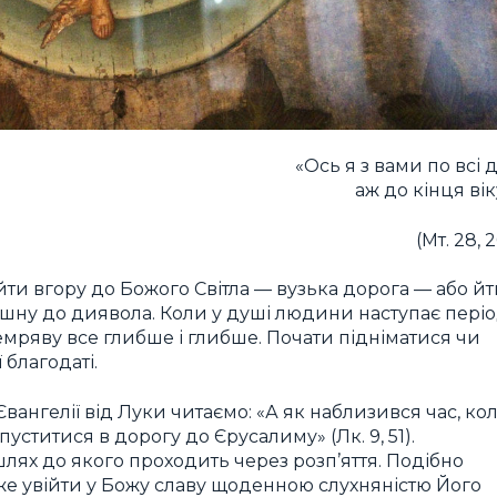
«Ось я з вами по всі д
аж до кінця вік
(Мт. 28, 
ти вгору до Божого Світла — вузька дорога — або йт
шну до диявола. Коли у душі людини наступає пері
темряву все глибше і глибше. Почати підніматися чи
благодаті.
і Євангелії від Луки читаємо: «А як наблизився час, ко
пуститися в дорогу до Єрусалиму» (Лк. 9, 51).
 шлях до якого проходить через розп’яття. Подібно
е увійти у Божу славу щоденною слухняністю Його