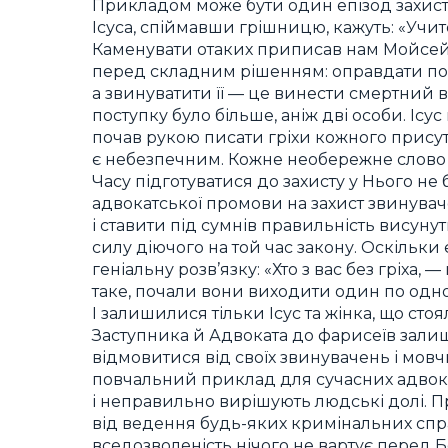
Прикладом може бути один епізод захисту
Ісуса, спіймавши грішницю, кажуть: «Учи
Каменувати отаких приписав нам Мойсей у з
перед складним рішенням: оправдати по
а звинуватити її — це винести смертний 
поступку було більше, аніж дві особи. Іс
почав рукою писати гріхи кожного присутн
є небезпечним. Кожне необережне слово м
Часу підготуватися до захисту у Нього не 
адвокатської промови на захист звинуваче
і ставити під сумнів правильність висун
силу діючого на той час закону. Оскільки
геніальну розв’язку: «Хто з вас без гріха, 
таке, почали вони виходити один по одно
І залишилися тільки Ісус та жінка, що стоя
Заступника й Адвоката до фарисеїв залиш
відмовитися від своїх звинувачень і мо
повчальний приклад для сучасних адвокаті
і неправильно вирішують людські долі. П
від ведення будь-яких кримінальних справ
вседозволеність нічого не вартує перед Б