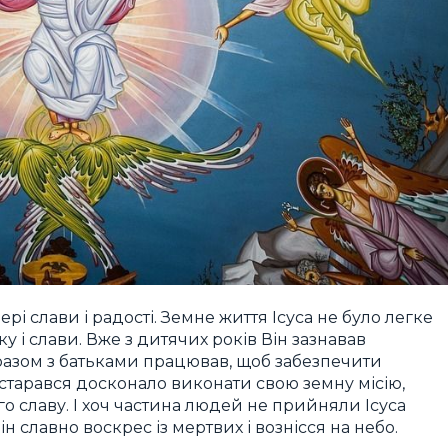
рі слави і радості. Земне життя Ісуса не було легке
ку і слави. Вже з дитячих років Він зазнавав
, разом з батьками працював, щоб забезпечити
 старався досконало виконати свою земну місію,
о славу. І хоч частина людей не прийняли Ісуса
ін славно воскрес із мертвих і вознісся на небо.