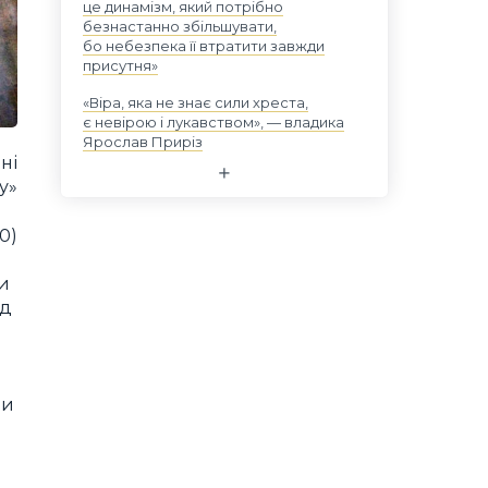
це динамізм, який потрібно
безнастанно збільшувати,
бо небезпека її втратити завжди
присутня»
«Віра, яка не знає сили хреста,
є невірою і лукавством», — владика
Ярослав Приріз
ні
у»
20)
и
од
ли