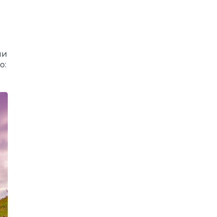
ми
о: