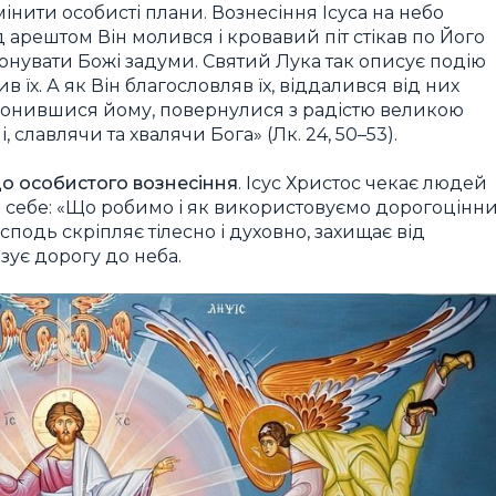
мінити особисті плани. Вознесіння Ісуса на небо
д арештом Він молився і кровавий піт стікав по Його
конувати Божі задуми. Святий Лука так описує подію
 їх. А як Він благословляв їх, віддалився від них
клонившися йому, повернулися з радістю великою
, славлячи та хвалячи Бога» (Лк. 24, 50–53).
 до особистого вознесіння
. Ісус Христос чекає людей
 себе: «
Що робимо і як використовуємо дорогоцінн
Господь скріпляє тілесно і духовно, захищає від
зує дорогу до неба.