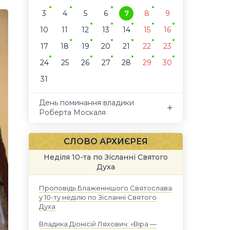
3
4
5
6
7
8
9
10
11
12
13
14
15
16
17
18
19
20
21
22
23
24
25
26
27
28
29
30
31
День поминання владики
Роберта Москаля
СЛОВО АРХИЄРЕЯ
Неділя 10-та по Зісланні Святого
Духа
Проповідь Блаженнішого Святослава
у 10-ту неділю по Зісланні Святого
Духа
Владика Діонісій Ляхович: «Віра —