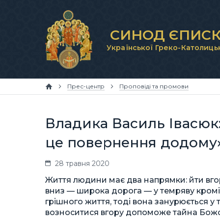
СИНОД ЄПИСК
Української Греко-Католиць
Прес-центр
Проповіді та промови
Владика Василь Івасюк
це повернення додому
28 травня 2020
Життя людини має два напрямки: йти вго
вниз — широка дорога — у темряву кромі
грішного життя, тоді вона занурюється у 
возноситися вгору допоможе тайна Божої