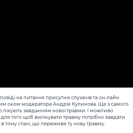
дповіді на питання присутніх слухачів та он-лайн
вим оком модератора Андрія Куликова. Ще з самого
то лікують завданням нової травми. І можливо
 для того щоб вилікувати травму потрібно завдати
 в тому стані, що переживе ту нову травму.