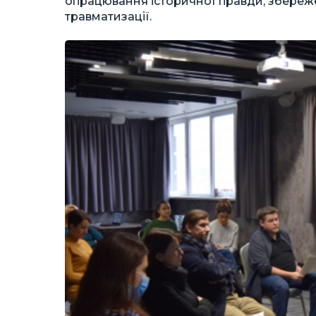
опрацювання історичної правди, збереже
травматизації.