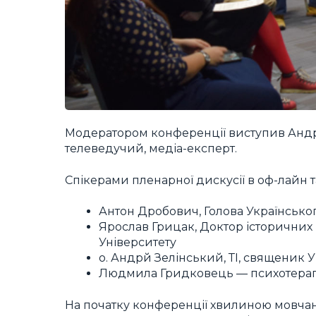
Модератором конференції виступив Андрі
телеведучий, медіа-експерт.
Спікерами пленарної дискусії в оф-лайн т
Антон Дробович, Голова Українського
Ярослав Грицак, Доктор історичних
Університету
о. Андрй Зелінський, ТІ, священик 
Людмила Гридковець — психотерапе
На початку конференції хвилиною мовча