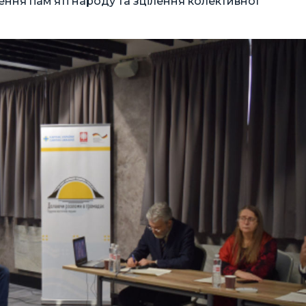
ння пам’яті народу та зцілення колективної