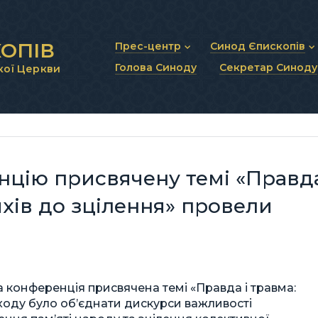
ОПІВ
Прес-центр
Синод Єпископів
Голова Синоду
Секретар Синоду
кої Церкви
Новини та анонси
Статут Синоду Єписко
Інтерв’ю та коментарі
Регламент Синоду Єп
Проповіді та промови
Положення про Голов
Молитовне прикликанн
Синодальні органи
Секретаріат Синоду
Контактна інформація
нцію присвячену темі «Правд
яхів до зцілення» провели
а конференція присвячена темі «Правда і травма:
ходу було об’єднати дискурси важливості