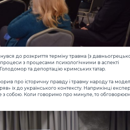
увся до розкриття терміну травма (з давньогрецько
 процеси з процесами психологічними в аспекті
 Голодомор та депортацію кримських татар.
ворив про історичну правду і травму народу та модел
яв» їх до українського контексту. Наприкінці експе
 з собою. Коли говоримо про минуле, то обговорює