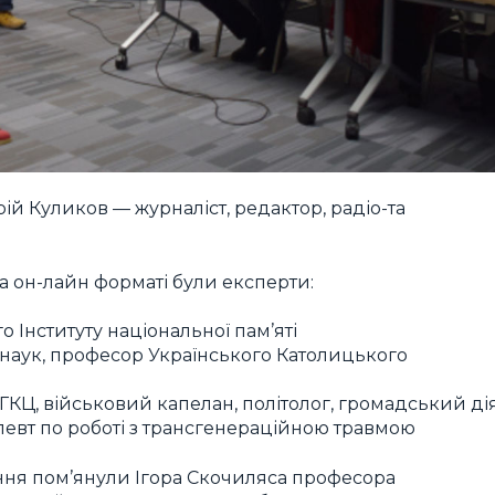
й Куликов — журналіст, редактор, радіо-та
а он-лайн форматі були експерти:
 Інституту національної пам’яті
 наук, професор Українського Католицького
УГКЦ, військовий капелан, політолог, громадський ді
вт по роботі з трансгенераційною травмою
ння пом’янули Ігора Скочиляса професора