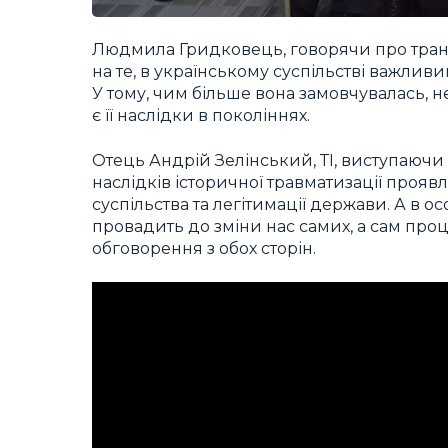
Людмила Гридковець, говорячи про транс
на те, в українському суспільстві важли
У тому, чим більше вона замовчувалась, 
є її наслідки в поколіннях.
Отець Андрій Зелінський, ТІ, виступаючи
наслідків історичної травматизації проявл
суспільства та легітимації держави. А в 
провадить до зміни нас самих, а сам про
обговорення з обох сторін.