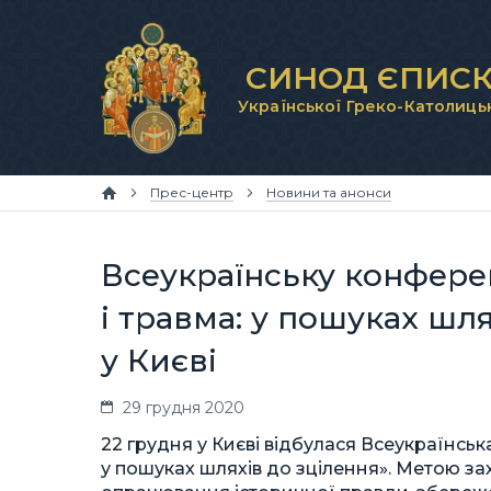
СИНОД ЄПИСК
Української Греко-Католиць
Прес-центр
Новини та анонси
Всеукраїнську конфере
і травма: у пошуках шл
у Києві
29 грудня 2020
22 грудня у Києві відбулася Всеукраїнськ
у пошуках шляхів до зцілення». Метою за