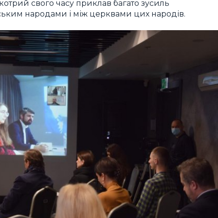
 котрий свого часу приклав багато зусиль
ьким народами і між церквами цих народів.