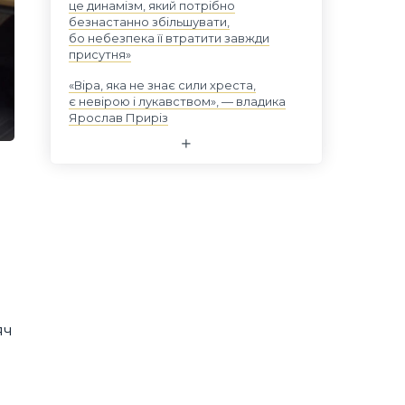
це динамізм, який потрібно
безнастанно збільшувати,
бо небезпека її втратити завжди
присутня»
«Віра, яка не знає сили хреста,
є невірою і лукавством», — владика
Ярослав Приріз
яч