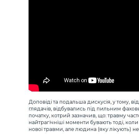
Доповіді та подальша дискусія, у тому, ві
глядачів, відбувались під пильним фахо
початку, котрий зазначив, що: травму час
найтрагічніші моменти бувають тоді, коли
нової травми, але людина (яку лікують) не