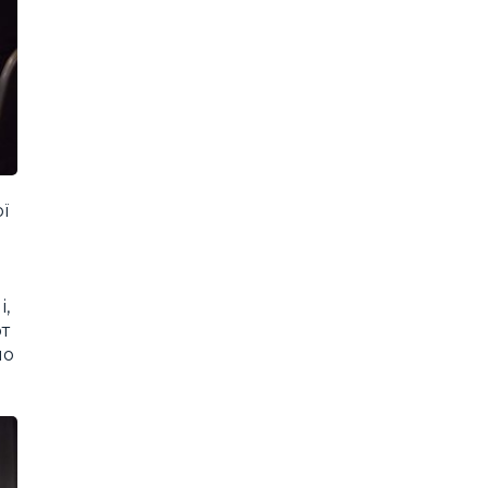
ї
і,
рт
мо