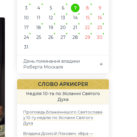
3
4
5
6
7
8
9
10
11
12
13
14
15
16
17
18
19
20
21
22
23
24
25
26
27
28
29
30
31
День поминання владики
Роберта Москаля
СЛОВО АРХИЄРЕЯ
Неділя 10-та по Зісланні Святого
Духа
Проповідь Блаженнішого Святослава
у 10-ту неділю по Зісланні Святого
Духа
Владика Діонісій Ляхович: «Віра —