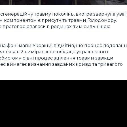
генераційну травму поколінь, вкотре звернула уваг
вим компонентом є присутніть травми Голодомору.
не проговорювалась в родинах, тим сильнішою
 на фоні мапи України, відмітив, що процес подолан
яється в 2 вимірах: консолідації українського
особистому рівні процес зцілення травми завжди
цес вимагає визнання завданих кривд та тривалого