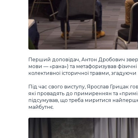
Перший доповідач, Антон Дробович зверн
мови — «рана») та метафоризував фізичні
колективної історичної травми, згадуючи
Під час свого виступу, Ярослав Грицак го
які провадять до примиреннян та «примір
підсумував, що треба миритися найперше
майбутнє.