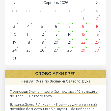
Серпень
2026
Пн
Вт
Ср
Чт
Пт
Сб
Нд
1
2
3
4
5
6
7
8
9
10
11
12
13
14
15
16
17
18
19
20
21
22
23
24
25
26
27
28
29
30
31
СЛОВО АРХИЄРЕЯ
Неділя 10-та по Зісланні Святого Духа
Проповідь Блаженнішого Святослава у 10-ту неділю
по Зісланні Святого Духа
Владика Діонісій Ляхович: «Віра — це динамізм, який
потрібно безнастанно збільшувати, бо небезпека