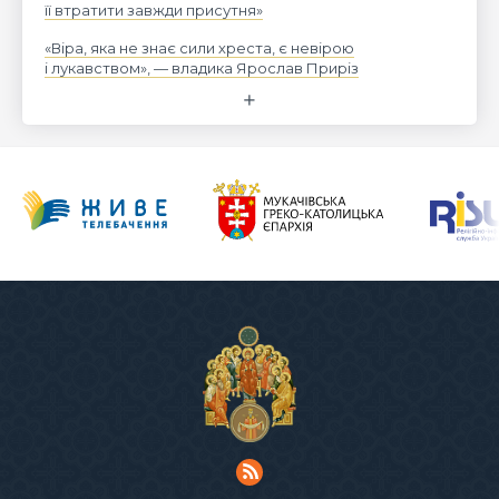
її втратити завжди присутня»
«Віра, яка не знає сили хреста, є невірою
і лукавством», — владика Ярослав Приріз