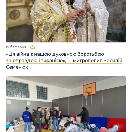
15 березня
«Ця війна є нашою духовною боротьбою
з неправдою і тиранією», — митрополит Василій
Семенюк