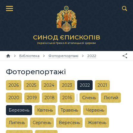
СИНОД ЄПИСКОПІВ
Української Греко-Католицької Церкви
Бібліотека
Фоторепортажі
2022
Фоторепортажі
2026
2025
2024
2023
2022
2021
2020
2019
2018
2016
Січень
Лютий
Березень
Квітень
Травень
Червень
Липень
Серпень
Вересень
Жовтень