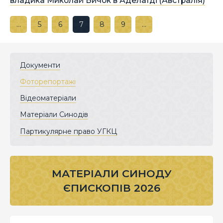
владика Миколай Бичок в Аделаїді (Австралія)
…
5
6
7
8
9
…
Документи
Фоторепортажі
Відеоматеріали
Матеріали Синодів
Партикулярне право УГКЦ
МАТЕРІАЛИ СИНОДУ
ЄПИСКОПІВ 2026