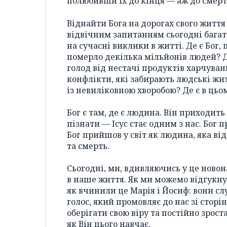
полюбивши їх до кінця — аж до смерті
Віднайти Бога на дорогах свого життя —
відвічним запитанням сьогодні багат
на сучасні виклики в житті. Де є Бог,
померло декілька мільйонів людей? Д
голод від нестачі продуктів харчуванн
конфлікти, які забирають людські жит
із невиліковною хворобою? Де є в цьо
Бог є там, де є людина. Він приходить
пізнати — Ісус стає одним з нас. Бог
Бог прийшов у світ як людина, яка ві
та смерть.
Сьогодні, ми, вдивляючись у це нов
в наше життя. Як ми можемо відгукну
як вчинили це Марія і Йосиф: вони слу
голос, який промовляє до нас зі сторі
оберігати свою віру та постійно зрост
як Він цього навчає.