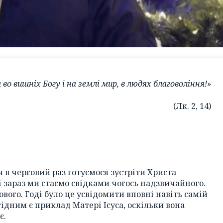
 во вишніх Богу і на землі мир, в людях благовоління!»
(Лк. 2, 14)
 в черговий раз готуємося зустріти Христа
 і зараз ми стаємо свідками чогось надзвичайного.
нового. Годі було це усвідомити вповні навіть самій
гідним є приклад Матері Ісуса, оскільки вона
є.