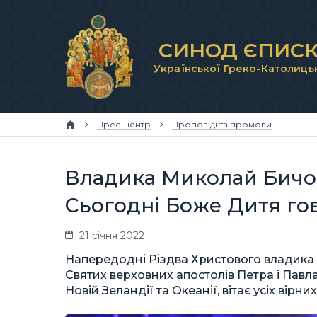
СИНОД ЄПИСК
Української Греко-Католиць
Прес-центр
Проповіді та промови
Владика Миколай Бичок
Сьогодні Боже Дитя гово
21 січня 2022
Напередодні Різдва Христового владика 
Святих верховних апостолів Петра і Павла 
Новій Зеландії та Океанії, вітає усіх вірн