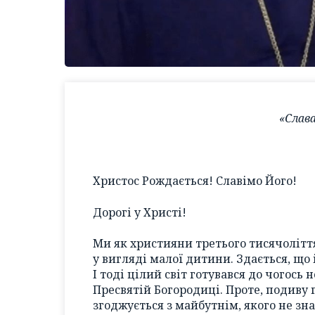
«Слава
Христос Рождається! Славімо Його!
Дорогі у Христі!
Ми як християни третього тисячоліття
у вигляді малої дитини. Здається, що
І тоді цілий світ готувався до чогось 
Пресвятій Богородиці. Проте, подиву 
згоджується з майбутнім, якого не зна