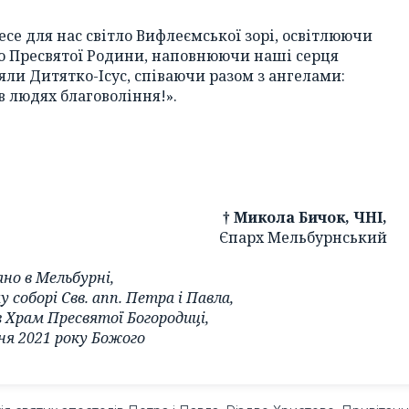
е для нас світло Вифлеємської зорі, освітлюючи
тю Пресвятої Родини, наповнюючи наші серця
яли Дитятко-Ісус, співаючи разом з ангелами:
 в людях благовоління!».
† Микола Бичок, ЧНІ,
Єпарх Мельбурнський
но в Мельбурні,
 соборі Свв. апп. Петра і Павла,
в Храм Пресвятої Богородиці,
ня 2021 року Божого