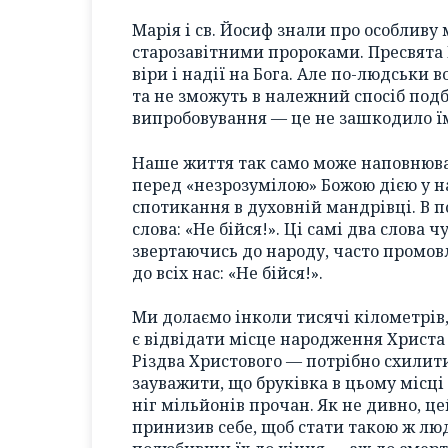
Марія і св. Йосиф знали про особливу
старозавітними пророками. Пресвята 
віри і надії на Бога. Але по-людськи
та не зможуть в належний спосіб под
випробовування — це не зашкодило їм 
Наше життя так само може наповнюва
перед «незрозумілою» Божою дією у н
спотикання в духовній мандрівці. В п
слова: «Не бійся!». Ці самі два слова ч
звертаючись до народу, часто промовл
до всіх нас: «Не бійся!».
Ми долаємо інколи тисячі кілометрів
є відвідати місце народження Христа 
Різдва Христового — потрібно схилити
зауважити, що бруківка в цьому місц
ніг мільйонів прочан. Як не дивно, ц
принизив себе, щоб стати такою ж лю