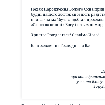
Нехай Народження Божого Сина принес
будні нашого життя; сповнить радіс
надією на майбутнє; щоб ми прославл
«Слава во вишніх Богу і на землі мир,
Христос Рождається! Славімо Його!
Благословення Господнє на Вас!
Да
при катедральному
у свято Входу 
4 груд