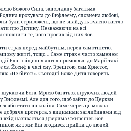
 місію Божого Сина, заповідану багатьма
Родина крокувала до Вифлеєму, сповнена любові,
 вони були стривожені, що не знайдуть вчасно житло
бати про Дитину. Незважаючи на всі
сповнити те, чого просив від них Бог.
ти страх перед майбутнім, перед самотністю,
ашому житті, тощо… Саме страх є часто каменем
одії Благовіщення ангел промовляє до Марії такі
ує св. Йосиф в часі сну. Зрештою, сам Христос,
яв: «Не бійся!». Сьогодні Боже Дитя говорить
, шукаючи Бога. Мрією багатьох віруючих людей
у Вифлеємі. Але для того, щоб зайти до Церкви
ся або стати на коліна. Саме через це можна
і є добряче протерта, з видимими заглибинами від
ей вхід називається Дверима Смирення. Бог
диною як і ми; Він згодився прийти до людей