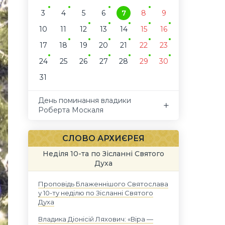
3
4
5
6
7
8
9
10
11
12
13
14
15
16
17
18
19
20
21
22
23
24
25
26
27
28
29
30
31
День поминання владики
Роберта Москаля
СЛОВО АРХИЄРЕЯ
Неділя 10-та по Зісланні Святого
Духа
Проповідь Блаженнішого Святослава
у 10-ту неділю по Зісланні Святого
Духа
Владика Діонісій Ляхович: «Віра —