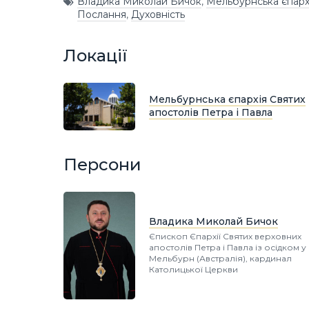
Владика Миколай Бичок
,
Мельбурнська єпархі
Послання
,
Духовність
Локації
Мельбурнська єпархія Святих
апостолів Петра і Павла
Персони
Владика Миколай Бичок
Єпископ Єпархії Святих верховних
апостолів Петра і Павла із осідком у 
Мельбурн (Австралія), кардинал
Католицької Церкви