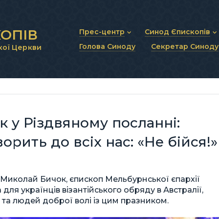
ОПІВ
Прес-центр
Синод Єпископів
Голова Синоду
Секретар Синоду
кої Церкви
Новини та анонси
Статут Синоду Єписко
Інтерв’ю та коментарі
Регламент Синоду Єп
Проповіді та промови
Положення про Голов
Молитовне прикликанн
Синодальні органи
Секретаріат Синоду
Контактна інформація
 у Різдвяному посланні:
рить до всіх нас: «Не бійся!»
Миколай Бичок, єпископ Мельбурнської єпархії
для українців візантійського обряду в Австралії,
их та людей доброї волі із цим празником.