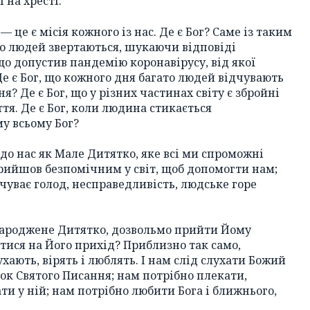
 на хресті.
 це є місія кожного із нас. Де є Бог? Саме із таким
о людей звертаються, шукаючи відповіді
 що допустив пандемію коронавірусу, від якої
е є Бог, що кожного дня багато людей відчувають
я? Де є Бог, що у різних частинах світу є збройні
тя. Де є Бог, коли людина стикається
му всьому Бог?
 до нас як Мале Дитятко, яке всі ми спроможні
 прийшов безпомічним у світ, щоб допомогти нам;
дчуває голод, несправедливість, людське горе
онароджене Дитятко, дозвольмо прийти Йому
тися на Його прихід? Приблизно так само,
хають, вірять і люблять. І нам слід слухати Божий
нок Святого Писання; нам потрібно плекати,
ати у ній; нам потрібно любити Бога і ближнього,