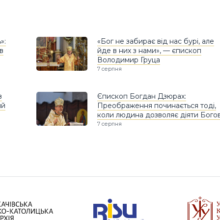
»:
«Бог не забирає від нас бурі, але
в
йде в них з нами», — єпископ
Володимир Груца
7 серпня
в
Єпископ Богдан Дзюрах:
ий
Преображення починається тоді,
коли людина дозволяє діяти Богов
7 серпня