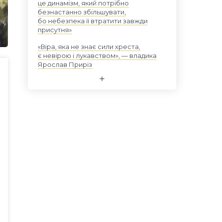
це динамізм, який потрібно
безнастанно збільшувати,
бо небезпека її втратити завжди
присутня»
«Віра, яка не знає сили хреста,
є невірою і лукавством», — владика
Ярослав Приріз