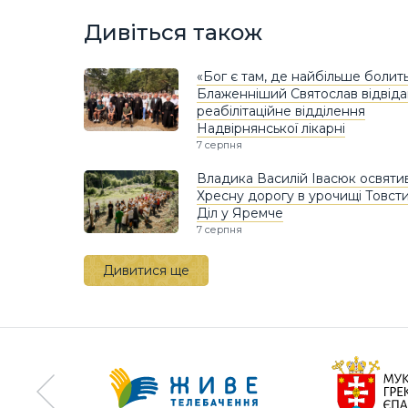
Дивіться також
«Бог є там, де найбільше болить
Блаженніший Святослав відвіда
реабілітаційне відділення
Надвірнянської лікарні
7 серпня
Владика Василій Івасюк освяти
Хресну дорогу в урочищі Товст
Діл у Яремче
7 серпня
Дивитися ще