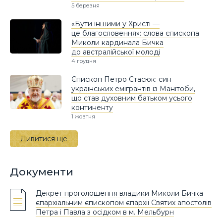
5 березня
«Бути іншими у Христі —
це благословення»: слова єпископа
Миколи кардинала Бичка
до австралійської молоді
4 грудня
Єпископ Петро Стасюк: син
українських емігрантів із Манітоби,
що став духовним батьком усього
континенту
1 жовтня
Дивитися ще
Документи
Декрет проголошення владики Миколи Бичка
єпархіальним єпископом єпархії Святих апостолів
Петра і Павла з осідком в м. Мельбурн