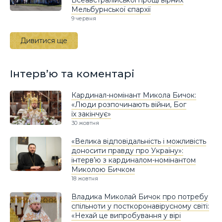
Мельбурнської єпархії
9 червня
Дивитися ще
Інтерв’ю та коментарі
Кардинал-номінант Микола Бичок:
«Люди розпочинають війни, Бог
їх закінчує»
30 жовтня
«Велика відповідальність і можливість
доносити правду про Україну»:
інтерв’ю з кардиналом-номінантом
Миколою Бичком
18 жовтня
Владика Миколай Бичок про потребу
спільноти у посткоронавірусному світі:
«Нехай це випробування у вірі