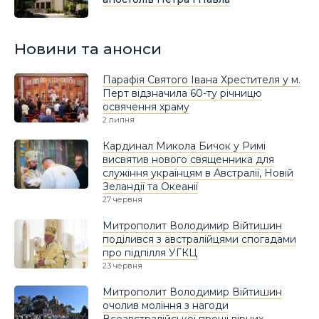
Новини та анонси
Парафія Cвятого Івана Хрестителя у м.
Перт відзначила 60-ту річницю
освячення храму
2 липня
Кардинал Микола Бичок у Римі
висвятив нового священника для
служіння українцям в Австралії, Новій
Зеландії та Океанії
27 червня
Митрополит Володимир Війтишин
поділився з австралійцями спогадами
про підпілля УГКЦ
23 червня
Митрополит Володимир Війтишин
очолив моління з нагоди
Всеавстралійської прощі вірних