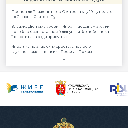
Проповідь Блаженнішого Святослава у 10-ту неділю
по Зісланні Святого Духа
Владика Діонісій Ляхович: «Віра — це динамізм, який
потрібно безнастанно збільшувати, бо небезпека
її втратити завжди присутня»
«Віра, яка не знає сили хреста, є невірою
і лукавством», — владика Ярослав Приріз