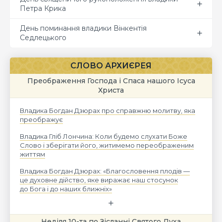
Петра Крика
День поминання владики Вінкентія
Седлецького
СЛОВО АРХИЄРЕЯ
Преображення Господа і Спаса нашого Ісуса
Христа
Владика Богдан Дзюрах про справжню молитву, яка
преображує
Владика Гліб Лончина: Коли будемо слухати Боже
Слово і зберігати його, житимемо переображеним
життям
Владика Богдан Дзюрах: «Благословення плодів —
це духовне дійство, яке виражає наш стосунок
до Бога і до наших ближніх»
Неділя 10-та по Зісланні Святого Духа