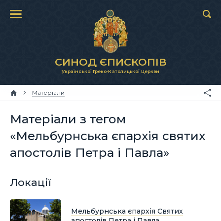
СИНОД ЄПИСКОПІВ
Української Греко-Католицької Церкви
Матеріали
Матеріали з тегом
«Мельбурнська єпархія святих
апостолів Петра і Павла»
Локації
Мельбурнська єпархія Святих
апостолів Петра і Павла