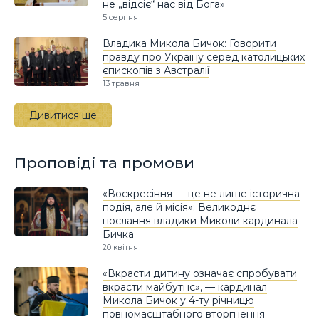
не „відсіє“ нас від Бога»
5 серпня
Владика Микола Бичок: Говорити
правду про Україну серед католицьких
єпископів з Австралії
13 травня
Дивитися ще
Проповіді та промови
«Воскресіння — це не лише історична
подія, але й місія»: Великоднє
послання владики Миколи кардинала
Бичка
20 квітня
«Вкрасти дитину означає спробувати
вкрасти майбутнє», — кардинал
Микола Бичок у 4-ту річницю
повномасштабного вторгнення