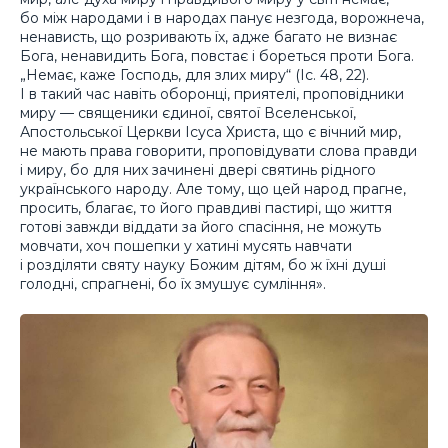
бо між народами і в народах панує незгода, ворожнеча,
ненависть, що розривають їх, адже багато не визнає
Бога, ненавидить Бога, повстає і бореться проти Бога.
„Немає, каже Господь, для злих миру“ (Іс. 48, 22).
І в такий час навіть оборонці, приятелі, проповідники
миру — священики єдиної, святої Вселенської,
Апостольської Церкви Ісуса Христа, що є вічний мир,
не мають права говорити, проповідувати слова правди
і миру, бо для них зачинені двері святинь рідного
українського народу. Але тому, що цей народ прагне,
просить, благає, то його правдиві пастирі, що життя
готові завжди віддати за його спасіння, не можуть
мовчати, хоч пошепки у хатині мусять навчати
і розділяти святу науку Божим дітям, бо ж їхні душі
голодні, спрагнені, бо їх змушує сумління».