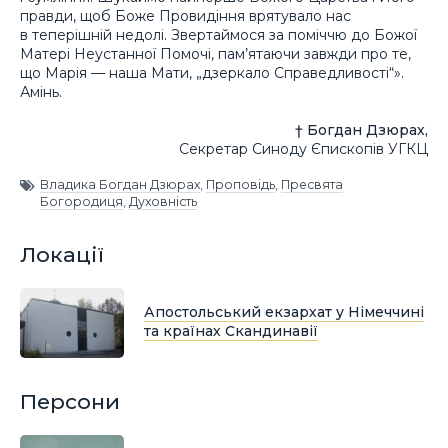
правди, щоб Боже Провидіння врятувало нас
в теперішній недолі. Звертаймося за поміччю до Божої
Матері Неустанної Помочі, пам’ятаючи завжди про те,
що Марія — наша Мати, „дзеркало Справедливості“».
Амінь.
† Богдан Дзюрах,
Секретар Синоду Єпископів УГКЦ
Владика Богдан Дзюрах
,
Проповідь
,
Пресвята
Богородиця
,
Духовність
Локації
Апостольський екзархат у Німеччині
та країнах Скандинавії
Персони