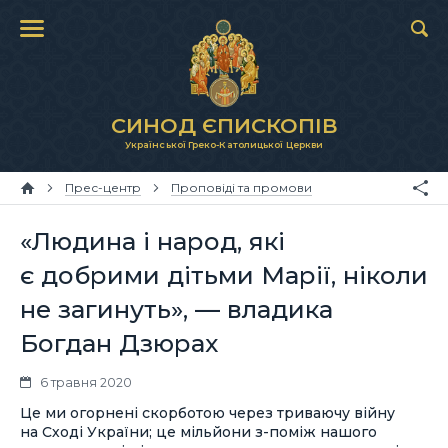
СИНОД ЄПИСКОПІВ
Української Греко-Католицької Церкви
Прес-центр
Проповіді та промови
«Людина і народ, які
є добрими дітьми Марії, ніколи
не загинуть», — владика
Богдан Дзюрах
6 травня 2020
Це ми огорнені скорботою через триваючу війну
на Сході України; це мільйони з-поміж нашого