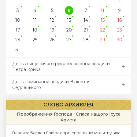
1
2
3
4
5
6
7
8
9
10
11
12
13
14
15
16
17
18
19
20
21
22
23
24
25
26
27
28
29
30
31
День священичого рукоположення владики
Петра Крика
День поминання владики Вінкентія
Седлецького
СЛОВО АРХИЄРЕЯ
Преображення Господа і Спаса нашого Ісуса
Христа
Владика Богдан Дзюрах про справжню молитву, яка