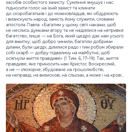
засобів особистого захисту. Сумління змушує і нас
підносити голос на їхній захист та кликати
до скоробагатьків і до можновладців, які обдурюють
і визискують народ, замість йому служити, словами
апостола Павла: «Багатим у цьому світі накажи, щоб
не неслись думками вгору та не надіялися на нетривке
багатство, лише — на Бога, який щедро дає нам усього
для вжитку; щоб добро чинили, багатіли добрими
ділами, були щедрі, ділилися радо і тим робом збирали
собі скарб — добру підвалину на майбутнє, щоб
осягнули життя правдиве» (1 Тим. 6, 17–19). Так, життя
правдиве, яке приносить нам Христос Воскреслий,
а не — ілюзорне, збудоване на грошолюбстві,
на неправді, на визискові, на сльозах, а може і на крові…