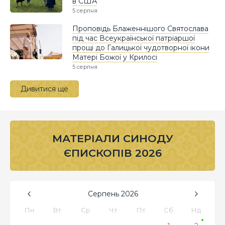
в США
5 серпня
Проповідь Блаженнішого Святослава
під час Всеукраїнської патріаршої
прощі до Галицької чудотворної ікони
Матері Божої у Крилосі
5 серпня
Дивитися ще
МАТЕРІАЛИ СИНОДУ
ЄПИСКОПІВ 2026
Серпень
2026
Пн
Вт
Ср
Чт
Пт
Сб
Нд