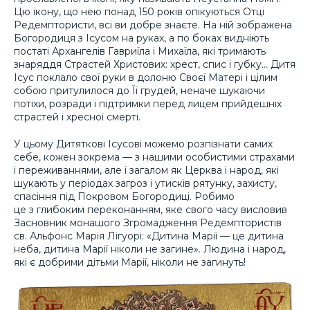
Цю ікону, що нею понад 150 років опікуються Отці
Редемптористи, всі ви добре знаєте. На ній зображена
Богородиця з Ісусом на руках, а по боках видніють
постаті Архангелів Гавриїла і Михаїла, які тримають
знаряддя Страстей Христових: хрест, спис і губку… Дитя
Ісус поклало свої руки в долоню Своєї Матері і цілим
собою притулилося до Її грудей, неначе шукаючи
потіхи, розради і підтримки перед лицем прийдешніх
страстей і хресної смерті.
У цьому Дитяткові Ісусові можемо розпізнати самих
себе, кожен зокрема — з нашими особистими страхами
і переживаннями, але і загалом як Церква і народ, які
шукають у періодах загроз і утисків рятунку, захисту,
спасіння під Покровом Богородиці. Робимо
це з глибоким переконанням, яке свого часу висловив
Засновник монашого Згромадження Редемптористів
св. Альфонс Марія Лігуорі: «Дитина Марії — це дитина
неба, дитина Марії ніколи не загине»
.
Людина і народ,
які є добрими дітьми Марії, ніколи не загинуть!