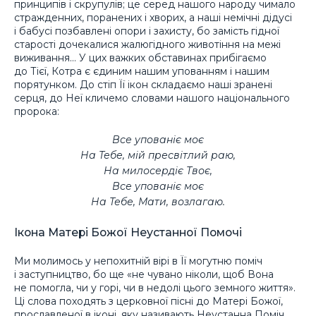
принципів і скрупулів; це серед нашого народу чимало
стражденних, поранених і хворих, а наші немічні дідусі
і бабусі позбавлені опори і захисту, бо замість гідної
старості дочекалися жалюгідного животіння на межі
виживання… У цих важких обставинах прибігаємо
до Тієї, Котра є єдиним нашим упованням і нашим
порятунком. До стіп Її ікон складаємо наші зранені
серця, до Неї кличемо словами нашого національного
пророка:
Все упованіє моє
На Тебе, мій пресвітлий раю,
На милосердіє Твоє,
Все упованіє моє
На Тебе, Мати, возлагаю
.
Ікона Матері Божої Неустанної Помочі
Ми молимось у непохитній вірі в Її могутню поміч
і заступництво, бо ще «не чувано ніколи, щоб Вона
не помогла, чи у горі, чи в недолі цього земного життя».
Ці слова походять з церковної пісні до Матері Божої,
прославленої в іконі, яку називають Неустанна Поміч.