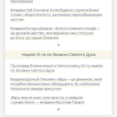
преображує
Владика Гліб Лончина: Коли будемо слухати Боже
Слово і зберігати його, житимемо переображеним
життям
Владика Богдан Дзюрах: «Благословення плодів —
це духовне дійство, яке виражає наш стосунок
до Бога і до наших ближніх»
Неділя 10-та по Зісланні Святого Духа
Проповідь Блаженнішого Святослава у 10-ту неділю
по Зісланні Святого Духа
Владика Діонісій Ляхович: «Віра — це динамізм, який
потрібно безнастанно збільшувати, бо небезпека
її втратити завжди присутня»
«Віра, яка не знає сили хреста, є невірою
і лукавством», — владика Ярослав Приріз