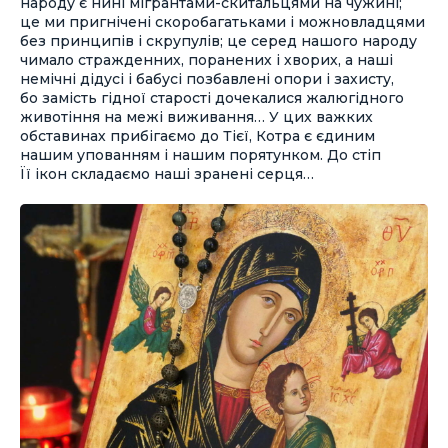
народу є нині мігрантами-скитальцями на чужині;
це ми пригнічені скоробагатьками і можновладцями
без принципів і скрупулів; це серед нашого народу
чимало стражденних, поранених і хворих, а наші
немічні дідусі і бабусі позбавлені опори і захисту,
бо замість гідної старості дочекалися жалюгідного
животіння на межі виживання… У цих важких
обставинах прибігаємо до Тієї, Котра є єдиним
нашим упованням і нашим порятунком. До стіп
Її ікон складаємо наші зранені серця…