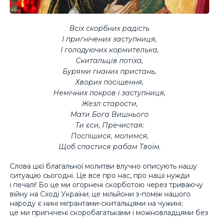
Всіх скорбних радість
І пригнічених заступниця,
І голодуючих кормителька,
Скитальців потіха,
Бурями гнаних пристань,
Хворих посіщення,
Немічних покров і заступниця,
Жезл старости,
Мати Бога Вишнього
Ти єси, Пречистая:
Поспішися, молимся,
Щоб спастися рабам Твоїм
.
Слова цієї благальної молитви влучно описують нашу
ситуацію сьогодні. Це все про нас, про наші нужди
і печалі! Бо це ми огорнені скорботою через триваючу
війну на Сході України; це мільйони з-поміж нашого
народу є нині мігрантами-скитальцями на чужині;
це ми пригнічені скоробагатьками і можновладцями без