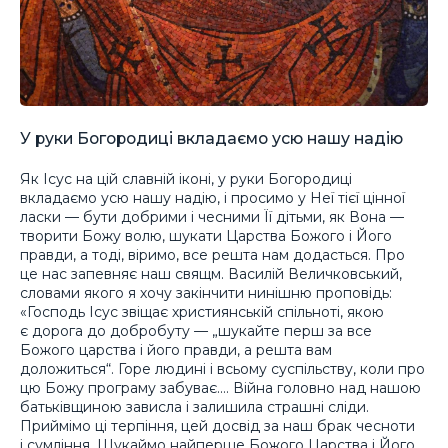
У руки Богородиці вкладаємо усю нашу надію
Як Ісус на цій славній іконі, у руки Богородиці
вкладаємо усю нашу надію, і просимо у Неї тієї цінної
ласки — бути добрими і чесними Її дітьми, як Вона —
творити Божу волю, шукати Царства Божого і Його
правди, а тоді, віримо, все решта нам додасться. Про
це нас запевняє наш свящм. Василій Величковський,
словами якого я хочу закінчити нинішню проповідь:
«Господь Ісус звіщає християнській спільноті, якою
є дорога до добробуту
—
„шукайте перш за все
Божого царства і його правди, а решта вам
доложиться“. Горе людині і всьому суспільству, коли про
цю Божу програму забуває.… Війна головно над нашою
батьківщиною зависла і залишила страшні сліди.
Приймімо ці терпіння, цей досвід за наш брак чесноти
і сумління. Шукаймо найперше Божого Царства і Його