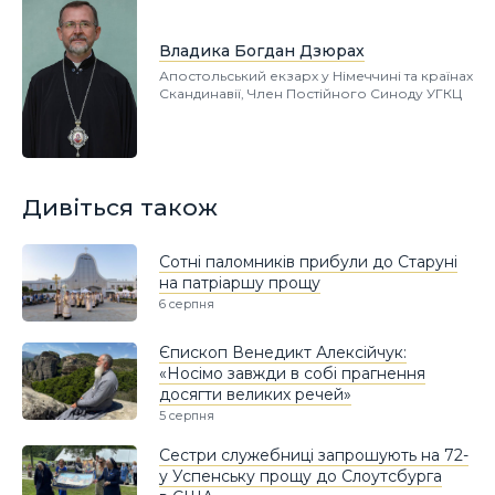
Владика Богдан Дзюрах
Апостольський екзарх у Німеччині та країнах
Скандинавії, Член Постійного Синоду УГКЦ
Дивіться також
Сотні паломників прибули до Старуні
на патріаршу прощу
6 серпня
Єпископ Венедикт Алексійчук:
«Носімо завжди в собі прагнення
досягти великих речей»
5 серпня
Сестри служебниці запрошують на 72-
у Успенську прощу до Слоутсбурга