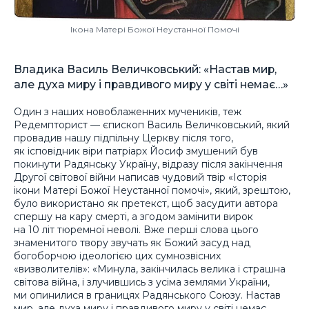
Ікона Матері Божої Неустанної Помочі
Владика Василь Величковський: «Настав мир,
але духа миру і правдивого миру у світі немає…»
Один з наших новоблаженних мучеників, теж
Редемпторист — єпископ Василь Величковський, який
провадив нашу підпільну Церкву після того,
як ісповідник віри патріарх Йосиф змушений був
покинути Радянську Україну, відразу після закінчення
Другої світової війни написав чудовий твір «Історія
ікони Матері Божої Неустанної помочі», який, зрештою,
було використано як претекст, щоб засудити автора
спершу на кару смерті, а згодом замінити вирок
на 10 літ тюремної неволі. Вже перші слова цього
знаменитого твору звучать як Божий засуд над
богоборчою ідеологією цих сумнозвісних
«визволителів»: «Минула, закінчилась велика і страшна
світова війна, і злучившись з усіма землями України,
ми опинилися в границях Радянського Союзу. Настав
мир, але духа миру і правдивого миру у світі немає,