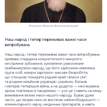
Єпископ Василь Величковський
Наш народ і тепер переживає важкі часи
випробувань
Наш народ і тепер переживає важкі часи випробувань:
кривава спадщина комуністичного минулого;
нестримне зубожіння, зумовлене узаконеним
грабіжництвом народу, що його здійснила невелика
група осіб; мізерні зарплати і масове безробіття,
що спонукає покидати рідний край і власні сім’ї
та родини мільйонів українців і українок, батьків
і матерів; теперішня війна, а на додаток — неочікувана
криза, пов’язана із пандемією, — усе це ставить на межу
виживання великі маси нашого народу. Буває дуже
часто, що людям нині не вистачає найнеобхіднішого —
елементарного харчу, медичних препаратів, а навіть