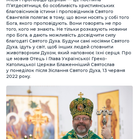
П’ятдесятниця, бо особливість християнських
благовісників істини і проповідників Святого
Євангелія полягає в тому, що вони носять у собі того
Бога, якого проповідують. Вони говорять не про
того, кого не знають. Не тільки розказують новини
про Бога, а дають можливість досвідчити силу
благодаті Святого Духа. Будучи самі носіями Святого
Духа, ідуть у світ, щоб інших людей сповнити
животворним Духом, який наповнює їхні серця. Про
це мовив Отець і Глава Української Греко-
Католицької Церкви Блаженніший Святослав
у понеділок після Зіслання Святого Духа, 13 червня
2022 року.