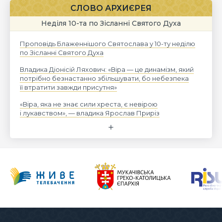
СЛОВО АРХИЄРЕЯ
Неділя 10-та по Зісланні Святого Духа
Проповідь Блаженнішого Святослава у 10-ту неділю
по Зісланні Святого Духа
Владика Діонісій Ляхович: «Віра — це динамізм, який
потрібно безнастанно збільшувати, бо небезпека
її втратити завжди присутня»
«Віра, яка не знає сили хреста, є невірою
і лукавством», — владика Ярослав Приріз