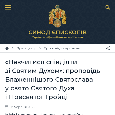
СИНОД ЄПИСКОПІВ
Української Греко-Католицької Церкви
Прес-центр
Проповіді та промови
«Навчитися співдіяти
зі Святим Духом»: проповідь
Блаженнішого Святослава
у свято Святого Духа
і Пресвятої Тройці
16 червня 2022
Місія і проповідь Церкви — це постійна