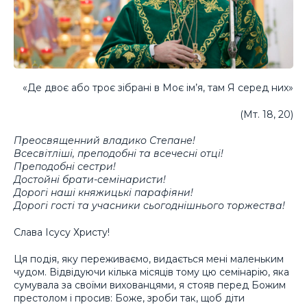
«Де двоє або троє зібрані в Моє ім’я, там Я серед них»
(Мт. 18, 20)
Преосвященний владико Степане!
Всесвітліші, преподобні та всечесні отці!
Преподобні сестри!
Достойні брати-семінаристи!
Дорогі наші княжицькі парафіяни!
Дорогі гості та учасники сьогоднішнього торжества!
Слава Ісусу Христу!
Ця подія, яку переживаємо, видається мені маленьким
чудом. Відвідуючи кілька місяців тому цю семінарію, яка
сумувала за своїми вихованцями, я стояв перед Божим
престолом і просив: Боже, зроби так, щоб діти