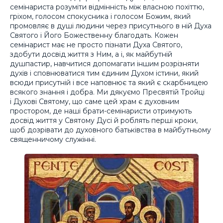
семінариста розуміти відмінність між власною похіттю,
гріхом, голосом спокусника і голосом Божим, який
промовляє в душі людини через присутнього в ній Духа
Святого і Його Божественну благодать. Кожен
семінарист має не просто пізнати Духа Святого,
здобути досвід життя з Ним, а і, як майбутній
душпастир, навчитися допомагати іншим розрізняти
духів і сповнюватися тим єдиним Духом істини, який
всюди присутній і все наповнює та який є скарбницею
всякого знання і добра. Ми дякуємо Пресвятій Тройці
і Духові Святому, що саме цей храм є духовним
простором, де наші брати-семінаристи отримують
досвід життя у Святому Дусі й роблять перші кроки,
щоб дозрівати до духовного батьківства в майбутньому
священничому служінні.