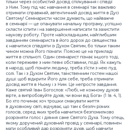
тільки через особистий досвід спілкування і співдії
з Ним. Тому під час навчання в семінарії так важливо
отримати справжній, автентичний досвід життя в Дусі
Святому! Семінаристи часом думають, що найважче
в семінарії — це опанувати начальну програму, успішно
скласти іспити і на завершення написати та захистити
наукову роботу. Проте найскладнішим, найглибшим
завданням семінариста в його дорозі до священства
є навчитися співдіяти із Духом Святим, бо тільки таким
чином можна Його пізнати. Поясню це на прикладі
життя в спільноті. Один семінарист пізнає іншого тоді,
коли переживе з ним певні обставини, події. Як кажуть
в народі, щоб пізнати людину, треба з’їсти з нею пуд
солі. Так і з Духом Святим, таїнственним гостем нашої
душі: щоб відкрити Його для себе, треба отримати
досвід життя в Ньому і з Ним. Це непросте завдання.
Каже святий Іван Богослов: «Любі, не кожному духові
вірте, а випробовуйте духів, чи вони від Бога» (1 Ів. 4, 1).
Бо хто починає хоч трошки смакувати життя
в духовному світі, відчуває, що там є безліч різних
голосів, серед яких треба навчитися безпомилково
розрізняти голос і діяння саме Святого Духа. Тому отець,
якому доручений духовний провід у семінарії, повинен
мати особливий дар розрізняти духів, щоб навчити