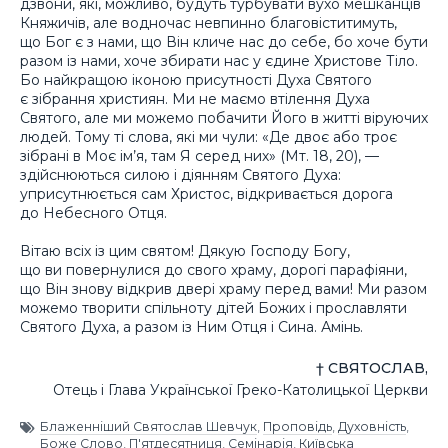
дзвони, які, можливо, будуть турбувати вухо мешканців
Княжичів, але водночас невпинно благовіститимуть,
що Бог є з нами, що Він кличе нас до себе, бо хоче бути
разом із нами, хоче збирати нас у єдине Христове Тіло.
Бо найкращою іконою присутності Духа Святого
є зібрання християн. Ми не маємо втілення Духа
Святого, але ми можемо побачити Його в житті віруючих
людей. Тому ті слова, які ми чули: «Де двоє або троє
зібрані в Моє ім’я, там Я серед них» (Мт. 18, 20), —
здійснюються силою і діянням Святого Духа:
уприсутнюється сам Христос, відкривається дорога
до Небесного Отця.
Вітаю всіх із цим святом! Дякую Господу Богу,
що ви повернулися до свого храму, дорогі парафіяни,
що Він знову відкрив двері храму перед вами! Ми разом
можемо творити спільноту дітей Божих і прославляти
Святого Духа, а разом із Ним Отця і Сина. Амінь.
† СВЯТОСЛАВ,
Отець і Глава Української Греко-Католицької Церкви
Блаженніший Святослав Шевчук
,
Проповідь
,
Духовність
,
Боже Слово
,
П'ятдесятниця
,
Семінарія
,
Київська