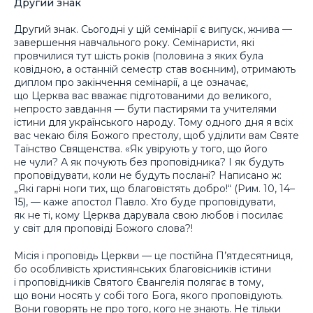
Другий знак
Другий знак. Сьогодні у цій семінарії є випуск, жнива —
завершення навчального року. Семінаристи, які
провчилися тут шість років (половина з яких була
ковідною, а останній семестр став воєнним), отримають
диплом про закінчення семінарії, а це означає,
що Церква вас вважає підготованими до великого,
непросто завдання — бути пастирями та учителями
істини для українського народу. Тому одного дня я всіх
вас чекаю біля Божого престолу, щоб уділити вам Святе
Таїнство Священства. «Як увірують у того, що його
не чули? А як почують без проповідника? І як будуть
проповідувати, коли не будуть послані? Написано ж:
„Які гарні ноги тих, що благовістять добро!“ (Рим. 10, 14–
15), — каже апостол Павло. Хто буде проповідувати,
як не ті, кому Церква дарувала свою любов і посилає
у світ для проповіді Божого слова?!
Місія і проповідь Церкви — це постійна П’ятдесятниця,
бо особливість християнських благовісників істини
і проповідників Святого Євангелія полягає в тому,
що вони носять у собі того Бога, якого проповідують.
Вони говорять не про того, кого не знають. Не тільки