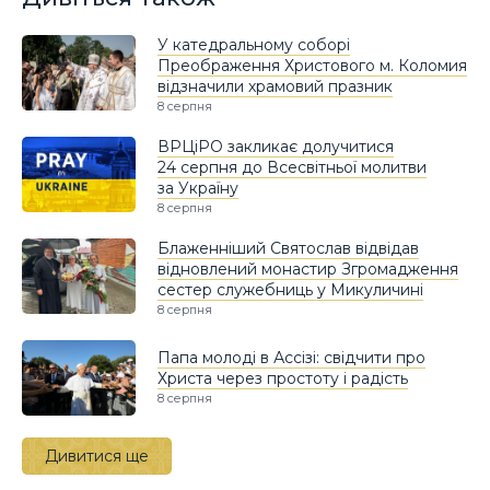
У катедральному соборі
Преображення Христового м. Коломия
відзначили храмовий празник
8 серпня
ВРЦіРО закликає долучитися
24 серпня до Всесвітньої молитви
за Україну
8 серпня
Блаженніший Святослав відвідав
відновлений монастир Згромадження
сестер служебниць у Микуличині
8 серпня
Папа молоді в Ассізі: свідчити про
Христа через простоту і радість
8 серпня
Дивитися ще