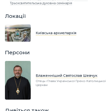
Трьохсвятительська духовна семінарія
Локації
Київська архиєпархія
Персони
Блаженніший Святослав Шевчук
Отець і Глава Української Греко-Католицької
Церкви
Дивіться також