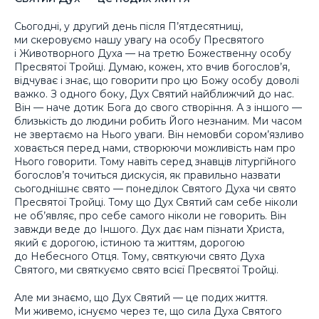
Сьогодні, у другий день після П’ятдесятниці,
ми скеровуємо нашу увагу на особу Пресвятого
і Животворного Духа — на третю Божественну особу
Пресвятої Тройці. Думаю, кожен, хто вчив богослов’я,
відчуває і знає, що говорити про цю Божу особу доволі
важко. З одного боку, Дух Святий найближчий до нас.
Він — наче дотик Бога до свого створіння. А з іншого —
близькість до людини робить Його незнаним. Ми часом
не звертаємо на Нього уваги. Він немовби сором’язливо
ховається перед нами, створюючи можливість нам про
Нього говорити. Тому навіть серед знавців літургійного
богослов’я точиться дискусія, як правильно назвати
сьогоднішнє свято — понеділок Святого Духа чи свято
Пресвятої Тройці. Тому що Дух Святий сам себе ніколи
не об’являє, про себе самого ніколи не говорить. Він
завжди веде до Іншого. Дух дає нам пізнати Христа,
який є дорогою, істиною та життям, дорогою
до Небесного Отця. Тому, святкуючи свято Духа
Святого, ми святкуємо свято всієї Пресвятої Тройці.
Але ми знаємо, що Дух Святий — це подих життя.
Ми живемо, існуємо через те, що сила Духа Святого