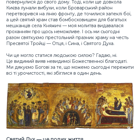
повернулися до свого дому. Тоді, коли ще довкола
Києва лунали вибухи, коли Броварський район
перетворився на лінію фронту, де точилися запеклі бої,
а цей святий храм став бомбосховищем для багатьох
мешканців села Княжичі — моя молитва видавалася
проханням про щось неможливе. І ось ми сьогодні
разом святкуємо престольний празник храму на честь
Пресвятої Тройці — Отця, і Сина, і Святого Духа.
Чи це могло статися людською силою? Гадаю, ні.
Це видимий вияв невидимої Божественної благодаті.
Ми дякуємо Богові за те, що можемо сьогодні пережити
всі ті урочистості, які збіглися в один день.
Святий Дух — це подих життя