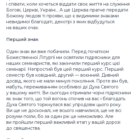
і співати, коли хочеться віддати своє життя на служіння
Богові, Церкві, Україні… А ще Церква прагне передати
Божому людові ті прояви, що є видимими знаками
невидимої благодаті, декотрі з яких відбудуться
на ваших очах.
Перший знак
Один знак ви вже побачили. Перед початком
Божественної Літургії ми освятили підрясники для
наших семінаристів, які закінчили перший курс цієї
семінарії. Непростий був цей перший курс. Перший
семестр був ковідний, другий — воєнний. Дивний
досвід, якого не мали минулі покоління. Проте він був,
мабуть, переживанням особливої дії Духа Святого
у вашому житті. Ви сьогодні отримали чорні підрясники
як знак того, що той вогонь спочив на вас і благодать
Духа Святого торкнулася вас упродовж цього року.
Ви ще не досконалі, не всього навчилися, ще не всі
розуми поїли, бо за один рік це неможливо. Але
ви пройшли перший важливий етап у вашій дорозі
до священства.