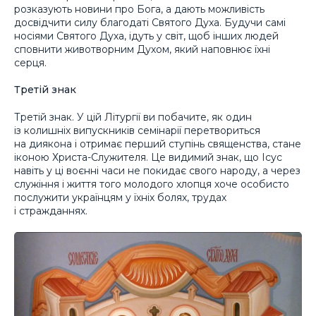
розказують новини про Бога, а дають можливість
досвідчити силу благодаті Святого Духа. Будучи самі
носіями Святого Духа, ідуть у світ, щоб інших людей
сповнити животворним Духом, який наповнює їхні
серця.
Третій знак
Третій знак. У цій Літургії ви побачите, як один
із колишніх випускників семінарії перетвориться
на диякона і отримає перший ступінь священства, стане
іконою Христа-Служителя. Це видимий знак, що Ісус
навіть у ці воєнні часи не покидає свого народу, а через
служіння і життя того молодого хлопця хоче особисто
послужити українцям у їхніх болях, трудах
і стражданнях.