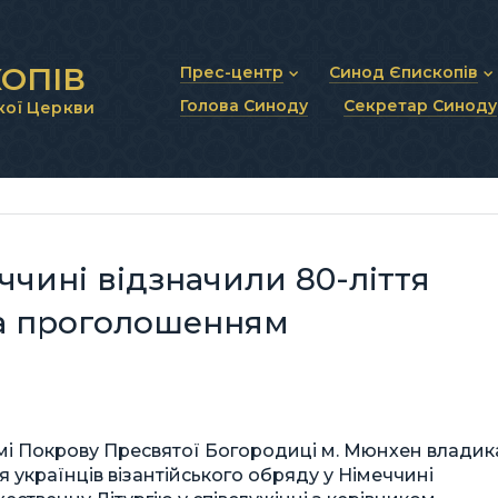
ОПІВ
Прес-центр
Синод Єпископів
Голова Синоду
Секретар Синоду
кої Церкви
Новини та анонси
Статут Синоду Єписко
Інтерв’ю та коментарі
Регламент Синоду Єп
Проповіді та промови
Положення про Голов
Молитовне прикликанн
Синодальні органи
Секретаріат Синоду
Контактна інформація
еччині відзначили 80-ліття
та проголошенням
амі Покрову Пресвятої Богородиці м. Мюнхен владик
 українців візантійського обряду у Німеччині