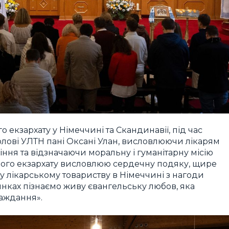
екзархату у Німеччині та Скандинавії, під час
олові УЛТН пані Оксані Улан, висловлюючи лікарям
ння та відзначаючи моральну і гуманітарну місію
ського екзархату висловлюю сердечну подяку, щире
у лікарському товариству в Німеччині з нагоди
инках пізнаємо живу євангельську любов, яка
аждання».