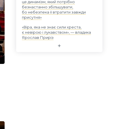
це динамізм, який потрібно
безнастанно збільшувати,
бо небезпека її втратити завжди
присутня»
«Віра, яка не знає сили хреста,
є невірою і лукавством», — владика
Ярослав Приріз