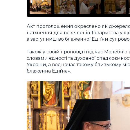
Акт проголошення окреслено як джерело 
натхнення для всіх членів Товариства у 
а заступництво блаженної Едіґни супрово
Також у своїй проповіді під час Молебню
словами єдності та духовної спадкоємності
України, а водночас такому близькому місті
блаженна Едіґна».