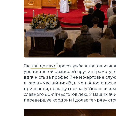
Як
повідомляє
пресслужба Апостольського 
урочистостей архиєрей вручив Грамоту Г
вдячність за професійне й жертовне служі
лікарів у час війни: «Від імені Апостоль
признання, пошану і похвалу Українськом
славного 80-літнього ювілею. У Ваших вч
перевершує кордони і долає темряву стр