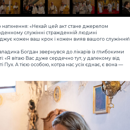
натхнення: «Нехай цей акт стане джерелом
щоденному служінні стражденній людині
джує кожен ваш крок і кожен вияв вашого служіння!»
 владика Богдан звернувся до лікарів із глибокими
: «Я вітаю Вас дуже сердечно тут, у далекому від
 Пух. А тією особою, котра нас усіх єднає, є вона —