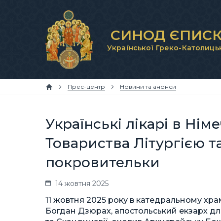
СИНОД ЄПИСК
Української Греко-Католиць
Прес-центр
Новини та анонси
Українські лікарі в Нім
Товариства Літургією 
покровительки
14 жовтня 2025
11 жовтня 2025 року в катедральному хр
Богдан Дзюрах, апостольський екзарх для