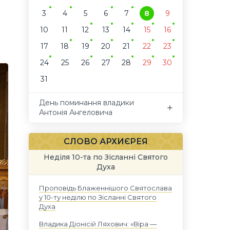
3
4
5
6
7
8
9
10
11
12
13
14
15
16
17
18
19
20
21
22
23
24
25
26
27
28
29
30
31
День поминання владики
Антонія Ангеловича
СЛОВО АРХИЄРЕЯ
Неділя 10-та по Зісланні Святого
Духа
Проповідь Блаженнішого Святослава
у 10-ту неділю по Зісланні Святого
Духа
Владика Діонісій Ляхович: «Віра —