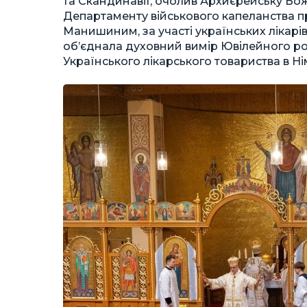
та Скандинавії, очолив Архиєрейську Бож
Департаменту військового капеланства п
Манишиним, за участі українських лікарів
об’єднала духовний вимір Ювілейного рок
Українського лікарського товариства в Ні