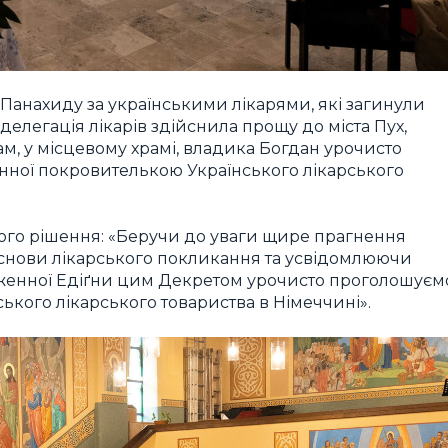
 Панахиду за українськими лікарями, які загинули
 делегація лікарів здійснила прощу до міста Пух,
ам, у місцевому храмі, владика Богдан урочисто
нної покровителькою Українського лікарського
ього рішення: «Беручи до уваги щире прагнення
снови лікарського покликання та усвідомлюючи
лаженної Едіґни цим Декретом урочисто проголошуєм
кого лікарського товариства в Німеччині».