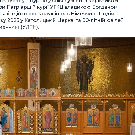
ественну Літургію у співслужінні з керівником
ри Патріаршій курії УГКЦ владикою Богданом
, які здійснюють служіння в Німеччині. Подія
у 2025 у Католицькій Церкві та 80-літній ювілей
меччині (УЛТН).