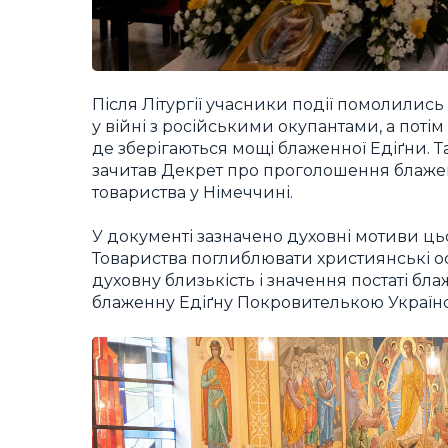
Після Літургії учасники події помолились
у війні з російськими окупантами, а потім
де зберігаються мощі блаженної Едіґни. Т
зачитав Декрет про проголошення блаже
товариства у Німеччині.
У документі зазначено духовні мотиви ц
Товариства поглиблювати християнські о
духовну близькість і значення постаті б
блаженну Едіґну Покровителькою Українсь