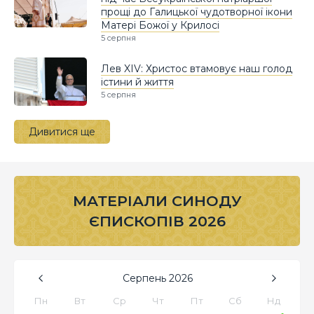
прощі до Галицької чудотворної ікони
Матері Божої у Крилосі
5 серпня
Лев XIV: Христос втамовує наш голод
істини й життя
5 серпня
Дивитися ще
МАТЕРІАЛИ СИНОДУ
ЄПИСКОПІВ 2026
Серпень
2026
Пн
Вт
Ср
Чт
Пт
Сб
Нд