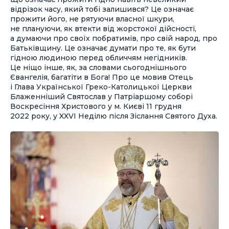
відрізок часу, який тобі залишився? Це означає
прожити його, не рятуючи власної шкури,
не плануючи, як втекти від жорстокої дійсності,
а думаючи про своїх побратимів, про свій народ, про
Батьківщину. Це означає думати про те, як бути
гідною людиною перед обличчям негідників.
Це ніщо інше, як, за словами сьогоднішнього
Євангелія, багатіти в Бога! Про це мовив Отець
і Глава Української Греко-Католицької Церкви
Блаженніший Святослав у Патріаршому соборі
Воскресіння Христового у м. Києві 11 грудня
2022 року, у XXVI Неділю після Зіслання Святого Духа.