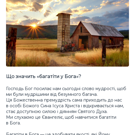
Що значить «багатіти у Бога»?
Господь Бог посилає нам сьогодні слово мудрості, щоб
ми були мудрішими від безумного багача.
Ця Божественна премудрість сама приходить до нас
в особі Божого Сина Ісуса Христа і відкривається нам,
стає доступною силою і діянням Святого Духа.
Ми слухаємо це Євангеліє, щоб навчитися багатіти
в Бога.
Багатіти в Бога — це здобувати якості, які Йому