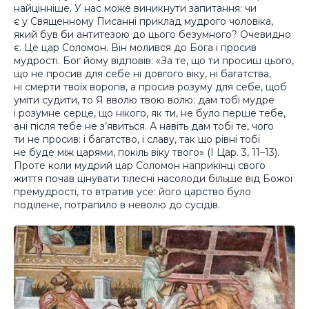
найцінніше. У нас може виникнути запитання: чи
є у Священному Писанні приклад мудрого чоловіка,
який був би антитезою до цього безумного? Очевидно
є. Це цар Соломон. Він молився до Бога і просив
мудрості. Бог йому відповів: «За те, що ти просиш цього,
що не просив для себе ні довгого віку, ні багатства,
ні смерти твоїх ворогів, а просив розуму для себе, щоб
уміти судити, то Я вволю твою волю: дам тобі мудре
і розумне серце, що нікого, як ти, не було перше тебе,
ані після тебе не з’явиться. А навіть дам тобі те, чого
ти не просив: і багатство, і славу, так що рівні тобі
не буде між царями, покіль віку твого» (І Цар. 3, 11–13).
Проте коли мудрий цар Соломон наприкінці свого
життя почав цінувати тілесні насолоди більше від Божої
премудрості, то втратив усе: його царство було
поділене, потрапило в неволю до сусідів.