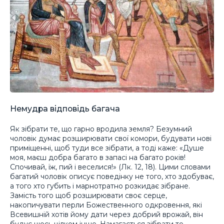
Немудра відповідь багача
Як зібрати те, що гарно вродила земля? Безумний
чоловік думає розширювати свої комори, будувати нові
приміщенні, щоб туди все зібрати, а тоді каже: «Душе
моя, маєш добра багато в запасі на багато років!
Спочивай, їж, пий і веселися!» (Лк. 12, 18). Цими словами
багатий чоловік описує поведінку не того, хто здобуває,
а того хто губить і марнотратно розкидає зібране.
Замість того щоб розширювати своє серце,
накопичувати перли Божественного одкровення, які
Всевишній хотів йому дати через добрий врожай, він
будує щось цілком інше. Намагається зібрати те,