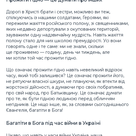
Дорогі в Христі брати і сестри, можливо ви теж,
спілкуючись із нашими солдатами, Героями, які
пережили жахіття російського полону, зі священниками,
яких недавно депортували з окупованих територій,
зауважили одну надзвичайну мудрість. Навіть жахіття
полону стало для них школою премудрості. Усі вони
говорять одне і те саме: ми не знали, скільки
ще проживемо — годину, день чи тиждень, але
ми хотіли той час прожити гідно.
Що означає прожити гідно навіть невеликий відрізок
часу, який тобі залишився? Це означає прожити його,
не рятуючи власної шкури, не плануючи, як втекти від
жорстокої дійсності, а думаючи про своїх побратимів,
про свій народ, про Батьківщину. Це означає думати
про те, як бути гідною людиною перед обличчям
негідників. Це ніщо інше, як, за словами сьогоднішнього
Євангелія, багатіти в Бога!
Багатіти в Бога під час війни в Україні
Цікаво, що навіть у часи війни Україна, наша