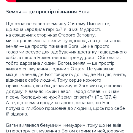
Земля — це простір пізнання Бога
Що означає слово «земля» у Святому Письмі і те,
що вона «вродила гарно»? У книзі Мудрості,
на священних сторінках Старого Заповіту,
ми натрапляємо на незвичну відповідь на це питання:
земля — це простір пізнання Бога. Це не просто
товар чи ресурс для здобування достатку тащоденного
хліба, а школа Божественної премудрості. Обітована,
тобто дарована людині Богом, земля — це простір
живого спілкування людини з Отцем. Це унікальне
місце на землі, де Бог говорить до нас, де Він діє, вчить,
відкриває себе людині. Тому серце кожного
ізраїльтянина, хоч би де закинуло його життя, спішило
додому. У вавилонській неволі народ співав: «Як нам
пісень Господніх на чужій землі співати?» (Пс. 137, 4).
А те, що «земля вродила гарно», означає, що Бог
потужно, глибоко промовив до людини, щось про себе
їй відкрив.
Багач виявився безумним, немудрим, тому що не вмів
із простору спілкування з Богом отримати найдорожче,