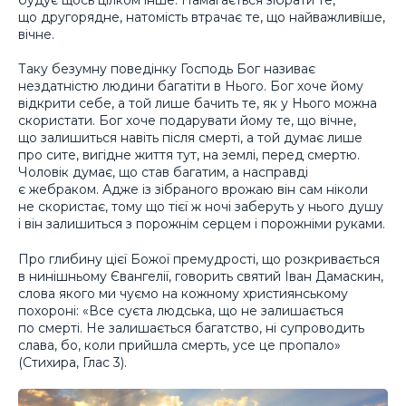
що другорядне, натомість втрачає те, що найважливіше,
вічне.
Таку безумну поведінку Господь Бог називає
нездатністю людини багатіти в Нього. Бог хоче йому
відкрити себе, а той лише бачить те, як у Нього можна
скористати. Бог хоче подарувати йому те, що вічне,
що залишиться навіть після смерті, а той думає лише
про сите, вигідне життя тут, на землі, перед смертю.
Чоловік думає, що став багатим, а насправді
є жебраком. Адже із зібраного врожаю він сам ніколи
не скористає, тому що тієї ж ночі заберуть у нього душу
і він залишиться з порожнім серцем і порожніми руками.
Про глибину цієї Божої премудрості, що розкривається
в нинішньому Євангелії, говорить святий Іван Дамаскин,
слова якого ми чуємо на кожному християнському
похороні: «Все суєта людська, що не залишається
по смерті. Не залишається багатство, ні супроводить
слава, бо, коли прийшла смерть, усе це пропало»
(Стихира, Глас 3).