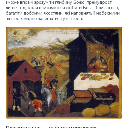
зможе вповні зрозуміти глибину Божої премудрості
лише тоді, коли вчитиметься любити Бога і ближнього,
багатіти добрими якостями, які наповнять її небесними
цінностями, що залишаться у вічності.
Прожити гідно — це думати про інших