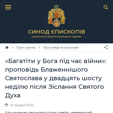
СИНОД ЄПИСКОПІВ
Української Греко-Католицької Церкви
Прес-центр
Проповіді та промови
«Багатіти у Бога під час війни»:
проповідь Блаженнішого
Святослава у двадцять шосту
неділю після Зіслання Святого
Духа
14 грудня 2022
Що означає прожити гідно навіть невеликий