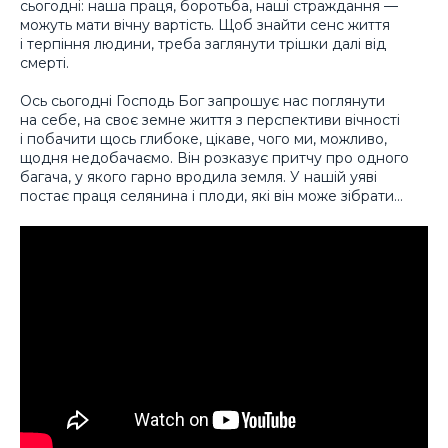
сьогодні: наша праця, боротьба, наші страждання —
можуть мати вічну вартість. Щоб знайти сенс життя
і терпіння людини, треба заглянути трішки далі від
смерті.
Ось сьогодні Господь Бог запрошує нас поглянути
на себе, на своє земне життя з перспективи вічності
і побачити щось глибоке, цікаве, чого ми, можливо,
щодня недобачаємо. Він розказує притчу про одного
багача, у якого гарно вродила земля. У нашій уяві
постає праця селянина і плоди, які він може зібрати…