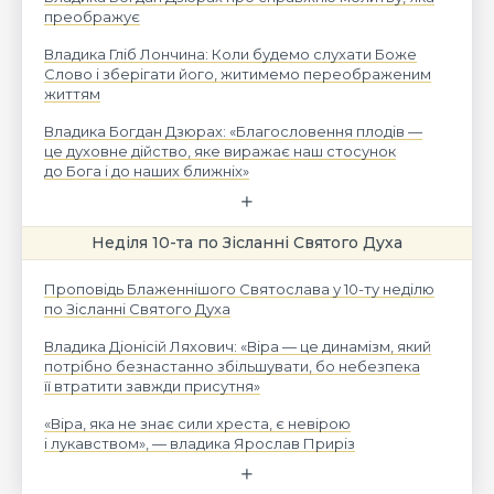
преображує
Владика Гліб Лончина: Коли будемо слухати Боже
Слово і зберігати його, житимемо переображеним
життям
Владика Богдан Дзюрах: «Благословення плодів —
це духовне дійство, яке виражає наш стосунок
до Бога і до наших ближніх»
Неділя 10-та по Зісланні Святого Духа
Проповідь Блаженнішого Святослава у 10-ту неділю
по Зісланні Святого Духа
Владика Діонісій Ляхович: «Віра — це динамізм, який
потрібно безнастанно збільшувати, бо небезпека
її втратити завжди присутня»
«Віра, яка не знає сили хреста, є невірою
і лукавством», — владика Ярослав Приріз