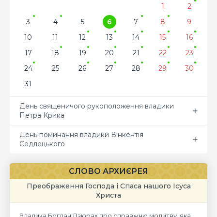
1
2
3
4
5
6
7
8
9
10
11
12
13
14
15
16
17
18
19
20
21
22
23
24
25
26
27
28
29
30
31
День священичого рукоположення владики
Петра Крика
День поминання владики Вінкентія
Седлецького
СЛОВО АРХИЄРЕЯ
Преображення Господа і Спаса нашого Ісуса
Христа
Владика Богдан Дзюрах про справжню молитву, яка