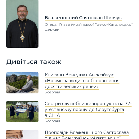
Блаженніший Святослав Шевчук
Отець і Глава Української Греко-Католицької
Церкви
Дивіться також
Єпископ Венедикт Алексійчук:
«Носімо завжди в собі прагнення
досягти великих речей»
5 серпня
Сестри служебниці запрошують на 72-
у Успенську прощу до Слоутсбурга
в США
5 серпня
Проповідь Блаженнішого Святослава
під час Всеукраїнської патріаршої