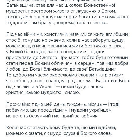
Батьківщина, стає для нас школою Божественної
мудрості, простором живого спілкування з Богом.
Господь Бог запрошує нас вміти багатіти в Ньому навіть
тоді, коли нам бракує, зокрема, тепла і світла…
Під час війни ми, християни, навчилися жити вглибший
спосіб, тому що не знаємо, коли в нас заберуть душу,
можливо, цієї ночі. Навчилися жити без тяжкого гріха,
у Божій благодаті, часто сповідатися і щодня
приступати до Святого Причастя, тобто бути готовими
стати перед Божим обличчям із серцем, повним добра,
любові до Бога і ближнього, до своєї Батьківщини.
Те добро ми часом окреслюємо словом «патріотизм»
як любов до свого народу і рідної землі. Багатіти в Бога
під час війни в Україні — нехай буде нашою
християнською мудрістю і силою.
Проживімо гідно цей день, тиждень, місяць — і тоді
побачимо, що перед гідним і мудрим українцем
не встоїть безумний і негідний загарбник.
Коли нас спитають, кому буде те, що ми надбали,
можемо сказати, як мудрі слухачі Божого слова,