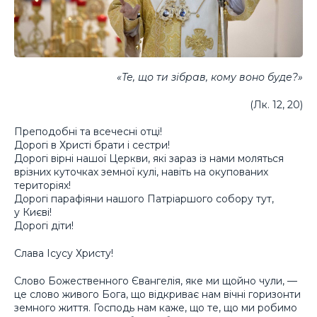
«Те, що ти зібрав, кому воно буде?»
(Лк. 12, 20)
Преподобні та всечесні отці!
Дорогі в Христі брати і сестри!
Дорогі вірні нашої Церкви, які зараз із нами моляться
врізних куточках земної кулі, навіть на окупованих
територіях!
Дорогі парафіяни нашого Патріаршого собору тут,
у Києві!
Дорогі діти!
Слава Ісусу Христу!
Слово Божественного Євангелія, яке ми щойно чули, —
це слово живого Бога, що відкриває нам вічні горизонти
земного життя. Господь нам каже, що те, що ми робимо