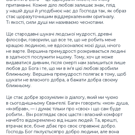
притаманні. Кожне діло любові залишає знак, плід
у нашій душі й уподібнює нас до Господа так, як образ
стає щоразуточнішим віддзеркаленням оригіналу.
Ті якості, сили душі ми називаємо чеснотами.
Ще стародавні шукачі людської мудрості, древні
філософи, говорили, що все те, що не робить мене
кращою людиною, не вдосконалює моєї душі, нічого
не варте. Вершина премудрості розкривається людині
в здатності послужити іншому. Тому, хоч це може
видаватися дивним, після смерті нам залишиться лише
любов до Бога і те, що ми в ім’я цієї любові зробили
ближньому. Вершина премудрості полягає в тому, щоб
шукати не власного добра, а бажати добра своєму
ближньому.
Це стає добре зрозумілим із діалогу, який ми чуємо
в сьогоднішньому Євангелії. Багач говорить: «моя» душа,
«я»зібрав», — і думає тільки про «своє» і що сам буде
робити… Він розглядає своє щастя і власний комфорт
начебто відокремлено від інших людей. Та, врешті,
втрачає все, боне дбає про своє справжнє добро.
Господь Бог піклуєтьсяпро добро людини, але вона