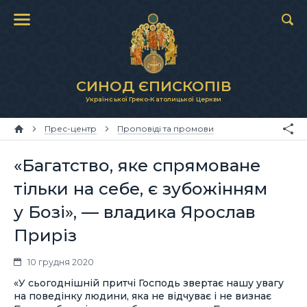
СИНОД ЄПИСКОПІВ
Української Греко-Католицької Церкви
Прес-центр
Проповіді та промови
«Багатство, яке спрямоване
тільки на себе, є зубожінням
у Бозі», — владика Ярослав
Приріз
10 грудня 2020
«У сьогоднішній притчі Господь звертає нашу увагу
на поведінку людини, яка не відчуває і не визнає