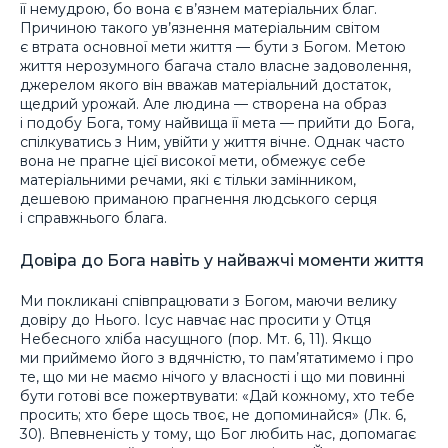
її немудрою, бо вона є в’язнем матеріальних благ.
Причиною такого ув’язнення матеріальним світом
є втрата основної мети життя — бути з Богом. Метою
життя нерозумного багача стало власне задоволення,
джерелом якого він вважав матеріальний достаток,
щедрий урожай. Але людина — створена на образ
і подобу Бога, тому найвища її мета — прийти до Бога,
спілкуватись з Ним, увійти у життя вічне. Однак часто
вона не прагне цієї високої мети, обмежує себе
матеріальними речами, які є тільки замінником,
дешевою приманою прагнення людського серця
і справжнього блага.
Довіра до Бога навіть у найважчі моменти життя
Ми покликані співпрацювати з Богом, маючи велику
довіру до Нього. Ісус навчає нас просити у Отця
Небесного хліба насущного (пор. Мт. 6, 11). Якщо
ми приймемо його з вдячністю, то пам’ятатимемо і про
те, що ми не маємо нічого у власності і що ми повинні
бути готові все пожертвувати: «Дай кожному, хто тебе
просить; хто бере щось твоє, не допоминайся» (Лк. 6,
30). Впевненість у тому, що Бог любить нас, допомагає