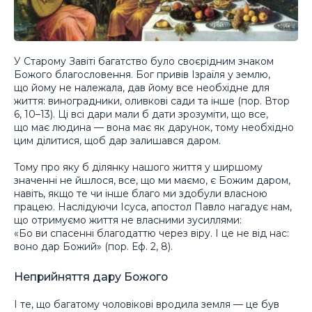
У Старому Завіті багатство було своєрідним знаком
Божого благословення. Бог привів Ізраїля у землю,
що йому не належала, дав йому все необхідне для
життя: виноградники, оливкові сади та інше (пор. Втор
6, 10–13). Ці всі дари мали б дати зрозуміти, що все,
що має людина — вона має як дарунок, тому необхідно
цим ділитися, щоб дар залишався даром.
Тому про яку б ділянку нашого життя у ширшому
значенні не йшлося, все, що ми маємо, є Божим даром,
навіть, якщо те чи інше благо ми здобули власною
працею. Наслідуючи Ісуса, апостол Павло нагадує нам,
що отримуємо життя не власними зусиллями:
«Бо ви спасенні благодаттю через віру. І це не від нас:
воно дар Божий» (пор. Еф. 2, 8).
Неприйняття дару Божого
І те, що багатому чоловікові вродила земля — це був