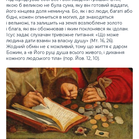
якою б великою не була сума, яку він готовий віддати,
його кінцева доля неминуча. Бо, як і всі люди, багаті або
бідні, кожен опиниться в могилі, де знаходяться
і вельможі, та залишить на землі возлюблене золото
і блага, які він обожнював і яким поклонявся як ідолам.
Ісус задає слухачам тривожне питання: «Що може
людина дати взамін за власну душу» (Мт. 16, 26).
Жодний обмін не є можливий, тому що життя є даром
Божим, а «в Його руці душа всього живого, і дихання
кожного людського тіла» (пор. Йов. 12, 10).