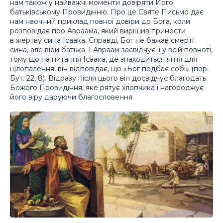
нам також у найважчі моменти довіряти Його
батьківському Провидінню. Про це Святе Письмо дає
нам наочний приклад повної довіри до Бога, коли
розповідає про Авраама, який вирішив принести
в жертву сина Ісаака. Справді, Бог не бажав смерті
сина, але віри батька. І Авраам засвідчує її у всій повноті,
тому що на питання Ісаака, де знаходиться ягня для
цілопалення, він відповідає, що «Бог подбає собі» (пор.
Бут. 22, 8). Відразу після цього він досвідчує благодать
Божого Провидіння, яке рятує хлопчика і нагороджує
його віру даруючи благословення.