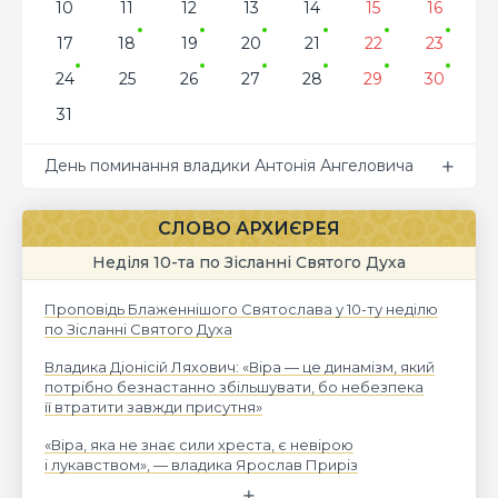
10
11
12
13
14
15
16
17
18
19
20
21
22
23
24
25
26
27
28
29
30
31
День поминання владики Антонія Ангеловича
СЛОВО АРХИЄРЕЯ
Неділя 10-та по Зісланні Святого Духа
Проповідь Блаженнішого Святослава у 10-ту неділю
по Зісланні Святого Духа
Владика Діонісій Ляхович: «Віра — це динамізм, який
потрібно безнастанно збільшувати, бо небезпека
її втратити завжди присутня»
«Віра, яка не знає сили хреста, є невірою
і лукавством», — владика Ярослав Приріз