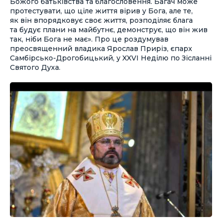
Божого батьківства та благословення. Багач може
протестувати, що ціле життя вірив у Бога, але те,
як він впорядковує своє життя, розподіляє блага
та будує плани на майбутнє, демонструє, що він жив
так, ніби Бога не має». Про це роздумував
преосвященний владика Ярослав Приріз, єпарх
Самбірсько-Дрогобицький, у XXVI Неділю по Зісланні
Святого Духа.