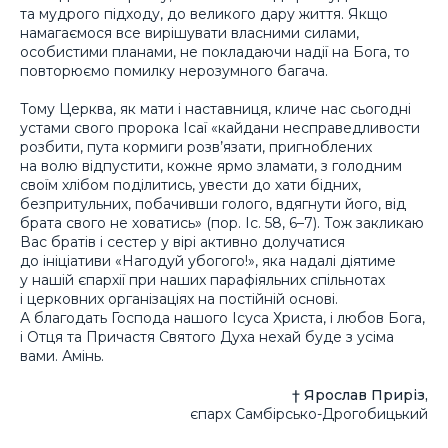
та мудрого підходу, до великого дару життя. Якщо
намагаємося все вирішувати власними силами,
особистими планами, не покладаючи надії на Бога, то
повторюємо помилку нерозумного багача.
Тому Церква, як мати і наставниця, кличе нас сьогодні
устами свого пророка Ісаї «кайдани несправедливости
розбити, пута кормиги розв’язати, пригноблених
на волю відпустити, кожне ярмо зламати, з голодним
своїм хлібом поділитись, увести до хати бідних,
безпритульних, побачивши голого, вдягнути його, від
брата свого не ховатись» (пор. Іс. 58, 6–7). Тож закликаю
Вас братів і сестер у вірі активно долучатися
до ініціативи «Нагодуй убогого!», яка надалі діятиме
у нашій єпархії при наших парафіяльних спільнотах
і церковних організаціях на постійній основі.
А благодать Господа нашого Ісуса Христа, і любов Бога,
і Отця та Причастя Святого Духа нехай буде з усіма
вами. Амінь.
† Ярослав Приріз,
єпарх Самбірсько-Дрогобицький