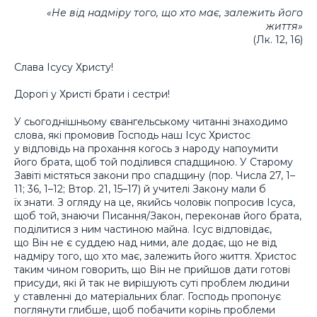
«Не від надміру того, що хто має, залежить його
життя»
(Лк. 12, 16)
Слава Ісусу Христу!
Дорогі у Христі брати і сестри!
У сьогоднішньому євангельському читанні знаходимо
слова, які промовив Господь наш Ісус Христос
у відповідь на прохання когось з народу напоумити
його брата, щоб той поділився спадщиною. У Старому
Завіті містяться закони про спадщину (пор. Числа 27, 1–
11; 36, 1–12; Втор. 21, 15–17) й учителі Закону мали б
їх знати. З огляду на це, якийсь чоловік попросив Ісуса,
щоб той, знаючи Писання/Закон, переконав його брата,
поділитися з ним частиною майна. Ісус відповідає,
що Він не є суддею над ними, але додає, що не від
надміру того, що хто має, залежить його життя. Христос
таким чином говорить, що Він не прийшов дати готові
присуди, які й так не вирішують суті проблем людини
у ставленні до матеріальних благ. Господь пропонує
поглянути глибше, щоб побачити корінь проблеми