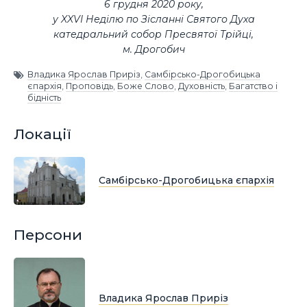
6 грудня 2020 року,
у XXVI Неділю по Зісланні Святого Духа
катедральний собор Пресвятої Трійці,
м. Дрогобич
Владика Ярослав Приріз
,
Самбірсько-Дрогобицька
єпархія
,
Проповідь
,
Боже Слово
,
Духовність
,
Багатство і
бідність
Локації
Самбірсько-Дрогобицька єпархія
Персони
Владика Ярослав Приріз