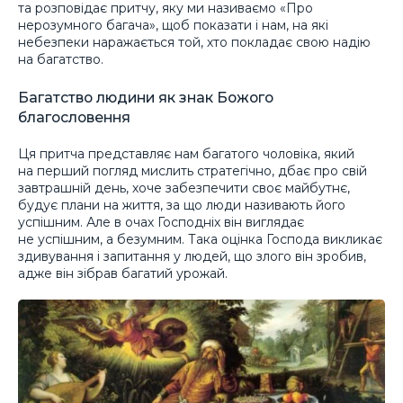
та розповідає притчу, яку ми називаємо «Про
нерозумного багача», щоб показати і нам, на які
небезпеки наражається той, хто покладає свою надію
на багатство.
Багатство людини як знак Божого
благословення
Ця притча представляє нам багатого чоловіка, який
на перший погляд мислить стратегічно, дбає про свій
завтрашній день, хоче забезпечити своє майбутнє,
будує плани на життя, за що люди називають його
успішним. Але в очах Господніх він виглядає
не успішним, а безумним. Така оцінка Господа викликає
здивування і запитання у людей, що злого він зробив,
адже він зібрав багатий урожай.