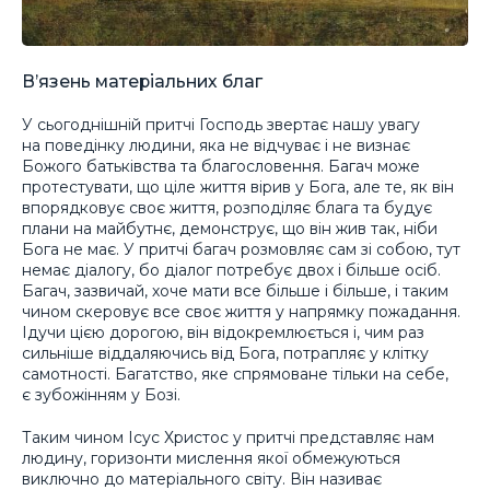
В’язень матеріальних благ
У сьогоднішній притчі Господь звертає нашу увагу
на поведінку людини, яка не відчуває і не визнає
Божого батьківства та благословення. Багач може
протестувати, що ціле життя вірив у Бога, але те, як він
впорядковує своє життя, розподіляє блага та будує
плани на майбутнє, демонструє, що він жив так, ніби
Бога не має. У притчі багач розмовляє сам зі собою, тут
немає діалогу, бо діалог потребує двох і більше осіб.
Багач, зазвичай, хоче мати все більше і більше, і таким
чином скеровує все своє життя у напрямку пожадання.
Ідучи цією дорогою, він відокремлюється і, чим раз
сильніше віддаляючись від Бога, потрапляє у клітку
самотності. Багатство, яке спрямоване тільки на себе,
є зубожінням у Бозі.
Таким чином Ісус Христос у притчі представляє нам
людину, горизонти мислення якої обмежуються
виключно до матеріального світу. Він називає