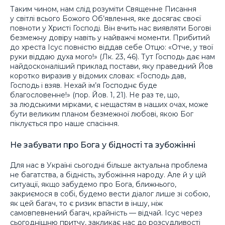
Таким чином, нам слід розуміти Священне Писання
у світлі всього Божого Об’явлення, яке досягає своєї
повноти у Христі Господі. Він вчить нас виявляти Богові
безмежну довіру навіть у найважчі моменти. Прибитий
до хреста Ісус повністю віддав себе Отцю: «Отче, у твої
руки віддаю духа мого!» (Лк. 23, 46). Тут Господь дає нам
найдосконаліший приклад постави, яку праведний Йов
коротко виразив у відомих словах: «Господь дав,
Господь і взяв. Нехай ім’я Господнє буде
благословенне!» (пор. Йов. 1, 21). Не раз те, що,
за людськими мірками, є нещастям в наших очах, може
бути великим планом безмежної любові, якою Бог
піклується про наше спасіння.
Не забувати про Бога у бідності та зубожінні
Для нас в Україні сьогодні більше актуальна проблема
не багатства, а бідність, зубожіння народу. Але й у цій
ситуації, якщо забудемо про Бога, ближнього,
закриємося в собі, будемо вести діалог лише зі собою,
як цей багач, то є ризик впасти в іншу, ніж
самовпевнений багач, крайність — відчай. Ісус через
сьогоднішню притчу, закликає нас до розсудливості