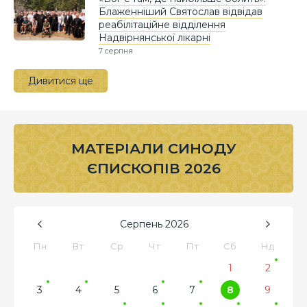
Блаженніший Святослав відвідав
реабілітаційне відділення
Надвірнянської лікарні
7 серпня
Дивитися ще
МАТЕРІАЛИ СИНОДУ
ЄПИСКОПІВ 2026
Серпень
2026
Пн
Вт
Ср
Чт
Пт
Сб
Нд
1
2
3
4
5
6
7
8
9