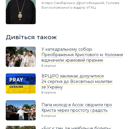
Єпарх Самбірсько-Дрогобицький, Голова
Богословського відділу УГКЦ
Дивіться також
У катедральному соборі
Преображення Христового м. Коломия
відзначили храмовий празник
8 серпня
ВРЦіРО закликає долучитися
24 серпня до Всесвітньої молитви
за Україну
8 серпня
Папа молоді в Ассізі: свідчити про
Христа через простоту і радість
8 серпня
«Бог є там, де найбільше болить»: