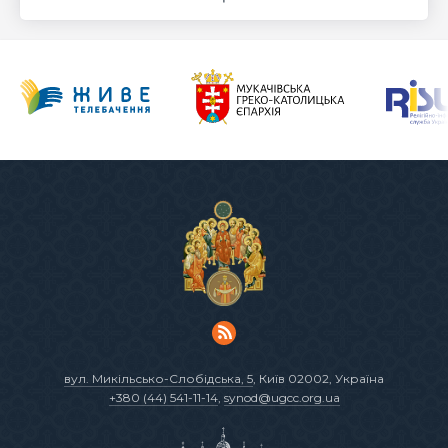
вул. Микільсько-Слобідська, 5
, Київ 02002, Україна
+380 (44) 541-11-14
,
synod@ugcc.org.ua