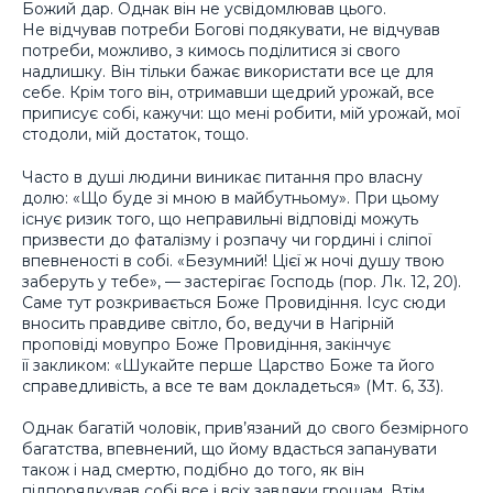
Божий дар. Однак він не усвідомлював цього.
Не відчував потреби Богові подякувати, не відчував
потреби, можливо, з кимось поділитися зі свого
надлишку. Він тільки бажає використати все це для
себе. Крім того він, отримавши щедрий урожай, все
приписує собі, кажучи: що мені робити, мій урожай, мої
стодоли, мій достаток, тощо.
Часто в душі людини виникає питання про власну
долю: «Що буде зі мною в майбутньому». При цьому
існує ризик того, що неправильні відповіді можуть
призвести до фаталізму і розпачу чи гордині і сліпої
впевненості в собі. «Безумний! Цієї ж ночі душу твою
заберуть у тебе», — застерігає Господь (пор. Лк. 12, 20).
Саме тут розкривається Боже Провидіння. Ісус сюди
вносить правдиве світло, бо, ведучи в Нагірній
проповіді мовупро Боже Провидіння, закінчує
її закликом: «Шукайте перше Царство Боже та його
справедливість, а все те вам докладеться» (Мт. 6, 33).
Однак багатій чоловік, прив’язаний до свого безмірного
багатства, впевнений, що йому вдасться запанувати
також і над смертю, подібно до того, як він
підпорядкував собі все і всіх завдяки грошам. Втім,