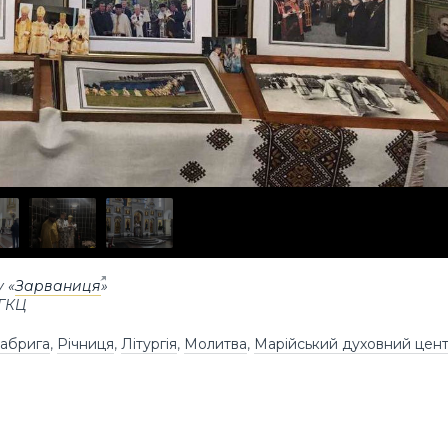
 «
Зарваниця
»
УГКЦ
Сабрига
,
Річниця
,
Літургія
,
Молитва
,
Марійський духовний цен