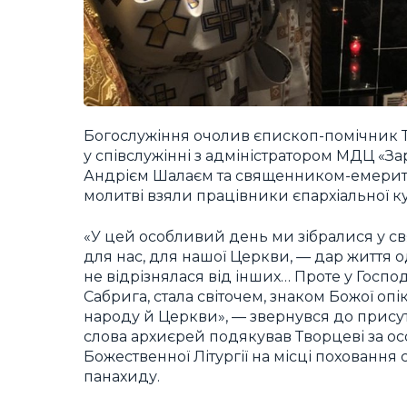
Богослужіння очолив єпископ-помічник 
у співслужінні з адміністратором МДЦ «За
Андрієм Шалаєм та священником-емерито
молитві взяли працівники єпархіальної кур
«У цей особливий день ми зібралися у св
для нас, для нашої Церкви, — дар життя о
не відрізнялася від інших… Проте у Госпо
Сабрига, стала світочем, знаком Божої оп
народу й Церкви», — звернувся до прису
слова архиєрей подякував Творцеві за о
Божественної Літургії на місці поховання 
панахиду.