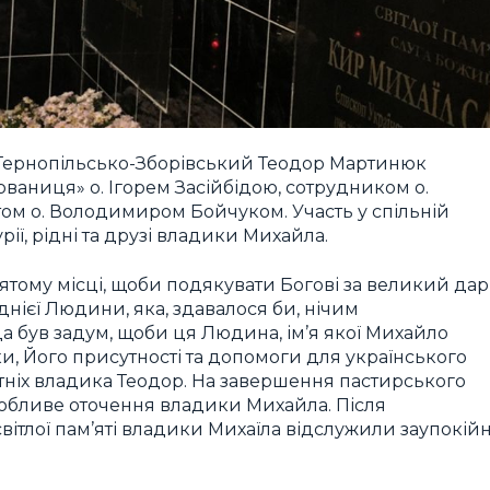
Тернопільсько-Зборівський Теодор Мартинюк
рваниця» о. Ігорем Засійбідою, сотрудником о.
м о. Володимиром Бойчуком. Участь у спільній
ії, рідні та друзі владики Михайла.
ятому місці, щоби подякувати Богові за великий дар
днієї Людини, яка, здавалося би, нічим
да був задум, щоби ця Людина, ім’я якої Михайло
іки, Його присутності та допомоги для українського
тніх владика Теодор. На завершення пастирського
собливе оточення владики Михайла. Після
світлої пам’яті владики Михаїла відслужили заупокій