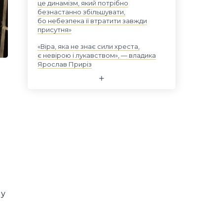
це динамізм, який потрібно
безнастанно збільшувати,
бо небезпека її втратити завжди
присутня»
«Віра, яка не знає сили хреста,
є невірою і лукавством», — владика
Ярослав Приріз
ну