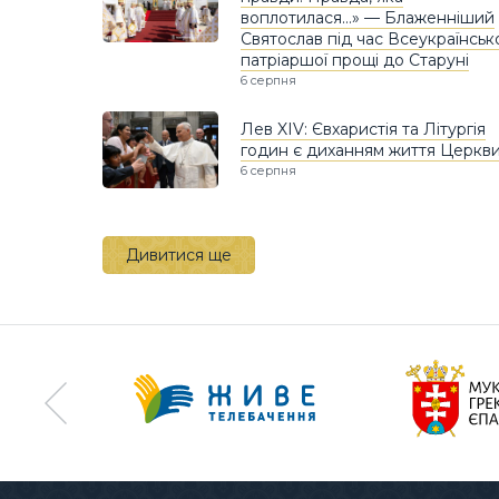
воплотилася…» — Блаженніший
Святослав під час Всеукраїнськ
патріаршої прощі до Старуні
6 серпня
Лев XIV: Євхаристія та Літургія
годин є диханням життя Церкв
6 серпня
Дивитися ще