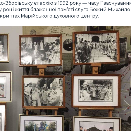
Зборівську єпархію з 1992 року — часу її заснування
у році життя блаженної пам’яті слуга Божий Михайло
у криптах Марійського духовного центру.