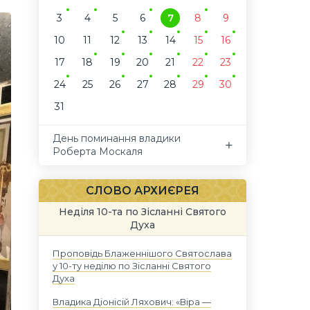
3
4
5
6
7
8
9
10
11
12
13
14
15
16
17
18
19
20
21
22
23
24
25
26
27
28
29
30
31
День поминання владики
Роберта Москаля
СЛОВО АРХИЄРЕЯ
Неділя 10-та по Зісланні Святого
Духа
Проповідь Блаженнішого Святослава
у 10-ту неділю по Зісланні Святого
Духа
Владика Діонісій Ляхович: «Віра —