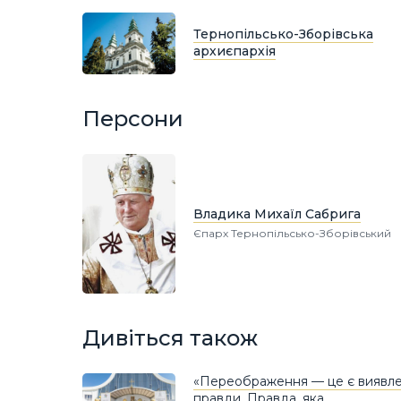
Тернопільсько-Зборівська
архиєпархія
Персони
Владика Михаїл Сабрига
Єпарх Тернопільсько-Зборівський
Дивіться також
«Переображення — це є виявл
правди. Правда, яка