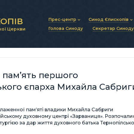
ОПІВ
Прес-центр
Синод Єпископів
Голова Синоду
Секретар Синоду
кої Церкви
Новини та анонси
Статут Синоду Єписко
Інтерв’ю та коментарі
Регламент Синоду Єп
Проповіді та промови
Положення про Голов
Молитовне прикликанн
Синодальні органи
Секретаріат Синоду
Контактна інформація
 пам’ять першого
ького єпарха Михайла Сабриг
блаженної пам’яті владики Михайла Сабриги
рійському духовному центрі «Зарваниця». Розпочали
ургією за дар життя духовного батька Тернопілсько