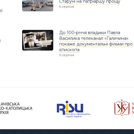
Старуні на патріаршу прощу
6 серпня
ої
До 100-річчя владики Павла
Василика телеканал «Галичина»
и
покаже документальні фільми про
єпископа
5 серпня