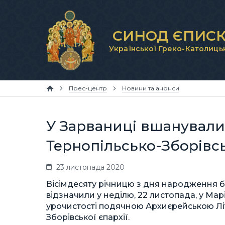
СИНОД ЄПИСК
Української Греко-Католиць
Прес-центр
Новини та анонси
У Зарваниці вшанували
Тернопільсько-Зборівс
23 листопада 2020
Вісімдесяту річницю з дня народження 
відзначили у неділю, 22 листопада, у Ма
урочистості подячною Архиєрейською Літ
Зборівської єпархії.