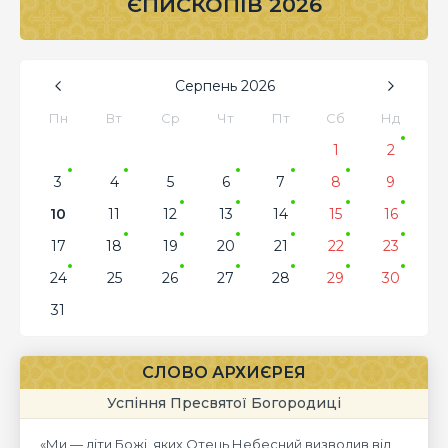
ЄПИСКОПІВ 2026
Серпень
2026
Пн
Вт
Ср
Чт
Пт
Сб
Нд
1
2
3
4
5
6
7
8
9
10
11
12
13
14
15
16
17
18
19
20
21
22
23
24
25
26
27
28
29
30
31
СЛОВО АРХИЄРЕЯ
Успіння Пресвятої Богородиці
«Ми — діти Божі, яких Отець Небесний визволив від