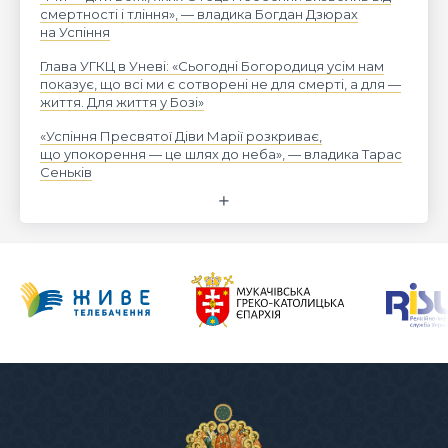
смертності і тління», — владика Богдан Дзюрах
на Успіння
Глава УГКЦ в Уневі: «Сьогодні Богородиця усім нам
показує, що всі ми є сотворені не для смерті, а для —
життя. Для життя у Бозі»
«Успіння Пресвятої Діви Марії розкриває,
що упокорення — це шлях до неба», — владика Тарас
Сеньків