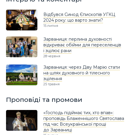
Відбувся Синод Єпископів УГКЦ
2024 року: що варто знати?
15 липня
Зарваниця: перлина духовності
відкриває обійми для переселенців
і зцілює рани
28 червня
Зарваниця: через Діву Марію стати
на шлях духовного й тілесного
зцілення
25 травня
Проповіді та промови
«Господь підіймає тих, хто впав»:
проповідь Блаженнішого Святослава
під час Всеукраїнської прощі
до Зарваниці