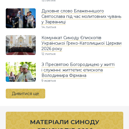
15 липня
Духовне слово Блаженнішого
Святослава під час молитовних чувань
у Зарваниці
14 липня
Комунікат Синоду Єпископів
Української Греко-Католицької Церкви
2026 року
12 липня
З Пресвятою Богородицею у житті
і служінні: життєпис єпископа
Володимира Фірмана
9 жовтня
Дивитися ще
МАТЕРІАЛИ СИНОДУ