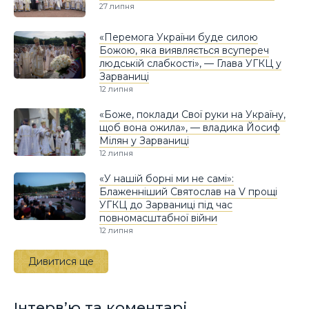
27 липня
«Перемога України буде силою
Божою, яка виявляється всупереч
людській слабкості», — Глава УГКЦ у
Зарваниці
12 липня
«Боже, поклади Свої руки на Україну,
щоб вона ожила», — владика Йосиф
Мілян у Зарваниці
12 липня
«У нашій борні ми не самі»:
Блаженніший Святослав на V прощі
УГКЦ до Зарваниці під час
повномасштабної війни
12 липня
Дивитися ще
Інтерв’ю та коментарі