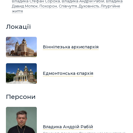
Владика Стефан Сорока
,
Владика Андрій Рабій
,
Владика
Давид Мотюк
,
Похорон
,
Співчуття
,
Духовність
,
Літургійне
життя
Локації
Вінніпезька архиєпархія
Едмонтонська єпархія
Персони
Владика Андрій Рабій