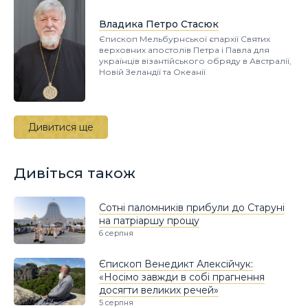
Владика Петро Стасюк
Єпископ Мельбурнської єпархії Святих
верховних апостолів Петра і Павла для
українців візантійського обряду в Австралії,
Новій Зеландії та Океанії
Дивитися ще
Дивіться також
Сотні паломників прибули до Старуні
на патріаршу прощу
6 серпня
Єпископ Венедикт Алексійчук:
«Носімо завжди в собі прагнення
досягти великих речей»
5 серпня