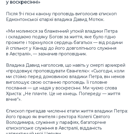
у воскресінні»
Після 9-ї пісні канону проповідь виголосив єпископ
Едмонтонської єпархії владика Давид Мотюк.
«Ми молимося за блаженний упокій владики Петра
і складаємо подяку Богові за життя, яке було гідно
прожите і торкнулося сердець багатьох — від родини
й спільнот у Канаді до його довголітнього служіння
в Австралії», — зазначив проповідник.
Владика Давид наголосив, що навіть у смерті архиєрей
«продовжує проповідувати Євангеліє»: «Сьогодні, коли
ми стоїмо перед домовиною владики Петра, він немов
виголошує свою останню проповідь. Її головне
послання — це надія у воскресінні. Ми чуємо слова
Христа: „Не плачте. Це не кінець. Попереду — життя
вічне“».
Єпископ пригадав численні етапи життя владики Петра:
його працю як вчителя і ректора Колегії Святого
Володимира, служіння у парафіях, багаторічне
єпископське служіння в Австралії, відданість
катехитичній місії Церкви.