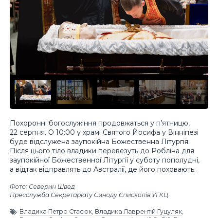
Похоронні богослужіння продовжаться у п’ятницю,
22 серпня. О 10:00 у храмі Святого Йосифа у Вінніпезі
буде відслужена заупокійна Божественна Літургія.
Після цього тіло владики перевезуть до Робліна для
заупокійної Божественної Літургії у суботу пополудні,
а відтак відправлять до Австралії, де його поховають.
Фото: Северин Швед
Пресслужба Секретаріату Синоду Єпископів УГКЦ
Владика Петро Стасюк
,
Владика Лаврентій Гуцуляк
,