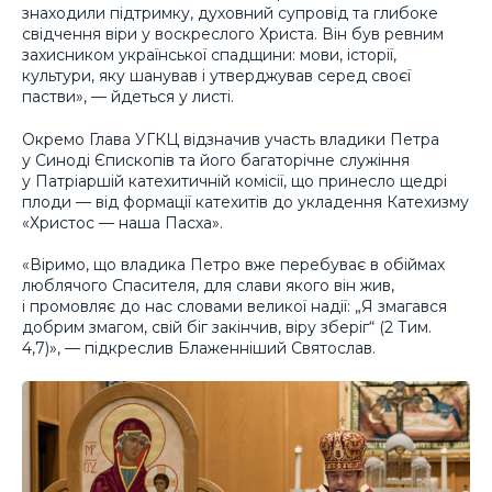
знаходили підтримку, духовний супровід та глибоке
свідчення віри у воскреслого Христа. Він був ревним
захисником української спадщини: мови, історії,
культури, яку шанував і утверджував серед своєї
пастви», — йдеться у листі.
Окремо Глава УГКЦ відзначив участь владики Петра
у Синоді Єпископів та його багаторічне служіння
у Патріаршій катехитичній комісії, що принесло щедрі
плоди — від формації катехитів до укладення Катехизму
«Христос — наша Пасха».
«Віримо, що владика Петро вже перебуває в обіймах
люблячого Спасителя, для слави якого він жив,
і промовляє до нас словами великої надії: „Я змагався
добрим змагом, свій біг закінчив, віру зберіг“ (2 Тим.
4,7)», — підкреслив Блаженніший Святослав.