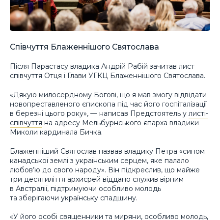
Співчуття Блаженнішого Святослава
Після Парастасу владика Андрій Рабій зачитав лист
співчуття Отця і Глави УГКЦ Блаженнішого Святослава.
«Дякую милосердному Богові, що я мав змогу відвідати
новопреставленого єпископа під час його госпіталізації
в березні цього року», — написав Предстоятель у
листі-
співчуття
на адресу Мельбурнського єпарха владики
Миколи кардинала Бичка.
Блаженніший Святослав назвав владику Петра «сином
канадської землі з українським серцем, яке палало
любов’ю до свого народу». Він підкреслив, що майже
три десятиліття архиєрей віддано служив вірним
в Австралії, підтримуючи особливо молодь
та зберігаючи українську спадщину.
«У його особі священники та миряни, особливо молодь,