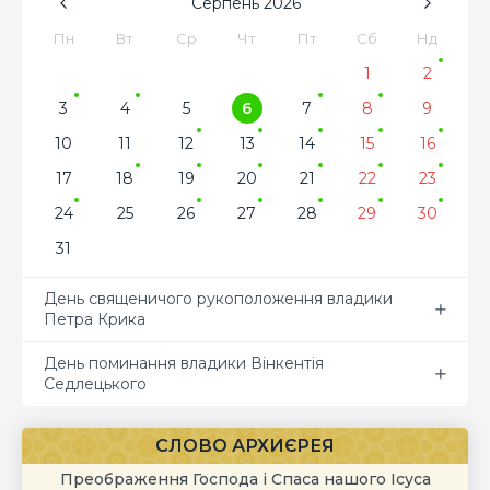
Серпень
2026
Пн
Вт
Ср
Чт
Пт
Сб
Нд
1
2
3
4
5
6
7
8
9
10
11
12
13
14
15
16
17
18
19
20
21
22
23
24
25
26
27
28
29
30
31
День священичого рукоположення владики
Петра Крика
День поминання владики Вінкентія
Седлецького
СЛОВО АРХИЄРЕЯ
Преображення Господа і Спаса нашого Ісуса