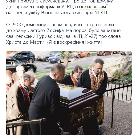
який прибув із Саскачевану. Про це
повідомляє
Департамент інформації УГКЦ із
посиланням
на пресслужбу Вінніпезької архиєпархії УГКЦ.
О 19:00 домовину з тілом владики Петра внесли
до храму Святого Йосифа. На порозі було зачитано
євангельський уривок від Івана (11, 21–27) про слова
Христа до Марти: «Я є воскресіння і життя».