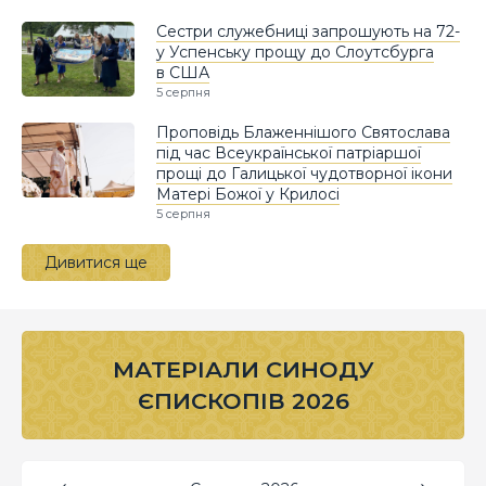
Сестри служебниці запрошують на 72-
у Успенську прощу до Слоутсбурга
в США
5 серпня
Проповідь Блаженнішого Святослава
під час Всеукраїнської патріаршої
прощі до Галицької чудотворної ікони
Матері Божої у Крилосі
5 серпня
Дивитися ще
МАТЕРІАЛИ СИНОДУ
ЄПИСКОПІВ 2026