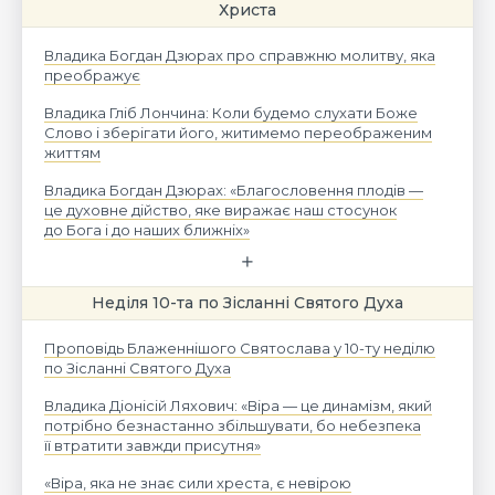
Христа
Владика Богдан Дзюрах про справжню молитву, яка
преображує
Владика Гліб Лончина: Коли будемо слухати Боже
Слово і зберігати його, житимемо переображеним
життям
Владика Богдан Дзюрах: «Благословення плодів —
це духовне дійство, яке виражає наш стосунок
до Бога і до наших ближніх»
Неділя 10-та по Зісланні Святого Духа
Проповідь Блаженнішого Святослава у 10-ту неділю
по Зісланні Святого Духа
Владика Діонісій Ляхович: «Віра — це динамізм, який
потрібно безнастанно збільшувати, бо небезпека
її втратити завжди присутня»
«Віра, яка не знає сили хреста, є невірою