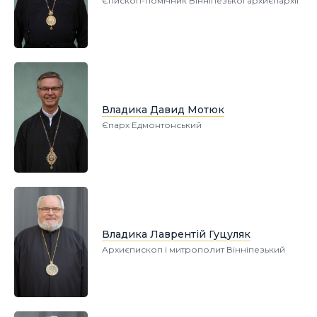
Єпископ-помічник Вінніпезької архиєпархії
Владика Давид Мотюк
Єпарх Едмонтонський
Владика Лаврентій Гуцуляк
Архиєпископ і митрополит Вінніпезький