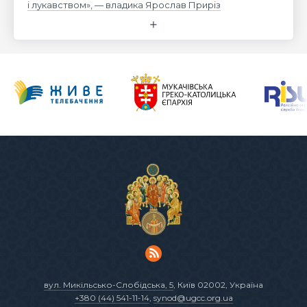
і лукавством», — владика Ярослав Приріз
вул. Микільсько-Слобідська, 5
, Київ 02002, Україна
+380 (44) 541-11-14
,
synod@ugcc.org.ua