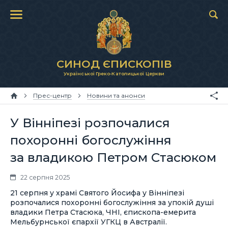
СИНОД ЄПИСКОПІВ
Української Греко-Католицької Церкви
Прес-центр
Новини та анонси
У Вінніпезі розпочалися
похоронні богослужіння
за владикою Петром Стасюком
22 серпня 2025
21 серпня у храмі Святого Йосифа у Вінніпезі
розпочалися похоронні богослужіння за упокій душі
владики Петра Стасюка, ЧНІ, єпископа-емерита
Мельбурнської єпархії УГКЦ в Австралії.