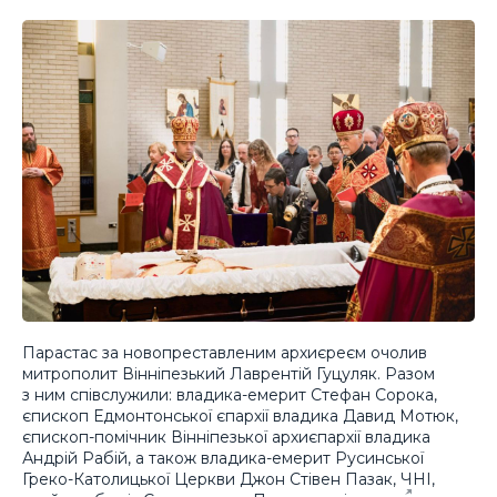
Парастас за новопреставленим архиєреєм очолив
митрополит Вінніпезький Лаврентій Гуцуляк. Разом
з ним співслужили: владика-емерит Стефан Сорока,
єпископ Едмонтонської єпархії владика Давид Мотюк,
єпископ-помічник Вінніпезької архиєпархії владика
Андрій Рабій, а також владика-емерит Русинської
Греко-Католицької Церкви Джон Стівен Пазак, ЧНІ,