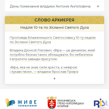
День поминання владики Антонія Ангеловича
СЛОВО АРХИЄРЕЯ
Неділя 10-та по Зісланні Святого Духа
Проповідь Блаженнішого Святослава у 10-ту неділю
по Зісланні Святого Духа
Владика Діонісій Ляхович: «Віра — це динамізм, який
потрібно безнастанно збільшувати, бо небезпека
її втратити завжди присутня»
«Віра, яка не знає сили хреста, є невірою
і лукавством», — владика Ярослав Приріз