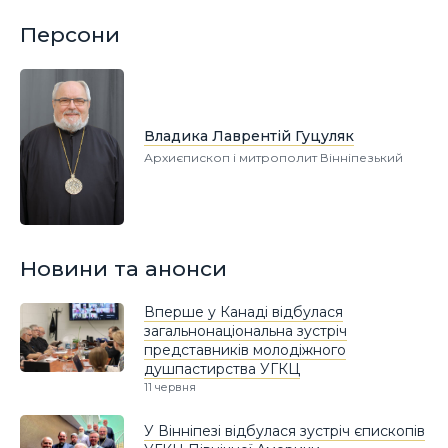
Персони
Владика Лаврентій Гуцуляк
Архиєпископ і митрополит Вінніпезький
Новини та анонси
Вперше у Канаді відбулася
загальнонаціональна зустріч
представників молодіжного
душпастирства УГКЦ
11 червня
У Вінніпезі відбулася зустріч єпископів