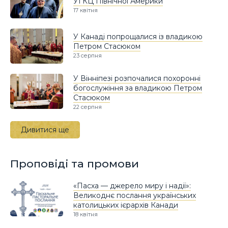
УГКЦ Північної Америки
17 квітня
У Канаді попрощалися із владикою
Петром Стасюком
23 серпня
У Вінніпезі розпочалися похоронні
богослужіння за владикою Петром
Стасюком
22 серпня
Дивитися ще
Проповіді та промови
«Пасха — джерело миру і надії»:
Великоднє послання українських
католицьких ієрархів Канади
18 квітня