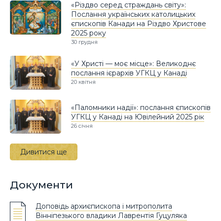
«Різдво серед страждань світу»:
Послання українських католицьких
єпископів Канади на Різдво Христове
2025 року
30 грудня
«У Христі — моє місце»: Великоднє
послання ієрархів УГКЦ у Канаді
20 квітня
«Паломники надії»: послання єпископів
УГКЦ у Канаді на Ювілейний 2025 рік
26 січня
Дивитися ще
Документи
Доповідь архиєпископа і митрополита
Вінніпезького владики Лаврентія Гуцуляка