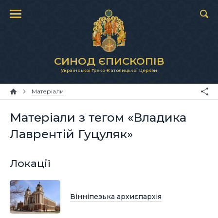
СИНОД ЄПИСКОПІВ
Української Греко-Католицької Церкви
Матеріали
Матеріали з тегом «Владика
Лаврентій Гуцуляк»
Локації
Вінніпезька архиєпархія