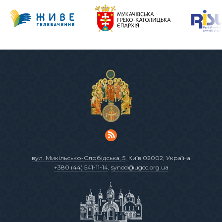
вул. Микільсько-Слобідська, 5
, Київ 02002, Україна
+380 (44) 541-11-14
,
synod@ugcc.org.ua