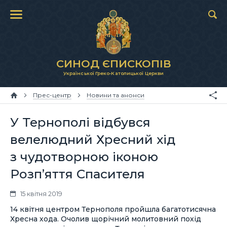
СИНОД ЄПИСКОПІВ
Української Греко-Католицької Церкви
Прес-центр
Новини та анонси
У Тернополі відбувся
велелюдний Хресний хід
з чудотворною іконою
Розп’яття Спасителя
15 квітня 2019
14 квітня центром Тернополя пройшла багатотисячна
Хресна хода. Очолив щорічний молитовний похід