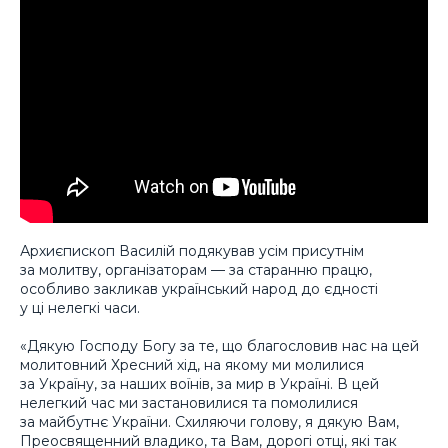
Архиєпископ Василій подякував усім присутнім
за молитву, організаторам — за старанню працю,
особливо закликав український народ до єдності
у ці нелегкі часи.
«Дякую Господу Богу за те, що благословив нас на цей
молитовний Хресний хід, на якому ми молилися
за Україну, за наших воїнів, за мир в Україні. В цей
нелегкий час ми застановилися та помолилися
за майбутнє України. Схиляючи голову, я дякую Вам,
Преосвященний владико, та Вам, дорогі отці, які так