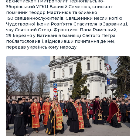
архиєпископ і митрополит Тернопільсько-
Зборівський УГКЦ Василій Семенюк, єпископ-
помічник Теодор Мартинюк та близько
150 священнослужителів. Священики несли копію
Чудотворної ікони Розп’яття Спасителя із Зарваниці,
яку Святіший Отець Франциск, Папа Римський,
29 березня у Ватикані в базиліці Святого Петра
поблагословив і, відновивши почитання де неї,
передав українському народу.