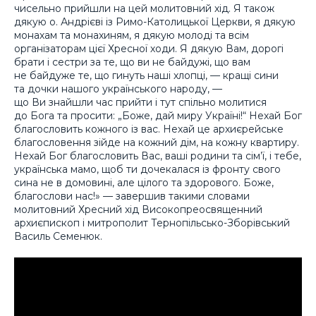
чисельно прийшли на цей молитовний хід. Я також
дякую о. Андрієві із Римо-Католицької Церкви, я дякую
монахам та монахиням, я дякую молоді та всім
організаторам цієї Хресної ходи. Я дякую Вам, дорогі
брати і сестри за те, що ви не байдужі, що вам
не байдуже те, що гинуть наші хлопці, — кращі сини
та дочки нашого українського народу, —
що Ви знайшли час прийти і тут спільно молитися
до Бога та просити: „Боже, дай миру Україні!“ Нехай Бог
благословить кожного із вас. Нехай це архиєрейське
благословення зійде на кожний дім, на кожну квартиру.
Нехай Бог благословить Вас, ваші родини та сім’ї, і тебе,
українська мамо, щоб ти дочекалася із фронту свого
сина не в домовині, але цілого та здорового. Боже,
благослови нас!» — завершив такими словами
молитовний Хресний хід Високопреосвященний
архиєпископ і митрополит Тернопільсько-Зборівський
Василь Семенюк.