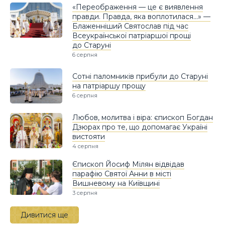
«Переображення — це є виявлення
правди. Правда, яка воплотилася…» —
Блаженніший Святослав під час
Всеукраїнської патріаршої прощі
до Старуні
6 серпня
Сотні паломників прибули до Старуні
на патріаршу прощу
6 серпня
Любов, молитва і віра: єпископ Богдан
Дзюрах про те, що допомагає Україні
вистояти
4 серпня
Єпископ Йосиф Мілян відвідав
парафію Святої Анни в місті
Вишневому на Київщині
3 серпня
Дивитися ще