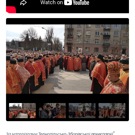
За матеріалами
Тернопільсько-Зборівської архиєпархії