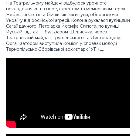
На Театральному майдані відбулося урочисте
покладення квітів перед хрестом та меморіалом Героїв
Небесної Сотні та бійців, які загинули, обороняючи
Україну від російської агресії. Колона рухалася вулицями
Сагайдачного, Патріарха Йосифа Сліпого, по вулиці
Руській, відтак — бульваром Шевченка, через
Театральний майдан, Грушевського та Листопадову.
Організатором виступила Комісія у справах молоді
Тернопільсько-Зборівської архиєпархії УГКЦ.