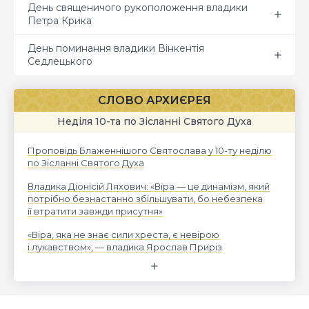
День священичого рукоположення владики
Петра Крика
День поминання владики Вінкентія
Седлецького
СЛОВО АРХИЄРЕЯ
Неділя 10-та по Зісланні Святого Духа
Проповідь Блаженнішого Святослава у 10-ту неділю
по Зісланні Святого Духа
Владика Діонісій Ляхович: «Віра — це динамізм, який
потрібно безнастанно збільшувати, бо небезпека
її втратити завжди присутня»
«Віра, яка не знає сили хреста, є невірою
і лукавством», — владика Ярослав Приріз