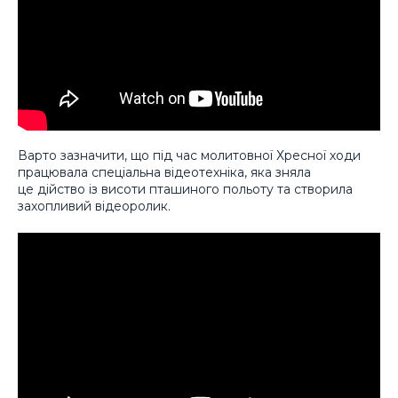
Варто зазначити, що під час молитовної Хресної ходи
працювала спеціальна відеотехніка, яка зняла
це дійство із висоти пташиного польоту та створила
захопливий відеоролик.