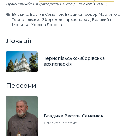
Прес-служба Секретаріату Синоду Єпископів УГКЦ
Владика Василь Семенюк
,
Владика Теодор Мартинюк
,
Тернопільсько-Зборівська архиєпархія
,
Великий піст
,
Молитва
,
Хресна Дорога
Локації
Тернопільсько-Зборівська
архиєпархія
Персони
Владика Василь Семенюк
Єпископ-емерит