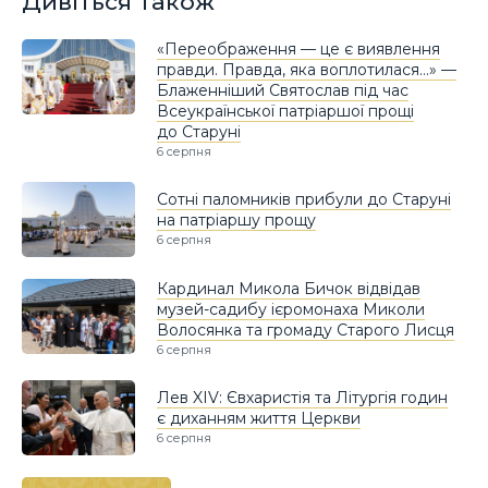
Дивіться також
«Переображення — це є виявлення
правди. Правда, яка воплотилася…» —
Блаженніший Святослав під час
Всеукраїнської патріаршої прощі
до Старуні
6 серпня
Сотні паломників прибули до Старуні
на патріаршу прощу
6 серпня
Кардинал Микола Бичок відвідав
музей-садибу ієромонаха Миколи
Волосянка та громаду Старого Лисця
6 серпня
Лев XIV: Євхаристія та Літургія годин
є диханням життя Церкви
6 серпня