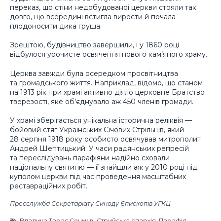
переказ, що стіни недобудованої церкви стояли так
довго, що всередині встигла вирости й почала
плодоносити дика груша.
Зрештою, будівництво завершили, і у 1860 році
відбулося урочисте освячення нового кам’яного храму.
Церква завжди була осередком просвітництва
та громадського життя. Наприклад, відомо, що станом
на 1913 рік при храмі активно діяло церковне Братство
тверезості, яке об’єднувало аж 450 членів громади.
У храмі зберігається унікальна історична реліквія —
бойовий стяг Українських Січових Стрільців, який
28 серпня 1918 року особисто освячував митрополит
Андрей Шептицький. У часи радянських репресій
та переслідувань парафіяни надійно сховали
національну святиню — її знайшли аж у 2010 році під
куполом церкви під час проведення масштабних
реставраційних робіт.
Пресслужба Секретаріату Синоду Єпископів УГКЦ
Владика Тарас Сеньків
,
Стрийська єпархія
,
Парафія
,