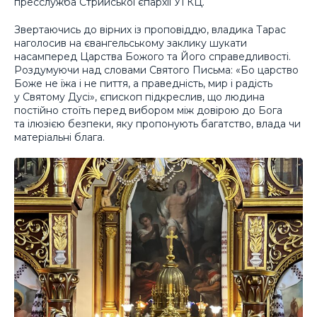
пресслужба Стрийської єпархії УГКЦ.
Звертаючись до вірних із проповіддю, владика Тарас
наголосив на євангельському заклику шукати
насамперед Царства Божого та Його справедливості.
Роздумуючи над словами Святого Письма: «Бо царство
Боже не їжа і не пиття, а праведність, мир і радість
у Святому Дусі», єпископ підкреслив, що людина
постійно стоїть перед вибором між довірою до Бога
та ілюзією безпеки, яку пропонують багатство, влада чи
матеріальні блага.