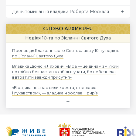
День поминання владики Роберта Москаля
СЛОВО АРХИЄРЕЯ
Неділя 10-та по Зісланні Святого Духа
Проповідь Блаженнішого Святослава у 10-ту неділю
по Зісланні Святого Духа
Владика Діонісій Ляхович: «Віра — це динамізм, який
потрібно безнастанно збільшувати, бо небезпека
її втратити завжди присутня»
«Віра, яка не знає сили хреста, є невірою
і лукавством», — владика Ярослав Приріз