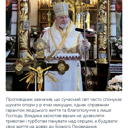
Проповідник зазначив, що сучасний світ часто спонукає
шукати опори у р ечах минущих, однак справжнім
гарантом людського життя та благополуччя є лише
Господь. Владика заохотив вірних не дозволяти
тривогам і турботам панувати над серцем, а будувати
своє життя на довірі до Божого Провидіння.