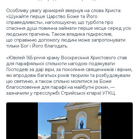
Особливу увагу архиєрей звернув на слова Христа:
«Шукайте перше Царство Боже та Його
справедливість», наголошуючи, що турбота про
спасіння душі повинна займати перше місце серед усіх
людських прагнень. Також владика підкреслив,
що справжню допомогу людині може запропонувати
тільки Бог і Його благодать.
«Ювілей 165-річчя храму Воскресіння Христового став
для парафіяльної спільноти нагодою подякувати
Господеві за дар віри, за покоління священників і вірних,
які впродовж багатьох років творили та розбудовували
цю святиню, а також спільно молитися за Боже
благословення для парафії на майбутні роки», —
зазначили у пресслужбі Стрийської єпархії УГКЦ.