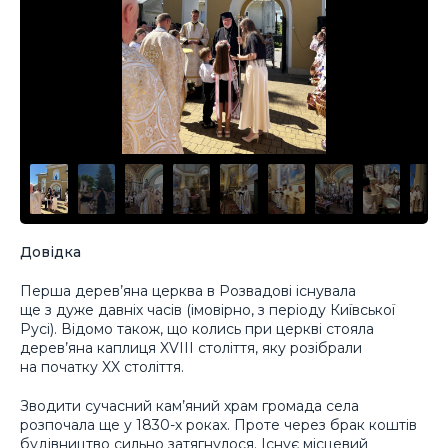
Довідка
Перша дерев’яна церква в Розвадові існувала
ще з дуже давніх часів (імовірно, з періоду Київської
Русі). Відомо також, що колись при церкві стояла
дерев’яна каплиця XVIII століття, яку розібрали
на початку XX століття.
Зводити сучасний кам’яний храм громада села
розпочала ще у 1830-х роках. Проте через брак коштів
будівництво сильно затягнулося. Існує місцевий