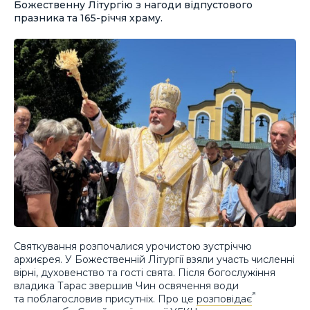
Божественну Літургію з нагоди відпустового
празника та 165-річчя храму.
Святкування розпочалися урочистою зустріччю
архиєрея. У Божественній Літургії взяли участь численні
вірні, духовенство та гості свята. Після богослужіння
владика Тарас звершив Чин освячення води
та поблагословив присутніх. Про це
розповідає