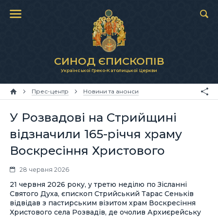
СИНОД ЄПИСКОПІВ
Української Греко-Католицької Церкви
Прес-центр
Новини та анонси
У Розвадові на Стрийщині
відзначили 165-річчя храму
Воскресіння Христового
28 червня 2026
21 червня 2026 року, у третю неділю по Зісланні
Святого Духа, єпископ Стрийський Тарас Сеньків
відвідав з пастирським візитом храм Воскресіння
Христового села Розвадів, де очолив Архиєрейську