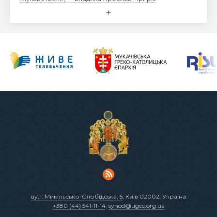
вул. Микільсько-Слобідська, 5
, Київ 02002, Україна
+380 (44) 541-11-14
,
synod@ugcc.org.ua