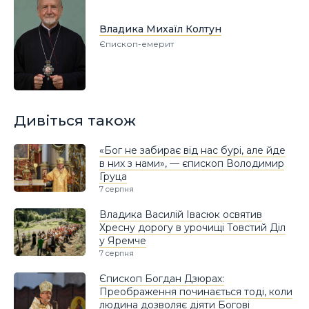
Владика Михаїл Колтун
Єпископ-емерит
Дивіться також
«Бог не забирає від нас бурі, але йде
в них з нами», — єпископ Володимир
Груца
7 серпня
Владика Василій Івасюк освятив
Хресну дорогу в урочищі Товстий Діл
у Яремче
7 серпня
Єпископ Богдан Дзюрах:
Преображення починається тоді, коли
людина дозволяє діяти Богові