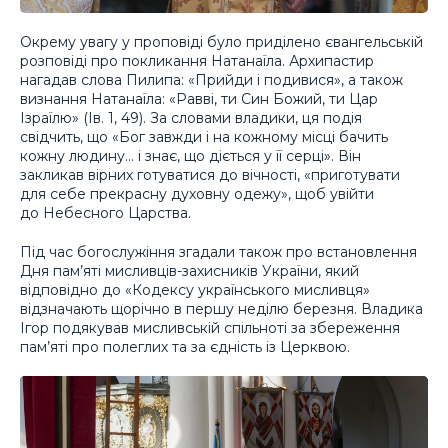
Окрему увагу у проповіді було приділено євангельській
розповіді про покликання Натанаїла. Архипастир
нагадав слова Пилипа: «Прийди і подивися», а також
визнання Натанаїла: «Равві, ти Син Божий, ти Цар
Ізраїлю» (Ів. 1, 49). За словами владики, ця подія
свідчить, що «Бог завжди і на кожному місці бачить
кожну людину… і знає, що діється у її серці». Він
закликав вірних готуватися до вічності, «приготувати
для себе прекрасну духовну одежу», щоб увійти
до Небесного Царства.
Під час богослужіння згадали також про встановлення
Дня пам’яті мисливців-захисників України, який
відповідно до «Кодексу українського мисливця»
відзначають щорічно в першу неділю березня. Владика
Ігор подякував мисливській спільноті за збереження
пам’яті про полеглих та за єдність із Церквою.