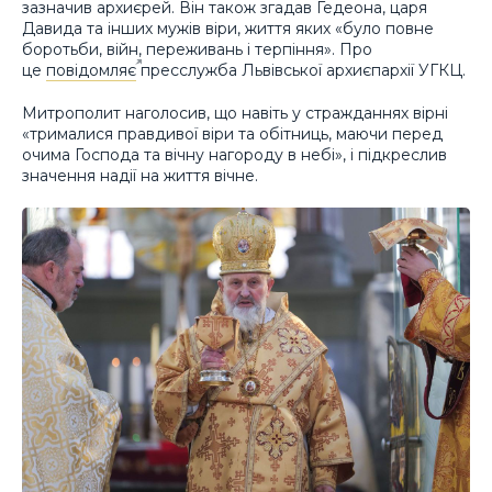
зазначив архиєрей. Він також згадав Гедеона, царя
Давида та інших мужів віри, життя яких «було повне
боротьби, війн, переживань і терпіння». Про
це
повідомляє
пресслужба Львівської архиєпархії УГКЦ.
Митрополит наголосив, що навіть у стражданнях вірні
«трималися правдивої віри та обітниць, маючи перед
очима Господа та вічну нагороду в небі», і підкреслив
значення надії на життя вічне.