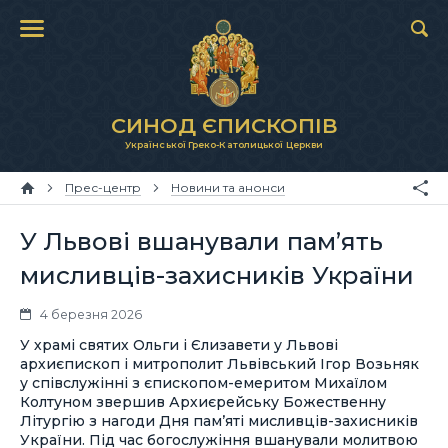
СИНОД ЄПИСКОПІВ
Української Греко-Католицької Церкви
Прес-центр
Новини та анонси
У Львові вшанували пам’ять
мисливців-захисників України
4 березня 2026
У храмі святих Ольги і Єлизавети у Львові
архиєпископ і митрополит Львівський Ігор Возьняк
у співслужінні з єпископом-емеритом Михаїлом
Колтуном звершив Архиєрейську Божественну
Літургію з нагоди Дня пам’яті мисливців-захисників
України. Під час богослужіння вшанували молитвою