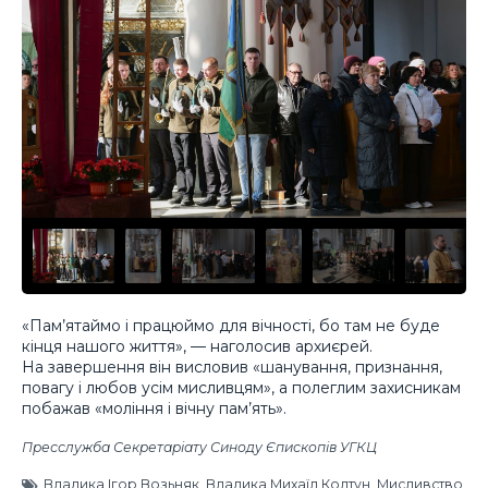
«Пам’ятаймо і працюймо для вічності, бо там не буде
кінця нашого життя», — наголосив архиєрей.
На завершення він висловив «шанування, признання,
повагу і любов усім мисливцям», а полеглим захисникам
побажав «моління і вічну пам’ять».
Пресслужба Секретаріату Синоду Єпископів УГКЦ
Владика Ігор Возьняк
,
Владика Михаїл Колтун
,
Мисливство
,