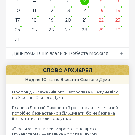
3
4
5
6
7
8
9
10
11
12
13
14
15
16
17
18
19
20
21
22
23
24
25
26
27
28
29
30
31
День поминання владики Роберта Москаля
СЛОВО АРХИЄРЕЯ
Неділя 10-та по Зісланні Святого Духа
Проповідь Блаженнішого Святослава у 10-ту неділю
по Зісланні Святого Духа
Владика Діонісій Ляхович: «Віра — це динамізм, який
потрібно безнастанно збільшувати, бо небезпека
її втратити завжди присутня»
«Віра, яка не знає сили хреста, є невірою
і лукавством», — владика Ярослав Приріз