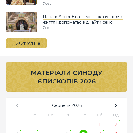
7 серпня
Папа в Ассізі: Євангеліє показує шлях
життя і допомагає віднайти сенс
7 серпня
Дивитися ще
МАТЕРІАЛИ СИНОДУ
ЄПИСКОПІВ 2026
Серпень
2026
Пн
Вт
Ср
Чт
Пт
Сб
Нд
1
2