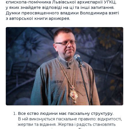
єпископа-помічника Львівської архиєпархії УГКЦ,
у яких знайдете відповіді на ці та інші запитання.
Думки преосвященного владики Володимира взяті
з авторської книги архиєрея.
Все єство людини має пасхальну структуру.
В ній виконується пасхальне правило: відкритості,
жертви та відання. Жертва і радість становлять