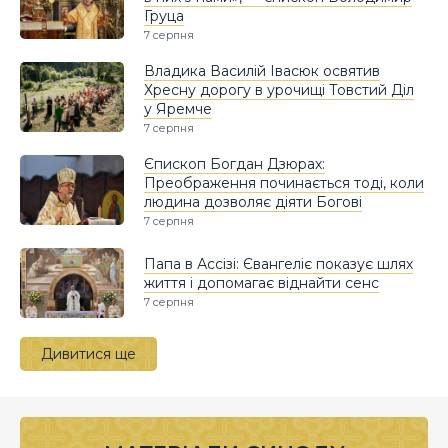
Груца
7 серпня
Владика Василій Івасюк освятив
Хресну дорогу в урочищі Товстий Діл
у Яремче
7 серпня
Єпископ Богдан Дзюрах:
Преображення починається тоді, коли
людина дозволяє діяти Богові
7 серпня
Папа в Ассізі: Євангеліє показує шлях
життя і допомагає віднайти сенс
7 серпня
Дивитися ще