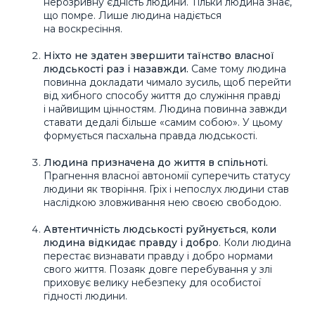
нерозривну єдність людини. Тільки людина знає,
що помре. Лише людина надіється
на воскресіння.
Ніхто не здатен звершити таїнство власної
людськості раз і назавжди.
Саме тому людина
повинна докладати чимало зусиль, щоб перейти
від хибного способу життя до служіння правді
і найвищим цінностям. Людина повинна завжди
ставати дедалі більше «самим собою». У цьому
формується пасхальна правда людськості.
Людина призначена до життя в спільноті.
Прагнення власної автономії суперечить статусу
людини як творіння. Гріх і непослух людини став
наслідкою зловживання нею своєю свободою.
Автентичність людськості руйнується, коли
людина відкидає правду і добро
. Коли людина
перестає визнавати правду і добро нормами
свого життя. Позаяк довге перебування у злі
приховує велику небезпеку для особистої
гідності людини.