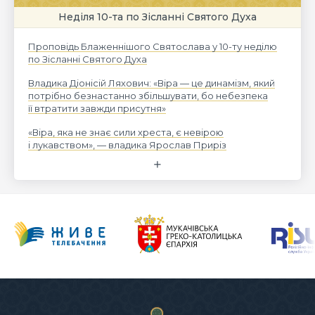
Неділя 10-та по Зісланні Святого Духа
Проповідь Блаженнішого Святослава у 10-ту неділю
по Зісланні Святого Духа
Владика Діонісій Ляхович: «Віра — це динамізм, який
потрібно безнастанно збільшувати, бо небезпека
її втратити завжди присутня»
«Віра, яка не знає сили хреста, є невірою
і лукавством», — владика Ярослав Приріз