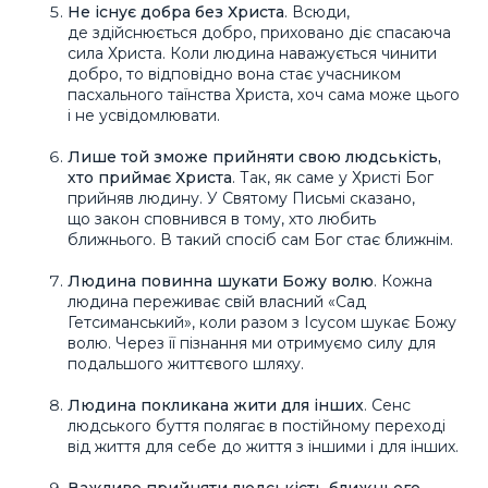
Не існує добра без Христа
. Всюди,
де здійснюється добро, приховано діє спасаюча
сила Христа. Коли людина наважується чинити
добро, то відповідно вона стає учасником
пасхального таїнства Христа, хоч сама може цього
і не усвідомлювати.
Лише той зможе прийняти свою людськість,
хто приймає Христа
. Так, як саме у Христі Бог
прийняв людину. У Святому Письмі сказано,
що закон сповнився в тому, хто любить
ближнього. В такий спосіб сам Бог стає ближнім.
Людина повинна шукати Божу волю
. Кожна
людина переживає свій власний «Сад
Гетсиманський», коли разом з Ісусом шукає Божу
волю. Через її пізнання ми отримуємо силу для
подальшого життєвого шляху.
Людина покликана жити для інших
. Сенс
людського буття полягає в постійному переході
від життя для себе до життя з іншими і для інших.