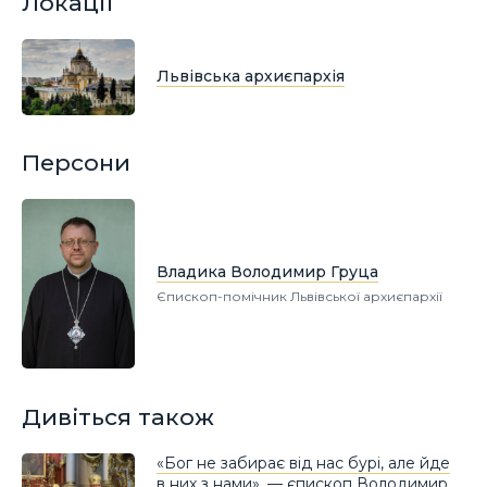
Локації
Львівська архиєпархія
Персони
Владика Володимир Груца
Єпископ-помічник Львівської архиєпархії
Дивіться також
«Бог не забирає від нас бурі, але йде
в них з нами», — єпископ Володимир