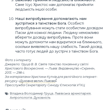
Важливо прийняти людськість ближнього.
Саме Ісус Христос нам допомагає прийняти
людськість іншої особи.
Наші випробування допомагають нам
зустрітися з таїнством Бога.
Особисті
випробування можуть стати особистим досвідом
Пасхи для кожної людини. Людину неможливо
вберегти досвіду випробувань. Проте вони
можуть допомогти нам відкритися на ближнього,
оскільки виявляють нашу слабкість. Такий досвід
часто готує людей до зустрічі з таїнством Бога.
Фото з інтернету
Джерело: Груца В. В. Святе таїнство покаяння у світлі
Христового Воскресіння. — Львів: Видавництво «Скриня»,
2013. — 298 с.
За матеріалами Христини Кутнів для релігійного інтернет-
ресурсу «
Духовна велич Львова
»
Пресслужба Секретаріату Синоду Єпископів УГКЦ
Владика Володимир Груца
,
Львівська архиєпархія
,
Антропологія
,
Духовність