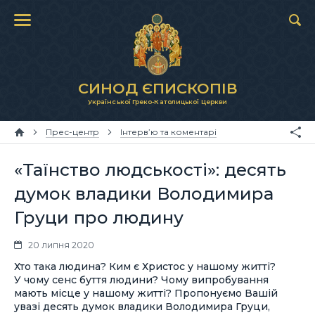
СИНОД ЄПИСКОПІВ
Української Греко-Католицької Церкви
Прес-центр
Інтерв’ю та коментарі
«Таїнство людськості»: десять
думок владики Володимира
Груци про людину
20 липня 2020
Хто така людина? Ким є Христос у нашому житті?
У чому сенс буття людини? Чому випробування
мають місце у нашому житті? Пропонуємо Вашій
увазі десять думок владики Володимира Груци,