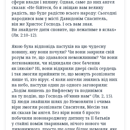
сфери влади і впливу. Однак, саме до них ангел
сказав: «Не бійтеся, бо я звіщаю вам велику
радість, що буде радістю всього народу: Сьогодні
народився вам у місті Давидовім Спаситель,
він же Христос Господь. І ось вам знак.
Ви знайдете дитя сповите, що лежатиме в яслах»
(Лк. 2:10–12).
Якою була відповідь пастухів на цю чудесну
новину, яку вони почули? Чи вони закрили свій
розум на те, що здавалося неможливим? Чи вони
легковажили, чи відкидали своє бачення
як ілюзію? Ні, вони відкрили двері своїх сердець
і так змогли прийняти те, що можуть розпізнати
лише ті, хто вірує. «І коли ангели знялись від них
на небо, пастухи один до одного заговорили:
„Ходім лишень до Вифлеєму та подивімся
на ту подію, що Господь об’явив нам“ (Лк. 2, 15).
Ці люди знайшли шлях до Немовляти і очима
віри змогли розпізнати Спасителя, Месію так
як сказав їм ангел. Без віри вони б просто
побачили новонароджену дитину та її батьків
у стайні поміж тваринами, нічого нового чи
дивовижного, просто ще одне бідне немовля, яке