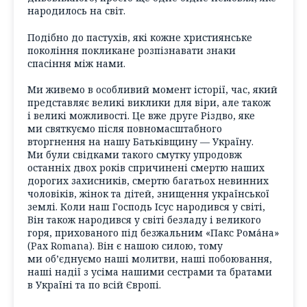
народилось на світ.
Подібно до пастухів, які кожне християнське
покоління покликане розпізнавати знаки
спасіння між нами.
Ми живемо в особливий момент історії, час, який
представляє великі виклики для віри, але також
і великі можливості. Це вже друге Різдво, яке
ми святкуємо після повномасштабного
вторгнення на нашу Батьківщину — Україну.
Ми були свідками такого смутку упродовж
останніх двох років спричинені смертю наших
дорогих захисників, смертю багатьох невинних
чоловіків, жінок та дітей, знищення української
землі. Коли наш Господь Ісус народився у світі,
Він також народився у світі безладу і великого
горя, прихованого під безжальним «Пакс Рома́на»
(Pax Romana). Він є нашою силою, тому
ми об’єднуємо наші молитви, наші побоювання,
наші надії з усіма нашими сестрами та братами
в Україні та по всій Європі.