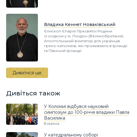
Владика Кеннет Новаківський
Єпископ Єпархії Пресвятої Родини
із осідком у м. Лондон (Великобританія),
Апостольський візитатор для українців
греко-католиків, які проживають в Ірландії
та Північній Ірландії
Дивитися ще
Дивіться також
У Коломиї відбувся науковий
симпозіум до 100-річчя владики Павла
Василика
8 серпня
У катедральному соборі