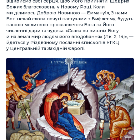
відкриємо свої серця, щоб Його прийняти. Щедрих
Божих благословень у Новому Році. Коли
ми ділимось Доброю Новиною — Еммануїл, З нами
Бог, нехай слова почуті пастухами з Вифлеєму, будуть
нашою молитвою прославлення Бога за Його
численні дари та чудеса: «Слава во вишніх Богу
й на землі мир людям його вподобання» (Лк. 2, 14)», —
йдеться у Різдвяному посланні єпископів УГКЦ
у Центральній та Західній Європі.