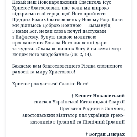
Нехай наш Новонароджений Спаситель Ісус
Христос благословить нас, коли ми широко
відкриємо свої серця, щоб Його прийняти.
Щедрих Божих благословень у Новому Році. Коли
ми ділимось Доброю Новиною — Еммануїл,
З нами Бог, нехай слова почуті пастухами
з Вифлеєму, будуть нашою молитвою
прославлення Бога за Його численні дари
та чудеса: «Слава во вишніх Богу й на землі мир
людям його вподобання» (Лк. 2, 14).
Бажаємо вам благословенного Різдва сповненого
радості та миру Христового!
Христос рождається! Славіте Його!
† Кеннет Новаківський
єпископ Української Католицької Єпархії
Пресвятої Родини в Лондоні,
апостольський візитатор для українців греко-
католиків в Ірландії та Північній Ірландії
† Богдан Дзюрах