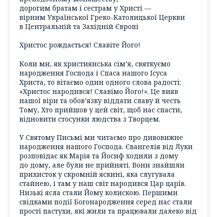
дорогим братам і сестрам у Христі —
вірним Української Греко-Католицької Церкви
в Центральній та Західній Європі
Христос рождається! Славіте Його!
Коли ми, як християнська сім’я, святкуємо
народження Господа і Спаса нашого Ісуса
Христа, то вітаємо один одного слова радості:
«Христос народився! Славімо Його!». Це вияв
нашої віри та обов’язку віддати славу й честь
Тому, Хто прийшов у цей світ, щоб нас спасти,
відновити стосунки людства з Творцем.
У Святому Письмі ми читаємо про дивовижне
народження нашого Господа. Євангелія від Луки
розповідає як Марія та Йосиф ходили з дому
до дому, але були не прийняті. Вони знайшли
прихисток у скромній яскині, яка слугувала
стайнею, і там у наш світ народився Цар царів.
Низькі ясла стали Йому колискою. Першими
свідками події Богонародження серед нас стали
прості пастухи, які жили та працювали далеко від