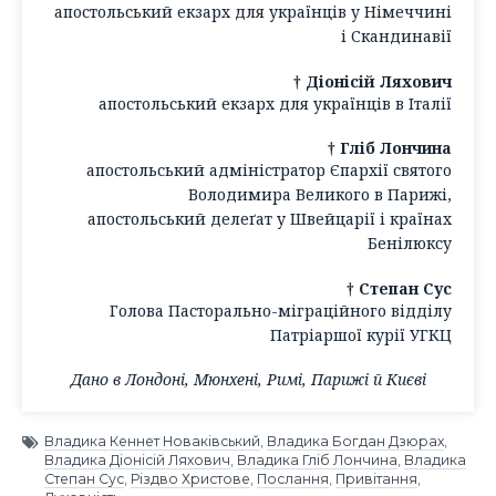
апостольський екзарх для українців у Німеччині
і Скандинавії
† Діонісій Ляхович
апостольський екзарх для українців в Італії
† Гліб Лончина
апостольський адміністратор Єпархії святого
Володимира Великого в Парижі,
апостольський делеґат у Швейцарії і країнах
Бенілюксу
† Степан Сус
Голова Пасторально-міграційного відділу
Патріаршої курії УГКЦ
Дано в Лондоні, Мюнхені, Римі, Парижі й Києві
Владика Кеннет Новаківський
,
Владика Богдан Дзюрах
,
Владика Діонісій Ляхович
,
Владика Гліб Лончина
,
Владика
Степан Сус
,
Різдво Христове
,
Послання
,
Привітання
,