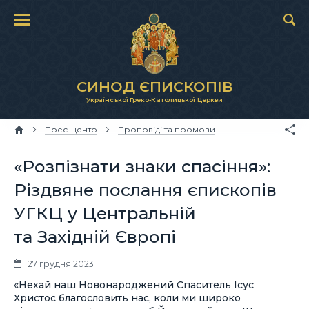
СИНОД ЄПИСКОПІВ
Української Греко-Католицької Церкви
Прес-центр
Проповіді та промови
«Розпізнати знаки спасіння»:
Різдвяне послання єпископів
УГКЦ у Центральній
та Західній Європі
27 грудня 2023
«Нехай наш Новонароджений Спаситель Ісус
Христос благословить нас, коли ми широко