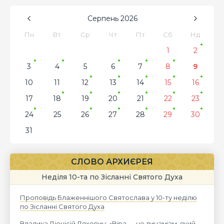
Серпень
2026
Пн
Вт
Ср
Чт
Пт
Сб
Нд
1
2
3
4
5
6
7
8
9
10
11
12
13
14
15
16
17
18
19
20
21
22
23
24
25
26
27
28
29
30
31
СЛОВО АРХИЄРЕЯ
Неділя 10-та по Зісланні Святого Духа
Проповідь Блаженнішого Святослава у 10-ту неділю
по Зісланні Святого Духа
Владика Діонісій Ляхович: «Віра — це динамізм, який