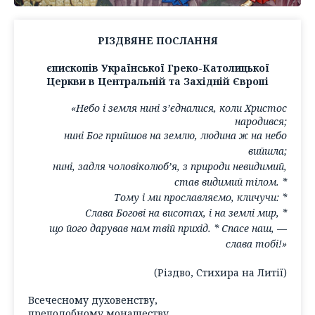
РІЗДВЯНЕ ПОСЛАННЯ
єпископів Української Греко-Католицької
Церкви в Центральній та Західній Європі
«Небо і земля нині з’єдналися, коли Христос
народився;
нині Бог прийшов на землю, людина ж на небо
вийшла;
нині, задля чоловіколюб’я, з природи невидимий,
став видимий тілом. *
Тому і ми прославляємо, кличучи: *
Слава Богові на висотах, і на землі мир, *
що його дарував нам твій прихід. * Спасе наш, —
слава тобі!»
(Різдво, Стихира на Литії)
Всечесному духовенству,
преподобному монашеству,