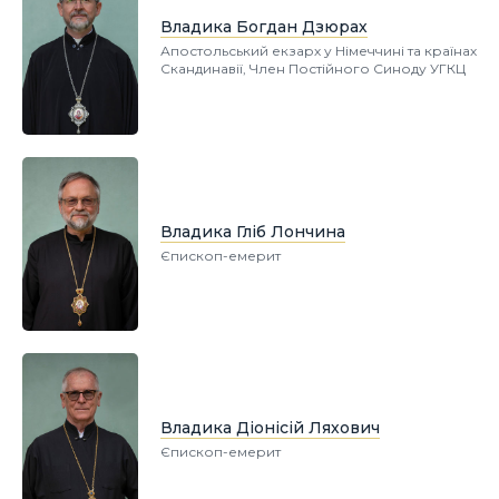
Владика Богдан Дзюрах
Апостольський екзарх у Німеччині та країнах
Скандинавії, Член Постійного Синоду УГКЦ
Владика Гліб Лончина
Єпископ-емерит
Владика Діонісій Ляхович
Єпископ-емерит