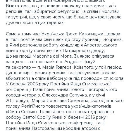
в Римі почала діяти канцелярія Апостольського
Візитатора, що дозволило також душпастирям з усіх
регіонів Італії збиратися регулярно на спільні молитви
та зустрічі, що, у свою чергу, ще більше централізувало
духовні місії на цих теренах.
Саме у тому часі Українська Греко-Католицька Церква
в Італії розпочала свій шлях до структуризації. Зокрема,
в Римі розпочала роботу канцелярія Апостольського
візитатора (у приміщеннях Патріаршого двору,
що на площі Madonna dei Monti, 3), якою опікувався
канцлер — світлої пам’яті о. Андріан Цькуй
та секретар — п. Марія Говгера. Крім того, у той період
душпастирі з різних регіонів Італії регулярно почали
збиратися на спільні збори уже під проводом єпископа.
У березні 2005 року Постійна Рада Єпископської
конференції Італії призначила нового Пасторального
координатора о. Олександра Сапунка, а у січні
2011 року о. Марка Ярослава Семегена, сьогоднішнього
голову Релігійного товариства українців-католиків
«Свята Софія» в Італії та ректора прокатедрального
собору Святої Софії у Римі. У березні 2016 року
Постійна Рада Єпископської конференції Італії
призначила Пасторальним координатором о.