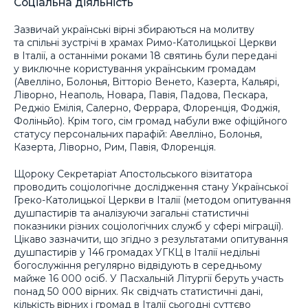
Соціальна діяльність
Зазвичай українські вірні збираються на молитву
та спільні зустрічі в храмах Римо-Католицької Церкви
в Італії, а останніми роками 18 святинь були передані
у виключне користування українським громадам
(Авелліно, Болонья, Вітторіо Венето, Казерта, Кальярі,
Ліворно, Неаполь, Новара, Павія, Падова, Пескара,
Реджіо Емілія, Салерно, Феррара, Флоренція, Фоджія,
Фоліньйо). Крім того, сім громад набули вже офіційного
статусу персональних парафій: Авелліно, Болонья,
Казерта, Ліворно, Рим, Павія, Флоренція.
Щороку Секретаріат Апостольського візитатора
проводить соціологічне дослідження стану Української
Греко-Католицької Церкви в Італії (методом опитування
душпастирів та аналізуючи загальні статистичні
показники різних соціологічних служб у сфері міграції).
Цікаво зазначити, що згідно з результатами опитування
душпастирів у 146 громадах УГКЦ в Італії недільні
богослужіння регулярно відвідують в середньому
майже 16 000 осіб. У Пасхальній Літургії беруть участь
понад 50 000 вірних. Як свідчать статистичні дані,
кількість вірних і громад в Італії сьогодні суттєво