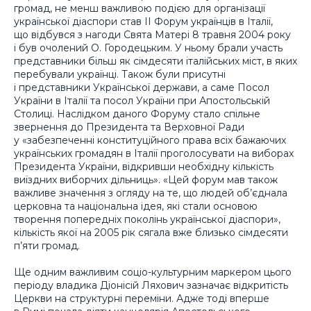
громад, не менш важливою подією для організації
української діаспори став II Форум українців в Італії,
що відбувся з нагоди Свята Матері 8 травня 2004 року
і був очолений О. Городецьким. У ньому брали участь
представники більш як сімдесяти італійських міст, в яких
перебували українці. Також були присутні
і представники Української держави, а саме Посол
України в Італії та посол України при Апостольській
Столиці. Наслідком даного Форуму стало спільне
звернення до Президента та Верховної Ради
у «забезпеченні конституційного права всіх бажаючих
українських громадян в Італії проголосувати на виборах
Президента України, відкривши необхідну кількість
виїздних виборчих дільниць». «Цей форум мав також
важливе значення з огляду на те, що людей об’єднала
церковна та національна ідея, які стали основою
творення попередніх поколінь української діаспори»,
кількість якої на 2005 рік сягала вже близько сімдесяти
п’яти громад.
Ще одним важливим соціо-культурним маркером цього
періоду владика Діонісій Ляхович зазначає відкритість
Церкви на структурні переміни. Адже тоді вперше