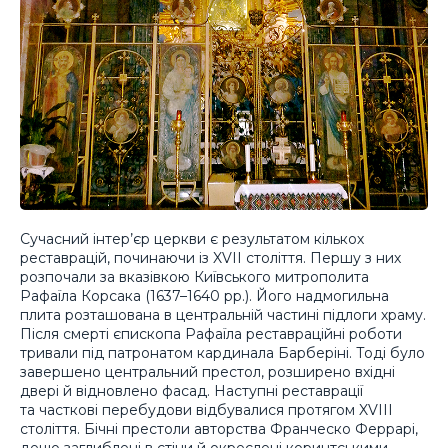
Сучасний інтер’єр церкви є результатом кількох
реставрацій, починаючи із XVII століття. Першу з них
розпочали за вказівкою Київського митрополита
Рафаїла Корсака (1637–1640 рр.). Його надмогильна
плита розташована в центральній частині підлоги храму.
Після смерті єпископа Рафаїла реставраційні роботи
тривали під патронатом кардинала Барберіні. Тоді було
завершено центральний престол, розширено вхідні
двері й відновлено фасад. Наступні реставрації
та часткові перебудови відбувалися протягом XVIII
століття. Бічні престоли авторства Франческо Феррарі,
дещо заглиблені в стіни й окреслені коринтськими