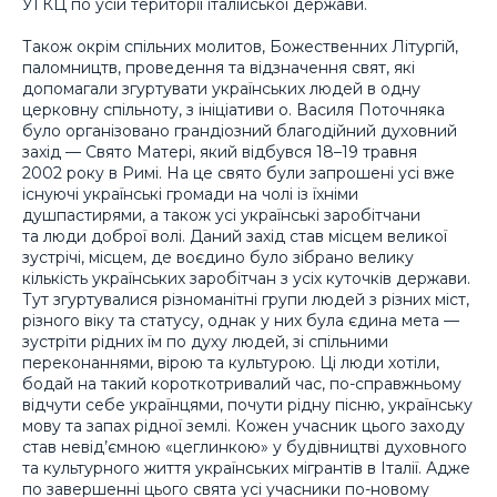
УГКЦ по усій території італійської держави.
Також окрім спільних молитов, Божественних Літургій,
паломництв, проведення та відзначення свят, які
допомагали згуртувати українських людей в одну
церковну спільноту, з ініціативи о. Василя Поточняка
було організовано грандіозний благодійний духовний
захід — Свято Матері, який відбувся 18–19 травня
2002 року в Римі. На це свято були запрошені усі вже
існуючі українські громади на чолі із їхніми
душпастирями, а також усі українські заробітчани
та люди доброї волі. Даний захід став місцем великої
зустрічі, місцем, де воєдино було зібрано велику
кількість українських заробітчан з усіх куточків держави.
Тут згуртувалися різноманітні групи людей з різних міст,
різного віку та статусу, однак у них була єдина мета —
зустріти рідних їм по духу людей, зі спільними
переконаннями, вірою та культурою. Ці люди хотіли,
бодай на такий короткотривалий час, по-справжньому
відчути себе українцями, почути рідну пісню, українську
мову та запах рідної землі. Кожен учасник цього заходу
став невід’ємною «цеглинкою» у будівництві духовного
та культурного життя українських мігрантів в Італії. Адже
по завершенні цього свята усі учасники по-новому