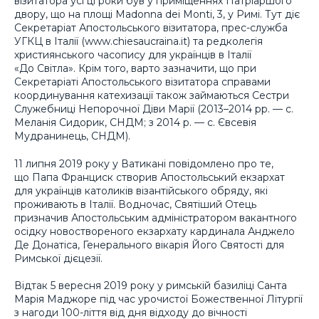
візитатора усі ці роки був у приміщеннях Патріаршого
двору, що на площі Madonna dei Monti, 3, у Римі. Тут діє
Секретаріат Апостольського візитатора, прес-служба
УГКЦ в Італії (www.chiesaucraina.it) та редколегія
християнського часопису для українців в Італії
«До Світла». Крім того, варто зазначити, що при
Секретаріаті Апостольського візитатора справами
координування катехизації також займаються Сестри
Служебниці Непорочної Діви Марії (2013–2014 рр. — с.
Меланія Сидорик, СНДМ; з 2014 р. — с. Євсевія
Мудранинець, СНДМ).
11 липня 2019 року у Ватикані повідомлено про те,
що Папа Франциск створив Апостольський екзархат
для українців католиків візантійського обряду, які
проживають в Італії. Водночас, Святіший Отець
призначив Апостольським адміністратором вакантного
осідку новоствореного екзархату кардинала Анджело
Де Донатіса, Генерального вікарія Його Святості для
Римської дієцезії.
Відтак 5 вересня 2019 року у римській базиліці Санта
Марія Маджоре під час урочистої Божественної Літургії
з нагоди 100-ліття від дня відходу до вічності