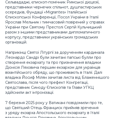
Сельвададжі, єпископ-помічник Римської дієцезії,
представники чернечих спільнот, душпастирських
осередків, Фундації «Migrantes» Італійської
Єпископської Конференції, Посол України в Італії
Ярослав Мельник і тимчасовий повірений у справах
України при Святому Престолі Сергій Кульчицький
разом з іншими представниками дипломатичного
корпусу, представники українських громадських
організацій.
Наприкінці Святої Літургії за дорученням кардинала
Леонардо Сандрі були зачитані папські булли про
створення екзархату та про призначення владики
Діонісія Ляховича першим екзархом для українців
візантійського обряду, що проживають в Італії. Далі
владика Йосиф Мілян зачитав листа від Блаженнішого
Святослава, після чого префект Конгрегації,
представник Синоду Єпископів та Глави УГКЦ
здійснили акт інтронізації.
7 березня 2025 року у Ватикані повідомили про те,
що Святіший Отець Франциск прийняв зречення
з уряду екзарха Апостольського екзархату в Італії
владики Діонісія Ляховича. Апостольським