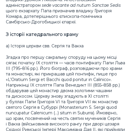
адміністратором
sede vacante ad nutum Sanctae Sedis
цього екзархату Папа призначив владику Григорія
Комара, дотеперішнього єпископа-помічника
Самбірсько-Дрогобицької єпархії.
З історії катедрального храму
а) Історія церкви свв. Сергія та Вакха
Згадка про першу сакральну споруду на цьому місці
сягає початку IX століття — часів понтифікату Папи Льва
III (795–816 pp.). Його біограф, розповідаючи про храми
та монастирі, які прикрашав цей понтифік, пише про
«L’Oratium Sergi et Bacchi quod ponitur in Calinico».
Наприкінці IX століття Папа Венедикт III (855–858 pp.)
обдарував цей монастир двома золотими чашами
та дискосом. Церкву знову згадують в XI столітті
у буллах Папи Григорія VI та Григорія VII як монастир
святого Сергія в Субуррі (Monasterium S. Sergii quod
nuncupatur Calenicum (…) situm in Suburra). Ймовірно,
що храм, посвячений на честь святих мучеників Сергія
і Вакха (військовиків високого рангу при дворі цезаря
Східної Римської Імперії Максиміана Дая II, які прийняли