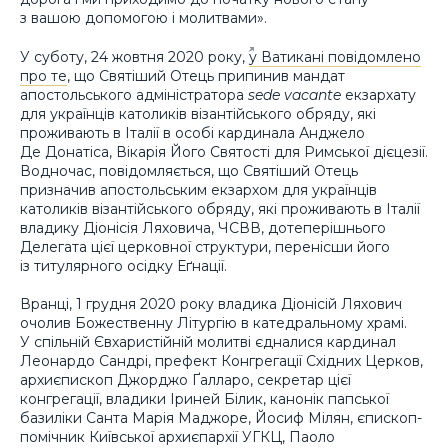
з вашою допомогою і молитвами».
У суботу, 24 жовтня 2020 року,
у Ватикані повідомлено
про те
, що Святіший Отець припинив мандат
апостольського адміністратора
sede vacante
екзархату
для українців католиків візантійського обряду, які
проживають в Італії в особі кардинала Анджело
Де Донатіса, Вікарія Його Святості для Римської дієцезії.
Водночас, повідомляється, що Святіший Отець
призначив апостольським екзархом для українців
католиків візантійського обряду, які проживають в Італії
владику Діонісія Ляховича, ЧСВВ, дотеперішнього
Делегата цієї церковної структури, перенісши його
із титулярного осідку Еґнації.
Вранці, 1 грудня 2020 року владика Діонісій Ляхович
очолив Божественну Літургію в катедральному храмі.
У спільній Євхаристійній молитві єдналися кардинал
Леонардо Сандрі, префект Конгрегації Східних Церков,
архиєпископ Джорджо Ґалларо, секретар цієї
конгрегації, владики Іриней Білик, канонік папської
базиліки Санта Марія Маджоре, Йосиф Мілян, єпископ-
помічник Київської архиєпархії УГКЦ, Паоло