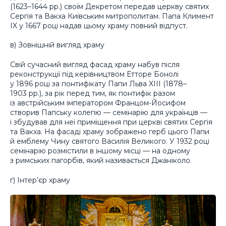
(1623–1644 рр.) своїм Декретом передав церкву святих
Сергія та Вакха Київським митрополитам. Папа Климент
IX у 1667 році надав цьому храму повний відпуст.
в) Зовнішній вигляд храму
Свій сучасний вигляд фасад храму набув після
реконструкції під керівництвом Етторе Бонолі
у 1896 році за понтифікату Папи Льва XIII (1878–
1903 рр.), за рік перед тим, як понтифік разом
із австрійським імператором Францом-Йосифом
створив Папську колегію — семінарію для українців —
і збудував для неї приміщення при церкві святих Сергія
та Вакха. На фасаді храму зображено герб цього Папи
й емблему Чину святого Василія Великого. У 1932 році
семінарію розмістили в іншому місці — на одному
з римських пагорбів, який називається Джаніколо.
г) Інтер’єр храму