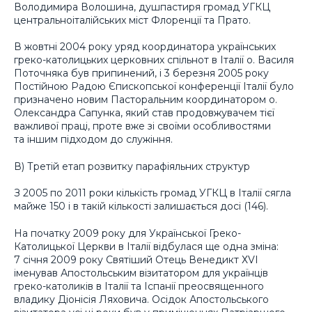
Володимира Волошина, душпастиря громад УГКЦ
центральноіталійських міст Флоренції та Прато.
В жовтні 2004 року уряд координатора українських
греко-католицьких церковних спільнот в Італії о. Василя
Поточняка був припинений, і 3 березня 2005 року
Постійною Радою Єпископської конференції Італії було
призначено новим Пасторальним координатором о.
Олександра Сапунка, який став продовжувачем тієї
важливої праці, проте вже зі своїми особливостями
та іншим підходом до служіння.
В) Третій етап розвитку парафіяльних структур
З 2005 по 2011 роки кількість громад УГКЦ в Італії сягла
майже 150 і в такій кількості залишається досі (146).
На початку 2009 року для Української Греко-
Католицької Церкви в Італії відбулася ще одна зміна:
7 січня 2009 року Святіший Отець Венедикт ХVІ
іменував Апостольським візитатором для українців
греко-католиків в Італії та Іспанії преосвященного
владику Діонісія Ляховича. Осідок Апостольського