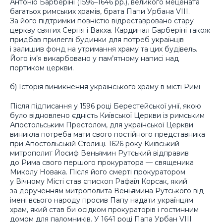
Антоніо Барберіні (1596–1646 pp.), великого мецената
багатьох римських храмів, брата Папи Урбана VIII.
За його підтримки повністю відреставровано стару
церкву святих Сергія і Вакха. Кардинал Барберіні також
придбав прилеглі будинки для потреб українців
і залишив фонд на утримання храму та цих будівель.
Його ім’я викарбовано у пам’ятному написі над
портиком церкви.
б) Історія виникнення українського храму в місті Римі
Після підписання у 1596 році Берестейської унії, якою
було відновлено єдність Київської Церкви із римським
Апостольським Престолом, для української Церкви
виникла потреба мати свого постійного представника
при Апостольській Столиці. 1626 року Київський
митрополит Йосиф Веньямин Рутський відправив
до Рима свого першого прокуратора — священика
Миколу Новака. Після його смерті прокуратором
у Вічному Місті став єпископ Рафаїл Корсак, який
за дорученням митрополита Веньямина Рутського від
імені всього народу просив Папу надати українцям
храм, який став би осідком прокураторів і гостинним
домом для паломників. У 1641 році Папа Урбан VIII