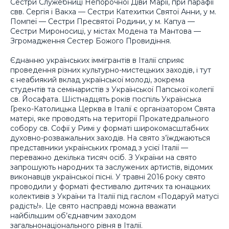
Сестри Служебниці Непорочної Діви Марії, при парафії
свв. Сергія і Вакха — Сестри Катехитки Святої Анни, у м.
Помпеї — Сестри Пресвятої Родини, у м. Капуа —
Сестри Мироносиці, у містах Модена та Мантова —
Згромадження Сестер Божого Провидіння.
Єднанню українських іммігрантів в Італії сприяє
проведення різних культурно-мистецьких заходів, і тут
є неабиякий вклад української молоді, зокрема
студентів та семінаристів з Української Папської колегії
св. Йосафата. Шістнадцять років поспіль Українська
Греко-Католицька Церква в Італії є організатором Свята
матері, яке проводять на території Прокатедрального
собору св. Софії у Римі у форматі широкомасштабних
духовно-розважальних заходів. На свято з’їжджаються
представники українських громад з усієї Італії —
переважно декілька тисяч осіб. З України на свято
запрошують народних та заслужених артистів, відомих
виконавців української пісні. У травні 2016 року свято
проводили у форматі фестивалю дитячих та юнацьких
колективів з України та Італії під гаслом «Подаруй матусі
радість!». Це свято насправді можна вважати
найбільшим об’єднавчим заходом
загальнонаціонального рівня в Італії.