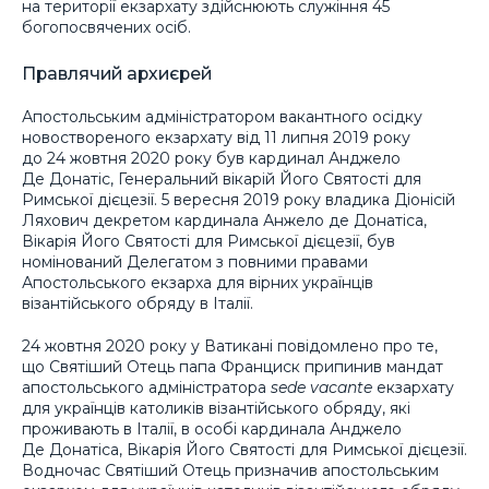
на території екзархату здійснюють служіння 45
богопосвячених осіб.
Правлячий архиєрей
Апостольським адміністратором вакантного осідку
новоствореного екзархату від 11 липня 2019 року
до 24 жовтня 2020 року був кардинал Анджело
Де Донатіс, Генеральний вікарій Його Святості для
Римської дієцезії. 5 вересня 2019 року владика Діонісій
Ляхович декретом кардинала Анжело де Донатіса,
Вікарія Його Святості для Римської дієцезії, був
номінований Делегатом з повними правами
Апостольського екзарха для вірних українців
візантійського обряду в Італії.
24 жовтня 2020 року у Ватикані повідомлено про те,
що Святіший Отець папа Франциск припинив мандат
апостольського адміністратора
sede vacante
екзархату
для українців католиків візантійського обряду, які
проживають в Італії, в особі кардинала Анджело
Де Донатіса, Вікарія Його Святості для Римської дієцезії.
Водночас Святіший Отець призначив апостольським