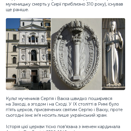
мученицьку смерть у Сирії приблизно 310 року), існував
ще раніше.
Культ мучеників Сергія і Вакха швидко поширився
на Заході, а згодом і на Сході. У IX столітті в Римі було
п’ять церков, присвячених святим Сергію і Вакху, проте
сьогодні їхнє ім’я носить лише український храм.
Історія цієї церкви тісно пов’язана з іменем кардинала