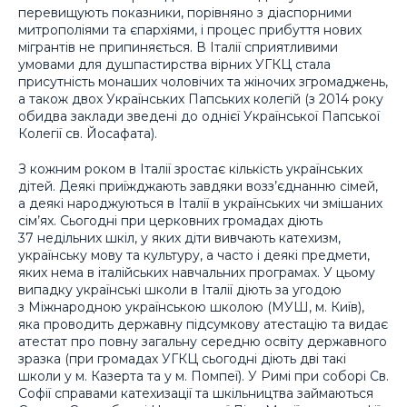
перевищують показники, порівняно з діаспорними
митрополіями та єпархіями, і процес прибуття нових
мігрантів не припиняється. В Італії сприятливими
умовами для душпастирства вірних УГКЦ стала
присутність монаших чоловічих та жіночих згромаджень,
а також двох Українських Папських колегій (з 2014 року
обидва заклади зведені до однієї Української Папської
Колегії св. Йосафата).
З кожним роком в Італії зростає кількість українських
дітей. Деякі приїжджають завдяки возз’єднанню сімей,
а деякі народжуються в Італії в українських чи змішаних
сім’ях. Сьогодні при церковних громадах діють
37 недільних шкіл, у яких діти вивчають катехизм,
українську мову та культуру, а часто і деякі предмети,
яких нема в італійських навчальних програмах. У цьому
випадку українські школи в Італії діють за угодою
з Міжнародною українською школою (МУШ, м. Київ),
яка проводить державну підсумкову атестацію та видає
атестат про повну загальну середню освіту державного
зразка (при громадах УГКЦ сьогодні діють дві такі
школи у м. Казерта та у м. Помпеї). У Римі при соборі Св.
Софії справами катехизації та шкільництва займаються