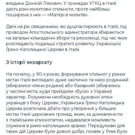
владика Діонісій Ляхович. У громадах УГКЦ в Італії
діють різні молитовні спільноти, проте найбільш
поширена з них — «Матері в молитві».
Двічі на рік священники, які душпастирюють в Італії, під
проводом Апостольського адміністратора збираються
на загальні кількаденні збори та реколекції, під час яких
розглядають подальші стратегії розвитку Української
Греко-Католицької Церкви в Італії.
З історії екзархату
На початку, у 90-х роках, формування спільнот у різних
містах Італії виглядало дуже хаотично та мало родинний
(збиралися члени родини) або базарний (збирались
у частині міста, куди приїздили «буси» з України)
характер. Розуміючи необхідність духовної опіки
українців з боку Церкви, Українська Греко-Католицька
Церква розпочала дбати про утворення у більших
містах Італії церковних громад, яким, за домовленістю
з італійським єпископатом, надавалася можливість
служіння в римо-католицьких храмах. Передумови для
таких дій Церкви були доволі добрі, позаяк у Римі було