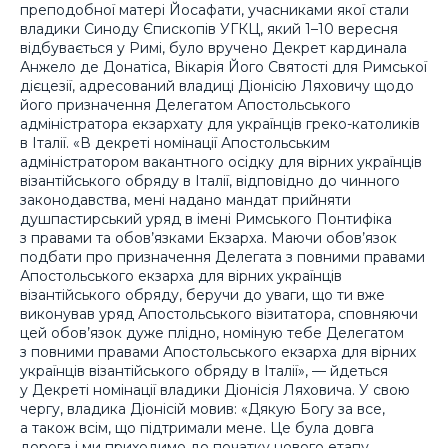
преподобної матері Йосафати, учасниками якої стали
владики Синоду Єпископів УГКЦ, який 1–10 вересня
відбувається у Римі, було вручено Декрет кардинала
Анжело де Донатіса, Вікарія Його Святості для Римської
дієцезії, адресований владиці Діонісію Ляховичу щодо
його призначення Делегатом Апостольського
адміністратора екзархату для українців греко-католиків
в Італії. «В декреті номінації Апостольським
адміністратором вакантного осідку для вірних українців
візантійського обряду в Італії, відповідно до чинного
законодавства, мені надано мандат прийняти
душпастирський уряд в імені Римського Понтифіка
з правами та обов’язками Екзарха. Маючи обов’язок
подбати про призначення Делегата з повними правами
Апостольського екзарха для вірних українців
візантійського обряду, беручи до уваги, що ти вже
виконував уряд Апостольського візитатора, сповняючи
цей обов’язок дуже плідно, номіную тебе Делегатом
з повними правами Апостольського екзарха для вірних
українців візантійського обряду в Італії», — йдеться
у Декреті номінації владики Діонісія Ляховича. У свою
чергу, владика Діонісій мовив: «Дякую Богу за все,
а також всім, що підтримали мене. Це була довга
дорога і ми приходимо до початку нового етапу