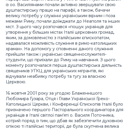
із оо. Василіянами почали активно звершувати свою
душпастирську працю на парафії, а також, бачачи
велику потребу у служінні українським вірним і поза
межами Риму, почали доїжджати до Неаполя та інших
міст. З цього часу розпочався «пошук українців для
утворення у більших містах Італії церковних громад,
яким, за домовленістю з італійським єпископатом,
надавалася можливість служіння в римо-католицьких
храмах». На допомогу у сповненні даного служіння
прийшли також і українські священнослужителі-
студенти, що приїхали до Риму на навчання. З цього
моменту розпочалася перша душпастирська діяльність
священиків УГКЦ для українських мігрантів, які
відчували неабияку потребу та тугу за власною
Церквою.
16 жовтня 2001 року за угодою Блаженнішого
Любомира Гузара, Отця і Глави Української Греко-
Католицької Церкви, і Конференції Єпископів Італії було
призначено першого Пасторального координатора для
українців в Італії світлої пам’яті о. Василя Поточняка,
котрий поряд із тим, що дбав як забезпечити духовною
опікою ті італійські території, де була скупчена велика