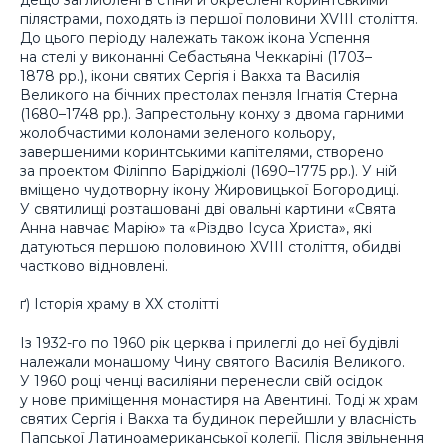
пілястрами, походять із першої половини XVIII століття.
До цього періоду належать також ікона Успення
на стелі у виконанні Себастьяна Чеккаріні (1703–
1878 рр.), ікони святих Сергія і Вакха та Василія
Великого на бічних престолах пензля Ігнатія Стерна
(1680–1748 рр.). Запрестольну конху з двома гарними
жолобчастими колонами зеленого кольору,
завершеними коринтськими капітелями, створено
за проектом Філіппо Баріджіолі (1690–1775 рр.). У ній
вміщено чудотворну ікону Жировицької Богородиці.
У святилищі розташовані дві овальні картини «Свята
Анна навчає Марію» та «Різдво Ісуса Христа», які
датуються першою половиною XVIII століття, обидві
частково відновлені.
ґ) Історія храму в XX столітті
Із 1932-го по 1960 рік церква і прилеглі до неї будівлі
належали монашому Чину святого Василія Великого.
У 1960 році ченці василіяни перенесли свій осідок
у нове приміщення монастиря на Авентині. Тоді ж храм
святих Сергія і Вакха та будинок перейшли у власність
Папської Латиноамериканської колегії. Після звільнення