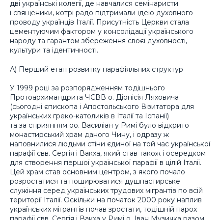
дві українські колегії, де навчалися семінаристи
і священики, котрі радо підтримали ідею духовного
проводу українців Італії. Присутність Церкви стала
цементуючим фактором у консолідації українського
народу та гарантом збереження своєї духовності,
культури та ідентичності.
А) Перший етап розвитку парафіяльних структур
У 1999 році за розпорядженням тодішнього
Протоархимандрита ЧСВВ о. Діонісія Ляховича
(сьогодні єпископа і Апостольського Візитатора для
українських греко-католиків в Італії та Іспанії)
та за сприянням оо. Василіан у Римі було відкрито
монастирський храм даного Чину, і одразу ж
наповнилися людьми стіни єдиної на той час української
парафії свв. Сергія і Вакха, який став також і осередком
для створення першої української парафії в цілій Італії.
Цей храм став основним центром, з якого почало
розростатися та поширюватися душпастирське
служіння серед українських трудових мігрантів по всій
території Італії. Оскільки на початок 2000 року наплив
українських мігрантів почав зростати, тодішній парох
парафії свв. Сергія і Вакха у Римі о. Іван Музичка разом