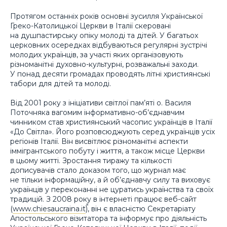
Протягом останніх років основні зусилля Української
Греко-Католицької Церкви в Італії скеровані
на душпастирську опіку молоді та дітей. У багатьох
церковних осередках відбуваються регулярні зустрічі
молодих українців, за участі яких організовують
різноманітні духовно-культурні, розважальні заходи.
У понад десяти громадах проводять літні християнські
табори для дітей та молоді.
Від 2001 року з ініціативи світлої пам’яті о. Василя
Поточняка вагомим інформативно-об’єднавчим
чинником став християнський часопис українців в Італії
«До Світла». Його розповсюджують серед українців усіх
регіонів Італії. Він висвітлює різноманітні аспекти
іммігрантського побуту і життя, а також місце Церкви
в цьому житті. Зростання тиражу та кількості
дописувачів стало доказом того, що журнал має
не тільки інформаційну, а й об’єднавчу силу та виховує
українців у переконанні не цуратись українства та своїх
традицій. З 2008 року в інтернеті працює веб-сайт
(
www.chiesaucraina.it
), він є власністю Секретаріату
Апостольського візитатора та інформує про діяльність