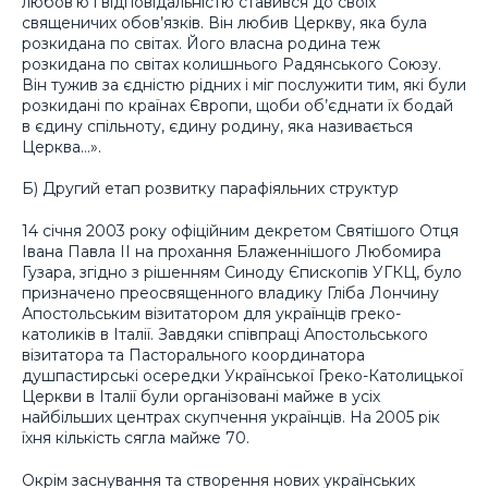
любов’ю і відповідальністю ставився до своїх
священичих обов’язків. Він любив Церкву, яка була
розкидана по світах. Його власна родина теж
розкидана по світах колишнього Радянського Союзу.
Він тужив за єдністю рідних і міг послужити тим, які були
розкидані по країнах Європи, щоби об’єднати їх бодай
в єдину спільноту, єдину родину, яка називається
Церква…».
Б) Другий етап розвитку парафіяльних структур
14 січня 2003 року офіційним декретом Святішого Отця
Івана Павла ІІ на прохання Блаженнішого Любомира
Гузара, згідно з рішенням Синоду Єпископів УГКЦ, було
призначено преосвященного владику Гліба Лончину
Апостольським візитатором для українців греко-
католиків в Італії. Завдяки співпраці Апостольського
візитатора та Пасторального координатора
душпастирські осередки Української Греко-Католицької
Церкви в Італії були організовані майже в усіх
найбільших центрах скупчення українців. На 2005 рік
їхня кількість сягла майже 70.
Окрім заснування та створення нових українських