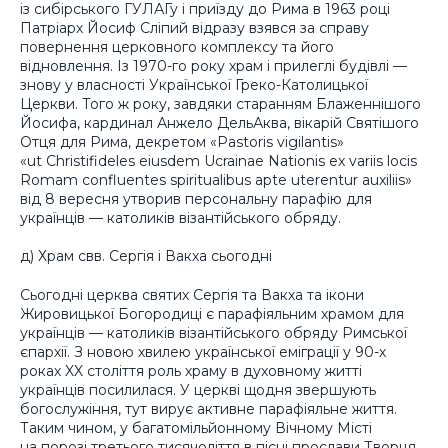
із сибірського ГУЛАГу і приїзду до Рима в 1963 році
Патріарх Йосиф Сліпий відразу взявся за справу
повернення церковного комплексу та його
відновлення. Із 1970-го року храм і прилеглі будівлі —
знову у власності Української Греко-Католицької
Церкви. Того ж року, завдяки старанням Блаженнішого
Йосифа, кардинал Анжело ДельАква, вікарій Святішого
Отця для Рима, декретом «Pastoris vigilantis»
«ut Christifideles eiusdem Ucrainae Nationis ex variis locis
Romam confluentes spiritualibus apte uterentur auxiliis»
від 8 вересня утворив персональну парафію для
українців — католиків візантійського обряду.
д) Храм свв. Сергія і Вакха сьогодні
Сьогодні церква святих Сергія та Вакха та ікони
Жировицької Богородиці є парафіяльним храмом для
українців — католиків візантійського обряду Римської
єпархії. З новою хвилею української еміграції у 90-х
роках XX століття роль храму в духовному житті
українців посилилася. У церкві щодня звершують
богослужіння, тут вирує активне парафіяльне життя.
Таким чином, у багатомільйонному Вічному Місті
на порозі третього тисячоліття в пісні прослави Творця