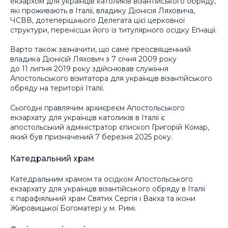
екзархом для українців католиків візантійського обряду,
які проживають в Італії, владику Діонісія Ляховича,
ЧСВВ, дотеперішнього Делегата цієї церковної
структури, перенісши його із титулярного осідку Еґнації.
Варто також зазначити, що саме преосвященний
владика Діонісій Ляхович з 7 січня 2009 року
до 11 липня 2019 року здійснював служіння
Апостольського візитатора для українців візантійського
обряду на території Італії.
Сьогодні правлячим архиєреєм Апостольського
екзархату для українців католиків в Італії є
апостольський адміністратор єпископ Григорій Комар,
який був призначений 7 березня 2025 року.
Катедральний храм
Катедральним храмом та осідком Апостольського
екзархату для українців візантійського обряду в Італії
є парафіяльний храм Святих Сергія і Вакха та ікони
Жировицької Богоматері у м. Римі.