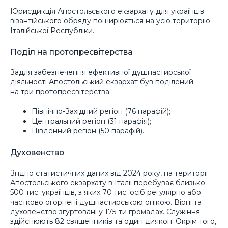
Юрисдикція Апостольського екзархату для українців
візантійського обряду поширюється на усю територію
Італійської Республіки.
Поділ на протопресвітерства
Задля забезпечення ефективної душпастирської
діяльності Апостольський екзархат був поділений
на три протопресвітерства:
Північно-Західний регіон (76 парафій);
Центральний регіон (31 парафія);
Південний регіон (50 парафій).
Духовенство
Згідно статистичних даних від 2024 року, на території
Апостольського екзархату в Італії перебуває близько
500 тис. українців, з яких 70 тис. осіб регулярно або
частково огорнені душпастирською опікою. Вірні та
духовенство згуртовані у 175-ти громадах. Служіння
здійснюють 82 священників та один диякон. Окрім того,