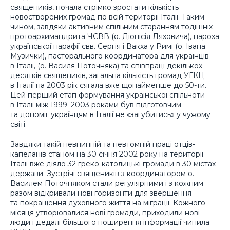
священиків, почала стрімко зростати кількість
новостворених громад по всій території Італії. Таким
чином, завдяки активним спільним старанням тодішніх
протоархимандрита ЧСВВ (о. Діонісія Ляховича), пароха
української парафії свв. Сергія і Вакха у Римі (о. Івана
Музички), пасторального координатора для українців
в Італії, (о. Василя Поточняка) та співпраці декількох
десятків священиків, загальна кількість громад УГКЦ
в Італії на 2003 рік сягала вже щонайменше до 50-ти.
Цей перший етап формування української спільноти
в Італії між 1999–2003 роками був підготовчим
та допоміг українцям в Італії не «загубитись» у чужому
світі.
Завдяки такій невпинній та невтомній праці отців-
капеланів станом на 30 січня 2002 року на території
Італії вже діяло 32 греко-католицькі громади в 30 містах
держави. Зустрічі священиків з координатором о.
Василем Поточняком стали регулярними і з кожним
разом відкривали нові горизонти для звершення
та покращення духовного життя на міграції. Кожного
місяця утворювалися нові громади, приходили нові
люди і дедалі більшого поширення інформації чинила