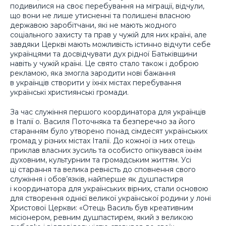
подивилися на своє перебування на міграції, відчули,
що вони не лише утисненні та полишені власною
державою заробітчани, які не мають жодного
соціального захисту та прав у чужій для них країні, але
завдяки Церкві мають можливість істинно відчути себе
українцями та досвідчувати дух рідної Батьківщини
навіть у чужій країні. Це свято стало також і доброю
рекламою, яка змогла зародити нові бажання
в українців створити у їхніх містах перебування
українські християнські громади.
За час служіння першого координатора для українців
в Італії о. Василя Поточняка та безперечно за його
старанням було утворено понад сімдесят українських
громад у різних містах Італії. До кожної із них отець
приклав власних зусиль та особисто опікувався їхнім
духовним, культурним та громадським життям. Усі
ці старання та велика ревність до сповнення свого
служіння і обов’язків, найперше як душпастиря
і координатора для українських вірних, стали основою
для створення однієї великої української родини у лоні
Христової Церкви: «Отець Василь був креативним
місіонером, ревним душпастирем, який з великою