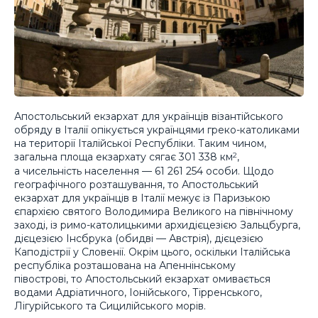
Апостольський екзархат для українців візантійського
обряду в Італії опікується українцями греко-католиками
на території Італійської Республіки. Таким чином,
загальна площа екзархату сягає 301 338 км
,
2
а чисельність населення — 61 261 254 особи. Щодо
географічного розташування, то Апостольський
екзархат для українців в Італії межує із Паризькою
єпархією святого Володимира Великого на північному
заході, із римо-католицькими архидієцезією Зальцбурга,
дієцезією Інсбрука (обидві — Австрія), дієцезією
Каподістрії у Словенії. Окрім цього, оскільки Італійська
республіка розташована на Апеннінському
півострові, то Апостольський екзархат омивається
водами Адріатичного, Іонійського, Тірренського,
Лігурійського та Сицилійського морів.