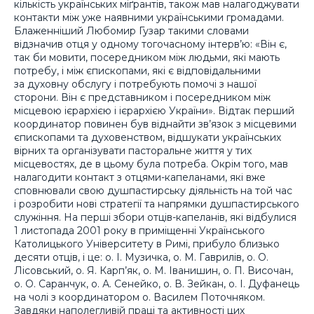
кількість українських міґрантів, також мав налагоджувати
контакти між уже наявними українськими громадами.
Блаженніший Любомир Гузар такими словами
відзначив отця у одному тогочасному інтерв’ю: «Він є,
так би мовити, посередником між людьми, які мають
потребу, і між єпископами, які є відповідальними
за духовну обслугу і потребують помочі з нашої
сторони. Він є представником і посередником між
місцевою ієрархією і ієрархією України». Відтак перший
координатор повинен був віднайти зв’язок з місцевими
єпископами та духовенством, відшукати українських
вірних та організувати пасторальне життя у тих
місцевостях, де в цьому була потреба. Окрім того, мав
налагодити контакт з отцями-капеланами, які вже
сповнювали свою душпастирську діяльність на той час
і розробити нові стратегії та напрямки душпастирського
служіння. На перші збори отців-капеланів, які відбулися
1 листопада 2001 року в приміщенні Українського
Католицького Університету в Римі, прибуло близько
десяти отців, і це: о. І. Музичка, о. М. Гаврилів, о. О.
Лісовський, о. Я. Карп’як, о. М. Іванишин, о. П. Височан,
о. О. Саранчук, о. А. Сенейко, о. В. Зейкан, о. І. Дуфанець
на чолі з координатором о. Василем Поточняком.
Завдяки наполегливій праці та активності цих