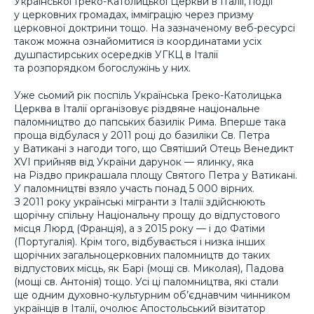
Української Греко-Католицької Церкви в Італії, події
у церковних громадах, імміграцію через призму
церковної доктрини тощо. На зазначеному веб-ресурсі
також можна ознайомитися із координатами усіх
душпастирських осередків УГКЦ в Італії
та розпорядком богослужінь у них.
Уже сьомий рік поспіль Українська Греко-Католицька
Церква в Італії організовує різдвяне національне
паломництво до папських базилік Рима. Вперше така
проща відбулася у 2011 році до базиліки Св. Петра
у Ватикані з нагоди того, що Святіший Отець Венедикт
XVI прийняв від України дарунок — ялинку, яка
на Різдво прикрашала площу Святого Петра у Ватикані.
У паломництві взяло участь понад 5 000 вірних.
З 2011 року українські мігранти з Італії здійснюють
щорічну спільну Національну прощу до відпустового
місця Люрд (Франція), а з 2015 року — і до Фатіми
(Португалія). Крім того, відбувається і низка інших
щорічних загальноцерковних паломництв до таких
відпустових місць, як Барі (мощі св. Миколая), Падова
(мощі св. Антонія) тощо. Усі ці паломництва, які стали
ще одним духовно-культурним об’єднавчим чинником
українців в Італії, очолює Апостольський візитатор