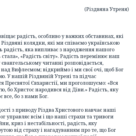
(Різдвяна Утреня)
віщає радість, особливо у важких обставинах, які
 Різдвяні колядки, які ми співаємо українською
 радість, яка випливає з народження нашого
ь стала», «Радість світу». Радість перемінює наш
у євангельському читанні розповідається,
 над Вифлеємом; відкриймо і ми свої очі, щоб Бог
ю. У нашій Різдвяній Утрені та підчас
тя Пресвятої Євхаристії, ми проголошуємо: «Вся
, бо Христос народився від Діви.» Радість, яку
все, бо з нами Бог.
дості з приводу Різдва Христового навчає наші
Бог управляє всім і що наші страхи та тривоги
ни, криз і нестабільності, радість, яку
утою від страху і нагадуванням про те, що Бог