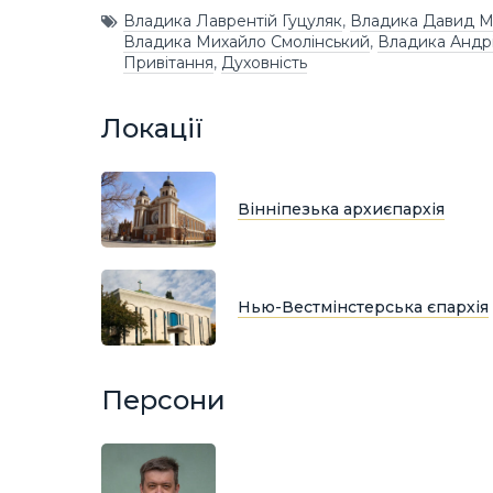
Владика Лаврентій Гуцуляк
,
Владика Давид 
Владика Михайло Смолінський
,
Владика Андрі
Привітання
,
Духовність
Локації
Вінніпезька архиєпархія
Нью-Вестмінстерська єпархія
Персони