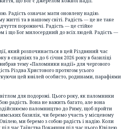
життя, що Бог є джерелом кожної надії.
обою. Радість означає мати оновлену надію.
у житті та в нашому світі. Радість — це не таке
дчуття порожнечі. Радість — це стійке
м і що Бог милосердний до всіх людей. Радість —
дії, який розпочинається в цей Різдвяний час
ку в єпархіях та до 6 січня 2026 року в базиліці
 вибрав тему «Паломники надії» для чергового
ість Різдва Христового протягом усього
ткуючи цей ювілей особисто, родинами, парафіями
вітлом для подорожі. Цього року, як паломники
бою радість. Вона не важить багато, але вона
и здійснюємо паломництво до Риму, щоб пройти
римських базилік, чи беремо участь у місцевому
Ювілею, ми беремо з собою радість і надію. Коли
під час Таїнства Покаяння під час цього Ювілею