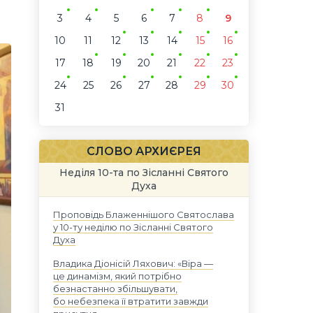
3
4
5
6
7
8
9
10
11
12
13
14
15
16
17
18
19
20
21
22
23
24
25
26
27
28
29
30
31
СЛОВО АРХИЄРЕЯ
Неділя 10-та по Зісланні Святого
Духа
Проповідь Блаженнішого Святослава
у 10-ту неділю по Зісланні Святого
Духа
Владика Діонісій Ляхович: «Віра —
це динамізм, який потрібно
безнастанно збільшувати,
бо небезпека її втратити завжди