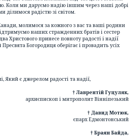
дію. Коли ми даруємо надію іншим через наші добрі
ми ділимося радістю зі світом.
анади, молимося за кожного з вас та ваші родини
підтримуємо наших стражденних братів і сестер
два Христового принесе повноту радості і надії
 Пресвята Богородиця оберігає і провадить усіх
і, Який є джерелом радості та надії,
† Лаврентій
Гуцуляк,
архиєпископ і митрополит Вінніпезький
† Давид
Мотюк,
єпарх Едмонтонський
† Браян
Байда,