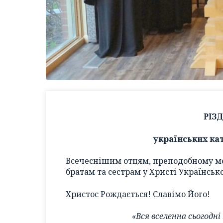
РІЗ
українських ка
Всечеснішим отцям, преподобному м
братам та сестрам у Христі Українськ
Христос Рождається! Славімо Його!
«Вся вселенна сьогодні