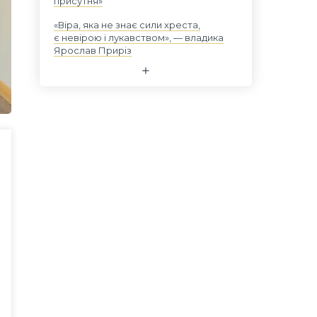
присутня»
«Віра, яка не знає сили хреста,
є невірою і лукавством», — владика
Ярослав Приріз