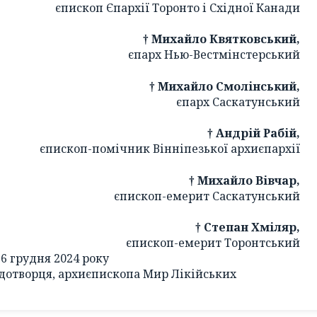
єпископ Єпархії Торонто і Східної Канади
† Михайло
Квятковський,
єпарх Нью-Вестмінстерський
† Михайло
Смолінський,
єпарх Саскатунський
† Андрій
Рабій,
єпископ-помічник Вінніпезької архиєпархії
† Михайло
Вівчар,
єпископ-емерит Саскатунський
† Степан
Хміляр,
єпископ-емерит Торонтський
6 грудня 2024 року
дотворця, архиєпископа Мир Лікійських