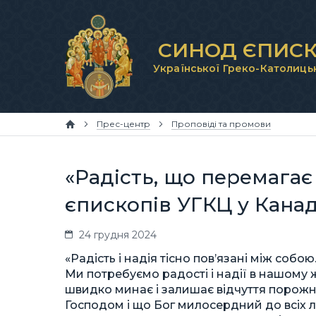
СИНОД ЄПИСК
Української Греко-Католиць
Прес-центр
Проповіді та промови
«Радість, що перемагає
єпископів УГКЦ у Канад
24 грудня 2024
«Радість і надія тісно пов’язані між собо
Ми потребуємо радості і надії в нашому жи
швидко минає і залишає відчуття порожне
Господом і що Бог милосердний до всіх лю