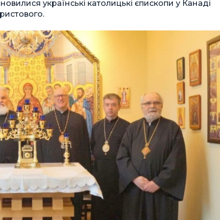
овилися українські католицькі єпископи у Канаді
ристового.