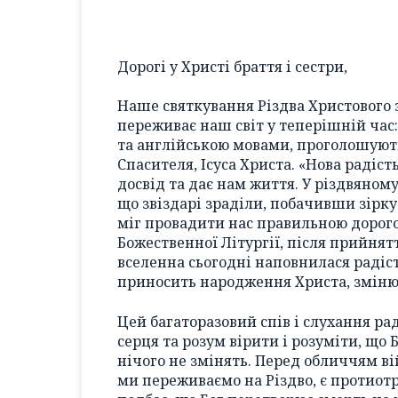
Дорогі у Христі браття і сестри,
Наше святкування Різдва Христового з
переживає наш світ у теперішній час:
та англійською мовами, проголошують
Спасителя, Ісуса Христа. «Нова радіст
досвід та дає нам життя. У різдвяном
що звіздарі зраділи, побачивши зірку
міг провадити нас правильною дорого
Божественної Літургії, після прийнят
вселенна сьогодні наповнилася радістю
приносить народження Христа, змінює 
Цей багаторазовий спів і слухання ра
серця та розум вірити і розуміти, що 
нічого не змінять. Перед обличчям вій
ми переживаємо на Різдво, є протиотр