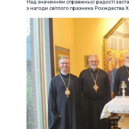
Над значенням справжньої радості застан
з нагоди світлого празника Рохждества Х