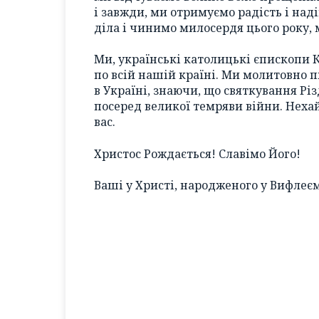
і завжди, ми отримуємо радість і на
діла і чинимо милосердя цього року, 
Ми, українські католицькі єпископи К
по всій нашій країні. Ми молитовно 
в Україні, знаючи, що святкування Різ
посеред великої темряви війни. Нехай
вас.
Христос Рождається! Славімо Його!
Ваші у Христі, народженого у Вифлеєм