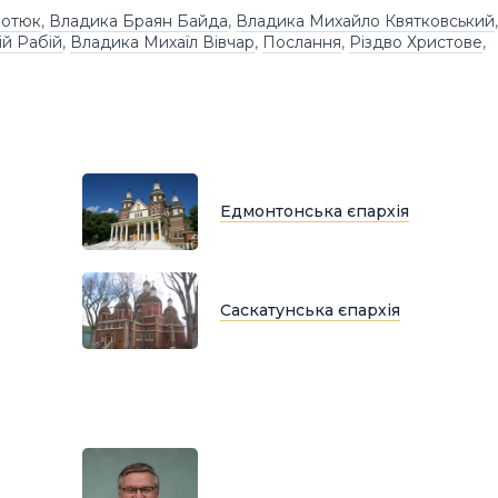
Мотюк
,
Владика Браян Байда
,
Владика Михайло Квятковський
,
й Рабій
,
Владика Михаїл Вівчар
,
Послання
,
Різдво Христове
,
Едмонтонська єпархія
Саскатунська єпархія