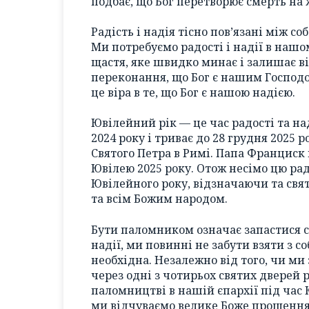
подбає, що Бог перетворює смерть на 
Радість і надія тісно пов’язані між с
Ми потребуємо радості і надії в нашом
щастя, яке швидко минає і залишає ві
переконання, що Бог є нашим Господо
це віра в те, що Бог є нашою надією.
Ювілейний рік — це час радості та на
2024 року і триває до 28 грудня 2025 ро
Святого Петра в Римі. Папа Франциск
Ювілею 2025 року. Отож несімо цю рад
Ювілейного року, відзначаючи та свя
та всім Божим народом.
Бути паломником означає запастися с
надії, ми повинні не забути взяти з со
необхідна. Незалежно від того, чи м
через одні з чотирьох святих дверей 
паломництві в нашій єпархії під час 
ми відчуваємо велике Боже прощення 