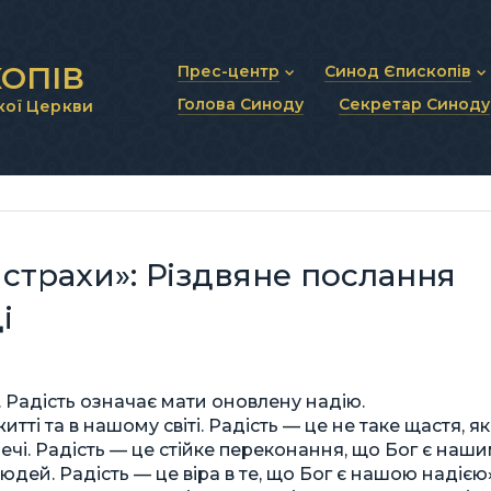
ОПІВ
Прес-центр
Синод Єпископів
Голова Синоду
Секретар Синоду
кої Церкви
Новини та анонси
Статут Синоду Єписко
Інтерв’ю та коментарі
Регламент Синоду Єп
Проповіді та промови
Положення про Голов
Молитовне прикликанн
Синодальні органи
Секретаріат Синоду
Контактна інформація
 страхи»: Різдвяне послання
і
ю. Радість означає мати оновлену надію.
тті та в нашому світі. Радість — це не таке щастя, я
чі. Радість — це стійке переконання, що Бог є наш
дей. Радість — це віра в те, що Бог є нашою надією»