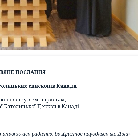
ДВЯНЕ ПОСЛАННЯ
толицьких єпископів Канади
онашеству, семінаристам,
ої Католицької Церкви в Канаді
 наповнилася радістю, бо Христос народився від Діви»