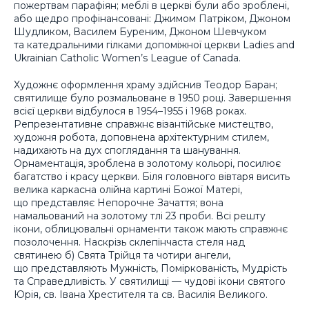
пожертвам парафіян; меблі в церкві були або зроблені,
або щедро профінансовані: Джимом Патріком, Джоном
Шудликом, Василем Буреним, Джоном Шевчуком
та катедральними гілками допоміжної церкви Ladies and
Ukrainian Catholic Women’s League of Canada.
Художнє оформлення храму здійснив Теодор Баран;
святилище було розмальоване в 1950 році. Завершення
всієї церкви відбулося в 1954–1955 і 1968 роках.
Репрезентативне справжнє візантійське мистецтво,
художня робота, доповнена архітектурним стилем,
надихають на дух споглядання та шанування.
Орнаментація, зроблена в золотому кольорі, посилює
багатство і красу церкви. Біля головного вівтаря висить
велика каркасна олійна картині Божої Матері,
що представляє Непорочне Зачаття; вона
намальований на золотому тлі 23 проби. Всі решту
ікони, облицювальні орнаменти також мають справжнє
позолочення. Наскрізь склепінчаста стеля над
святинею б) Свята Трійця та чотири ангели,
що представляють Мужність, Поміркованість, Мудрість
та Справедливість. У святилищі — чудові ікони святого
Юрія, св. Івана Хрестителя та св. Василія Великого.