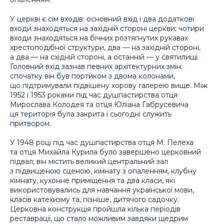
У церкві є сім входів: основний вхід і два додаткові
входи знаходяться на західній стороні церкви; чотири
входи знаходяться на бічних розтягнутих рукавах
хрестоподібної структури, два — на західній стороні,
а два — на східній стороні, а останній — у святилищі.
Головний вхід зазнав певних архітектурних змін:
спочатку він був портиком з двома колонами,
що підтримували підвішену хорову галерею вище. Між
1952 і 1953 роками під час душпастирства отця
Мирослава Колодея та отця Юліана Габрусевича
ця територія була закрита і сьогодні служить
притвором.
У 1948 році під час душпастирства отця М. Пелеха
та отця Михайла Курила було завершено церковний
підвал; він містить великий центральний зал
з підвищеною сценою, кімнату з опаленням, клубну
кімнату, кухонне приміщення та два класи, які
використовувались для навчання української мови,
класів катехизму та, пізніше, дитячого садочку.
Церковна конструкція пройшла кілька періодів
реставрації, що стало можливим завдяки щедрим