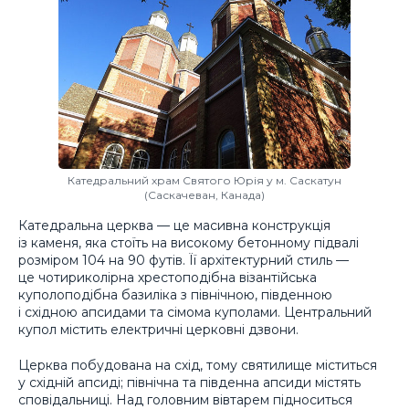
Катедральний храм Святого Юрія у м. Саскатун
(Саскачеван, Канада)
Катедральна церква — це масивна конструкція
із каменя, яка стоїть на високому бетонному підвалі
розміром 104 на 90 футів. Її архітектурний стиль —
це чотириколірна хрестоподібна візантійська
куполоподібна базиліка з північною, південною
і східною апсидами та сімома куполами. Центральний
купол містить електричні церковні дзвони.
Церква побудована на схід, тому святилище міститься
у східній апсиді; північна та південна апсиди містять
сповідальниці. Над головним вівтарем підноситься