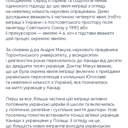
походження. Серед істориків та соціологів немає
одинокого підходу до цієї хвилі іміграції з огляду
на невелику кількість наукових опрацювань. Деякі
дослідники вважають її частиною четвертої хвилі (тобто
іміграції з України і з постсовітського простору після
занепаду Совітського Союзу у 1991) або
її прекурсором — хвилею 4 а, хоч є підстави вважати
цей процес окремою хвилею.
За словами д-ра Андрія Макуха, наукового працівника
Торонтонського університету, у вісімдесятих
і дев’яностих роках переселилось до Канади від десяти
до двадцяти тисяч українців. Доктор Макух вважає,
що це була окрема хвиля іміграції (включно з приїздами
українських переселенців з колишньої Югославії
та невеликої кількості з України), яка позначилась
на житті українців у Канаді.
Перш за все, більша частина цієї іміграції активно
поповнила українські церкви й школи та включилась
у політичне, релігійне і суспільне життя діаспори. Нові
поселенці помогли встановити тісніші зв’язки українців
Канади з українцями у Польщі. З огляду на це,
що більшість нових імігрантів володіла українською