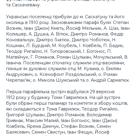
та Саскачевану.
Українські поселенці прибули до м. Саскатуну та його
околиць в 1910 році. Засновниками парафії були: Степан
Возняк, Іван (Джон) Кметь, Йосиф Мельник, А. Шах, Іван
Колишер, А. Душка, А. Вітюк, Дмитро Романов, Федір
Коновальчук, Дмитро Гнатюк, Дмитро Чоботюк, Н.
Кошман, Л. Бурдній, М. Коубель, І. Ковбель, П. Бадик,
Теодор Ригайло, Н. Топоровський, І. Богонос, П.
Матвійчук, Г. Романов, Роман Шульхан, Мочульський, В.
Іваніча. Поселенцям спочатку служили отці-василіяни,
пізніше їм духовно служили отці М. Кузьма, о. Еміліян
Андрухович, о. Ксенофонт Роздольський, о. Роман
Черепах’як, о. Микола Шумський та о. Андрій Сарматюк.
Перша парафіяльна зустріч відбулася 29 вересня
1912 року у будинку Томи Гаврилюка. На цій зустрічі
були обрані перші паламарі та комітети зі збору коштів,
які складаються з: Тома Гаврилюк, Теодор Ригайло,
Григорій Шульхан, Дмитро Романов, Володимир
Гривнак, Максим Малий, Іван Богонос, Іван (Джон)
Ковбель, Ярема Демчук, Стефан Возняк, Семен
Балясевич, Семен Свистун, Іван Фещук, Йосиф