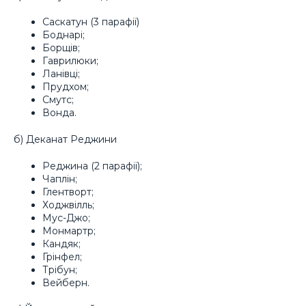
Саскатун (3 парафії)
Боднарі;
Борщів;
Гаврилюки;
Ланівці;
Прудхом;
Смутс;
Вонда.
б) Деканат Реджини
Реджина (2 парафії);
Чаплін;
Глентворт;
Ходжвілль;
Мус-Джо;
Монмартр;
Кандяк;
Грінфел;
Трібун;
Вейберн.