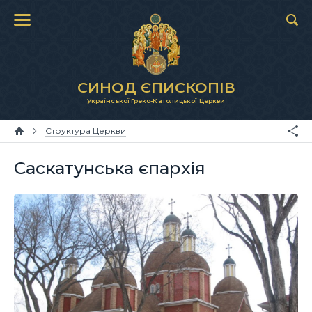
СИНОД ЄПИСКОПІВ
Української Греко-Католицької Церкви
Структура Церкви
Саскатунська єпархія