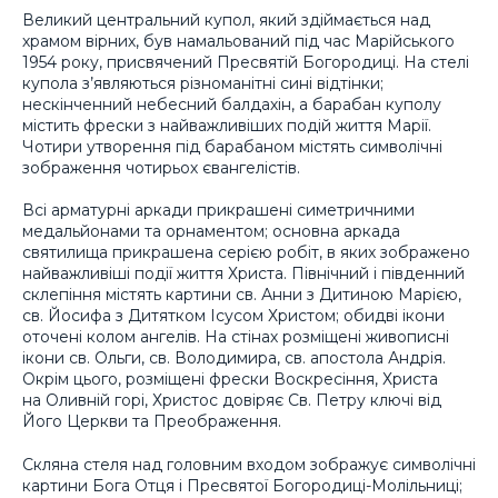
Великий центральний купол, який здіймається над
храмом вірних, був намальований під час Марійського
1954 року, присвячений Пресвятій Богородиці. На стелі
купола з’являються різноманітні сині відтінки;
нескінченний небесний балдахін, а барабан куполу
містить фрески з найважливіших подій життя Марії.
Чотири утворення під барабаном містять символічні
зображення чотирьох євангелістів.
Всі арматурні аркади прикрашені симетричними
медальйонами та орнаментом; основна аркада
святилища прикрашена серією робіт, в яких зображено
найважливіші події життя Христа. Північний і південний
склепіння містять картини св. Анни з Дитиною Марією,
св. Йосифа з Дитятком Ісусом Христом; обидві ікони
оточені колом ангелів. На стінах розміщені живописні
ікони св. Ольги, св. Володимира, св. апостола Андрія.
Окрім цього, розміщені фрески Воскресіння, Христа
на Оливній горі, Христос довіряє Св. Петру ключі від
Його Церкви та Преображення.
Скляна стеля над головним входом зображує символічні
картини Бога Отця і Пресвятої Богородиці-Молільниці;