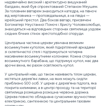
надзвичайно високий і архітектурно вишуканий
балдахін, який був спроектований Степаном Меушем.
За головним вівтарем знаходиться катедра, на півночі
від жертовника — проповідальниця, а на півдні —
ієрейський престол. Два бокові вівтарі, присвячені
Богоматері Неустанної Помочі і Христу Чоловіколюбцю,
знаходяться на відповідних сторонах святилища уздовж
східних бічних стінок хрестоподібної споруди.
Центральна частина церкви увінчана великим
восьмикутним куполом, який підкріплений аркадами
зі склепінчастої стелі і підтримується чотирма
масивними восьмикутними колонами. Кожна сторона
восьмикутного барабана, що підтримує купол, має два
арочні вікна, які разом освітлюють купол.
У центральній наві, що також називають тілом церкви,
містяться дерев’яні лавки, на яких можуть сидіти
приблизно 500 осіб. У церкві є дерев’яна підлога, яка
покрита килимами, а в центрі проходу та на території
святилища розміщена розкішна червона доріжка.
Церква повністю обладнана сучасними зручностями:
електрикою, сантехнікою та центральним газовим
опаленням.