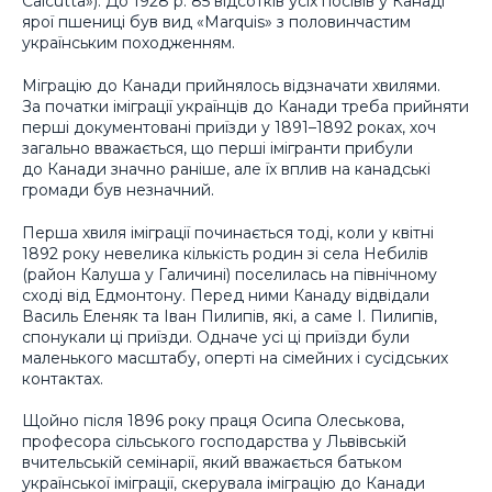
Calcutta»). До 1928 р. 85 відсотків усіх посівів у Канаді
ярої пшениці був вид «Marquis» з половинчастим
українським походженням.
Міграцію до Канади прийнялось відзначати хвилями.
За початки іміграції українців до Канади треба прийняти
перші документовані приїзди у 1891–1892 роках, хоч
загально вважається, що перші імігранти прибули
до Канади значно раніше, але їх вплив на канадські
громади був незначний.
Перша хвиля іміграції починається тоді, коли у квітні
1892 року невелика кількість родин зі села Небилів
(район Калуша у Галичині) поселилась на північному
сході від Едмонтону. Перед ними Канаду відвідали
Василь Еленяк та Іван Пилипів, які, а саме І. Пилипів,
спонукали ці приїзди. Одначе усі ці приїзди були
маленького масштабу, оперті на сімейних і сусідських
контактах.
Щойно після 1896 року праця Осипа Олеськова,
професора сільського господарства у Львівській
вчительській семінарії, який вважається батьком
української іміграції, скерувала іміграцію до Канади