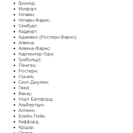
Гронлід;
Мілфорт;
Ніпавін;
Ніпавін-Фармс;
Сембург;
Кадворт;
Адамівко (Ростерн-Фармс);
Алвена;
Алвена-Фармс;
Карпентер-Гори;
Гумбольдт;
Леніген;
Ростерн;
Сокаль;
Сент-Джуліен;
Твей;
Вакау;
Норт Батлфорд;
Альбертаун;
Алтікен;
Блейн-Лейк;
Хаффорд;
Крідор;
Орлов;