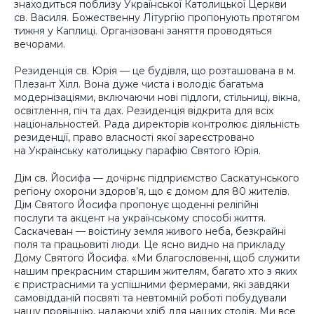
знаходиться поблизу Української Католицької Церкви
св. Василя. Божественну Літургію пропонують протягом
тижня у Каплиці. Організовані заняття проводяться
вечорами.
Резиденція св. Юрія — це будівля, що розташована в м.
Плезант Хілл. Вона дуже чиста і володіє багатьма
модернізаціями, включаючи нові підлоги, стільниці, вікна,
освітлення, піч та дах. Резиденція відкрита для всіх
національностей. Рада директорів контролює діяльність
резиденції, право власності якої зареєстровано
на Українську католицьку парафію Святого Юрія.
Дім св. Йосифа — дочірнє підприємство Саскатунського
регіону охорони здоров’я, що є домом для 80 жителів.
Дім Святого Йосифа пропонує щоденні релігійні
послуги та акцент на українському способі життя.
Саскачеван — воістину земля живого неба, безкрайні
поля та працьовиті люди. Це ясно видно на прикладу
Дому Святого Йосифа. «Ми благословенні, щоб служити
нашим прекрасним старшим жителям, багато хто з яких
є пристрасними та успішними фермерами, які завдяки
самовідданій посвяті та невтомній роботі побудували
нашу провінцію, надаючи хліб для наших столів. Ми все