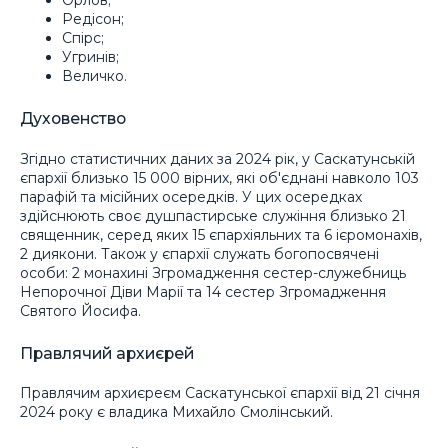
Редісон;
Спірс;
Угринів;
Величко.
Духовенство
Згідно статистичних даних за 2024 рік, у Саскатунській
єпархії близько 15 000 вірних, які об'єднані навколо 103
парафій та місійних осередків. У цих осередках
здійснюють своє душпастирське служіння близько 21
священник, серед яких 15 єпархіяльних та 6 ієромонахів,
2 диякони. Також у єпархії служать богопосвячені
особи: 2 монахині Згромадження сестер-служебниць
Непорочної Діви Марії та 14 сестер Згромадження
Святого Йосифа.
Правлячий архиєрей
Правлячим архиєреєм Саскатунської єпархії від 21 січня
2024 року є владика Михайло Смолінський.