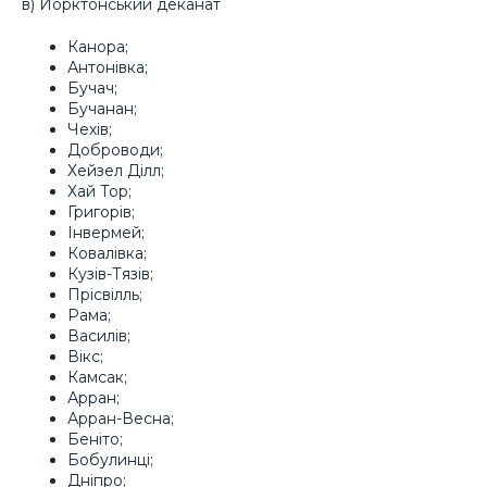
в) Йорктонський деканат
Канора;
Антонівка;
Бучач;
Бучанан;
Чехів;
Доброводи;
Хейзел Ділл;
Хай Тор;
Григорів;
Інвермей;
Ковалівка;
Кузів-Тязів;
Прісвілль;
Рама;
Василів;
Вікс;
Камсак;
Арран;
Арран-Весна;
Беніто;
Бобулинці;
Дніпро;