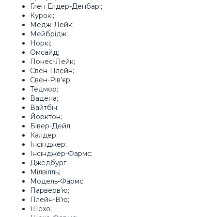
Глен Елдер-Денбарі;
Курокі;
Медж-Лейк;
Мейбрідж;
Норкі;
Омсайд;
Понес-Лейк;
Свен-Плейн;
Свен-Рів’єр;
Тедмор;
Вадена;
Вайтбіч;
Йорктон;
Бівер-Дейл;
Калдер;
Інсінджер;
Інсінджер-Фармс;
Джедбург;
Мілвілль;
Модель-Фармс;
Парверв’ю;
Плейн-В’ю;
Шехо;