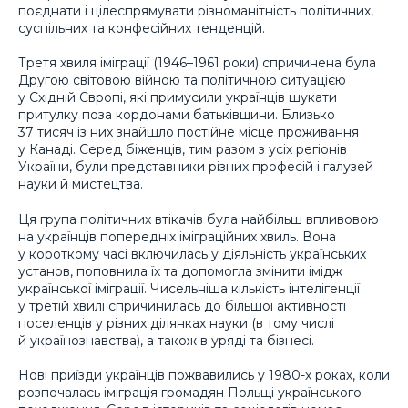
поєднати і цілеспрямувати різноманітність політичних,
суспільних та конфесійних тенденцій.
Третя хвиля іміграції (1946–1961 роки) спричинена була
Другою світовою війною та політичною ситуацією
у Східній Європі, які примусили українців шукати
притулку поза кордонами батьківщини. Близько
37 тисяч із них знайшло постійне місце проживання
у Канаді. Серед біженців, тим разом з усіх регіонів
України, були представники різних професій і галузей
науки й мистецтва.
Ця група політичних втікачів була найбільш впливовою
на українців попередніх іміграційних хвиль. Вона
у короткому часі включилась у діяльність українських
установ, поповнила їх та допомогла змінити імідж
української іміграції. Чисельніша кількість інтелігенції
у третій хвилі спричинилась до більшої активності
поселенців у різних ділянках науки (в тому числі
й українознавства), а також в уряді та бізнесі.
Нові приїзди українців пожвавились у 1980-х роках, коли
розпочалась іміграція громадян Польщі українського