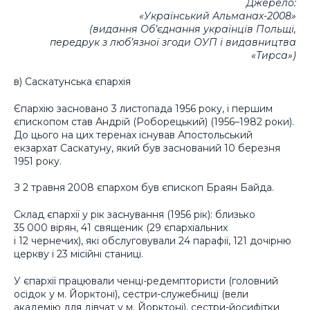
Джерело:
«Український Альманах-2008»
(видання Об’єднання українців Польщі,
передрук з люб’язної згоди ОУП і видавництва
«Тирса»)
в) Саскатунська єпархія
Єпархію засновано 3 листопада 1956 року, і першим
єпископом став Андрій (Роборецький) (1956–1982 роки).
До цього на цих теренах існував Апостольський
екзархат Саскатуну, який був заснований 10 березня
1951 року.
З 2 травня 2008 єпархом був єпископ Браян Байда.
Склад єпархії у рік заснування (1956 рік): близько
35 000 вірян, 41 священик (29 єпархіальних
і 12 чернечих), які обслуговували 24 парафії, 121 дочірню
церкву і 23 місійні станиці.
У єпархії працювали ченці-редемптористи (головний
осідок у м. Йорктоні), сестри-служебниці (вели
академію для дівчат у м. Йорктоні), сестри-йосифітки