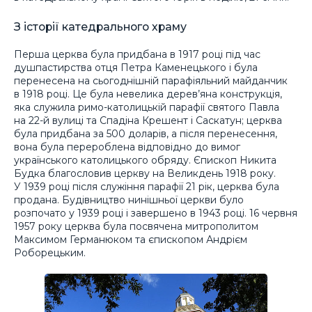
З історії катедрального храму
Перша церква була придбана в 1917 році під час
душпастирства отця Петра Каменецького і була
перенесена на сьогоднішній парафіяльний майданчик
в 1918 році. Це була невелика дерев’яна конструкція,
яка служила римо-католицькій парафії святого Павла
на 22-й вулиці та Спадіна Крешент і Саскатун; церква
була придбана за 500 доларів, а після перенесення,
вона була перероблена відповідно до вимог
українського католицького обряду. Єпископ Никита
Будка благословив церкву на Великдень 1918 року.
У 1939 році після служіння парафії 21 рік, церква була
продана. Будівництво нинішньої церкви було
розпочато у 1939 році і завершено в 1943 році. 16 червня
1957 року церква була посвячена митрополитом
Максимом Германюком та єпископом Андрієм
Роборецьким.