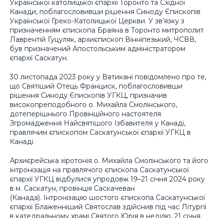
Української католицької єпархії Торонто та Східної
Канади, поблагословивши рішення Синоду Єпископів
Української Греко-Католицької Церкви. У зв’язку з
призначенням єпископа Браяна в Торонто митрополит
Лаврентій Гуцуляк, архиєпископ Вінніпезький, ЧСВВ,
був призначений Апостольським адміністратором
єпархії Саскатун.
30 листопада 2023 року у Ватикані повідомлено про те,
що Святіший Отець Франциск, поблагословивши
рішення Синоду Єпископів УГКЦ, призначив
високопреподобного о. Михайла Смолінського,
дотеперішнього Провінційного настоятеля
Згромадження Найсвятішого Ізбавителя у Канаді,
правлячим єпископом Саскатунської єпархії УГКЦ в
Канаді.
Архиєрейська хіротонія о. Михайла Смолінського та його
інтронізація на правлячого єпископа Саскатунської
єпархії УГКЦ відбулися упродовж 19–21 січня 2024 року
в м. Саскатун, провінція Саскачеван
(Канада). Інтронізацію шостого єпископа Саскатунської
єпархії Блаженніший Святослав здійснив під час Літургії
в катедральному храмі Святого Юрія в неділю, 21 січня.