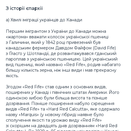
З історії єпархії
а) Хвилі іміграції українців до Канади
Першим імігрантом з України до Канади можна
«жартома» вважати колосок української пшениці
з Галичини, який у 1842 році привезений був
канадським фермером Давідом Файфом (David Fife)
з Ґласґо у Шотландії, де розвантажувався ґданський
пароплав з українською пшеницею. Цей український
вид пшениці, який названо «Red Fife», родив набагато
більшу кількість зерна, ніж інші види і мав прекрасну
якість.
Згодом «Red Fife» став одним з основних видів,
поширених у Канаді і північних штатах Америки. Його
одинокою хибою були більша висота та пізніше
дозрівання. Пізніше поширення набуло схрещення
видів «Red Fife» та «Hard Red Calcutta», яке одержало
назву «Marquis» (у новому гібриді наявне було
сполучення якості та урожаю виду «Red Fife»
зі скорішим на двадцять днів дозріванням «Hard Red