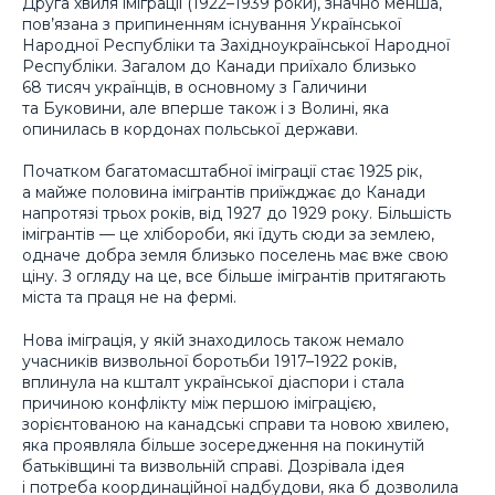
Друга хвиля іміграції (1922–1939 роки), значно менша,
пов’язана з припиненням існування Української
Народної Республіки та Західноукраїнської Народної
Республіки. Загалом до Канади приїхало близько
68 тисяч українців, в основному з Галичини
та Буковини, але вперше також і з Волині, яка
опинилась в кордонах польської держави.
Початком багатомасштабної іміграції стає 1925 рік,
а майже половина імігрантів приїжджає до Канади
напротязі трьох років, від 1927 до 1929 року. Більшість
імігрантів — це хлібороби, які їдуть сюди за землею,
одначе добра земля близько поселень має вже свою
ціну. З огляду на це, все більше імігрантів притягають
міста та праця не на фермі.
Нова іміграція, у якій знаходилось також немало
учасників визвольної боротьби 1917–1922 років,
вплинула на кшталт української діаспори і стала
причиною конфлікту між першою іміграцією,
зорієнтованою на канадські справи та новою хвилею,
яка проявляла більше зосередження на покинутій
батьківщині та визвольній справі. Дозрівала ідея
і потреба координаційної надбудови, яка б дозволила