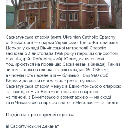
Саскатунська єпархія (англ. Ukrainian Catholic Eparchy
of Saskatoon) — єпархія Української Греко-Католицької
Церкви у складі Вінніпезької митрополії. Єпархію
засновано 3 листопада 1956 року і першим єпископом
став Андрій (Роборецький). Юрисдикція єпархії
поширюється на провінцію Саскачеван (Канада). Таким
чином, загальна площа єпархії складає 651 036 км
,
2
а чисельність населення — близько 1 053 960 осіб.
Беручи до уваги географічне розташування,
Саскатунська єпархія межує із Едмонтонською єпархією
на заході, із Нью-Вестмінстерською єпархією —
на півночі, із Вінніпезькою архиєпархією — на сході
та із Чиказькою єпархією святого Миколая — на півдні.
Поділ на протопресвітерства
а) Саскатунський деканат