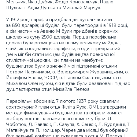
Мельник, Яків Дубик, Федір Коновальчук, Павло
Шульхан, Адам Душка та Миколай Марчук.
У 1912 році парафія придбала дві кутові частини
за 850 доларів; ці будівлі були перепродані в 1918 році,
а сім частин на Авеню М були придбані в окремих
школах на суму 2500 доларів. Перша парафіяльна
церква була розміщена на цьому великому майдані,
який, як сподівались парафіяни, в один прекрасний
день міг би стати місцем будівництва прекрасної
стилістичної церкви. Їхні плани на майбутнє
будівництва були в значній мірі підтримані отцями
Петром Пасічником, о. Володимиром Журавницьким, о.
Йосифом Балом, ЧССР, о. Павлом Силатицьким та о.
Михаїлом Оленчуком, які відтак були реалізовані під час
душпастирства отця Михайла Пелеха.
Парафіяльні збори від 7 лютого 1937 року схвалили
архітектурний план отця Філіпа Руха, ОМІ, затвердили
методи фінансування будівництва та обрали комітет
зі збору коштів; членами цього комітету були: Д.
Чоботюк, Д. Равлюк, П. Савула, Х. Сенюк, Л. Бурдейні, Т.
Матвійчук та П. Колішер. Через два місяці був обраний
будівельний комітет, що складався з отця М. Пелеха, І.