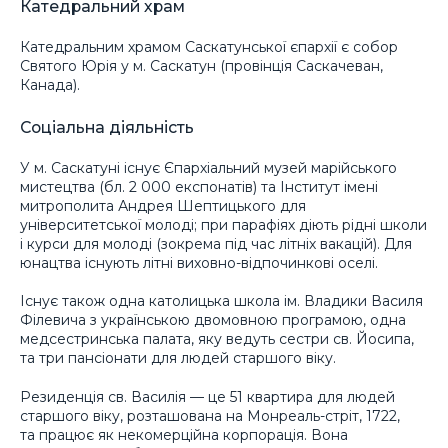
Катедральний храм
Катедральним храмом Саскатунської єпархії є собор
Святого Юрія у м. Саскатун (провінція Саскачеван,
Канада).
Соціальна діяльність
У м. Саскатуні існує Єпархіальний музей марійського
мистецтва (бл. 2 000 експонатів) та Інститут імені
митрополита Андрея Шептицького для
університетської молоді; при парафіях діють рідні школи
і курси для молоді (зокрема під час літніх вакацій). Для
юнацтва існують літні виховно-відпочинкові оселі.
Існує також одна католицька школа ім. Владики Василя
Філевича з українською двомовною програмою, одна
медсестринська палата, яку ведуть сестри св. Йосипа,
та три пансіонати для людей старшого віку.
Резиденція св. Василія — це 51 квартира для людей
старшого віку, розташована на Монреаль-стріт, 1722,
та працює як некомерційна корпорація. Вона