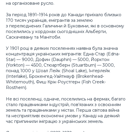
на організоване русло.
За період 1891–1914 років до Канади приїхало близько
170 тисяч українців, емігрантів за землею
з перелюднених Галичини й Буковини, які в основному
поселились у кордонах сьогоднішніх Альберти,
Саскачевану та Манітоби.
У 1901 році в деяких поселеннях наявна була значна
концентрація українських імігрантів: Една-Стар (Edna-
Star) — 9000, Дофин (Dauphin) — 5000, Йорктон
(Yorkton) — 4500, Стюартберн (Stuartburn) — 3000,
понад 1000 у Шоал Лейк (Shoal Lake), Інтерлейк
(Interlake), Брокенгед-Уайтмауф (Brokenhead-
Whitemouth), Фиш Крік-Роустгерн (Fish Creek-
Rosthern).
Не всі поселенці, одначе, поселились на фермах, багато
стало працівниками індустрій, пов’язаних з освоєнням
земель та працівниками у містах. Перша світова війна
та несприятливі економічні умови у Канаді на деякий
час припинили іміграцію з українських земель.