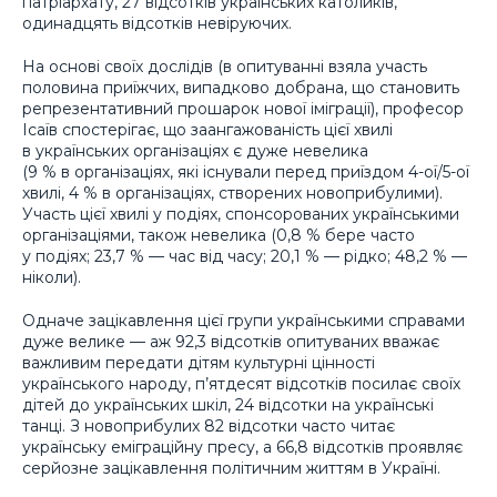
патріархату, 27 відсотків українських католиків,
одинадцять відсотків невіруючих.
На основі своїх дослідів (в опитуванні взяла участь
половина приїжчих, випадково добрана, що становить
репрезентативний прошарок нової іміграції), професор
Ісаїв спостерігає, що заангажованість цієї хвилі
в українських організаціях є дуже невелика
(9 % в організаціях, які існували перед приїздом 4-ої/5-ої
хвилі, 4 % в організаціях, створених новоприбулими).
Участь цієї хвилі у подіях, спонсорованих українськими
організаціями, також невелика (0,8 % бере часто
у подіях; 23,7 % — час від часу; 20,1 % — рідко; 48,2 % —
ніколи).
Одначе зацікавлення цієї групи українськими справами
дуже велике — аж 92,3 відсотків опитуваних вважає
важливим передати дітям культурні цінності
українського народу, п’ятдесят відсотків посилає своїх
дітей до українських шкіл, 24 відсотки на українські
танці. З новоприбулих 82 відсотки часто читає
українську еміграційну пресу, а 66,8 відсотків проявляє
серйозне зацікавлення політичним життям в Україні.