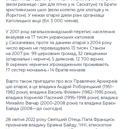
(вели ризницю і дім для літніх у м. Саскатуні) та Брати
християнських шкіл (вели колегію для хлопців у м.
Йорктоні). У межах єпархії діяли різні організації
Католицької акції (бл. 3 000 членів).
У 2001 році загальноканадський перепис населення
вказував на 17 тисяч українських католиків
у Саскачевані, проте за даними єпархії з 2004 року
число вірних не перевищувало 13 тисяч. Станом
на 2007 рік: 99 церковних громад, 32 священики
(єпархіальні і чернечі), 5 дияконів, 12 700 вірних.
В окремих чернечих згромадженнях проживають
17 сестер-монахинь і 14 братів-монахів.
Варто також пригадати про всіх Правлячих Архиєреїв
цієї єпархії, а це владика Андрій Роборецький (1951–
1982 роки), владика Василь Філевич (1982–1995 роки),
владика Корнелій Пасічний (1995–1998 роки), владика
Михайло Вівчар (2000–2008 роки) та владика Браєн
Байда (2008—до сьогодні).
28 квітня 2022 року Святіший Отець Папа Франциск
призначив владику Браяна Байду, ЧНІ, єпископом