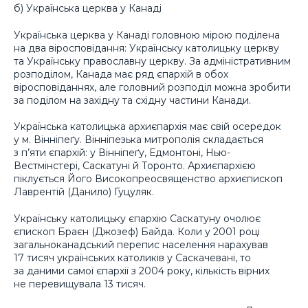
б) Українська церква у Канаді
Українська церква у Канаді головною мірою поділена
на два віросповідання: Українську католицьку церкву
та Українську православну церкву. За адміністративним
розподілом, Канада має ряд єпархій в обох
віросповіданнях, але головний розподіл можна зробити
за поділом на західну та східну частини Канади.
Українська католицька архиєпархія має свій осередок
у м. Вінніпеґу. Вінніпезька митрополія складається
з п’яти єпархій: у Вінніпеґу, Едмонтоні, Нью-
Вестмінстері, Саскатуні й Торонто. Архиєпархією
піклується Його Високопреосвященство архиєпископ
Лаврентій (Данило) Гуцуляк.
Українську католицьку єпархію Саскатуну очолює
єпископ Браєн (Джозеф) Байда. Коли у 2001 році
загальноканадський перепис населення нарахував
17 тисяч українських католиків у Саскачевані, то
за даними самої єпархії з 2004 року, кількість вірних
не перевищувала 13 тисяч.