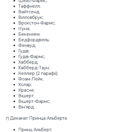
Шехо-Фармс;
Таффнелл;
Вайтсенд;
Вілловбрук;
Врокстон-Фармс;
Ітуна;
Бекенхем;
Бедфордвілль;
Фенвуд;
Гудів;
Гудів-Фармс;
Хабберд;
Хабберд-Таун;
Келліер (2 парафії);
Фоам-Лейк;
Холар;
Красне;
Вішерт;
Вішерт-Фармс;
Він’ярд.
г) Деканат Принца Альберта
Принц Альберт;