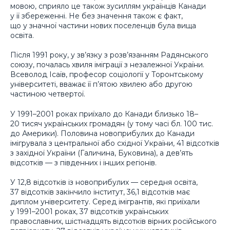
мовою, сприяло це також зусиллям українців Канади
у її збереженні. Не без значення також є факт,
що у значної частини нових поселенців була вища
освіта.
Після 1991 року, у зв’язку з розв’язанням Радянського
союзу, почалась хвиля іміграції з незалежної України.
Всеволод Ісаїв, професор соціології у Торонтському
університеті, вважає її п’ятою хвилею або другою
частиною четвертої.
У 1991–2001 роках приїхало до Канади близько 18–
20 тисяч українських громадян (у тому часі бл. 100 тис.
до Америки). Половина новоприбулих до Канади
імігрувала з центральної або східної України, 41 відсотків
з західної України (Галичина, Буковина), а дев’ять
відсотків — з південних і інших регіонів.
У 12,8 відсотків із новоприбулих — середня освіта,
37 відсотків закінчило інститут, 36,1 відсотків має
диплом університету. Серед імігрантів, які приїхали
у 1991–2001 роках, 37 відсотків українських
православних, шістнадцять відсотків вірних російського