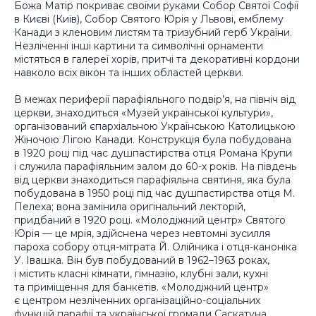
Божа Матір покриває своїми руками Собор Святої Софії
в Києві (Київ), Собор Святого Юрія у Львові, емблему
Канади з кленовим листям та тризубний герб України.
Незліченні інші картини та символічні орнаменти
містяться в галереї хорів, притчі та декоративні кордони
навколо всіх вікон та інших областей церкви.
В межах периферії парафіяльного подвір’я, на північ від
церкви, знаходиться «Музей української культури»,
організований єпархіальною Українською Католицькою
Жіночою Лігою Канади. Конструкція була побудована
в 1920 році під час душпастирства отця Романа Крупи
і служила парафіяльним залом до 60-х років. На південь
від церкви знаходиться парафіяльна святиня, яка була
побудована в 1950 році під час душпастирства отця М.
Пелеха; вона замінила оригінальний лекторій,
придбаний в 1920 році. «Молодіжний центр» Святого
Юрія — це мрія, здійснена через невтомні зусилля
пароха собору отця-мітрата Й. Олійника і отця-каноніка
У. Івашка. Він був побудований в 1962–1963 роках,
і містить класні кімнати, гімназію, клубні зали, кухні
та приміщення для банкетів. «Молодіжний центр»
є центром незліченних організаційно-соціальних
функцій парафії та української громади Саскатуна