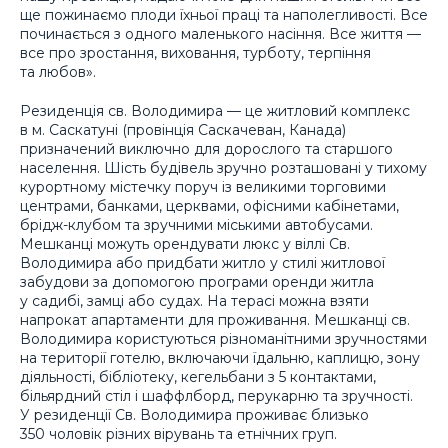
ще пожинаємо плоди їхньої праці та наполегливості. Все
починається з одного маленького насіння. Все життя —
все про зростання, виховання, турботу, терпіння
та любов».
Резиденція св. Володимира — це житловий комплекс
в м. Саскатуні (провінція Саскачеван, Канада)
призначений виключно для дорослого та старшого
населення. Шість будівель зручно розташовані у тихому
курортному містечку поруч із великими торговими
центрами, банками, церквами, офісними кабінетами,
брідж-клубом та зручними міськими автобусами.
Мешканці можуть орендувати люкс у віллі Св.
Володимира або придбати житло у стилі житлової
забудови за допомогою програми оренди житла
у садибі, замці або судах. На терасі можна взяти
напрокат апартаменти для проживання. Мешканці св.
Володимира користуються різноманітними зручностями
на території готелю, включаючи їдальню, каплицю, зону
діяльності, бібліотеку, кегельбани з 5 контактами,
більярдний стіл і шаффлборд, перукарню та зручності.
У резиденції Св. Володимира проживає близько
350 чоловік різних вірувань та етнічних груп.