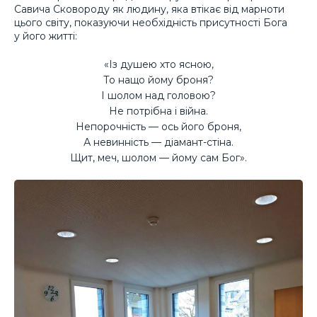
Савича Сковороду як людину, яка втікає від марноти
цього світу, показуючи необхідність присутності Бога
у його житті:
«Із душею хто ясною,
То нащо йому броня?
І шолом над головою?
Не потрібна і війна.
Непорочність — ось його броня,
А невинність — діамант-стіна.
Щит, меч, шолом — йому сам Бог».