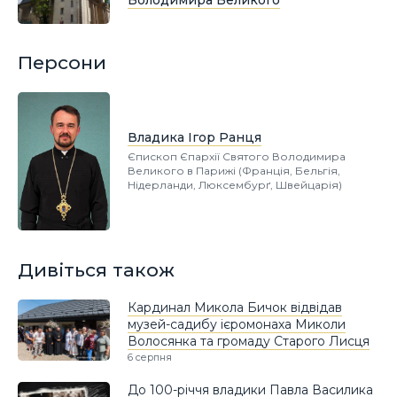
Володимира Великого
Персони
Владика Ігор Ранця
Єпископ Єпархії Святого Володимира
Великого в Парижі (Франція, Бельгія,
Нідерланди, Люксембурґ, Швейцарія)
Дивіться також
Кардинал Микола Бичок відвідав
музей-садибу ієромонаха Миколи
Волосянка та громаду Старого Лисця
6 серпня
До 100-річчя владики Павла Василика