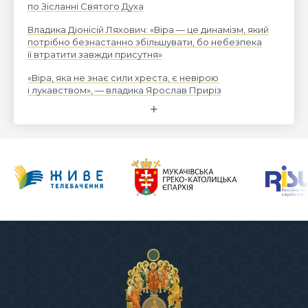
по Зісланні Святого Духа
Владика Діонісій Ляхович: «Віра — це динамізм, який
потрібно безнастанно збільшувати, бо небезпека
її втратити завжди присутня»
«Віра, яка не знає сили хреста, є невірою
і лукавством», — владика Ярослав Приріз