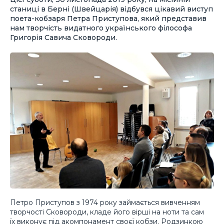
станиці в Берні (Швейцарія) відбувся цікавий виступ
поета-кобзаря Петра Приступова, який представив
нам творчість видатного українського філософа
Григорія Савича Сковороди.
Петро Приступов з 1974 року займається вивченням
творчості Сковороди, кладе його вірші на ноти та сам
їх виконує під акомпонамент своєї кобзи. Родзинкою