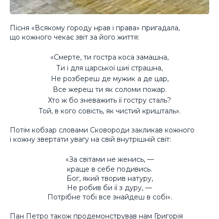
Пісня «Всякому городу нрав і права» пригадала,
що кожного чекає звіт за його життя:
«Смерте, ти гостра коса замашна,
Ти і для царської шиї страшна,
Не розбереш де мужик а де цар,
Все жереш ти як соломи пожар.
Хто ж бо зневажить її гостру сталь?
Той, в кого совість, як чистий кришталь».
Потім кобзар словами Сковороди закликав кожного
і кожну звертати увагу на свій внутрішній світ:
«За світами не женись, —
краще в себе подивись.
Бог, який творив натуру,
Не робив би її з дуру, —
Потрібне тобі все знайдеш в собі».
Пан Петро також продемонстрував нам Григорія