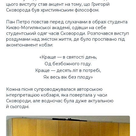
цього виступу став акцент на тому, що Григорій
Сковорода був християнським філософом.
Пан Петро повстав перед слухачами в образі студента
Києво-Могилянської академії, одівши на себе
студентський одяг часів Сковороди. Розпочався виступ
роздумами над змістом життя, де було проспівано під
акомпонамент кобзи:
«Краще — в святості день,
Од безбожного году.
Краще — десять літ в потребі,
Як весь вік без плоду»
Кожна пісня супроводжувалася авторською
інтерпретацією кобзаря, яка повертала у часи
Сковороди, але водночас була дуже актуальною
й сьогодні.