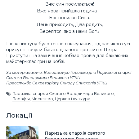
Вже син посилається!
Вже нова прийшла година —
Бог посилає Сина.
День приходить, Діва родить,
Веселітся, яко з нами Бог!»
Після виступу було тепле спілкування, під час якого усі
присутні почули багато цікавого про життя Петра
Приступи і на закінчення кобзар провів для бажаючих
майстер-клас гри на кобзі.
За матеріалами
о. Володимира Горошка для
Паризької єпархії
Святого Володимира Великого УГКЦ
Пресслужба Секретаріату Синоду Єпископів УГКЦ
Паризька єпархія Святого Володимира Великого
,
Парафія
,
Мистецтво
,
Церква і культура
Локації
Паризька єпархія святого