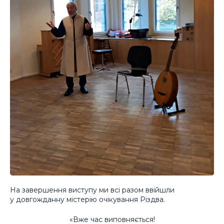
На завершення виступу ми всі разом ввійшли
у довгожданну містерію очікування Різдва.
«Вже час виповняється!