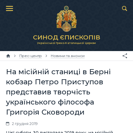
СИНОД ЄПИСКОПІВ
Української Греко-Католицької Церкви
Прес-центр
Новини та анонси
На місійній станиці в Берні
кобзар Петро Приступов
представив творчість
українського філософа
Григорія Сковороди
2 грудня 2019
Цієї суботи, 30 листопада 2019 року, на місійній