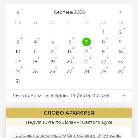
Серпень
2026
Пн
Вт
Ср
Чт
Пт
Сб
Нд
1
2
3
4
5
6
7
8
9
10
11
12
13
14
15
16
17
18
19
20
21
22
23
24
25
26
27
28
29
30
31
День поминання владики Роберта Москаля
СЛОВО АРХИЄРЕЯ
Неділя 10-та по Зісланні Святого Духа
Проповідь Блаженнішого Святослава у 10-ту неділю