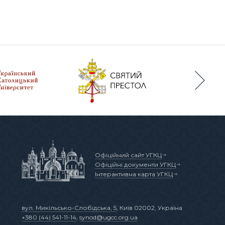
Офіційний сайт УГКЦ
Офіційні документи УГКЦ
Інтерактивна карта УГКЦ
вул. Микільсько-Слобідська, 5
, Київ 02002, Україна
+380 (44) 541-11-14
,
synod@ugcc.org.ua