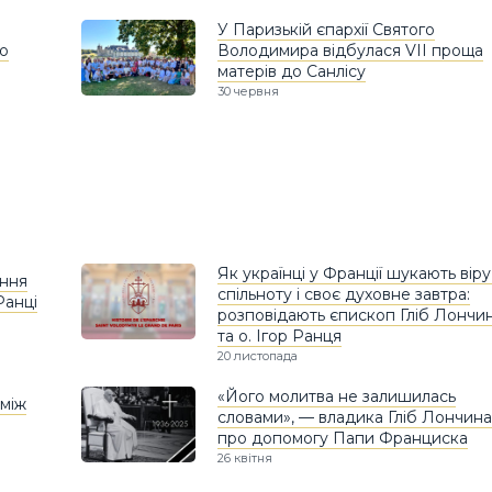
У Паризькій єпархії Святого
ю
Володимира відбулася VII проща
матерів до Санлісу
30 червня
Як українці у Франції шукають віру
ення
спільноту і своє духовне завтра:
Ранці
розповідають єпископ Гліб Лончи
та о. Ігор Ранця
20 листопада
«Його молитва не залишилась
 між
словами», — владика Гліб Лончина
про допомогу Папи Франциска
26 квітня