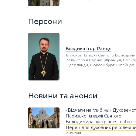
Персони
Владика Ігор Ранця
Єпископ Єпархії Святого Володими
Великого в Парижі (Франція, Бельгі
Нідерланди, Люксембурґ, Швейцарі
Новини та анонси
«Відчали на глибінь!» Духовенс
Паризької єпархії Святого
Володимира зустрілося в абатст
Лерен для духовних реколекці
29 липня