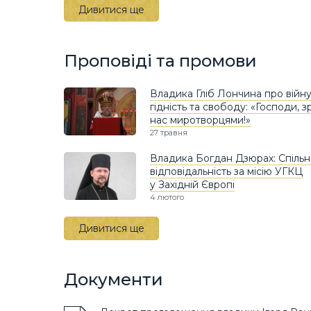
Дивитися ще
Проповіді та промови
Владика Гліб Лончина про війну
гідність та свободу: «Господи, 
нас миротворцями!»
27 травня
Владика Богдан Дзюрах: Спільн
відповідальність за місію УГКЦ
у Західній Європі
4 лютого
Дивитися ще
Документи