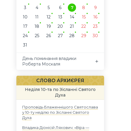
3
4
5
6
7
8
9
10
11
12
13
14
15
16
17
18
19
20
21
22
23
24
25
26
27
28
29
30
31
День поминання владики
Роберта Москаля
СЛОВО АРХИЄРЕЯ
Неділя 10-та по Зісланні Святого
Духа
Проповідь Блаженнішого Святослава
у 10-ту неділю по Зісланні Святого
Духа
Владика Діонісій Ляхович: «Віра —