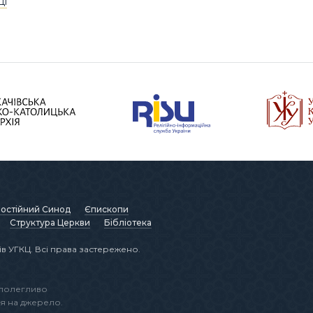
ці
остійний Синод
Єпископи
Структура Церкви
Бібліотека
в УГКЦ. Всі права застережено.
аполегливо
я на джерело.