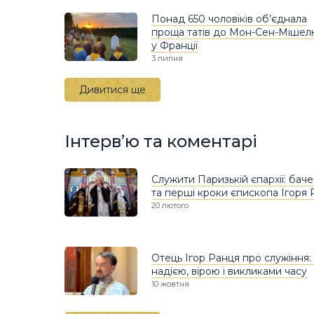
Понад 650 чоловіків об’єднала
проща татів до Мон-Сен-Мішел
у Франції
3 липня
Дивитися ще
Інтерв’ю та коментарі
Служити Паризькій єпархії: бач
та перші кроки єпископа Ігоря 
20 лютого
Отець Ігор Ранця про служіння:
надією, вірою і викликами часу
10 жовтня