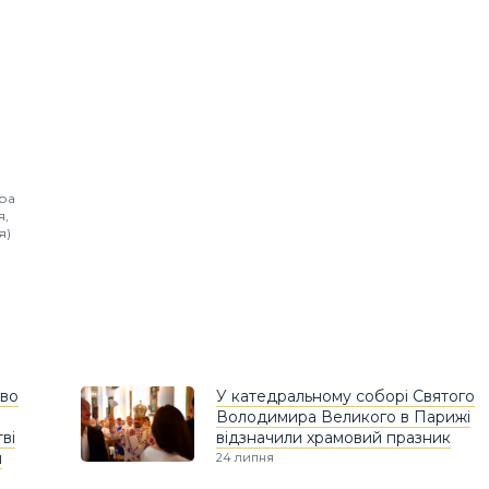
ра
я,
я)
тво
У катедральному соборі Святого
Володимира Великого в Парижі
ві
відзначили храмовий празник
й
24 липня