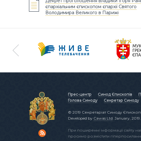
Декрет проголошення владики Ігоря Ран
єпархіальним єпископом єпархії Святого
Володимира Великого в Парижі
Прес-центр
Синод Єпископів
П
Голова Синоду
Секретар Синоду
© 2019 Секретаріат Синоду Єпископі
Developed by
Cawas Ltd
. January, 2019.
При поширенні інформації сайту н
просимо розмістити гіперпосиланн