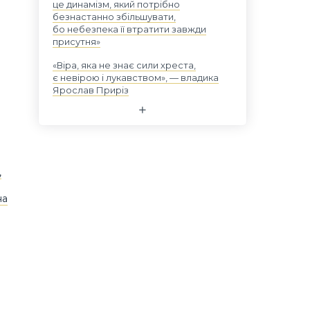
це динамізм, який потрібно
безнастанно збільшувати,
бо небезпека її втратити завжди
присутня»
«Віра, яка не знає сили хреста,
є невірою і лукавством», — владика
Ярослав Приріз
,
на