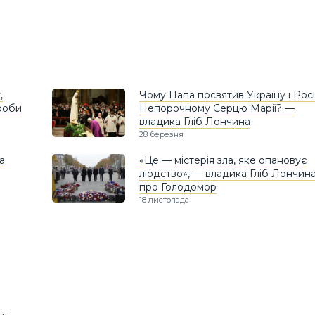
,
Чому Папа посвятив Україну і Рос
зроби
Непорочному Серцю Марії? —
владика Гліб Лончина
28 березня
а
«Це — містерія зла, яке опановує
людство», — владика Гліб Лончин
про Голодомор
18 листопада