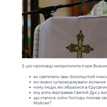
З цієї проповіді митрополита Ігоря Возьн
як святитель Іван Золотоустий пояс
які знаки супроводжували зіслання 
чому люди, які зібралися в Єрусали
яку роль відігравав Святий Дух у жит
що сталося, коли Господь поклав сво
Мойсея?