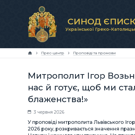
СИНОД ЄПИСК
Української Греко-Католиць
Прес-центр
Проповіді та промови
Митрополит Ігор Возьня
нас й готує, щоб ми ст
блаженства!»
3 червня 2026
У проповіді митрополита Львівського Ігор
2026 року, розкривається значення празни