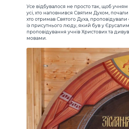
Усе відбувалося не просто так, щоб учня
усі, хто наповнився Святим Духом, почали
хто отримав Святого Духа, проповідували
із присутнього люду, який був у Єрусалим
проповідування учнів Христових та дивув
мовами.