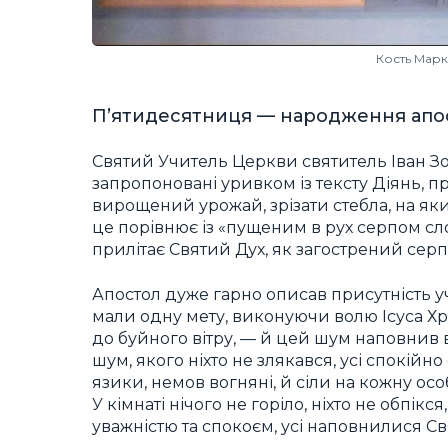
Кость Марк
П’ятидесятниця — народження апост
Святий Учитель Церкви святитель Іван Зо
запропоновані уривком із тексту Діянь, п
вирощений урожай, зрізати стебла, на як
це порівнює із «пущеним в рух серпом с
прилітає Святий Дух, як загострений серп (див
Апостол дуже гарно описав присутність у
мали одну мету, виконуючи волю Ісуса Хри
до буйного вітру, — й цей шум наповнив вс
шум, якого ніхто не злякався, усі спокійн
язики, немов вогняні, й сіли на кожну осо
У кімнаті нічого не горіло, ніхто не обпік
уважністю та спокоєм, усі наповнилися С