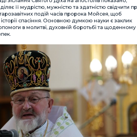
ді зіслання Святого Духа на апостолів показано,
іляє її мудрістю, мужністю та здатністю свідчити п
тарозавітних подій часів пророка Мойсея, щоб
історії спасіння. Основною думкою науки є заклик
опомоги в молитві, духовній боротьбі та щоденному
зпек.