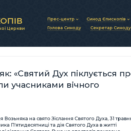
ОПІВ
Прес-центр
Синод Єпископів
Голова Синоду
Секретар Синоду
кої Церкви
Новини та анонси
Статут Синоду Єписко
Інтерв’ю та коментарі
Регламент Синоду Єп
Проповіді та промови
Положення про Голов
Молитовне прикликанн
Синодальні органи
Секретаріат Синоду
Контактна інформація
к: «Святий Дух піклується пр
али учасниками вічного
я Возьняка на свято Зіслання Святого Духа, 31 травн
ка П’ятидесятниці та дія Святого Духа в житті