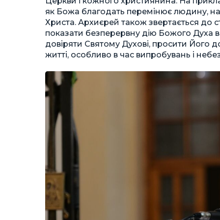
Церкви і кожного християнина. На прикла
як Божа благодать перемінює людину, над
Христа. Архиєрей також звертається до с
показати безперервну дію Божого Духа в 
довіряти Святому Духові, просити Його д
житті, особливо в час випробувань і небе