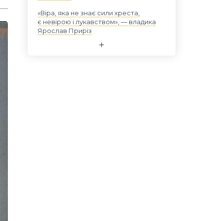
«Віра, яка не знає сили хреста,
є невірою і лукавством», — владика
Ярослав Приріз