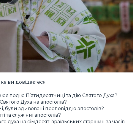
яка ви довідаєтеся:
нює подію П’ятидесятниці та дію Святого Духа?
Святого Духа на апостолів?
мі, були здивовані проповіддю апостолів?
ті та служінні апостолів?
го духа на сімдесят ізраїльських старшин за часів