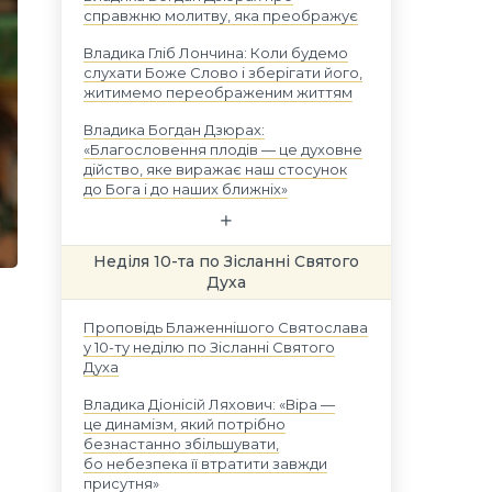
справжню молитву, яка преображує
Владика Гліб Лончина: Коли будемо
слухати Боже Слово і зберігати його,
житимемо переображеним життям
Владика Богдан Дзюрах:
«Благословення плодів — це духовне
дійство, яке виражає наш стосунок
до Бога і до наших ближніх»
Неділя 10-та по Зісланні Святого
Духа
Проповідь Блаженнішого Святослава
у 10-ту неділю по Зісланні Святого
Духа
Владика Діонісій Ляхович: «Віра —
це динамізм, який потрібно
безнастанно збільшувати,
бо небезпека її втратити завжди
присутня»