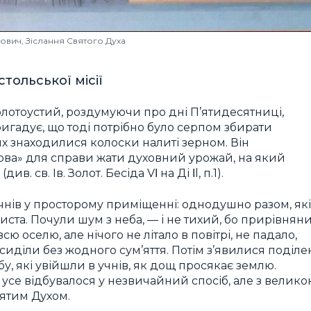
ович, Зіслання Святого Духа
ольської місії
лотоустий, роздумуючи про дні П’ятидесятниці,
ригадує, що тоді потрібно було серпом збирати
их знаходилися колоски налиті зерном. Він
лова» для справи жати духовний урожай, на який
. св. Ів. Золот. Бесіда VΙ на Ді Ιl, п.1).
чнів у просторому приміщенні: однодушно разом, які
ста. Почули шум з неба, — і не тихий, бо прирівнян
ю оселю, але нічого не літало в повітрі, не падало,
о сиділи без жодного сум’яття. Потім з’явилися поділе
бу, які увійшли в учнів, як дощ просякає землю.
ся, усе відбувалося у незвичайний спосіб, але з велик
вятим Духом.