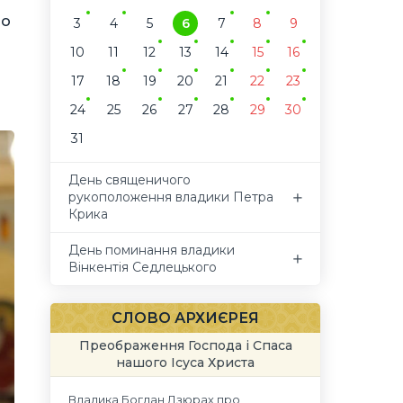
ро
3
4
5
6
7
8
9
10
11
12
13
14
15
16
17
18
19
20
21
22
23
24
25
26
27
28
29
30
31
День священичого
рукоположення владики Петра
Крика
День поминання владики
Вінкентія Седлецького
СЛОВО АРХИЄРЕЯ
Преображення Господа і Спаса
нашого Ісуса Христа
Владика Богдан Дзюрах про