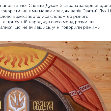
м наповнитися Святим Духом й справа завершена, але
 говорити іншими мовами так, як велів Святий Дух. Ці
 слово Боже, зверталися словом до різного
і, а присутній народ чув свою мову, розуміли
алися, що, не вчившись, учні говорили різними