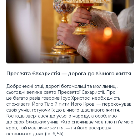
Пресвята Євхаристія — дорога до вічного життя
Доброчесні отці, дорогі богомольці та молільниці,
сьогодні велике свято Пресвятої Євхаристії. Про
це багато разів говорив Ісус Христос: необхідність
споживати Його Тіло й пити Його Кров, — переконував
своїх учнів, готуючи їх до вічного щасливого життя.
Господь звертався до усього народу, а особливо
до своїх близьких учнів: «Хто споживає моє тіло і п’є мою
кров, той має вічне життя, ― і я його воскрешу
останнього дня» (Ів. 6, 54).