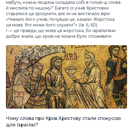
мабуть, кожна людина складала собі в голові ці слова
й мислила по-іншому? Багато із учнів Христових
старалися це зрозуміти, але їм не вистачало віри:
«Чимало його учнів, почувши це, казали: Жорстока
ця мова. Хто може його слухати?» (Ів. 6, 60).
І ― це правда, що мова ця жорстока, бо ізраїльтяни
добре знали, що крові не можна було споживати.
Чому слова про Кров Христову стали спокусою
для Ізраїлю?