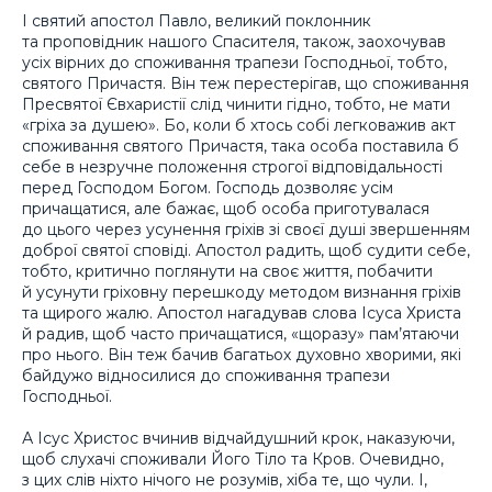
І святий апостол Павло, великий поклонник
та проповідник нашого Спасителя, також, заохочував
усіх вірних до споживання трапези Господньої, тобто,
святого Причастя. Він теж перестерігав, що споживання
Пресвятої Євхаристії слід чинити гідно, тобто, не мати
«гріха за душею». Бо, коли б хтось собі легковажив акт
споживання святого Причастя, така особа поставила б
себе в незручне положення строгої відповідальності
перед Господом Богом. Господь дозволяє усім
причащатися, але бажає, щоб особа приготувалася
до цього через усунення гріхів зі своєї душі звершенням
доброї святої сповіді. Апостол радить, щоб судити себе,
тобто, критично поглянути на своє життя, побачити
й усунути гріховну перешкоду методом визнання гріхів
та щирого жалю. Апостол нагадував слова Ісуса Христа
й радив, щоб часто причащатися, «щоразу» пам’ятаючи
про нього. Він теж бачив багатьох духовно хворими, які
байдужо відносилися до споживання трапези
Господньої.
А Ісус Христос вчинив відчайдушний крок, наказуючи,
щоб слухачі споживали Його Тіло та Кров. Очевидно,
з цих слів ніхто нічого не розумів, хіба те, що чули. І,