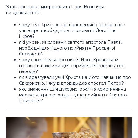
З цієї проповіді митрополита Ігоря Возьняка
ви довідаєтеся:
чому Ісус Христос так наполегливо навчав своїх
учнів про необхідність споживати Його Тіло
і Кров?
які умови, за словами святого апостола Павла,
необхідні для гідного прийняття Пресвятої
Євхаристії?
чому слова Ісуса про пиття Його Крові стали
настільки важкими для сприйняття юдейського
народу?
як відреагували учні Христа на Його навчання про
Євхаристію, і яку відповідь дав апостол Петро?
яке значення для духовного життя християнина
має регулярна сповідь і гідне прийняття Святого
Причастя?