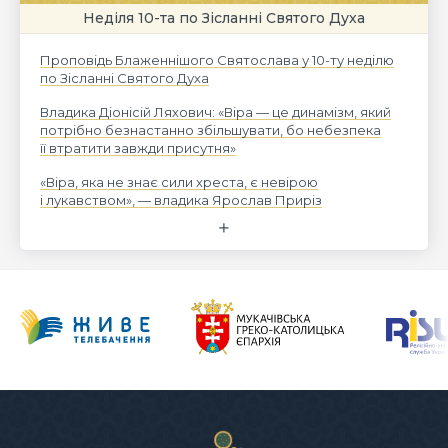
Неділя 10-та по Зісланні Святого Духа
Проповідь Блаженнішого Святослава у 10-ту неділю
по Зісланні Святого Духа
Владика Діонісій Ляхович: «Віра — це динамізм, який
потрібно безнастанно збільшувати, бо небезпека
її втратити завжди присутня»
«Віра, яка не знає сили хреста, є невірою
і лукавством», — владика Ярослав Приріз