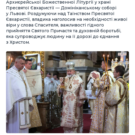
Архиєрейської Божественної Літургії у храмі
Пресвятої Євхаристії — Домініканському соборі
у Львові. Роздумуючи над Таїнством Пресвятої
Євхаристії, владика наголосив на необхідності живої
віри у слова Спасителя, важливості гідного
прийняття Святого Причастя та духовній боротьбі,
яка супроводжує людину на її дорозі до єднання
з Христом.