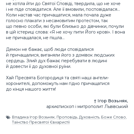
не хотіла йти до Святої Сповіді, твердила, що не хоче
і не піде сповідатися. Але її вмовили, посповідалася…
Коли настав час причащатися, мала почала дуже
голосно плакати з несамовитим протестом, так
що певно особи, які були близько до дівчинки, почули
в цій істериці слова: «Я не хочу пити Його крові». І вона
не причащалася, не пішла…
Демон не бажає, щоб люди сповідалися
й причащалися, виганяли його з домівок людських
сердець. Злий дух бажає перебувати в людині
й довести її до духовної руїни.
Хай Пресвята Богородиця та святі наші ангели-
хоронителі, допоможуть нам гідно причащатися
до кінця нашого життя!
† Ігор Возьняк,
архиєпископ і митрополит Львівський
Владика Ігор Возьняк
,
Проповідь
,
Духовність
,
Боже Слово
,
Таїнство Пресвятої Євхаристії