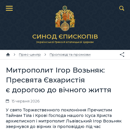
СИНОД ЄПИСКОПІВ
Української Греко-Католицької Церкви
Прес-центр
Проповіді та промови
Митрополит Ігор Возьняк:
Пресвята Євхаристія
є дорогою до вічного життя
15 червня 2026
У свято Торжественного поклоніння Пречистим
Тайнам Тіла і Крові Господа нашого Ісуса Христа
архиєпископ і митрополит Львівський Ігор Возьняк
звернувся до вірних із проповіддю під час