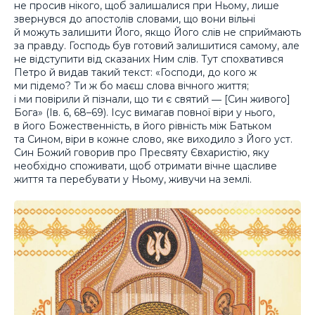
не просив нікого, щоб залишалися при Ньому, лише
звернувся до апостолів словами, що вони вільні
й можуть залишити Його, якщо Його слів не сприймають
за правду. Господь був готовий залишитися самому, але
не відступити від сказаних Ним слів. Тут спохватився
Петро й видав такий текст: «Господи, до кого ж
ми підемо? Ти ж бо маєш слова вічного життя;
і ми повірили й пізнали, що ти є святий ― [Син живого]
Бога» (Ів. 6, 68–69). Ісус вимагав повної віри у нього,
в його Божественність, в його рівність між Батьком
та Сином, віри в кожне слово, яке виходило з Його уст.
Син Божий говорив про Пресвяту Євхаристію, яку
необхідно споживати, щоб отримати вічне щасливе
життя та перебувати у Ньому, живучи на землі.