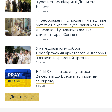
в урочистому відкритті Дня міста
Коломиї
9 серпня
«Преображення є посланням надії, яке
міститься в хресті Ісуса і закликає нас
до мужності у викликах життя», —
єпископ Тарас Сеньків
9 серпня
У катедральному соборі
Преображення Христового м. Коломия
відзначили храмовий празник
8 серпня
ВРЦіРО закликає долучитися
24 серпня до Всесвітньої молитви
за Україну
8 серпня
Дивитися ще