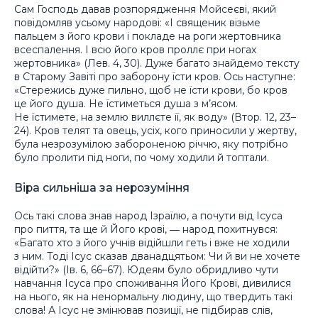
Сам Господь давав розпорядження Мойсеєві, який
повідомляв усьому народові: «І священик візьме
пальцем з його крови і покладе на роги жертовника
всеспалення. І всю його кров проллє при ногах
жертовника» (Лев. 4, 30). Дуже багато знайдемо тексту
в Старому Завіті про заборону їсти кров. Ось наступне:
«Стережись дуже пильно, щоб не їсти крови, бо кров
це його душа. Не їстиметься душа з м’ясом.
Не їстимете, на землю виллєте її, як воду» (Втор. 12, 23–
24). Кров телят та овець, усіх, кого приносили у жертву,
була незрозумілою забороненою річчю, яку потрібно
було пролити під ноги, по чому ходили й топтали.
Віра сильніша за нерозуміння
Ось такі слова знав народ Ізраїлю, а почути від Ісуса
про пиття, та ще й Його крові, ― народ похитнувся:
«Багато хто з його учнів відійшли геть і вже не ходили
з ним. Тоді Ісус сказав дванадцятьом: Чи й ви не хочете
відійти?» (Ів. 6, 66–67). Юдеям було обридливо чути
навчання Ісуса про споживання Його Крові, дивилися
на нього, як на ненормальну людину, що твердить такі
слова! А Ісус не змінював позиції, не підбирав слів,