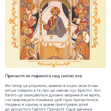
Причастя як перемога над силою зла
Ми тепер це розуміємо, живемо в інших часах й нам
легше повірити в те, про що навчав Ісус Христос. Хоч
багато ще залишаються духовно хворими й не вірять,
і не практикують покаяння, щоб гідно причаститися.
Недавно в одному із храмів приготували дітей
до урочистого Святого Причастя. Одна дівчинка