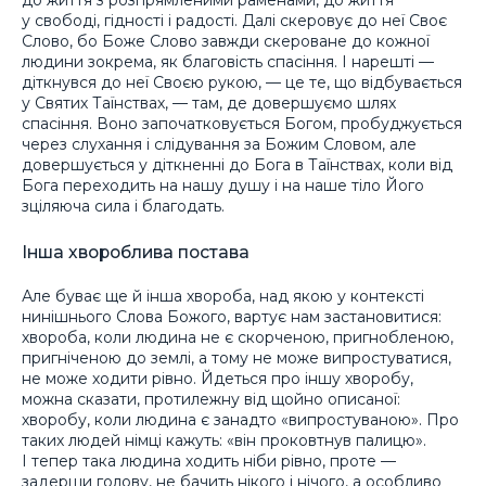
до життя з розпрямленими раменами, до життя
у свободі, гідності і радості. Далі скеровує до неї Своє
Слово, бо Боже Слово завжди скероване до кожної
людини зокрема, як благовість спасіння. І нарешті —
діткнувся до неї Своєю рукою, — це те, що відбувається
у Святих Таїнствах, — там, де довершуємо шлях
спасіння. Воно започатковується Богом, пробуджується
через слухання і слідування за Божим Словом, але
довершується у діткненні до Бога в Таїнствах, коли від
Бога переходить на нашу душу і на наше тіло Його
зціляюча сила і благодать.
Інша хвороблива постава
Але буває ще й інша хвороба, над якою у контексті
нинішнього Слова Божого, вартує нам застановитися:
хвороба, коли людина не є скорченою, пригнобленою,
пригніченою до землі, а тому не може випростуватися,
не може ходити рівно. Йдеться про іншу хворобу,
можна сказати, протилежну від щойно описаної:
хворобу, коли людина є занадто «випростуваною». Про
таких людей німці кажуть: «він проковтнув палицю».
І тепер така людина ходить ніби рівно, проте —
задерши голову, не бачить нікого і нічого, а особливо