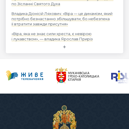
по Зісланні Святого Духа
Владика Діонісій Ляхович: «Віра — це динамізм, який
потрібно безнастанно збільшувати, бо небезпека
її втратити завжди присутня»
«Віра, яка не знає сили хреста, є невірою
і лукавством», — владика Ярослав Приріз