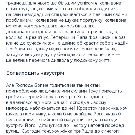
труднощі, для нього ще більшим успіхом є, коли вона
в цих труднощах замикається в собі, коли годиться
на свій невідрадний стан, зживається із певними своїми
проблемами, коли вона не шукає порятунку, коли вона
не хоче чогось кращого, чогось більшого,
досконалішого, коли вона, властиво, втрачає надію,
коли вона резиґнує. Теперішній Папа Франциск не раз
кличе до сучасників: «Не даймо обікрасти себе з надії!».
Позбавити людину надії і посіяти зерна резиґнації,
затруїти людську душу безнадією і знеохоченням —
це велика перемога диявола у людському житті.
Бог виходить назустріч
Але Господь Бог не годиться на такий стан
пригноблення людини злими силами. Ісус приходить
і робить перший крок назустріч. Хоч людина
віддалилася від Бога, однак Господь в Своєму
милосерді наближається до неї. Кровоточива жінка, хоч
шукала порятунку, ніколи б не знайшла його, якщо б
Ісус перший не вийшов їй назустріч, не дав нагоди
зустріти Його і діткнутися до Нього у натовпі посеред
вулиці. Сьогодні теж, хоч жінка прийшла до синагоги,