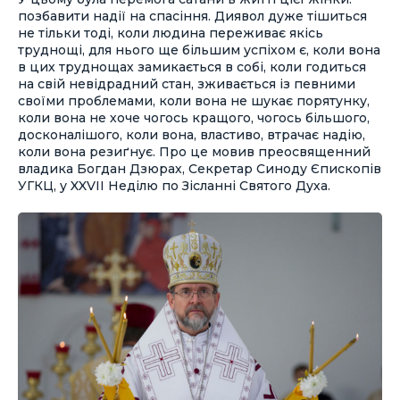
позбавити надії на спасіння. Диявол дуже тішиться
не тільки тоді, коли людина переживає якісь
труднощі, для нього ще більшим успіхом є, коли вона
в цих труднощах замикається в собі, коли годиться
на свій невідрадний стан, зживається із певними
своїми проблемами, коли вона не шукає порятунку,
коли вона не хоче чогось кращого, чогось більшого,
досконалішого, коли вона, властиво, втрачає надію,
коли вона резиґнує. Про це мовив преосвященний
владика Богдан Дзюрах, Секретар Синоду Єпископів
УГКЦ, у XXVII Неділю по Зісланні Святого Духа.