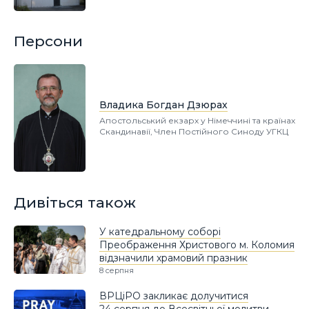
Персони
Владика Богдан Дзюрах
Апостольський екзарх у Німеччині та країнах
Скандинавії, Член Постійного Синоду УГКЦ
Дивіться також
У катедральному соборі
Преображення Христового м. Коломия
відзначили храмовий празник
8 серпня
ВРЦіРО закликає долучитися