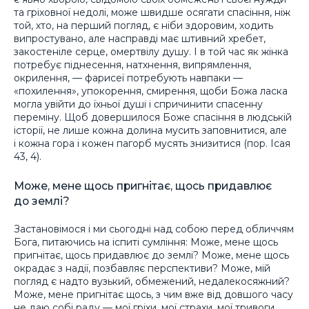
та гріховної недолі, може швидше осягати спасіння, ніж
той, хто, на перший погляд, є ніби здоровим, ходить
випростувано, але насправді має штивний хребет,
закостеніле серце, омертвілу душу. І в той час як жінка
потребує піднесення, натхнення, випрямлення,
окрилення, — фарисеї потребують навпаки —
«похилення», упокорення, смирення, щоби Божа ласка
могла увійти до їхньої душі і спричинити спасенну
переміну. Щоб довершилося Боже спасіння в людській
історії, не лише кожна долина мусить заповнитися, але
і кожна гора і кожен пагорб мусять знизитися (пор. Ісая
43, 4).
Може, мене щось пригнітає, щось придавлює
до землі?
Застановімося і ми сьогодні над собою перед обличчям
Бога, питаючись на іспиті сумління: Може, мене щось
пригнітає, щось придавлює до землі? Може, мене щось
окрадає з надії, позбавляє перспективи? Може, мій
погляд є надто вузький, обмежений, недалекосяжний?
Може, мене пригнітає щось, з чим вже від довшого часу
не даю собі раду — мої гріхи, мої страхи, мої тривоги,