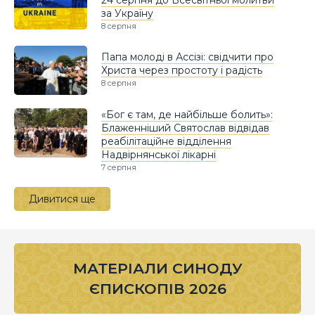
24 серпня до Всесвітньої молитви
за Україну
8 серпня
Папа молоді в Ассізі: свідчити про
Христа через простоту і радість
8 серпня
«Бог є там, де найбільше болить»:
Блаженніший Святослав відвідав
реабілітаційне відділення
Надвірнянської лікарні
7 серпня
Дивитися ще
МАТЕРІАЛИ СИНОДУ
ЄПИСКОПІВ 2026