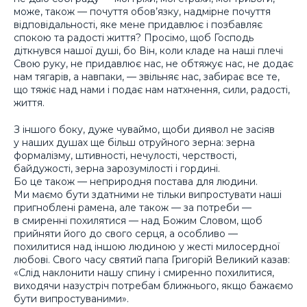
може, також — почуття обов’язку, надмірне почуття
відповідальності, яке мене придавлює і позбавляє
спокою та радості життя? Просімо, щоб Господь
діткнувся нашої душі, бо Він, коли кладе на наші плечі
Свою руку, не придавлює нас, не обтяжує нас, не додає
нам тягарів, а навпаки, — звільняє нас, забирає все те,
що тяжіє над нами і подає нам натхнення, сили, радості,
життя.
З іншого боку, дуже чуваймо, щоби диявол не засіяв
у наших душах ще більш отруйного зерна: зерна
формалізму, штивності, нечулості, черствості,
байдужості, зерна зарозумілості і гордині.
Бо це також — неприродня постава для людини.
Ми маємо бути здатними не тільки випростувати наші
пригноблені рамена, але також — за потреби —
в смиренні похилятися — над Божим Словом, щоб
прийняти його до свого серця, а особливо —
похилитися над іншою людиною у жесті милосердної
любові. Свого часу святий папа Григорій Великий казав:
«Слід наклонити нашу спину і смиренно похилитися,
виходячи назустріч потребам ближнього, якщо бажаємо
бути випростуваними».