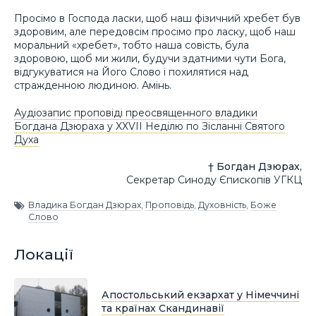
Просімо в Господа ласки, щоб наш фізичний хребет був
здоровим, але передовсім просімо про ласку, щоб наш
моральний «хребет», тобто наша совість, була
здоровою, щоб ми жили, будучи здатними чути Бога,
відгукуватися на Його Слово і похилятися над
стражденною людиною. Амінь.
Аудіозапис проповіді преосвященного владики
Богдана Дзюраха у XXVII Неділю по Зісланні Святого
Духа
† Богдан Дзюрах,
Секретар Синоду Єпископів УГКЦ
Владика Богдан Дзюрах
,
Проповідь
,
Духовність
,
Боже
Слово
Локації
Апостольський екзархат у Німеччині
та країнах Скандинавії