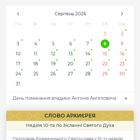
Серпень
2026
Пн
Вт
Ср
Чт
Пт
Сб
Нд
1
2
3
4
5
6
7
8
9
10
11
12
13
14
15
16
17
18
19
20
21
22
23
24
25
26
27
28
29
30
31
День поминання владики Антонія Ангеловича
СЛОВО АРХИЄРЕЯ
Неділя 10-та по Зісланні Святого Духа
Проповідь Блаженнішого Святослава у 10-ту неділю