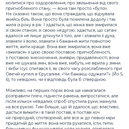
молитися про оздоровлення, про звільнення від свого
пригнобленого стану, — вона там просто «
була
».
Не сказано також, що вона страждала, що відчувала
якийсь біль. Вона просто була похилена додолу і так
жила із року в рік. І здається, що жінка вже змирилася
зі своїм станом, зі своєю недугою; здається, що сатані
вдалося не лише діткнути її тіло, але і зламати її духа,
зламати її волю, зламати її бажання жити повнотою
життя, жити краще. Вона вже змирилася, вона вже
«зжилася» з цією своєю поставою пригнобленості,
з поставою знеохочення, зневіри, придавленості; вона
вже не шукала змін, вона вже, мабуть, не вірила у зміни.
І якби Ісус спитався її, як свого часу розслабленого при
Овечій купелі в Єрусалимі: «Чи бажаєш одужати?» (Йо 5,
6), то невідомо, чи її відповідь була б ствердною.
Можливо, на перших порах вона ще намагалася
розправити плечі, піднести рамена, випростатися, але
після кількох невдалих спроб опустила руки, махнула
на все рукою. Тим більше, що їй здалося, що, властиво,
дасться вижити і в такій поставі, в поставі хоч
не природній, спотвореній, але все ж до певної міри
придатній до життя: вона могла рухатися, їсти, пити,
більш-менш функціонувати; коли ходила, опиралася