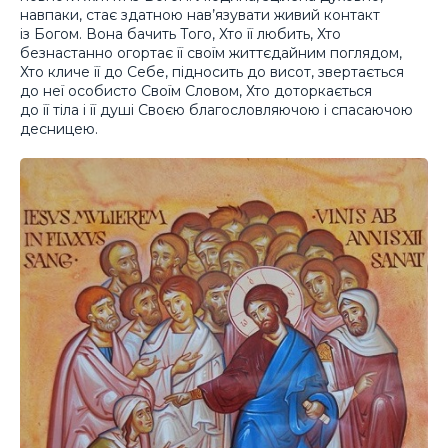
навпаки, стає здатною нав’язувати живий контакт
із Богом. Вона бачить Того, Хто її любить, Хто
безнастанно огортає її своїм життєдайним поглядом,
Хто кличе її до Себе, підносить до висот, звертається
до неї особисто Своїм Словом, Хто доторкається
до її тіла і її душі Своєю благословляючою і спасаючою
десницею.