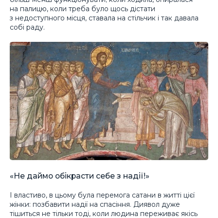
на палицю, коли треба було щось дістати
з недоступного місця, ставала на стільчик і так давала
собі раду.
«Не даймо обікрасти себе з надії!»
І властиво, в цьому була перемога сатани в житті цієї
жінки: позбавити надії на спасіння. Диявол дуже
тішиться не тільки тоді, коли людина переживає якісь