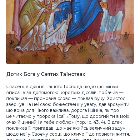
Дотик Бога у Святих Таїнствах
Спасенне діяння нашого Господа щодо цієї жінки
описане за допомогою коротких дієслів: побачив —
покликав — промовив слово — поклав руку. Христос
звернув на неї свою божественну увагу, дав зрозуміти,
що вона для Нього важлива, дорога і цінна, як про
це читаємо у пророка Ісаї: «Тому, що дорогий ти в моїх
очах й цінний і я тебе люблю» (пор. Іс. 43, 4). Відтак
покликав її, пригадав, що має якийсь величний задум
щодо неї у Своєму серці, що кличе її до повноти життя,