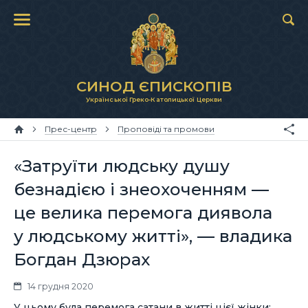
СИНОД ЄПИСКОПІВ
Української Греко-Католицької Церкви
Прес-центр
Проповіді та промови
«Затруїти людську душу
безнадією і знеохоченням —
це велика перемога диявола
у людському житті», — владика
Богдан Дзюрах
14 грудня 2020
У цьому була перемога сатани в житті цієї жінки: