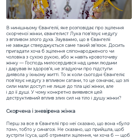
В нинішньому Євангелії, яке розповідає про зцілення
скорченої жінки, євангелист Лука пов’язує недугу
з впливом злого духа. Зауважмо, що в Євангелії
не завжди стверджується саме такий зв’язок. Досить
пригадати хоча б зцілення сліпонародженого чи
чоловіка з сухою рукою, або ж навіть кровоточиву
жінку — Господь милосердився над цими людьми
і дарував їм здоров’я, не згадуючи про підступи
диявола у їхньому житті. То ж коли сьогодні Євангеліє
пов’язує недугу з впливом сатани, то це означає, що злі
сили мали доступ не лише до тіла цієї жінки, але
і до її душі. У чому конкретно виявився цей
деструктивний вплив злих сил на тіло і душу жінки?
Скорчена і зневірена жінка
Перш за все в Євангелії про неї сказано, що вона «
була
там
», тобто у синагозі. Не сказано, що прийшла, щоб
зустріти Ісуса, щоб отримати зцілення, чи хоча б — щоб