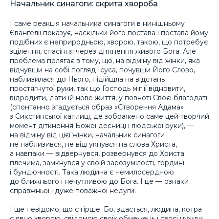
Начальник синагоги: скрита хвороба
І саме реакція начальника синагоги в нинішньому
Євангелії показує, наскільки його постава і постава йому
подібних є неприродньою, хворою, такою, що потребує
зцілення, спасіння через діткнення живого Бога. Але
проблема полягає в тому, що, на відміну від жінки, яка
відчувши на собі погляд Ісуса, почувши Його Слово,
наблизилася до Нього, підійшла на відстань
простягнутої руки, так що Господь міг її відновити,
відродити, дати їй нове життя, у повноті Своєї благодаті
(спонтанно згадується образ «Створення Адама»
з Сикстинської каплиці, де зображено саме цей творчий
момент діткнення Божої десниці і людської руки), —
на відміну від цієї жінки, начальник синагоги
не наблизився, не відгукнувся на слова Христа,
а навпаки — відвернувся, розвернувся до Христа
плечима, замкнувся у своїй зарозумілості, гордині
і бундючності. Така людина є немилосердною
до ближнього і нечутливою до Бога. І це — ознаки
справжньої і дуже поважної недуги.
І ще невідомо, що є гірше. Бо, здається, людина, котра
є явно хворою, свідомою своїх обмежень і своєї нужди