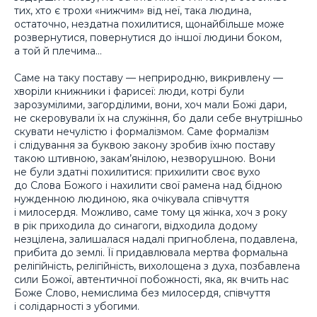
тих, хто є трохи «нижчим» від неї, така людина,
остаточно, нездатна похилитися, щонайбільше може
розвернутися, повернутися до іншої людини боком,
а той й плечима…
Саме на таку поставу — неприродню, викривлену —
хворіли книжники і фарисеї: люди, котрі були
зарозумілими, загорділими, вони, хоч мали Божі дари,
не скеровували їх на служіння, бо дали себе внутрішньо
скувати нечулістю і формалізмом. Саме формалізм
і слідування за буквою закону зробив їхню поставу
такою штивною, закам’янілою, незворушною. Вони
не були здатні похилитися: прихилити своє вухо
до Слова Божого і нахилити свої рамена над бідною
нужденною людиною, яка очікувала співчуття
і милосердя. Можливо, саме тому ця жінка, хоч з року
в рік приходила до синагоги, відходила додому
незцілена, залишалася надалі пригноблена, подавлена,
прибита до землі. Її придавлювала мертва формальна
релігійність, релігійність, вихолощена з духа, позбавлена
сили Божої, автентичної побожності, яка, як вчить нас
Боже Слово, немислима без милосердя, співчуття
і солідарності з убогими.