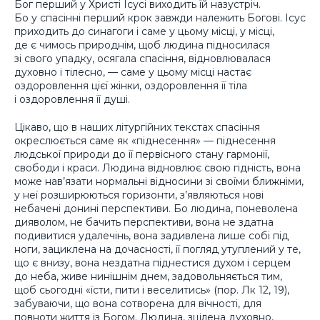
Бог перший у Христі Ісусі виходить їй назустріч.
Бо у спасінні перший крок завжди належить Богові. Ісус
приходить до синагоги і саме у цьому місці, у місці,
де є чимось природнім, щоб людина підносилася
зі свого упадку, осягала спасіння, відновлювалася
духовно і тілесно, — саме у цьому місці настає
оздоровлення цієї жінки, оздоровлення її тіла
і оздоровлення її душі.
Цікаво, що в наших літургійних текстах спасіння
окреслюється саме як «піднесення» — піднесення
людської природи до її первісного стану гармонії,
свободи і краси. Людина відновлює свою гідність, вона
може нав’язати нормальні відносини зі своїми ближніми,
у неї розширюються горизонти, з’являються нові
небачені донині перспективи. Бо людина, поневолена
дияволом, не бачить перспективи, вона не здатна
подивитися удалечінь, вона задивлена лише собі під
ноги, зациклена на дочасності, її погляд утуплений у те,
що є внизу, вона нездатна піднестися духом і серцем
до неба, живе нинішнім днем, задовольняється тим,
щоб сьогодні «їсти, пити і веселитись» (пор. Лк 12, 19),
забуваючи, що вона сотворена для вічності, для
повноти життя із Богом. Людина, зцілена духовно,