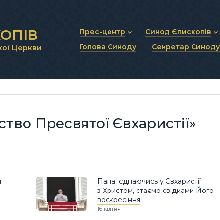
ОПІВ
Прес-центр
Синод Єпископів
Голова Синоду
Секретар Синоду
кої Церкви
Новини та анонси
Статут Синоду Єписко
Інтерв’ю та коментарі
Регламент Синоду Єп
Проповіді та промови
Положення про Голов
Молитовне прикликанн
Синодальні органи
Секретаріат Синоду
Контактна інформація
ство Пресвятої Євхаристії»
м
Папа: єднаючись у Євхаристії
 —
з Христом, стаємо свідками Його
воскресіння
16 квітня