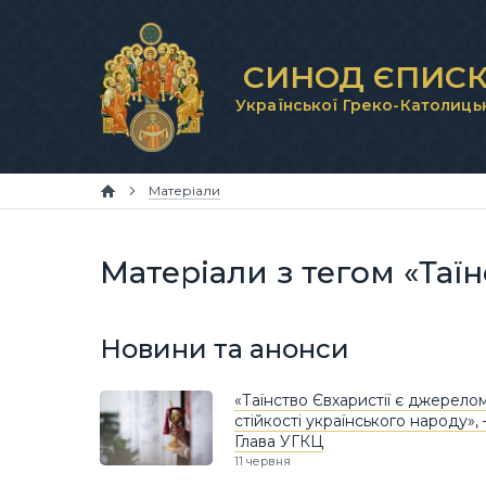
СИНОД ЄПИСК
Української Греко-Католиць
Матеріали
Матеріали з тегом «Таїн
Новини та анонси
«Таїнство Євхаристії є джерело
стійкості українського народу»,
Глава УГКЦ
11 червня