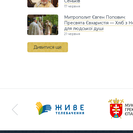
Сеньків
17 червня
Митрополит Євген Попович:
Пресвята Євхаристія — Хліб з 
для людської душі
21 червня
Дивитися ще