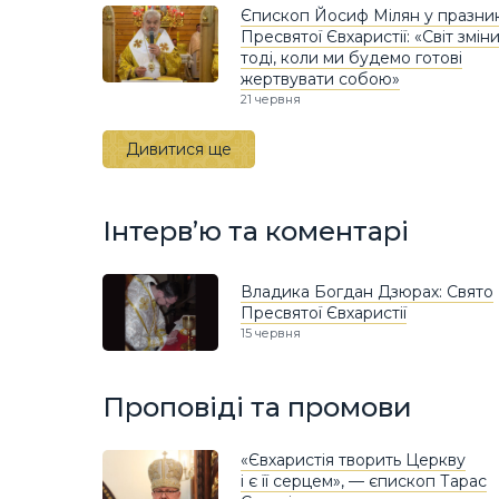
Єпископ Йосиф Мілян у празни
Пресвятої Євхаристії: «Світ змін
тоді, коли ми будемо готові
жертвувати собою»
21 червня
Дивитися ще
Інтерв’ю та коментарі
Владика Богдан Дзюрах: Свято
Пресвятої Євхаристії
15 червня
Проповіді та промови
«Євхаристія творить Церкву
і є її серцем», — єпископ Тарас