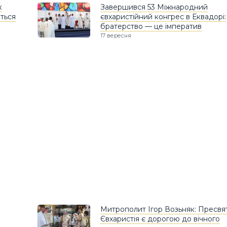
к
Завершився 53 Міжнародний
иться
євхаристійний конгрес в Еквадорі:
братерство — це імператив
17 вересня
Митрополит Ігор Возьняк: Пресвя
Євхаристія є дорогою до вічного