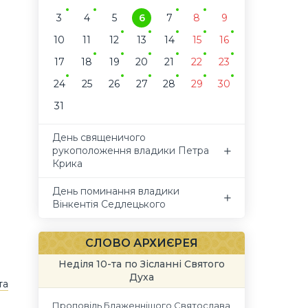
3
4
5
6
7
8
9
10
11
12
13
14
15
16
17
18
19
20
21
22
23
24
25
26
27
28
29
30
31
День священичого
рукоположення владики Петра
Крика
День поминання владики
Вінкентія Седлецького
СЛОВО АРХИЄРЕЯ
Неділя 10-та по Зісланні Святого
Духа
та
Проповідь Блаженнішого Святослава