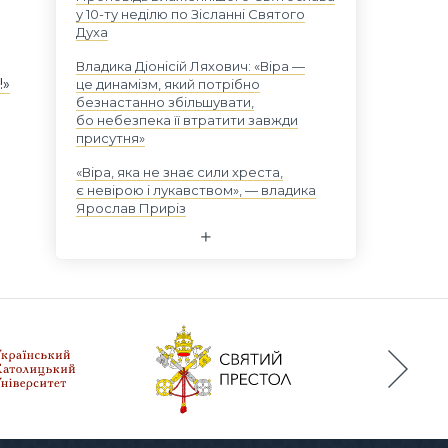
у 10-ту неділю по Зісланні Святого
Духа
Владика Діонісій Ляхович: «Віра —
!»
це динамізм, який потрібно
безнастанно збільшувати,
бо небезпека її втратити завжди
присутня»
«Віра, яка не знає сили хреста,
є невірою і лукавством», — владика
Ярослав Приріз