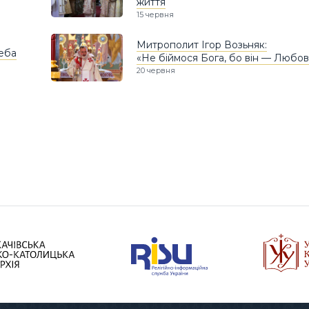
життя
15 червня
Митрополит Ігор Возьняк:
Неба
«Не біймося Бога, бо він — Любов
20 червня