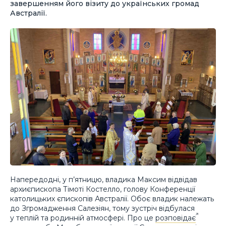
завершенням його візиту до українських громад
Австралії.
Напередодні, у п’ятницю, владика Максим відвідав
архиєпископа Тімоті Костелло, голову Конференції
католицьких єпископів Австралії. Обоє владик належать
до Згромадження Салезіян, тому зустріч відбулася
у теплій та родинній атмосфері. Про це
розповідає