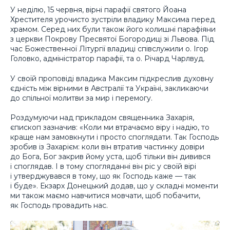
У неділю, 15 червня, вірні парафії святого Йоана
Хрестителя урочисто зустріли владику Максима перед
храмом. Серед них були також його колишні парафіяни
з церкви Покрову Пресвятої Богородиці зі Львова. Під
час Божественної Літургії владиці співслужили о. Ігор
Головко, адміністратор парафії, та о. Річард Чарлвуд.
У своїй проповіді владика Максим підкреслив духовну
єдність між вірними в Австралії та Україні, закликаючи
до спільної молитви за мир і перемогу.
Роздумуючи над прикладом священника Захарія,
єпископ зазначив: «Коли ми втрачаємо віру і надію, то
краще нам замовкнути і просто споглядати. Так Господь
зробив із Захарієм: коли він втратив частинку довіри
до Бога, Бог закрив йому уста, щоб тільки він дивився
і споглядав. І в тому спогляданні він ріс у своїй вірі
і утверджувався в тому, що як Господь каже — так
і буде». Екзарх Донецький додав, що у складні моменти
ми також маємо навчитися мовчати, щоб побачити,
як Господь провадить нас.