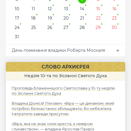
10
11
12
13
14
15
16
17
18
19
20
21
22
23
24
25
26
27
28
29
30
31
День поминання владики Роберта Москаля
СЛОВО АРХИЄРЕЯ
Неділя 10-та по Зісланні Святого Духа
Проповідь Блаженнішого Святослава у 10-ту неділю
по Зісланні Святого Духа
Владика Діонісій Ляхович: «Віра — це динамізм, який
потрібно безнастанно збільшувати, бо небезпека
її втратити завжди присутня»
«Віра, яка не знає сили хреста, є невірою
і лукавством», — владика Ярослав Приріз