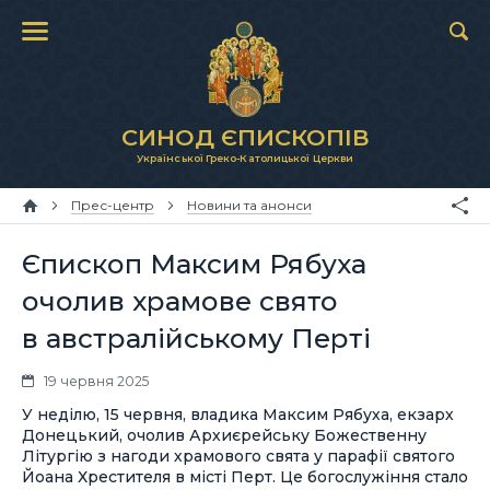
СИНОД ЄПИСКОПІВ
Української Греко-Католицької Церкви
Прес-центр
Новини та анонси
Єпископ Максим Рябуха
очолив храмове свято
в австралійському Перті
19 червня 2025
У неділю, 15 червня, владика Максим Рябуха, екзарх
Донецький, очолив Архиєрейську Божественну
Літургію з нагоди храмового свята у парафії святого
Йоана Хрестителя в місті Перт. Це богослужіння стало