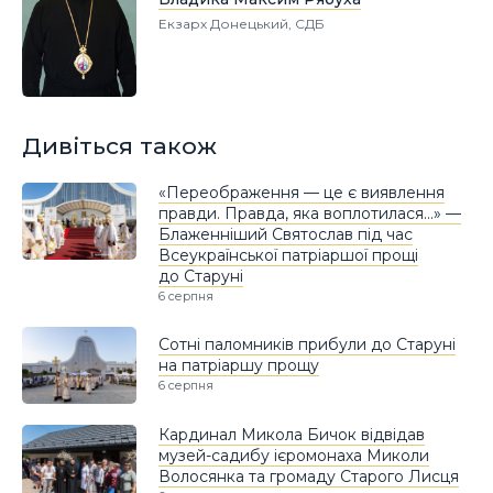
Екзарх Донецький, СДБ
Дивіться також
«Переображення — це є виявлення
правди. Правда, яка воплотилася…» —
Блаженніший Святослав під час
Всеукраїнської патріаршої прощі
до Старуні
6 серпня
Сотні паломників прибули до Старуні
на патріаршу прощу
6 серпня
Кардинал Микола Бичок відвідав
музей-садибу ієромонаха Миколи
Волосянка та громаду Старого Лисця