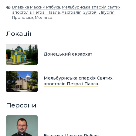
Владика Максим Рябуха
,
Мельбурнська єпархія святих
апостолів Петра і Павла
,
Австралія
,
Зустріч
,
Літургія
,
Проповідь
,
Молитва
Локації
Донецький екзархат
Мельбурнська єпархія Святих
апостолів Петра і Павла
Персони
Владика Максим Рябуха