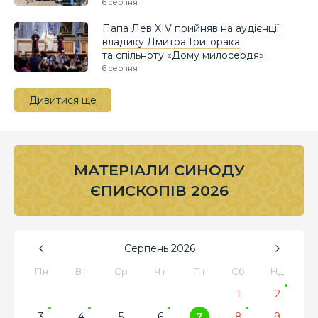
6 серпня
Папа Лев XIV прийняв на аудієнції
владику Дмитра Григорака
та спільноту «Дому милосердя»
6 серпня
Дивитися ще
МАТЕРІАЛИ СИНОДУ
ЄПИСКОПІВ 2026
Серпень
2026
Пн
Вт
Ср
Чт
Пт
Сб
Нд
1
2
3
4
5
6
7
8
9