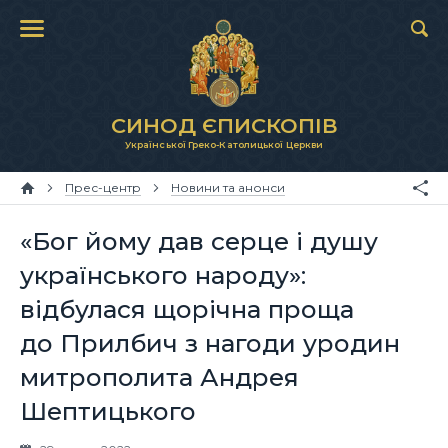
СИНОД ЄПИСКОПІВ
Української Греко-Католицької Церкви
Прес-центр
Новини та анонси
«Бог йому дав серце і душу
українського народу»:
відбулася щорічна проща
до Прилбич з нагоди уродин
митрополита Андрея
Шептицького