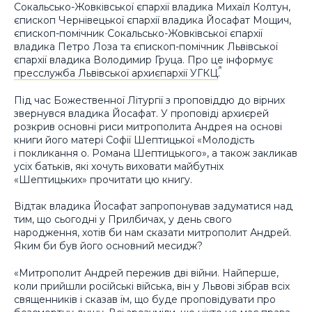
Сокальсько-Жовківської єпархії владика Михаїл Колтун,
єпископ Чернівецької єпархії владика Йосафат Мощич,
єпископ-помічник Сокальсько-Жовківської єпархії
владика Петро Лоза та єпископ-помічник Львівської
єпархії владика Володимир Груца. Про це інформує
пресслужба Львівської архиєпархії УГКЦ
.
Під час Божественної Літургії з проповіддю до вірних
звернувся владика Йосафат. У проповіді архиєрей
розкрив основні риси митрополита Андрея на основі
книги його матері Софії Шептицької «Молодість
і покликання о. Романа Шептицького», а також закликав
усіх батьків, які хочуть виховати майбутніх
«Шептицьких» прочитати цю книгу.
Відтак владика Йосафат запропонував задуматися над
тим, що сьогодні у Прилбичах, у день свого
народження, хотів би нам сказати митрополит Андрей.
Яким би був його основний месидж?
«Митрополит Андрей пережив дві війни. Найперше,
коли прийшли російські війська, він у Львові зібрав всіх
священників і сказав їм, що буде проповідувати про