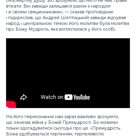
безсмертну душу. Всі зрозуміли, що ніхто не має права
втікати. Він завжди залишався разом з народом
і зі своїми священниками», — сказав проповідник
і підкреслив, що Андрей Шептицький завжди відчував
народ і центральною темою його молитви була молитва
про Божу Мудрість, яка воплотилася у його особі.
На його переконання нам зараз важливо зрозуміти,
що означає війна у Божій Премудрості. Бо можемо
тільки здогадуватися сьогодні про це. «Премудрість
Божа здобувається терпінням, терпеливістю