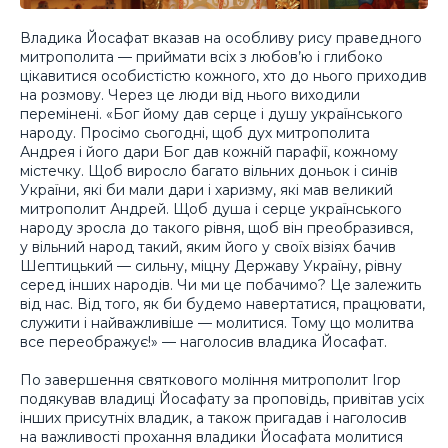
Владика Йосафат вказав на особливу рису праведного
митрополита — приймати всіх з любов’ю і глибоко
цікавитися особистістю кожного, хто до нього приходив
на розмову. Через це люди від нього виходили
перемінені. «Бог йому дав серце і душу українського
народу. Просімо сьогодні, щоб дух митрополита
Андрея і його дари Бог дав кожній парафії, кожному
містечку. Щоб виросло багато вільних доньок і синів
України, які би мали дари і харизму, які мав великий
митрополит Андрей. Щоб душа і серце українського
народу зросла до такого рівня, щоб він преобразився,
у вільний народ такий, яким його у своїх візіях бачив
Шептицький — сильну, міцну Державу Україну, рівну
серед інших народів. Чи ми це побачимо? Це залежить
від нас. Від того, як би будемо навертатися, працювати,
служити і найважливіше — молитися. Тому що молитва
все переображує!» — наголосив владика Йосафат.
По завершення святкового моління митрополит Ігор
подякував владиці Йосафату за проповідь, привітав усіх
інших присутніх владик, а також пригадав і наголосив
на важливості прохання владики Йосафата молитися