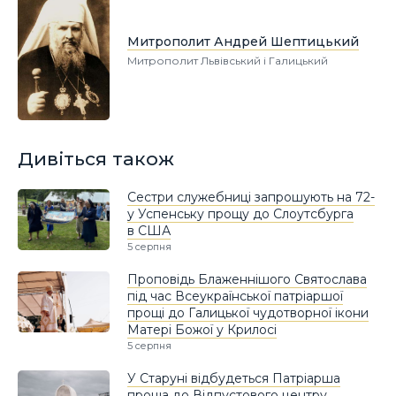
Митрополит Андрей Шептицький
Митрополит Львівський і Галицький
Дивіться також
Сестри служебниці запрошують на 72-
у Успенську прощу до Слоутсбурга
в США
5 серпня
Проповідь Блаженнішого Святослава
під час Всеукраїнської патріаршої
прощі до Галицької чудотворної ікони
Матері Божої у Крилосі
5 серпня
У Старуні відбудеться Патріарша
проща до Відпустового центру