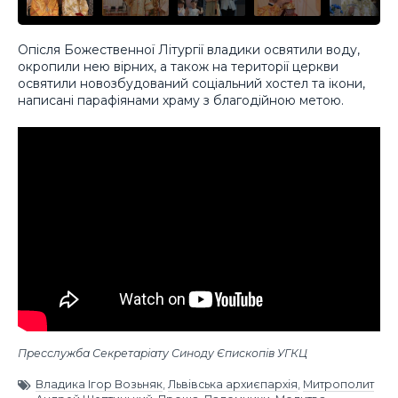
Опісля Божественної Літургії владики освятили воду,
окропили нею вірних, а також на території церкви
освятили новозбудований соціальний хостел та ікони,
написані парафіянами храму з благодійною метою.
Пресслужба Секретаріату Синоду Єпископів УГКЦ
Владика Ігор Возьняк
,
Львівська архиєпархія
,
Митрополит