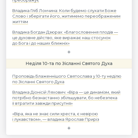
Владика Гліб Лончина: Коли будемо слухати Боже
Слово і зберігати його, житимемо переображеним
життям
Владика Богдан Дзюрах: «Благословення плодів —
це духовне дійство, яке виражає наш стосунок
до Бога і до наших ближніх»
Неділя 10-та по Зісланні Святого Духа
Проповідь Блаженнішого Святослава у 10-ту неділю
по Зісланні Святого Духа
Владика Діонісій Ляхович: «Віра — це динамізм, який
потрібно безнастанно збільшувати, бо небезпека
її втратити завжди присутня»
«Віра, яка не знає сили хреста, є невірою
і лукавством», — владика Ярослав Приріз