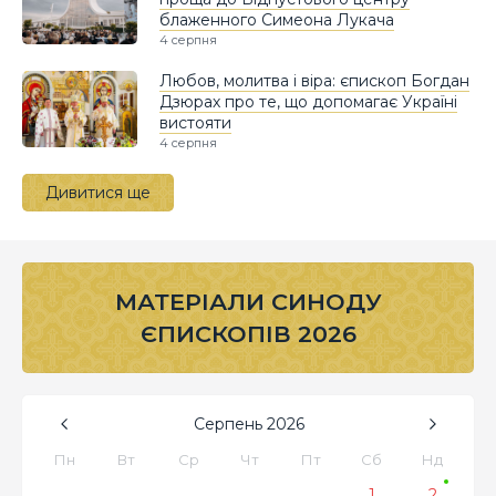
блаженного Симеона Лукача
4 серпня
Любов, молитва і віра: єпископ Богдан
Дзюрах про те, що допомагає Україні
вистояти
4 серпня
Дивитися ще
МАТЕРІАЛИ СИНОДУ
ЄПИСКОПІВ 2026
Серпень
2026
Пн
Вт
Ср
Чт
Пт
Сб
Нд
1
2