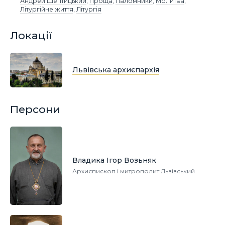
Андрей Шептицький
,
Проща
,
Паломники
,
Молитва
,
Літургійне життя
,
Літургія
Локації
Львівська архиєпархія
Персони
Владика Ігор Возьняк
Архиєпископ і митрополит Львівський