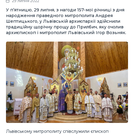
29 липня 2022
У п’ятницю, 29 липня, з нагоди 157-мої річниці з дня
народження праведного митрополита Андрея
Шептицького, у Львівській архиєпархії здійснили
традиційну щорічну прощу до Прилбич, яку очолив
архиєпископ і митрополит Львівський Ігор Возьняк.
Львівському митрополиту співслужили єпископ