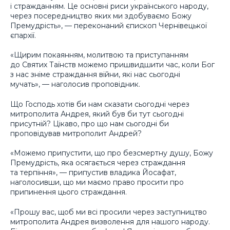
і стражданням. Це основні риси українського народу,
через посередництво яких ми здобуваємо Божу
Премудрість», — переконаний єпископ Чернівецької
єпархії.
«Щирим покаянням, молитвою та приступанням
до Святих Таїнств можемо пришвидшити час, коли Бог
з нас зніме страждання війни, які нас сьогодні
мучать», — наголосив проповідник.
Що Господь хотів би нам сказати сьогодні через
митрополита Андрея, який був би тут сьогодні
присутній? Цікаво, про що нам сьогодні би
проповідував митрополит Андрей?
«Можемо припустити, що про безсмертну душу, Божу
Премудрість, яка осягається через страждання
та терпіння», — припустив владика Йосафат,
наголосивши, що ми маємо право просити про
припинення цього страждання.
«Прошу вас, щоб ми всі просили через заступництво
митрополита Андрея визволення для нашого народу.