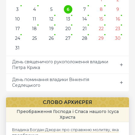
3
4
5
6
7
8
9
10
11
12
13
14
15
16
17
18
19
20
21
22
23
24
25
26
27
28
29
30
31
День священичого рукоположення владики
Петра Крика
День поминання владики Вінкентія
Седлецького
СЛОВО АРХИЄРЕЯ
Преображення Господа і Спаса нашого Ісуса
Христа
Владика Богдан Дзюрах про справжню молитву, яка
преображує