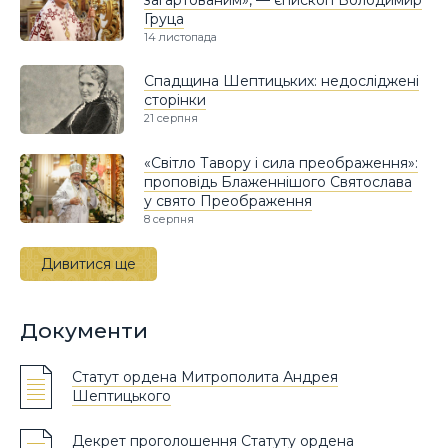
Груца
14 листопада
Спадщина Шептицьких: недосліджені
сторінки
21 серпня
«Світло Тавору і сила преображення»:
проповідь Блаженнішого Святослава
у свято Преображення
8 серпня
Дивитися ще
Документи
Статут ордена Митрополита Андрея
Шептицького
Декрет проголошення Статуту ордена