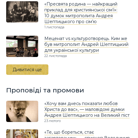
«Пресвята родина — найкращий
приклад для християнської сім’ї»:
10 думок митрополита Андрея
Шептицького про сім’ю
1 листопада
Меценат vs культуротворець. Ким же
був митрополит Андрей Шептицький
для української культури
22 листопада
Дивитися ще
Проповіді та промови
«Хочу вам днесь показати любов
Христа до вас», — маловідомі думки
Андрея Шептицького на Великий піст
23 лютого
«Те, що бореться, стає
загартованим», — єпископ Володимир