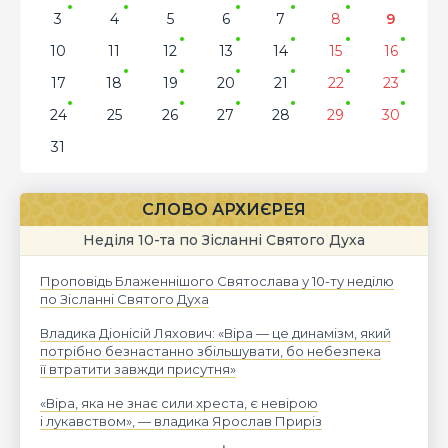
3
4
5
6
7
8
9
10
11
12
13
14
15
16
17
18
19
20
21
22
23
24
25
26
27
28
29
30
31
СЛОВО АРХИЄРЕЯ
Неділя 10-та по Зісланні Святого Духа
Проповідь Блаженнішого Святослава у 10-ту неділю
по Зісланні Святого Духа
Владика Діонісій Ляхович: «Віра — це динамізм, який
потрібно безнастанно збільшувати, бо небезпека
її втратити завжди присутня»
«Віра, яка не знає сили хреста, є невірою
і лукавством», — владика Ярослав Приріз