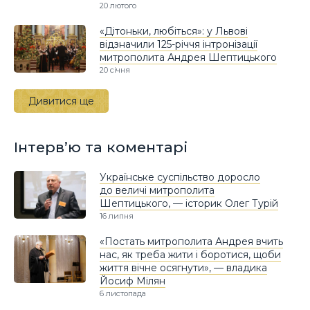
20 лютого
«Дітоньки, любіться»: у Львові
відзначили 125-річчя інтронізації
митрополита Андрея Шептицького
20 січня
Дивитися ще
Інтерв’ю та коментарі
Українське суспільство доросло
до величі митрополита
Шептицького, — історик Олег Турій
16 липня
«Постать митрополита Андрея вчить
нас, як треба жити і боротися, щоби
життя вічне осягнути», — владика
Йосиф Мілян
6 листопада