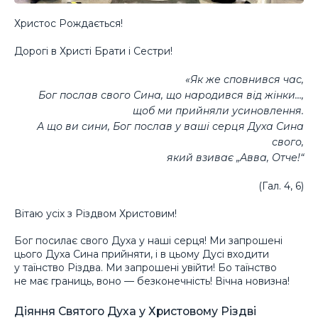
Христос Рождається!
Дорогі в Христі Брати і Сестри!
«Як же сповнився час,
Бог послав свого Сина, що народився від жінки…,
щоб ми прийняли усиновлення.
А що ви сини, Бог послав у ваші серця Духа Сина
свого,
який взиває „Авва, Отче!“
(Гал. 4, 6)
Вітаю усіх з Різдвом Христовим!
Бог посилає свого Духа у наші серця! Ми запрошені
цього Духа Сина прийняти, і в цьому Дусі входити
у таїнство Різдва. Ми запрошені увійти! Бо таїнство
не має границь, воно — безконечність! Вічна новизна!
Діяння Святого Духа у Христовому Різдві