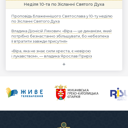
Неділя 10-та по Зісланні Святого Духа
Проповідь Блаженнішого Святослава у 10-ту неділю
по Зісланні Святого Духа
Владика Діонісій Ляхович: «Віра — це динамізм, який
потрібно безнастанно збільшувати, бо небезпека
її втратити завжди присутня»
«Віра, яка не знає сили хреста, є невірою
і лукавством», — владика Ярослав Приріз