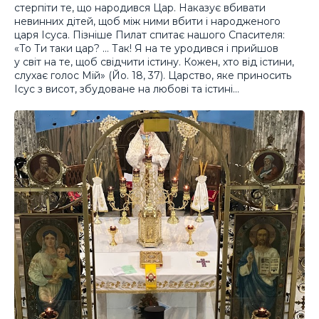
стерпіти те, що народився Цар. Наказує вбивати
невинних дітей, щоб між ними вбити і народженого
царя Ісуса. Пізніше Пилат спитає нашого Спасителя:
«То Ти таки цар? … Так! Я на те уродився і прийшов
у світ на те, щоб свідчити істину. Кожен, хто від істини,
слухає голос Мій» (Йо. 18, 37). Царство, яке приносить
Ісус з висот, збудоване на любові та істині…