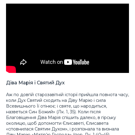
Діва Марія і Святий Дух
Аж по довгій старозавітній історії прийшла повнота часу,
коли Дух Святий сходить на Діву Марію і сила
Всевишнього Її отінює; і святе, що народиться,
назветься Син Божий» (Лк. 1, 35). Коли після
Благовіщення Діва Марія спішить далеко, в гірську
околицю, щоб допомогти Єлисаветі, Єлисавета
«сповнилася Святим Духом», і розпізнала та визнала
Діву Марію «Матір’ю Господа» (пор. Лк. 1,40–45).