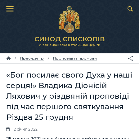
СИНОД ЄПИСКОПІВ
Української Греко-Католицької Церкви
Прес-центр
Проповіді та промови
«Бог посилає свого Духа у наші
серця!» Владика Діонісій
Ляхович у різдвяній проповіді
під час першого святкування
Різдва 25 грудня
12 січня 2022
25 грудня 2021 року Апостольський екзарх владика