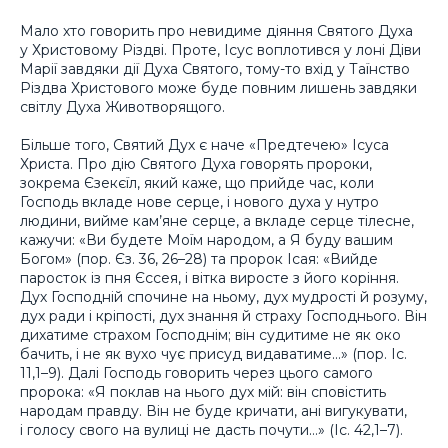
Мало хто говорить про невидиме діяння Святого Духа
у Христовому Різдві. Проте, Ісус воплотився у лоні Діви
Марії завдяки дії Духа Святого, тому-то вхід у Таїнство
Різдва Христового може буде повним лишень завдяки
світлу Духа Животворящого.
Більше того, Святий Дух є наче «Предтечею» Ісуса
Христа. Про дію Святого Духа говорять пророки,
зокрема Єзекєїл, який каже, що прийде час, коли
Господь вкладе нове серце, і нового духа у нутро
людини, вийме кам’яне серце, а вкладе серце тілесне,
кажучи: «Ви будете Моїм народом, а Я буду вашим
Богом» (пор. Єз. 36, 26–28) та пророк Ісая: «Вийде
паросток із пня Єссея, і вітка виросте з його коріння.
Дух Господній спочине на ньому, дух мудрості й розуму,
дух ради і кріпості, дух знання й страху Господнього. Він
дихатиме страхом Господнім; він судитиме не як око
бачить, і не як вухо чує присуд видаватиме…» (пор. Іс.
11,1–9). Далі Господь говорить через цього самого
пророка: «Я поклав на нього дух мій: він сповістить
народам правду. Він не буде кричати, ані вигукувати,
і голосу свого на вулиці не дасть почути…» (Іс. 42,1–7).