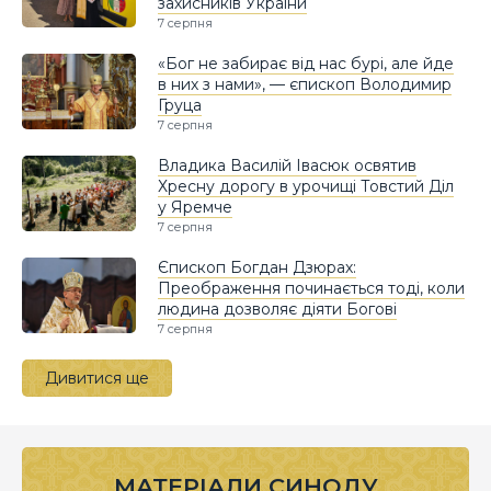
захисників України
7 серпня
«Бог не забирає від нас бурі, але йде
в них з нами», — єпископ Володимир
Груца
7 серпня
Владика Василій Івасюк освятив
Хресну дорогу в урочищі Товстий Діл
у Яремче
7 серпня
Єпископ Богдан Дзюрах:
Преображення починається тоді, коли
людина дозволяє діяти Богові
7 серпня
Дивитися ще
МАТЕРІАЛИ СИНОДУ