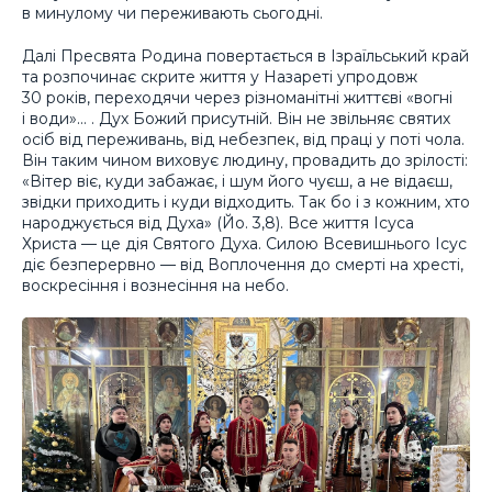
в минулому чи переживають сьогодні.
Далі Пресвята Родина повертається в Ізраїльський край
та розпочинає скрите життя у Назареті упродовж
30 років, переходячи через різноманітні життєві «вогні
і води»… . Дух Божий присутній. Він не звільняє святих
осіб від переживань, від небезпек, від праці у поті чола.
Він таким чином виховує людину, провадить до зрілості:
«Вітер віє, куди забажає, і шум його чуєш, а не відаєш,
звідки приходить і куди відходить. Так бо і з кожним, хто
народжується від Духа» (Йо. 3,8). Все життя Ісуса
Христа — це дія Святого Духа. Силою Всевишнього Ісус
діє безперервно — від Воплочення до смерті на хресті,
воскресіння і вознесіння на небо.