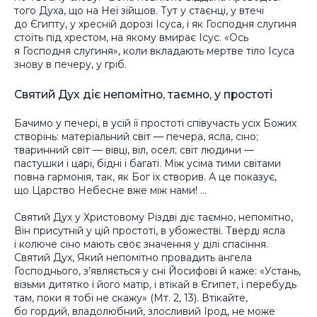
того Духа, що на Неї зійшов. Тут у стаєнці, у втечі
до Єгипту, у хресній дорозі Ісуса, і як Господня слугиня
стоїть під хрестом, на якому вмирає Ісус. «Ось
я Господня слугиня», коли вкладають мертве тіло Ісуса
знову в печеру, у гріб.
Святий Дух діє непомітно, таємно, у простоті
Бачимо у печері, в усій її простоті співучасть усіх Божих
створінь: матеріальний світ — печера, ясла, сіно;
тваринний світ — вівці, віл, осел; світ людини —
пастушки і царі, бідні і багаті. Між усіма тими світами
повна гармонія, так, як Бог їх створив. А це показує,
що Царство Небесне вже між нами! …
Святий Дух у Христовому Різдві діє таємно, непомітно,
Він присутній у цій простоті, в убожестві. Тверді ясла
і колюче сіно мають своє значення у ділі спасіння.
Святий Дух, Який непомітно провадить ангела
Господнього, з’являється у сні Йосифові й каже: «Устань,
візьми дитятко і його матір, і втікай в Єгипет, і перебудь
там, поки я тобі не скажу» (Мт. 2, 13). Втікайте,
бо гордий, владолюбний, злосливий Ірод, не може