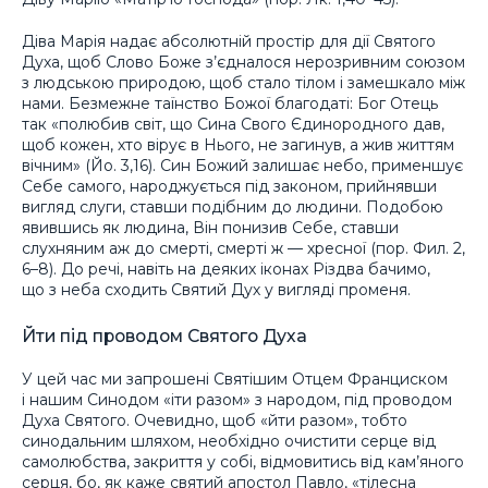
Діва Марія надає абсолютній простір для дії Святого
Духа, щоб Слово Боже з’єдналося нерозривним союзом
з людською природою, щоб стало тілом і замешкало між
нами. Безмежне таїнство Божої благодаті: Бог Отець
так «полюбив світ, що Сина Свого Єдинородного дав,
щоб кожен, хто вірує в Нього, не загинув, а жив життям
вічним» (Йо. 3,16). Син Божий залишає небо, применшує
Себе самого, народжується під законом, прийнявши
вигляд слуги, ставши подібним до людини. Подобою
явившись як людина, Він понизив Себе, ставши
слухняним аж до смерті, смерті ж — хресної (пор. Фил. 2,
6–8). До речі, навіть на деяких іконах Різдва бачимо,
що з неба сходить Святий Дух у вигляді променя.
Йти під проводом Святого Духа
У цей час ми запрошені Святішим Отцем Франциском
і нашим Синодом «іти разом» з народом, під проводом
Духа Святого. Очевидно, щоб «йти разом», тобто
синодальним шляхом, необхідно очистити серце від
самолюбства, закриття у собі, відмовитись від кам’яного
серця, бо, як каже святий апостол Павло, «тілесна