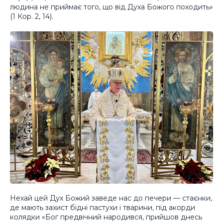
людина не приймає того, що від Духа Божого походить»
(1 Кор. 2, 14).
Нехай цей Дух Божий заведе нас до печери — стаєнки,
де мають захист бідні пастухи і тварини, під акорди
колядки «Бог предвічний народився, прийшов днесь