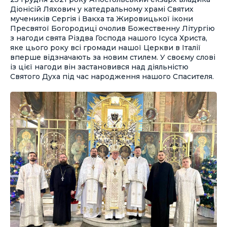
Діонісій Ляхович у катедральному храмі Святих
мучеників Сергія і Вакха та Жировицької ікони
Пресвятої Богородиці очолив Божественну Літургію
з нагоди свята Різдва Господа нашого Ісуса Христа,
яке цього року всі громади нашої Церкви в Італії
вперше відзначають за новим стилем. У своєму слові
із цієї нагоди він застановився над діяльністю
Святого Духа під час народження нашого Спасителя.