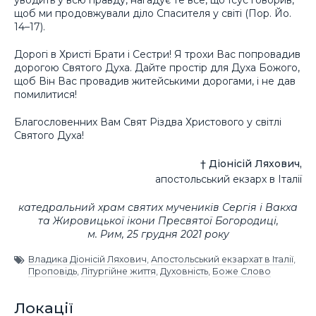
уводить у всю правду, нагадує те все, що Ісус говорив,
щоб ми продовжували діло Спасителя у світі (Пор. Йо.
14–17).
Дорогі в Христі Брати і Сестри! Я трохи Вас попровадив
дорогою Святого Духа. Дайте простір для Духа Божого,
щоб Він Вас провадив житейськими дорогами, і не дав
помилитися!
Благословенних Вам Свят Різдва Христового у світлі
Святого Духа!
† Діонісій Ляхович,
апостольський екзарх в Італії
катедральний храм святих мучеників Сергія і Вакха
та Жировицької ікони Пресвятої Богородиці,
м. Рим, 25 грудня 2021 року
Владика Діонісій Ляхович
,
Апостольський екзархат в Італії
,
Проповідь
,
Літургійне життя
,
Духовність
,
Боже Слово
Локації