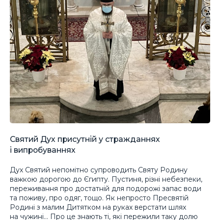
Святий Дух присутній у стражданнях
і випробуваннях
Дух Святий непомітно супроводить Святу Родину
важкою дорогою до Єгипту. Пустиня, різні небезпеки,
переживання про достатній для подорожі запас води
та поживу, про одяг, тощо. Як непросто Пресвятій
Родині з малим Дитятком на руках верстати шлях
на чужині… Про це знають ті, які пережили таку долю