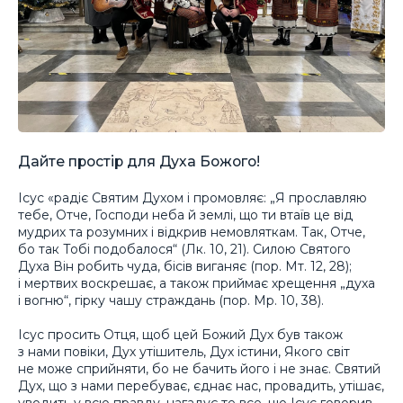
Дайте простір для Духа Божого!
Ісус «радіє Святим Духом і промовляє: „Я прославляю
тебе, Отче, Господи неба й землі, що ти втаїв це від
мудрих та розумних і відкрив немовляткам. Так, Отче,
бо так Тобі подобалося“ (Лк. 10, 21). Силою Святого
Духа Він робить чуда, бісів виганяє (пор. Мт. 12, 28);
і мертвих воскрешає, а також приймає хрещення „духа
і вогню“, гірку чашу страждань (пор. Мр. 10, 38).
Ісус просить Отця, щоб цей Божий Дух був також
з нами повіки, Дух утішитель, Дух істини, Якого світ
не може сприйняти, бо не бачить його і не знає. Святий
Дух, що з нами перебуває, єднає нас, провадить, утішає,