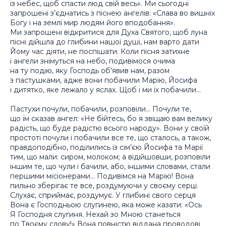
із небес, щоб спасти люд свій весь». Ми сьогодні
запрошені з’єднатись з піснею ангелів: «Слава во вишніх
Богу і на землі мир людям його вподобання».
Ми запрошені відкритися для Духа Святого, щоб луна
пісні дійшла до глибини нашої душі, нам варто дати
Йому час діяти, не поспішати. Коли пісня затихне
і ангели знімуться на небо, подивімося очима
на ту подію, яку Господь об’явив нам, разом
з пастушками, адже вони побачили Марію, Йосифа
і дитятко, яке лежало у яслах. Щоб і ми їх побачили…
Пастухи почули, побачили, розповіли… Почули те,
що їм сказав ангел: «Не бійтесь, бо я звіщаю вам велику
радість, що буде радістю всього народу». Вони у своїй
простоті почули і побачили все те, що сталось, а також,
правдоподібно, поділились із сім’єю Йосифа та Марії
тим, що мали: сиром, молоком; а відійшовши, розповіли
іншим те, що чули і бачили, або, іншими словами, стали
першими місіонерами… Подивімся на Марію! Вона
пильно зберігає те все, роздумуючи у своєму серці.
Слухає, сприймає, роздумує. У глибині свого серця
Вона є Господньою слугинею, яка може казати: «Ось
Я Господня слугиня. Нехай зо Мною станеться
по Твоєму слову!» Вона повністю віддана проводові