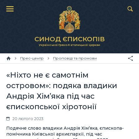
СИНОД ЄПИСКОПІВ
Української Греко-Католицької Церкви
Прес-центр
Проповіді та промови
«Ніхто не є самотнім
островом»: подяка владики
Андрія Хім’яка під час
єпископської хіротонії
20 лютого 2023
Подячне слово владики Андрія Хім’яка, єпископа-
помічника Київської архиєпархії, під час