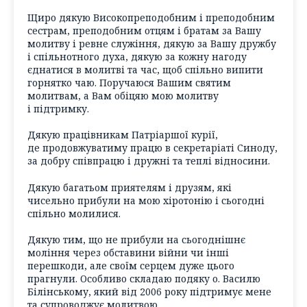
Щиро дякую Високопреподобним і преподобним
сестрам, преподобним отцям і братам за Вашу
молитву і ревне служіння, дякую за Вашу дружбу
і спільнотного духа, дякую за кожну нагоду
єднатися в молитві та час, щоб спільно випити
горнятко чаю. Поручаюся Вашим святим
молитвам, а Вам обіцяю мою молитву
і підтримку.
Дякую працівникам Патріаршої курії,
де продовжуватиму працю в секретаріаті Синоду,
за добру співпрацю і дружні та теплі відносини.
Дякую багатьом приятелям і друзям, які
чисельно прибули на мою хіротонію і сьогодні
спільно молилися.
Дякую тим, що не прибули на сьогоднішнє
моління через обставини війни чи інші
перешкоди, але своїм серцем дуже цього
прагнули. Особливо складаю подяку о. Василю
Білінському, який від 2006 року підтримує мене
та супроводжує молитвою.