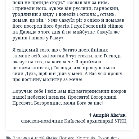
поки не прийде сюди.“ Послав він за ним,
і привели його. Був же він русявий, гарноокий,
уродливий з виду. І повелів Господь: „Устань,
помаж, це він.“ Узяв Самуїл ріг з олією й помазав
його посеред його братів. І дух Господній зійшов
на Давида з того дня й на майбутнє. Самуїл же
рушив і пішов у Раму».
Я свідомий того, що є багато достойніших
за мене осіб, які могли б тут стояти, але Господь
вказує на тих, на кого хоче. Я приймаю
це помазання від Господа, але прошу в нього
сили Духа, щоб він діяв у мені. А Вас усіх прошу
про постійну молитву за мене!
Поручаю себе і всіх Вам під материнський покров
нашої небесної неньки, Пресвятої Богородиці.
Пресвята Богородице, моли Бога за нас!
† Андрій Хім’як,
єпископ-помічник Київської архиєпархії УГКЦ
Владика Андрій Хім'як
,
Подяка
,
Хіротонія
,
Духовність