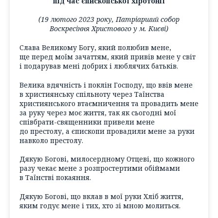
під час єпископської хіротонії
(19 лютого 2023 року, Патріарший собор
Воскресіння Христового у м. Києві)
Слава Великому Богу, який полюбив мене,
ще перед моїм зачаттям, який привів мене у світ
і подарував мені добрих і люблячих батьків.
Велика вдячність і поклін Господу, що ввів мене
в християнську спільноту через Таїнства
християнського втаємничення та провадить мене
за руку через моє життя, так як сьогодні мої
співбрати-священники привели мене
до престолу, а єпископи провадили мене за руки
навколо престолу.
Дякую Богові, милосердному Отцеві, що кожного
разу чекає мене з розпростертими обіймами
в Таїнстві покаяння.
Дякую Богові, що вклав в мої руки Хліб життя,
яким годує мене і тих, хто зі мною молиться.