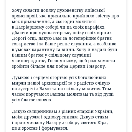
Хочу скласти подяку духовенству Київської
архиєпархії, яке прихильно прийняло звістку про
моє призначення, а сьогодні молиться
в Патріаршому соборі чи на своїх парафіях,
дбаючи про душпастирську опіку своїх вірних.
Дорогі отці, дякую Вам за дотеперішнє братнє
товариство і за Ваше ревне служіння, а особливо
в умовах карантину та війни. Хочу й надалі бути
Вашим братом у спільному служінні
у винограднику Господньому, щоб разом могти
зробити більше для добра Церкви і народу.
Думкою і серцем огортаю усіх боголюбивих
мирян нашої архиєпархії та з радістю очікую
на зустрічі з Вами та на спільну молитву. Тим
часом поручаюся Вашим молитвам та від душі
усіх благословляю.
Дякую священникам з різних єпархій України,
моїм друзям і однокурсникам. Дякую отцям
і протодиякону Назару з собору святого Юра,
де я зростав і формувався.