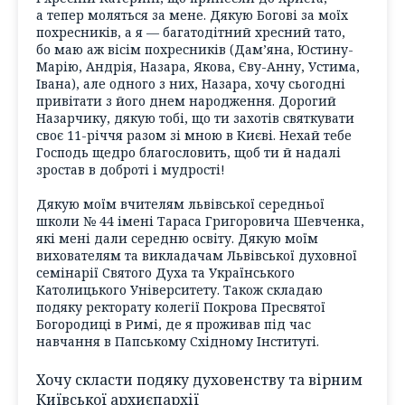
а тепер моляться за мене. Дякую Богові за моїх
похресників, а я — багатодітний хресний тато,
бо маю аж вісім похресників (Дам’яна, Юстину-
Марію, Андрія, Назара, Якова, Єву-Анну, Устима,
Івана), але одного з них, Назара, хочу сьогодні
привітати з його днем народження. Дорогий
Назарчику, дякую тобі, що ти захотів святкувати
своє 11-річчя разом зі мною в Києві. Нехай тебе
Господь щедро благословить, щоб ти й надалі
зростав в доброті і мудрості!
Дякую моїм вчителям львівської середньої
школи № 44 імені Тараса Григоровича Шевченка,
які мені дали середню освіту. Дякую моїм
вихователям та викладачам Львівської духовної
семінарії Святого Духа та Українського
Католицького Університету. Також складаю
подяку ректорату колегії Покрова Пресвятої
Богородиці в Римі, де я проживав під час
навчання в Папському Східному Інституті.
Хочу скласти подяку духовенству та вірним
Київської архиєпархії