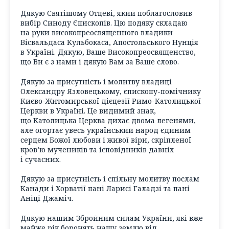
Дякую Святішому Отцеві, який поблагословив
вибір Синоду Єпископів. Цю подяку складаю
на руки високопреосвященного владики
Вісвальдаса Кульбокаса, Апостольського Нунція
в Україні. Дякую, Ваше Високопреосвященство,
що Ви є з нами і дякую Вам за Ваше слово.
Дякую за присутність і молитву владиці
Олександру Язловецькому, єпископу-помічнику
Києво-Житомирської дієцезії Римо-Католицької
Церкви в Україні. Це видимий знак,
що Католицька Церква дихає двома легенями,
але огортає увесь український народ єдиним
серцем Божої любови і живої віри, скріпленої
кров’ю мучеників та ісповідників давніх
і сучасних.
Дякую за присутність і спільну молитву послам
Канади і Хорватії пані Ларисі Галадзі та пані
Аніці Джаміч.
Дякую нашим Збройним силам України, які вже
майже рік боронять нашу землю від