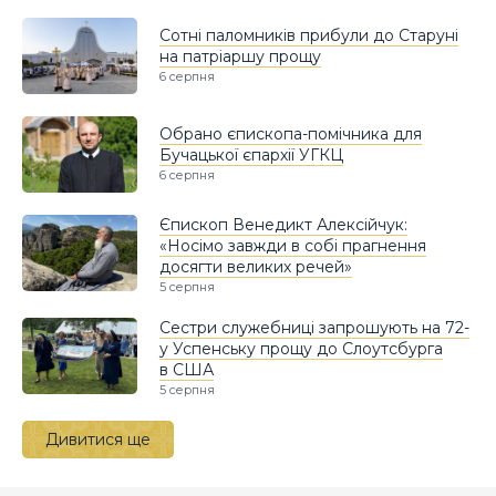
Сотні паломників прибули до Старуні
на патріаршу прощу
6 серпня
Обрано єпископа-помічника для
Бучацької єпархії УГКЦ
6 серпня
Єпископ Венедикт Алексійчук:
«Носімо завжди в собі прагнення
досягти великих речей»
5 серпня
Сестри служебниці запрошують на 72-
у Успенську прощу до Слоутсбурга
в США
5 серпня
Дивитися ще