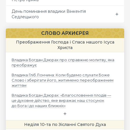
День поминання владики Вінкентія
Седлецького
СЛОВО АРХИЄРЕЯ
Преображення Господа і Спаса нашого Ісуса
Христа
Владика Богдан Дзюрах про справжню молитву, яка
преображує
Владика Гліб Лончина: Коли будемо слухати Боже
Слово і зберігати його, житимемо переображеним
життям
Владика Богдан Дзюрах: «Благословення плодів —
це духовне дійство, яке виражає наш стосунок
до Бога і до наших ближніх»
Неділя 10-та по Зісланні Святого Духа