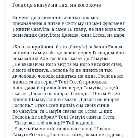
Господь вказує на тих, на кого хоче
За день до отримання звістки про моє
призначення я читав у Святому Письмі фрагмент
1 книги Самуїла, а саме 16 главу, де йде мова про
помазання Самуїлом Давида, сина Ессея, на царя:
«Коли ж прийшли, й він (Самуїл) побачив Еліява,
подумав сам у собі: це певне перед Господом його
помазаник! Але Господь сказав до Самуїла:
„Не вважай на його вид та на його високий стан,
я його відкинув. Господь бо не дивиться так,
як чоловік: чоловік дивиться на лице, Господь же
дивиться на серце.“ Тоді Єссей прикликав
Авінадава й привів його перед Самуїла, та цей
сказав: „І цього не вибрав Господь.“ Потім Єссей
привів Шамму, та він сказав: „І цього не вибрав
Господь.“ Отак Єссей привів сім своїх синів
до Самуїла, та Самуїл сказав до Єссея: „І цих
Господь не вибрав.“ Тоді Самуїл спитав Єссея:
„Чи це всі твої хлопці?“ Той відповів:
„Є ще найменший, та він пасе вівці.“ І велів
Самуїл Єссеєві: „Пошли за ним, бо ми не сядемо,