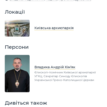
Локації
Київська архиєпархія
Персони
Владика Андрій Хім’як
Єпископ-помічник Київської архиєпархії
УГКЦ, Секретар Синоду Єпископів
Української Греко-Католицької Церкви
Дивіться також