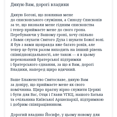
Дякую Вам, дорогі владики
Дякую Богові, що покликав мене
до єпископського служіння, а Синоду Єпископів
за те, що визнали мене гідним єпископства
і тепер приймаєте мене до свого грона.
Перебуваючи у Вашому гроні, хочу спільно
з Вами слухати Святого Духа і шукати Божої волі.
Я був з вами щоправда вже багато років, але
тепер це буття разом виходить на інший рівень
співвідповідальності, але також — я в цьому
переконаний братерської підтримки
і братерського єднання, за що я Вам, дорогі
Владики, наперед щиро вдячний.
Ваше Блаженство Святославе, дякую Вам
за довіру, що приймаєте мене як свого
помічника. Щиро прагну вірно служити Церкві
і бути для Вас, Отця і Глави УГКЦ, нашого Батька
та очільника Київської Архиєпархії, підтримкою
і добрим співпрацівником.
Дорогий владико Йосифе, у цьому новому для