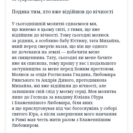
Подяка тим, хто вже відійшов до вічності
У сьогоднішній молитві єднаємося ми,
що живемо в цьому світі, з тими, що вже
відійшли до вічності. Тому сьогодні молюся
за рідних, а особливо бабу Юстину, тата Михайла,
який перед смертю казав, що він ще одного
не дочекався на землі — побачити мене
як священника. Тату, сьогодні ви мене бачите
вже як єпископа, тому прошу у вас і подальшого
заступництва за мене перед Божим престолом.
Молюся за отців Ростислава Гладяка, Любомира
Ржиського та Андрія Дикого, протодиякона
Михайла, які вже відійшли до вічності, але
залишили свій слід у моєму серці. Моя молитва
лине до Господа за владику Юліана Гбура
і Блаженнішого Любомира, біля яких
я ще прислуговував під час богослужінь у соборі
святого Юра, а після завершення мого навчання
в Римі мав честь жити разом з Блаженнішим
Любомиром.