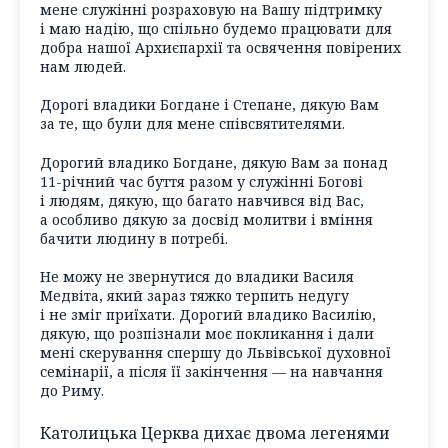
мене служінні розраховую на Вашу підтримку
і маю надію, що спільно будемо працювати для
добра нашої Архиєпархії та освячення повірених
нам людей.
Дорогі владики Богдане і Степане, дякую Вам
за те, що були для мене співсвятителями.
Дорогий владико Богдане, дякую Вам за понад
11-річний час буття разом у служінні Богові
і людям, дякую, що багато навчився від Вас,
а особливо дякую за досвід молитви і вміння
бачити людину в потребі.
Не можу не звернутися до владики Василя
Медвіта, який зараз тяжко терпить недугу
і не зміг приїхати. Дорогий владико Василію,
дякую, що розпізнали моє покликання і дали
мені скерування спершу до Львівської духовної
семінарії, а після її закінчення — на навчання
до Риму.
Католицька Церква дихає двома легенями