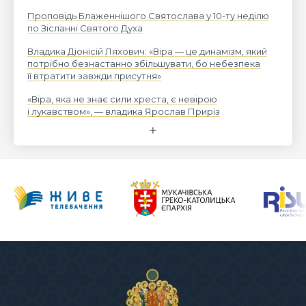
Проповідь Блаженнішого Святослава у 10-ту неділю
по Зісланні Святого Духа
Владика Діонісій Ляхович: «Віра — це динамізм, який
потрібно безнастанно збільшувати, бо небезпека
її втратити завжди присутня»
«Віра, яка не знає сили хреста, є невірою
і лукавством», — владика Ярослав Приріз