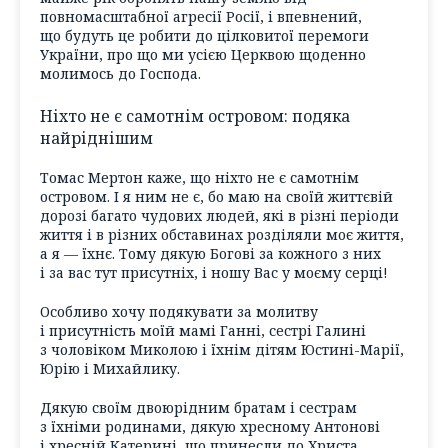
повномасштабної агресії Росії, і впевнений,
що будуть це робити до цілковитої перемоги
України, про що ми усією Церквою щоденно
молимось до Господа.
Ніхто не є самотнім островом: подяка
найріднішим
Томас Мертон каже, що ніхто не є самотнім
островом. І я ним не є, бо маю на своїй життєвій
дорозі багато чудових людей, які в різні періоди
життя і в різних обставинах розділяли моє життя,
а я — їхнє. Тому дякую Богові за кожного з них
і за вас тут присутніх, і ношу Вас у моєму серці!
Особливо хочу подякувати за молитву
і присутність моїй мамі Ганні, сестрі Галині
з чоловіком Миколою і їхнім дітям Юстині-Марії,
Юрію і Михайлику.
Дякую своїм двоюрідним братам і сестрам
з їхніми родинами, дякую хресному Антонові
і хресній Катерині, що принесли до Христа,