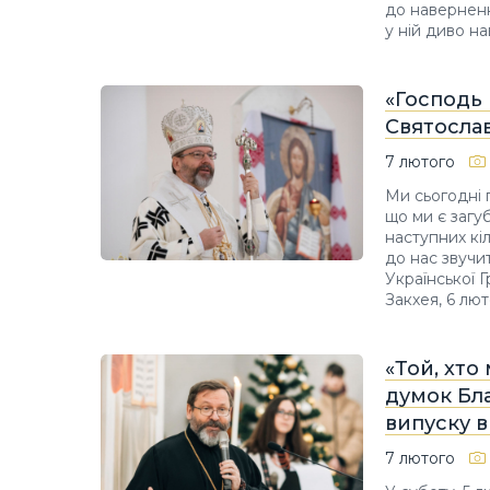
до навернен
у ній диво н
«Господь 
Святослав
7 лютого
Ми сьогодні 
що ми є загу
наступних кіл
до нас звучи
Української 
Закхея, 6 лют
«Той, хто
думок Бл
випуску в
7 лютого