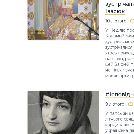
зустрічал
Івасюк
10 лютого
У Неділю про
Коломийський
зустрічаємос
зустрічалися 
хтось приходи
навпаки, роз
цей Закхей по
не тільки зус
мовив архиєр
#Ісповідн
9 лютого
У папській ка
літнього свя
кардиналів. 
українська д