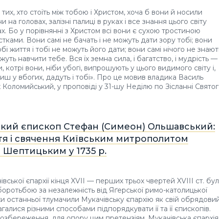
я тих, хто стоїть між тобою і Христом, хоча б вони й носили
и на головах, залізні палиці в руках і все знання цього світу
ах. Бо у порівнянні з Христом всі вони є сухою тростиною
стками. Вони самі не бачать і не можуть дати зору тобі; вони
бі життя і тобі не можуть його дати; вони самі нічого не знают
ожуть навчити тебе. Вся їх земна сила, і багатство, і мудрість —
, котрі вони, ніби убогі, випрошують у цього видимого світу і,
иш у вбогих, дадуть і тобі». Про це мовив владика Василь
х Коломийський, у проповіді у 31-шу Неділю по Зісланні Свято
ький єпископ Стефан (Симеон) Ольшавський:
тя і свячення Київським митрополитом
 Шептицьким у 1735 р.
івської єпархії кінця XVII — перших трьох чвертей XVIII ст. бу
 боротьбою за незалежність від Яґерської римо-католицької
рхи останньої тлумачили Мукачівську єпархію як свій обрядови
магалися різними способами підпорядкувати її та її єпископів.
озбереження, для опору цим претензіям, Мукачівська єпархія