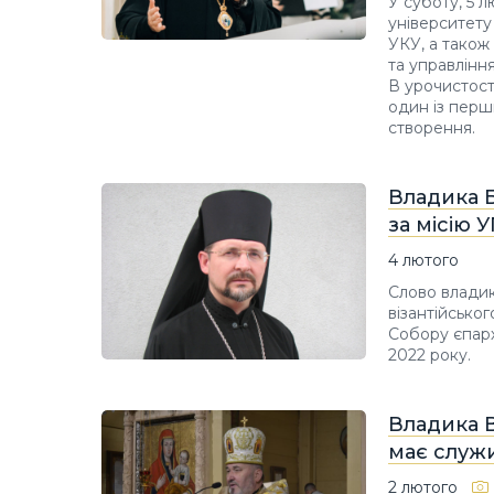
У суботу, 5 л
університету
УКУ, а також
та управлінн
В урочистост
один із перши
створення.
Владика Б
за місію 
4 лютого
Слово владик
візантійськог
Собору єпарх
2022 року.
Владика В
має служ
2 лютого