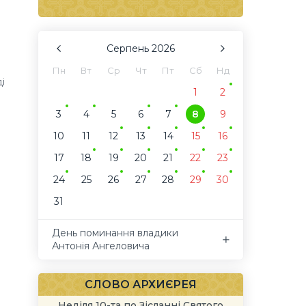
Серпень
2026
Пн
Вт
Ср
Чт
Пт
Сб
Нд
і
1
2
3
4
5
6
7
8
9
10
11
12
13
14
15
16
17
18
19
20
21
22
23
24
25
26
27
28
29
30
31
День поминання владики
Антонія Ангеловича
СЛОВО АРХИЄРЕЯ
Неділя 10-та по Зісланні Святого