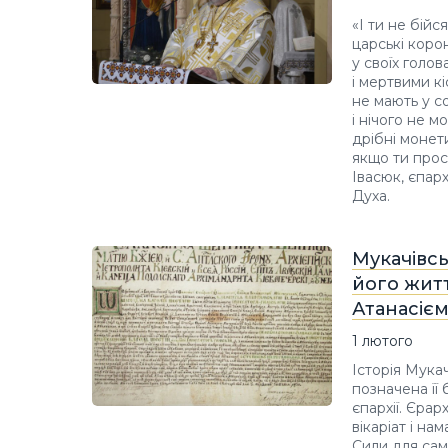
«І ти не бійс
царські корон
у своїх голов
і мертвими кі
не мають у со
і нічого не м
дрібні монети
якщо ти прос
Івасюк, єпар
Духа.
Мукачівс
його жит
Атанасієм
1 лютого
Історія Мукач
позначена її
єпархії. Єра
вікаріат і на
Сили для сам