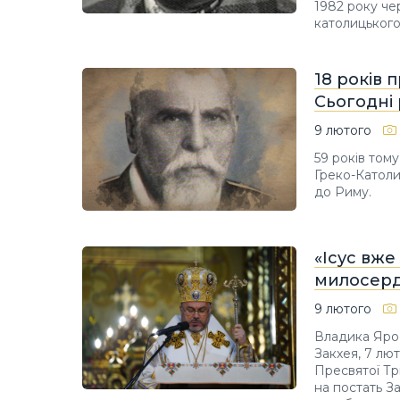
1982 року че
католицького
18 років 
Сьогодні 
9 лютого
59 років тому
Греко-Католи
до Риму.
«Ісус вже
милосердя
9 лютого
Владика Ярос
Закхея, 7 лют
Пресвятої Трі
на постать З