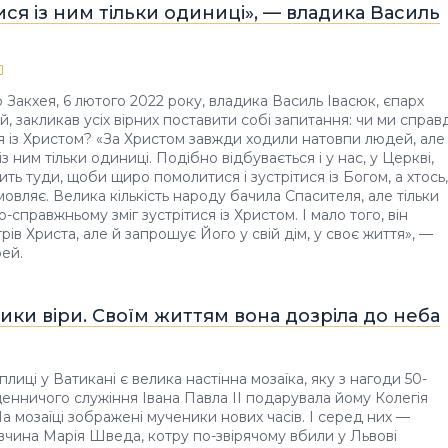
ися із ним тільки одиниці», — владика Василь
 Закхея, 6 лютого 2022 року, владика Василь Івасюк, єпарх
, закликав усіх вірних поставити собі запитання: чи ми справд
я із Христом? «За Христом завжди ходили натовпи людей, але
із ним тільки одиниці. Подібно відбувається і у нас, у Церкві,
ть туди, щоби щиро помолитися і зустрітися із Богом, а хтось,
мовляє. Велика кількість народу бачила Спасителя, але тільки
-справжньому зміг зустрітися із Христом. І мало того, він
трів Христа, але й запрошує Його у свій дім, у своє життя», —
ей.
ики віри. Своїм життям вона дозріла до неба
плиці у Ватикані є велика настінна мозаїка, яку з нагоди 50-
щенничого служіння Івана Павла ІІ подарувала йому Колегія
На мозаїці зображені мученики нових часів. І серед них —
івчина Марія Шведа, котру по-звірячому вбили у Львові