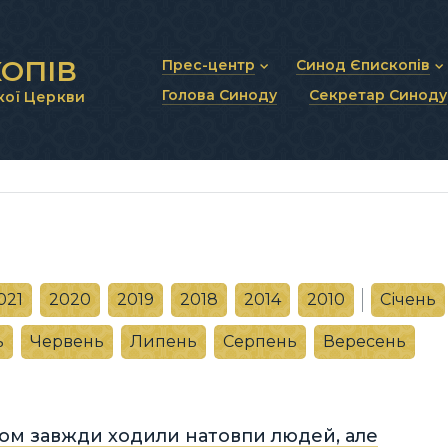
ОПІВ
Прес-центр
Синод Єпископів
Голова Синоду
Секретар Синоду
кої Церкви
Новини та анонси
Статут Синоду Єписко
Інтерв’ю та коментарі
Регламент Синоду Єп
Проповіді та промови
Положення про Голов
Молитовне прикликанн
Синодальні органи
Секретаріат Синоду
Контактна інформація
021
2020
2019
2018
2014
2010
Січень
ь
Червень
Липень
Серпень
Вересень
том завжди ходили натовпи людей, але