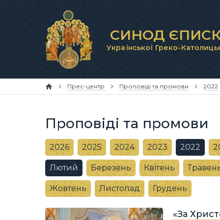
СИНОД ЄПИСК
Української Греко-Католиць
Прес-центр
Проповіді та промови
2022
Проповіді та промови
2026
2025
2024
2023
2022
2
Лютий
Березень
Квітень
Травен
Жовтень
Листопад
Грудень
«За Хрис