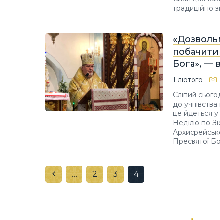
традиційно з
«Дозвольм
побачити 
Бога», — 
1 лютого
Сліпий сьогод
до учнівства
це йдеться у
Неділю по Зіс
Архиєрейсько
Пресвятої Бо
…
2
3
4