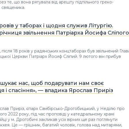
рез те, що вона рятувала від арешту підпільного греко-
 священика.
провів у таборах і щодня служив Літургію.
річниця звільнення Патріарха Йосифа Сліпого
, після 18 років у радянських концтаборах був звільнений Глав
цької Церкви Патріарх Йосиф Сліпий. 9 лютого він прибув
 шукає нас, щоб подарувати нам своє
 і спасіння», — владика Ярослав Приріз
лав Приріз, єпарх Самбірсько-Дрогобицький, у Неділю про
ого 2022 року, під час проповіді у катедральному храмі
йці у м. Дрогобичі закликав усіх вірних ще раз поглянути
акхея. Це — грішник, багатий чоловік, голова над митарями,