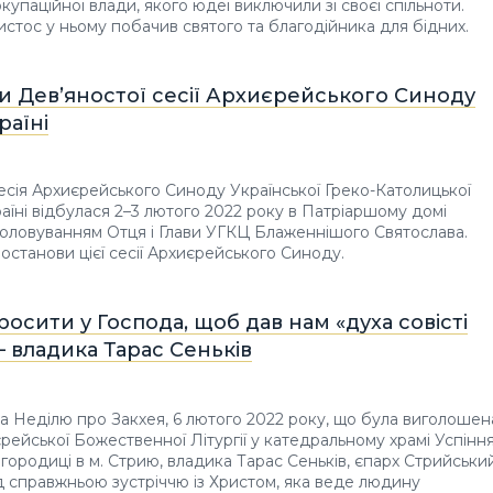
купаційної влади, якого юдеї виключили зі своєї спільноти.
истос у ньому побачив святого та благодійника для бідних.
и Дев’яностої сесії Архиєрейського Синоду
раїні
есія Архиєрейського Синоду Української Греко-Католицької
аїні відбулася 2–3 лютого 2022 року в Патріаршому домі
 головуванням Отця і Глави УГКЦ Блаженнішого Святослава.
останови цієї сесії Архиєрейського Синоду.
осити у Господа, щоб дав нам «духа совісті
— владика Тарас Сеньків
на Неділю про Закхея, 6 лютого 2022 року, що була виголошен
єрейської Божественної Літургії у катедральному храмі Успінн
городиці в м. Стрию, владика Тарас Сеньків, єпарх Стрийський
 справжньою зустріччю із Христом, яка веде людину