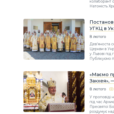
колаборант о
Натомість Хр
Постанов
УГКЦ в Ук
8 лютого
Дев’яноста с
Церкви в Укр
у Львові під
Публікуємо п
«Маємо пр
Закхея», 
8 лютого
У проповіді 
під час Архи
Пресвятої Бо
роздумує над