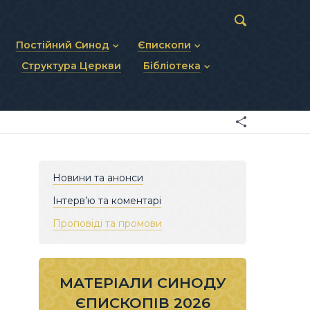
Постійний Синод
Єпископи
Структура Церкви
Бібліотека
пів
Статут Постійного Синоду
Діючі єпископи
ископів
Персональний склад
Єпископи-ємерити
Документи
ну тему
Минулі склади
Усопші єпископи
Фоторепортажі
я Св. Духа
Відеоматеріали
Матеріали Синодів
Партикулярне право УГКЦ
Новини та анонси
Інтерв’ю та коментарі
Проповіді та промови
МАТЕРІАЛИ СИНОДУ
ЄПИСКОПІВ 2026