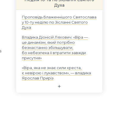
Духа
Проповідь Блаженнішого Святослава
у 10-ту неділю по Зісланні Святого
Духа
Владика Діонісій Ляхович: «Віра —
це динамізм, який потрібно
безнастанно збільшувати,
а
бо небезпека її втратити завжди
присутня»
«Віра, яка не знає сили хреста,
є невірою і лукавством», — владика
Ярослав Приріз