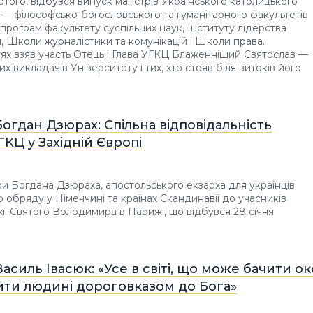
ютого, відбувся випуск магістрів Українського католицького
 — філософсько-богословського та гуманітарного факультетів
 програм факультету суспільних наук, Інституту лідерства
я, Школи журналістики та комунікацій і Школи права.
ях взяв участь Отець і Глава УГКЦ Блаженніший Святослав —
х викладачів Університету і тих, хто стояв біля витоків його
огдан Дзюрах: Спільна відповідальність
УГКЦ у Західній Європі
и Богдана Дзюраха, апостольського екзарха для українців
о обряду у Німеччині та країнах Скандинавії до учасників
ії Святого Володимира в Парижі, що відбувся 28 січня
асиль Івасюк: «Усе в світі, що може бачити ок
ити людині дороговказом до Бога»