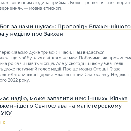
ня. «Покаянням людина приймає Боже прощення, яке творит
авернення», — мовив єпископ.
Бог за нами шукає»: Проповідь Блаженнішого
а у неділю про Закхея
переживаємо дуже тривожні часи. Нам видається,
блені, що майбутнього чіткого не має. Побачимо, як проживем
ька років чи навіть місяців. Але у сьогоднішньому Євангелії
ть дуже потужний голос надії. Про це мовив Отець і Глава
Греко-Католицької Церкви Блаженніший Святослав у Неділю 
ого 2022 року.
 має надію, може запалити нею інших». Кілька
аженнішого Святослава на магістерському
 УКУ