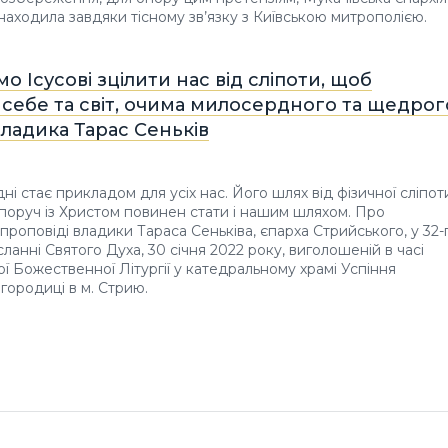
находила завдяки тісному зв’язку з Київською митрополією.
о Ісусові зцілити нас від сліпоти, щоб
себе та світ, очима милосердного та щедрог
владика Тарас Сеньків
ні стає прикладом для усіх нас. Його шлях від фізичної сліпот
 поруч із Христом повинен стати і нашим шляхом. Про
 проповіді владики Тараса Сеньківа, єпарха Стрийського, у 32-
ланні Святого Духа, 30 січня 2022 року, виголошеній в часі
ї Божественної Літургії у катедральному храмі Успіння
городиці в м. Стрию.