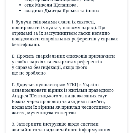
отця Миколи Щепанюка,
владики Дмитра Яремка та інших —
і, будучи свідомими слави їх святості,
поширювати їх культ у нашому народі. Про
отримані за їх заступництвом ласки негайно
повідомляти єпархіальних референтів у справах
беатифікації.
В. Просить єпархіальних єпископів призначити
у своїх єпархіях та екзархатах референтів
у справах беатифікації, якщо цього
ще не зроблено.
Г. Доручає душпастирям УГКЦ в Україні
ознайомлювати вірних із житіями праведного
Андрея Шептицького та вищевказаних слуг
Божих через проповіді та академії пам’яті,
подавати їх вірним як приклад чеснотливого
життя, мучеництва та жертви.
3. Затвердити Інструкцію щодо системи
звичайного та надзвичайного інформування