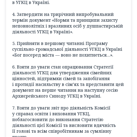
в УГКЦ в Україні.
4. Затвердити на трирічний випробувальний
термін документ «Норми та принципи захисту
неповнолітніх і вразливих осіб у душпастирській
діяльності УГКЦ в Україні».
5. Прийняти в першому читанні Програму
суспільно-громадської діяльності УГКЦ в Україні
«Бог посеред міста — воно не похитнеться…».
6. Взяти до уваги стан опрацювання Стратегії
діяльності УГКЦ для утвердження сімейних
цінностей, підтримки сімей та запобігання
і протидії насильству в сім’ях та представити цей
документ на перше читання на наступну сесію
Архиєрейського Синоду УГКЦ в Україні.
7. Взяти до уваги звіт про діяльність Комісії
у справах освіти і виховання УГКЦ,
поблагословити до виконання Стратегію
діяльності цієї Комісії та висловити вдячність
її голові та всім співробітникам за сумлінну
працю.