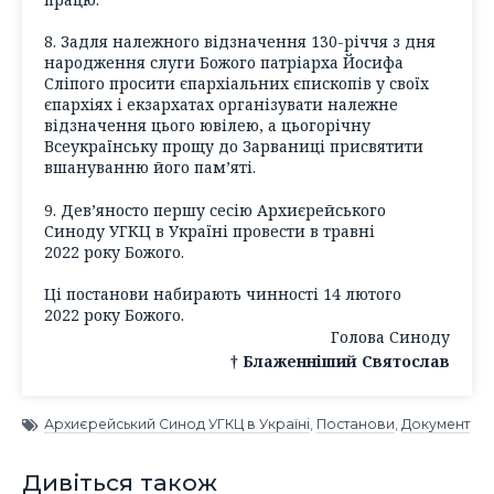
8. Задля належного відзначення 130-річчя з дня
народження слуги Божого патріарха Йосифа
Сліпого просити єпархіальних єпископів у своїх
єпархіях і екзархатах організувати належне
відзначення цього ювілею, а цьогорічну
Всеукраїнську прощу до Зарваниці присвятити
вшануванню його пам’яті.
9. Дев’яносто першу сесію Архиєрейського
Синоду УГКЦ в Україні провести в травні
2022 року Божого.
Ці постанови набирають чинності 14 лютого
2022 року Божого.
Голова Синоду
† Блаженніший Святослав
Архиєрейський Синод УГКЦ в Україні
,
Постанови
,
Документ
Дивіться також