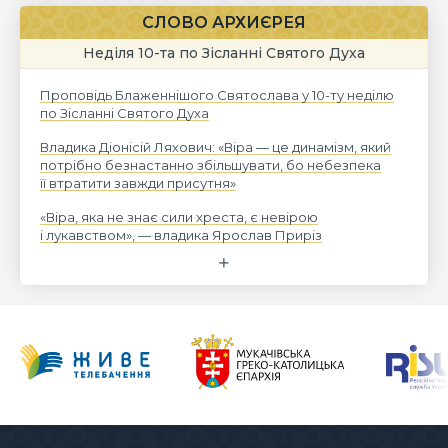
СЛОВО АРХИЄРЕЯ
Неділя 10-та по Зісланні Святого Духа
Проповідь Блаженнішого Святослава у 10-ту неділю
по Зісланні Святого Духа
Владика Діонісій Ляхович: «Віра — це динамізм, який
потрібно безнастанно збільшувати, бо небезпека
її втратити завжди присутня»
«Віра, яка не знає сили хреста, є невірою
і лукавством», — владика Ярослав Приріз