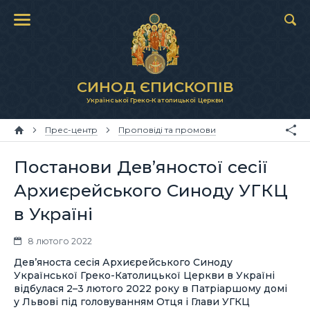
СИНОД ЄПИСКОПІВ
Української Греко-Католицької Церкви
Прес-центр
Проповіді та промови
Постанови Дев’яностої сесії
Архиєрейського Синоду УГКЦ
в Україні
8 лютого 2022
Дев’яноста сесія Архиєрейського Синоду
Української Греко-Католицької Церкви в Україні
відбулася 2–3 лютого 2022 року в Патріаршому домі
у Львові під головуванням Отця і Глави УГКЦ