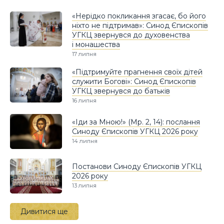
«Нерідко покликання згасає, бо його
ніхто не підтримав»: Синод Єпископів
УГКЦ звернувся до духовенства
і монашества
17 липня
«Підтримуйте прагнення своїх дітей
служити Богові»: Синод Єпископів
УГКЦ звернувся до батьків
16 липня
«Іди за Мною!» (Мр. 2, 14): послання
Синоду Єпископів УГКЦ 2026 року
14 липня
Постанови Синоду Єпископів УГКЦ
2026 року
13 липня
Дивитися ще