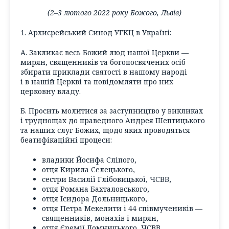
(2–3 лютого 2022 року Божого, Львів)
1. Архиєрейський Синод УГКЦ в Україні:
А. Закликає весь Божий люд нашої Церкви —
мирян, священників та богопосвячених осіб
збирати приклади святості в нашому народі
і в нашій Церкві та повідомляти про них
церковну владу.
Б. Просить молитися за заступництво у викликах
і труднощах до праведного Андрея Шептицького
та наших слуг Божих, щодо яких проводяться
беатифікаційні процеси:
владики Йосифа Сліпого,
отця Кирила Селецького,
сестри Василії Глібовицької, ЧСВВ,
отця Романа Бахталовського,
отця Ісидора Дольницького,
отця Петра Мекелити і 44 співмучеників —
священників, монахів і мирян,
отця Єремії Ломницького, ЧСВВ,