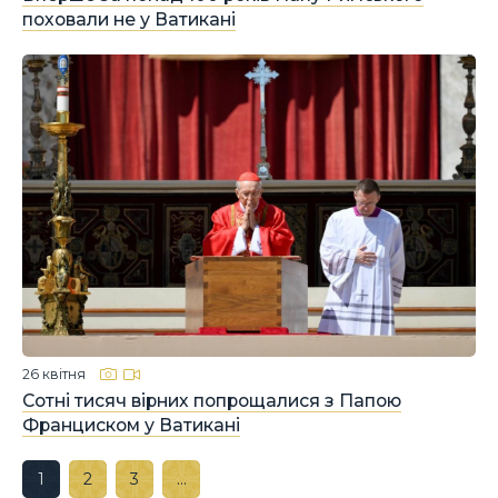
поховали не у Ватикані
26 квітня
Сотні тисяч вірних попрощалися з Папою
Франциском у Ватикані
1
2
3
…