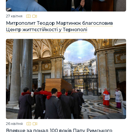
27 квітня
Митрополит Теодор Мартинюк благословив
Центр життєстійкості у Тернополі
26 квітня
Вперше за понад 100 років Папу Римського