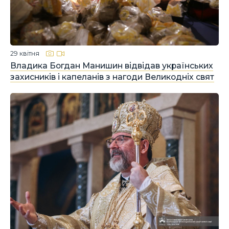
29 квітня
Владика Богдан Манишин відвідав українських
захисників і капеланів з нагоди Великодніх свят