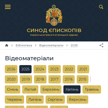
СИНОД ЄПИСКОПІВ
Української Греко-Католицької Церкви
Бібліотека
Відеоматеріали
2025
Відеоматеріали
2026
2025
2024
2023
2022
2021
2020
2019
2018
2017
2016
2015
Січень
Лютий
Березень
Квітень
Травень
Червень
Липень
Серпень
Вересень