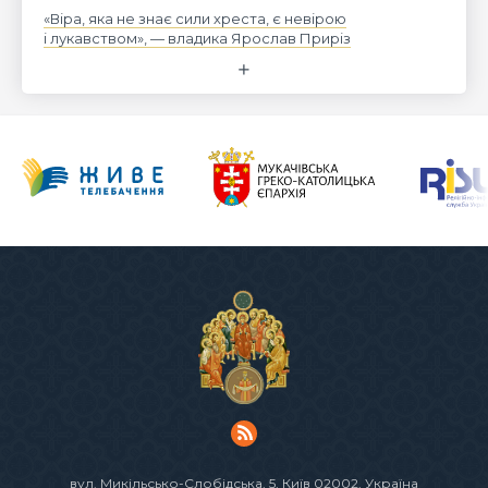
«Віра, яка не знає сили хреста, є невірою
і лукавством», — владика Ярослав Приріз
вул. Микільсько-Слобідська, 5
, Київ 02002, Україна