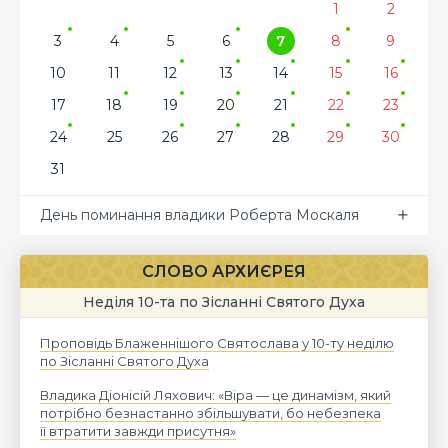
1
2
3
4
5
6
7
8
9
10
11
12
13
14
15
16
17
18
19
20
21
22
23
24
25
26
27
28
29
30
31
День поминання владики Роберта Москаля
СЛОВО АРХИЄРЕЯ
Неділя 10-та по Зісланні Святого Духа
Проповідь Блаженнішого Святослава у 10-ту неділю
по Зісланні Святого Духа
Владика Діонісій Ляхович: «Віра — це динамізм, який
потрібно безнастанно збільшувати, бо небезпека
її втратити завжди присутня»